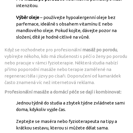
intenzitou.
Výběr oleje
– používejte hypoalergenní oleje bez
parfemace, ideálně s obsahem vitamínu E nebo
mandlového oleje. Pokud kojíte, dávejte pozor na
složení, dítě je hodně citlivé na vůně.
Když se rozhodnete pro profesionální
masáž po porodu
,
vybírejte někoho, kdo má zkušenosti s péčí o ženy po porodu
nebo pracuje v rámci fyzioterapie. Některá studia nabízí
přímo poporodní masáže nebo terapie zaměřené na
regeneraci těla i jizvy po císaři. Doporučení od kamarádek
často znamená víc než internetová reklama.
Profesionální masáže a domácí péče se dají i kombinovat:
Jednou týdně do studia a zbytek týdne zvládnete sami
doma, kdykoliv vyjde čas.
Zeptejte se maséra nebo fyzioterapeuta na tipy a
krátkou sestavu, kterou si můžete dělat sama.