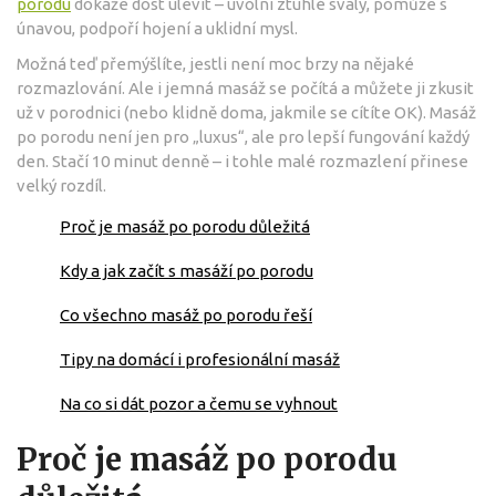
porodu
dokáže dost ulevit – uvolní ztuhlé svaly, pomůže s
únavou, podpoří hojení a uklidní mysl.
Možná teď přemýšlíte, jestli není moc brzy na nějaké
rozmazlování. Ale i jemná masáž se počítá a můžete ji zkusit
už v porodnici (nebo klidně doma, jakmile se cítíte OK). Masáž
po porodu není jen pro „luxus“, ale pro lepší fungování každý
den. Stačí 10 minut denně – i tohle malé rozmazlení přinese
velký rozdíl.
Proč je masáž po porodu důležitá
Kdy a jak začít s masáží po porodu
Co všechno masáž po porodu řeší
Tipy na domácí i profesionální masáž
Na co si dát pozor a čemu se vyhnout
Proč je masáž po porodu