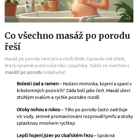
Co všechno masáž po porodu
řeší
Masáž po porodu není jen o chvíli klidu. Opravdu má efekt,
který výrazně ocení vaše tělo i psychika. Takže co všechno s
masáží po porodu
zvládnete?
Bolesti zad a ramen
– Nošení miminka, kojení a spaní v
krkolomných pozicích? Záda bolí jako čert. Masáž uleví
ztuhlým svalům a rychle poznáte rozdíl.
Otoky nohou a rukou
– Tělo po porodu často zadržuje
víc vody. Jemné promasírování rozproudí lymfu a otoky
splasknou mnohem rychleji.
Lepší hojení jizev po císařském řezu
– Správná