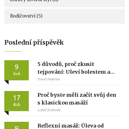
Rodičovství
(5)
Poslední příspěvěk
5 důvodů, proč zkusit
9
tejpování: Uleví bolestem a
kvě
urychlí regeneraci
David Halenka
Proč byste měli začít svůj den
17
s klasickou masáží
dub
Lukáš Svoboda
Reflexní masáž: Úleva od
9