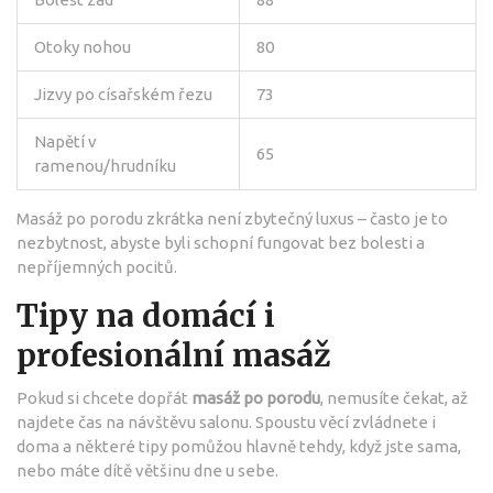
Otoky nohou
80
Jizvy po císařském řezu
73
Napětí v
65
ramenou/hrudníku
Masáž po porodu zkrátka není zbytečný luxus – často je to
nezbytnost, abyste byli schopní fungovat bez bolesti a
nepříjemných pocitů.
Tipy na domácí i
profesionální masáž
Pokud si chcete dopřát
masáž po porodu
, nemusíte čekat, až
najdete čas na návštěvu salonu. Spoustu věcí zvládnete i
doma a některé tipy pomůžou hlavně tehdy, když jste sama,
nebo máte dítě většinu dne u sebe.