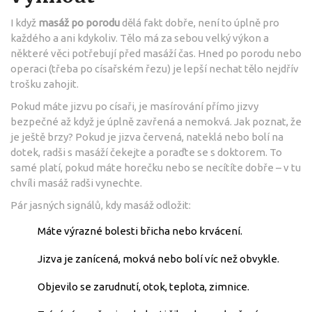
I když
masáž po porodu
dělá fakt dobře, není to úplně pro
každého a ani kdykoliv. Tělo má za sebou velký výkon a
některé věci potřebují před masáží čas. Hned po porodu nebo
operaci (třeba po císařském řezu) je lepší nechat tělo nejdřív
trošku zahojit.
Pokud máte jizvu po císaři, je masírování přímo jizvy
bezpečné až když je úplně zavřená a nemokvá. Jak poznat, že
je ještě brzy? Pokud je jizva červená, nateklá nebo bolí na
dotek, radši s masáží čekejte a poraďte se s doktorem. To
samé platí, pokud máte horečku nebo se necítíte dobře – v tu
chvíli masáž radši vynechte.
Pár jasných signálů, kdy masáž odložit:
Máte výrazné bolesti břicha nebo krvácení.
Jizva je zanícená, mokvá nebo bolí víc než obvykle.
Objevilo se zarudnutí, otok, teplota, zimnice.