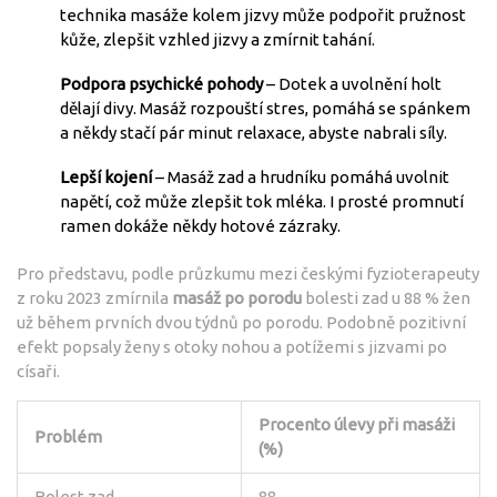
technika masáže kolem jizvy může podpořit pružnost
kůže, zlepšit vzhled jizvy a zmírnit tahání.
Podpora psychické pohody
– Dotek a uvolnění holt
dělají divy. Masáž rozpouští stres, pomáhá se spánkem
a někdy stačí pár minut relaxace, abyste nabrali síly.
Lepší kojení
– Masáž zad a hrudníku pomáhá uvolnit
napětí, což může zlepšit tok mléka. I prosté promnutí
ramen dokáže někdy hotové zázraky.
Pro představu, podle průzkumu mezi českými fyzioterapeuty
z roku 2023 zmírnila
masáž po porodu
bolesti zad u 88 % žen
už během prvních dvou týdnů po porodu. Podobně pozitivní
efekt popsaly ženy s otoky nohou a potížemi s jizvami po
císaři.
Procento úlevy při masáži
Problém
(%)
Bolest zad
88