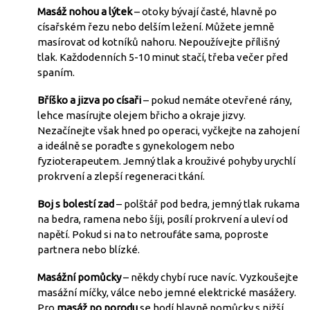
Masáž nohou a lýtek
– otoky bývají časté, hlavně po
císařském řezu nebo delším ležení. Můžete jemně
masírovat od kotníků nahoru. Nepoužívejte přílišný
tlak. Každodenních 5-10 minut stačí, třeba večer před
spaním.
Bříško a jizva po císaři
– pokud nemáte otevřené rány,
lehce masírujte olejem břicho a okraje jizvy.
Nezačínejte však hned po operaci, vyčkejte na zahojení
a ideálně se poraďte s gynekologem nebo
fyzioterapeutem. Jemný tlak a krouživé pohyby urychlí
prokrvení a zlepší regeneraci tkání.
Boj s bolestí zad
– polštář pod bedra, jemný tlak rukama
na bedra, ramena nebo šíji, posílí prokrvení a uleví od
napětí. Pokud si na to netroufáte sama, poproste
partnera nebo blízké.
Masážní pomůcky
– někdy chybí ruce navíc. Vyzkoušejte
masážní míčky, válce nebo jemné elektrické masážery.
Pro
masáž po porodu
se hodí hlavně pomůcky s nižší