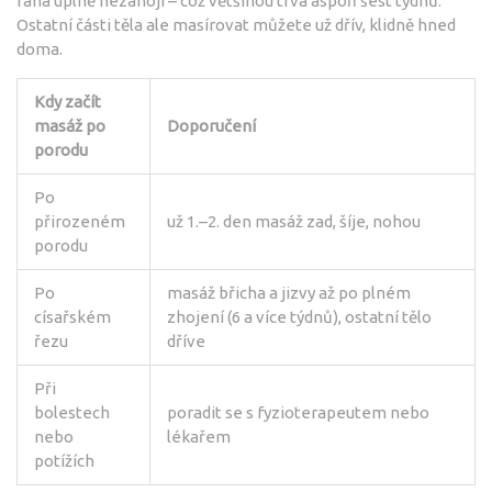
rána úplně nezahojí – což většinou trvá aspoň šest týdnů.
Ostatní části těla ale masírovat můžete už dřív, klidně hned
doma.
Kdy začít
masáž po
Doporučení
porodu
Po
přirozeném
už 1.–2. den masáž zad, šíje, nohou
porodu
Po
masáž břicha a jizvy až po plném
císařském
zhojení (6 a více týdnů), ostatní tělo
řezu
dříve
Při
bolestech
poradit se s fyzioterapeutem nebo
nebo
lékařem
potížích