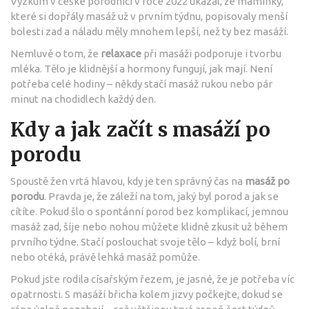
Výzkum v české porodnici v roce 2022 ukázal, že maminky,
které si dopřály masáž už v prvním týdnu, popisovaly menší
bolesti zad a náladu měly mnohem lepší, než ty bez masáží.
Nemluvě o tom, že
relaxace
při masáži podporuje i tvorbu
mléka. Tělo je klidnější a hormony fungují, jak mají. Není
potřeba celé hodiny – někdy stačí masáž rukou nebo pár
minut na chodidlech každý den.
Kdy a jak začít s masáží po
porodu
Spoustě žen vrtá hlavou, kdy je ten správný čas na
masáž po
porodu
. Pravda je, že záleží na tom, jaký byl porod a jak se
cítíte. Pokud šlo o spontánní porod bez komplikací, jemnou
masáž zad, šíje nebo nohou můžete klidně zkusit už během
prvního týdne. Stačí poslouchat svoje tělo – když bolí, brní
nebo otéká, právě lehká masáž pomůže.
Pokud jste rodila císařským řezem, je jasné, že je potřeba víc
opatrnosti. S masáží břicha kolem jizvy počkejte, dokud se