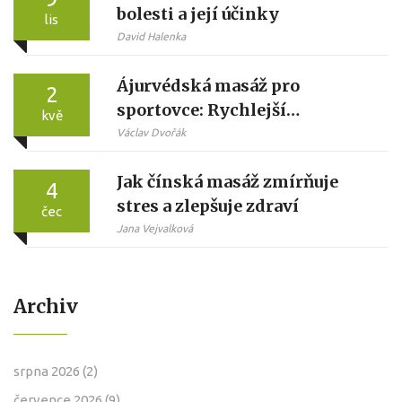
bolesti a její účinky
lis
David Halenka
Ájurvédská masáž pro
2
sportovce: Rychlejší
kvě
regenerace, méně zranění a
Václav Dvořák
lepší výkon
Jak čínská masáž zmírňuje
4
stres a zlepšuje zdraví
čec
Jana Vejvalková
Archiv
srpna 2026
(2)
července 2026
(9)