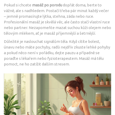
Pokud si chcete
masáž po porodu
dopřát doma, berte to
vážně, ale s nadhledem. Postačí třeba pár minut každý večer
– jemně promasírujte lýtka, stehna, záda nebo ruce.
Profesionální masáž je skvělá věc, ale často stačí vlastní ruce
nebo partner. Nezapomeňte mazat suchou kůži olejem nebo
tělovým mlékem, ať je masáž příjemnější a šetrnější.
Důležité je naslouchat signálům těla. Když cítíte bolest,
únavu nebo máte pochyby, radši nejdřív zkuste lehké pohyby
a pokud něco není v pořádku, dejte pauzu a případně se
poraďte s lékařem nebo fyzioterapeutem. Masáž má tělu
pomoct, ne ho zatížit dalším stresem.