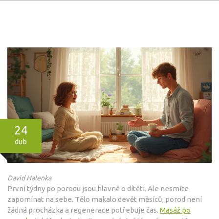
24
dub
David Halenka
První týdny po porodu jsou hlavně o dítěti. Ale nesmíte
zapomínat na sebe. Tělo makalo devět měsíců, porod není
žádná procházka a regenerace potřebuje čas.
Masáž po