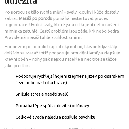
důležitá
Po porodu se tělo rychle mění – svaly, klouby i kůže dostaly
zabrat.
Masáž po porodu
pomáhá nastartovat proces
regenerace. Uvolní svaly, které jsou od kojení nebo nošení
miminka zatuhlé. Častý problém jsou záda, krk nebo bedra.
Pravidelná masáž tuhle ztuhlost zmírní.
Hodně žen po porodu trápí otoky nohou, hlavně když stály
delší dobu. Masáž totiž podporuje proudění lymfy a zlepšuje
krevní oběh – nohy pak nejsou nateklé a necítíte se těžce
jako předtím.
Podporuje rychlejší hojení (zejména jizev po císařském
řezu nebo nástřihu hráze)
Snižuje stres a napětí svalů
Pomáhá lépe spát a ulevit si od únavy
Celkově zvedá náladu a posiluje psychiku