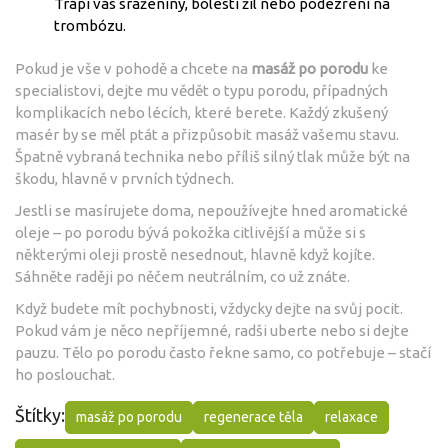
Trápí vás sraženiny, bolesti žil nebo podezření na
trombózu.
Pokud je vše v pohodě a chcete na
masáž po porodu
ke
specialistovi, dejte mu vědět o typu porodu, případných
komplikacích nebo lécích, které berete. Každý zkušený
masér by se měl ptát a přizpůsobit masáž vašemu stavu.
Špatně vybraná technika nebo příliš silný tlak může být na
škodu, hlavně v prvních týdnech.
Jestli se masírujete doma, nepoužívejte hned aromatické
oleje – po porodu bývá pokožka citlivější a může si s
některými oleji prostě nesednout, hlavně když kojíte.
Sáhněte raději po něčem neutrálním, co už znáte.
Když budete mít pochybnosti, vždycky dejte na svůj pocit.
Pokud vám je něco nepříjemné, radši uberte nebo si dejte
pauzu. Tělo po porodu často řekne samo, co potřebuje – stačí
ho poslouchat.
Štítky:
masáž po porodu
regenerace těla
relaxace