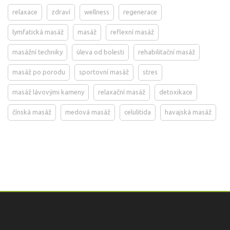
relaxace
zdraví
wellness
regenerace
lymfatická masáž
masáž
reflexní masáž
masážní techniky
úleva od bolesti
rehabilitační masáž
masáž po porodu
sportovní masáž
stres
masáž lávovými kameny
relaxační masáž
detoxikace
čínská masáž
medová masáž
celulitida
havajská masáž