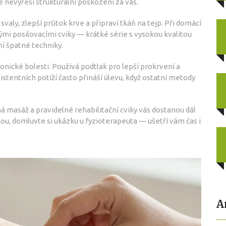
e nevyřeší strukturální poškození za vás.
svaly, zlepší průtok krve a připraví tkáň na tejp. Při domácí
mi posilovacími cviky — krátké série s vysokou kvalitou
í špatné techniky.
nické bolesti. Používá podtlak pro lepší prokrvení a
zistentních potíží často přináší úlevu, když ostatní metody
ná masáž a pravidelné rehabilitační cviky vás dostanou dál
kou, domluvte si ukázku u fyzioterapeuta — ušetří vám čas i
A