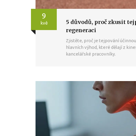
9
5 důvodů, proč zkusit tej
kvě
regeneraci
Zjistěte, proč je tejpování účinn
hlavních výhod, které dělají z kin
kancelářské pracovníky.