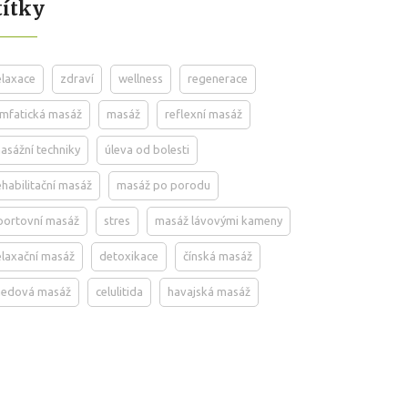
títky
elaxace
zdraví
wellness
regenerace
ymfatická masáž
masáž
reflexní masáž
asážní techniky
úleva od bolesti
ehabilitační masáž
masáž po porodu
portovní masáž
stres
masáž lávovými kameny
elaxační masáž
detoxikace
čínská masáž
edová masáž
celulitida
havajská masáž