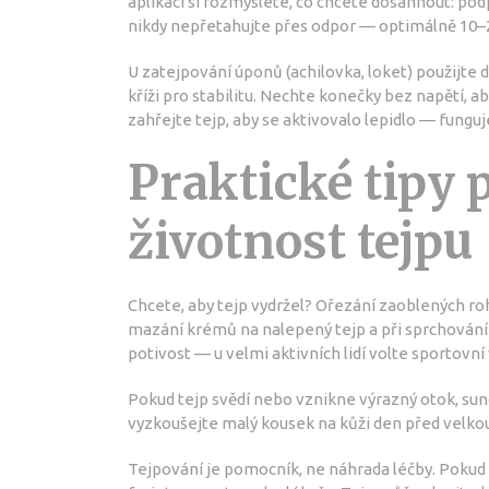
aplikací si rozmyslete, co chcete dosáhnout: pod
nikdy nepřetahujte přes odpor — optimálně 10–2
U zatejpování úponů (achilovka, loket) použijte 
kříži pro stabilitu. Nechte konečky bez napětí, a
zahřejte tejp, aby se aktivovalo lepidlo — funguj
Praktické tipy 
životnost tejpu
Chcete, aby tejp vydržel? Ořezání zaoblených r
mazání krémů na nalepený tejp a při sprchování t
potivost — u velmi aktivních lidí volte sportovní 
Pokud tejp svědí nebo vznikne výrazný otok, sun
vyzkoušejte malý kousek na kůži den před velkou 
Tejpování je pomocník, ne náhrada léčby. Pokud 