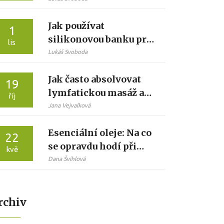
Jak používat
1
silikonovou banku pro
lis
vakuoterapii: krok za
Lukáš Svoboda
krokem
Jak často absolvovat
19
lymfatickou masáž a
říj
její přínosy
Jana Vejvalková
Esenciální oleje: Na co
22
se opravdu hodí při
kvě
masáži lávovými
Dana Švihlová
kameny?
rchiv