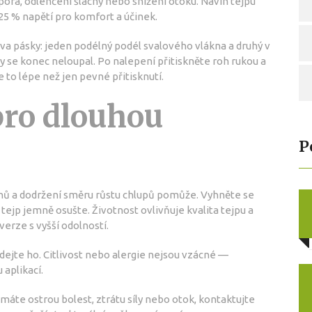
pora, odlehčení šlachy nebo snížení otoku. Návin tejpu
5 % napětí pro komfort a účinek.
dva pásky: jeden podélný podél svalového vlákna a druhý v
by se konec neloupal. Po nalepení přitiskněte roh rukou a
e to lépe než jen pevné přitisknutí.
pro dlouhou
P
ohů a dodržení směru růstu chlupů pomůže. Vyhněte se
ejp jemně osušte. Životnost ovlivňuje kvalita tejpu a
verze s vyšší odolností.
dejte ho. Citlivost nebo alergie nejsou vzácné —
aplikací.
máte ostrou bolest, ztrátu síly nebo otok, kontaktujte