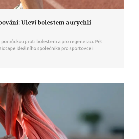
pování: Uleví bolestem a urychlí
ou pomůckou proti bolestem a pro regeneraci. Pět
esiotape ideálního společníka pro sportovce i