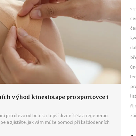
sr
če
če
kv
du
bř
ún
le
pr
ních výhod kinesiotape pro sportovce i
li
ří
 pro úlevu od bolesti, lepší držení těla a regeneraci.
zá
pe a zjistěte, jak vám může pomoci při každodenních