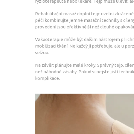
fyzioterapeuta nebo lékaře. Tejp může ulevit, al
Rehabilitační masáž doplní tejp: uvolní zkrácené 
péči kombinujte jemné masážní techniky s cílený
provedení jsou efektivnější než dlouhé opakován
Vakuoterapie může být dalším nástrojem při chro
mobilizaci tkání. Ne každý ji potřebuje, ale u per
selžou.
Na závěr: plánujte malé kroky. Správný tejp, cíle
než náhodné zásahy. Pokud si nejste jistí techni
komplikace.