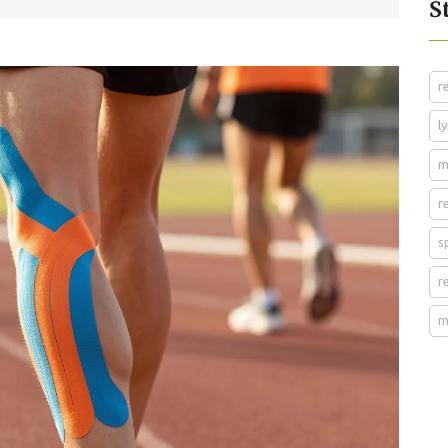
Š
r
l
m
r
s
r
m