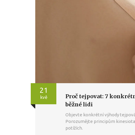
21
Proč tejpovat: 7 konkrét
kvě
běžné lidi
Objevte konkrétní výhody tejpování
Porozumějte principům kinesiota
potížích.