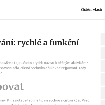
Čištění vlasů
vání: rychlé a funkční
masáže a tejpu často zrychlí návrat k běžným aktivitám?
tavení těla, cílená technika a šikovné tejpování. Tady
d.
povat
my. Kinesiotape lepí nejlíp na suchou a čistou kůži. Před