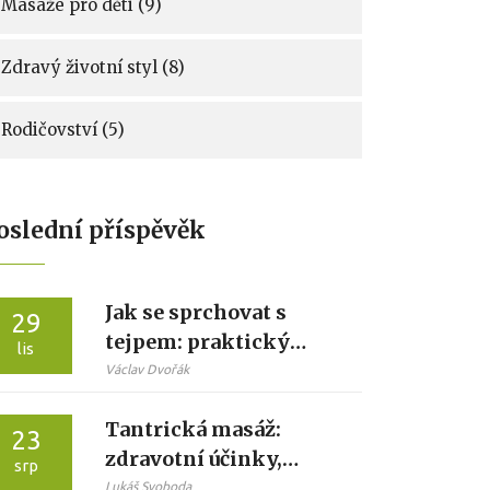
Masáže pro děti
(9)
Zdravý životní styl
(8)
Rodičovství
(5)
oslední příspěvěk
Jak se sprchovat s
29
tejpem: praktický
lis
návod bez poškození
Václav Dvořák
lepidla
Tantrická masáž:
23
zdravotní účinky,
srp
přínosy a rizika
Lukáš Svoboda