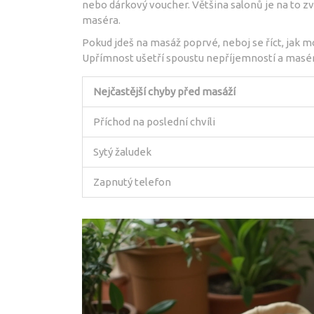
nebo dárkový voucher. Většina salonů je na to zv
maséra.
Pokud jdeš na masáž poprvé, neboj se říct, jak 
Upřímnost ušetří spoustu nepříjemností a masér t
Nejčastější chyby před masáží
Příchod na poslední chvíli
Sytý žaludek
Zapnutý telefon