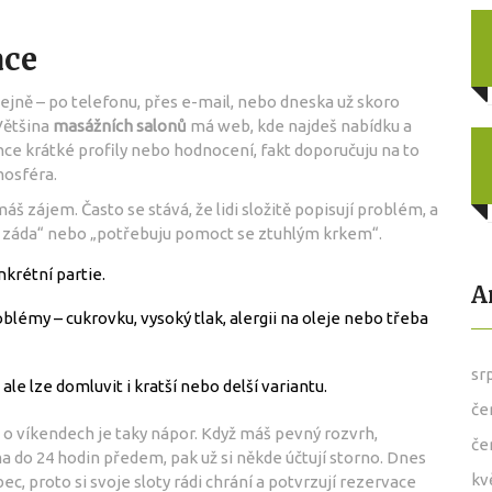
ace
ejně – po telefonu, přes e-mail, nebo dneska už skoro
Většina
masážních salonů
má web, kde najdeš nabídku a
ce krátké profily nebo hodnocení, fakt doporučuju na to
mosféra.
áš zájem. Často se stává, že lidi složitě popisují problém, a
 záda“ nebo „potřebuju pomoct se ztuhlým krkem“.
nkrétní partie.
A
blémy – cukrovku, vysoký tlak, alergii na oleje nebo třeba
sr
ale lze domluvit i kratší nebo delší variantu.
če
 o víkendech je taky nápor. Když máš pevný rozvrh,
če
a do 24 hodin předem, pak už si někde účtují storno. Dnes
kv
c, proto si svoje sloty rádi chrání a potvrzují rezervace