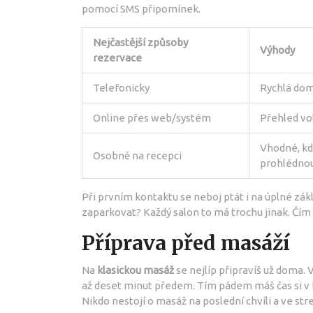
pomocí SMS připomínek.
Nejčastější způsoby
Výhody
rezervace
Telefonicky
Rychlá dom
Online přes web/systém
Přehled vo
Vhodné, kd
Osobně na recepci
prohlédno
Při prvním kontaktu se neboj ptát i na úplné zákl
zaparkovat? Každý salon to má trochu jinak. Čím 
Příprava před masáží
Na
klasickou masáž
se nejlíp připravíš už doma. V
až deset minut předem. Tím pádem máš čas si v kli
Nikdo nestojí o masáž na poslední chvíli a ve str