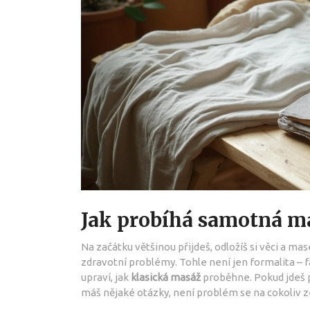
Jak probíhá samotná m
Na začátku většinou přijdeš, odložíš si věci a mas
zdravotní problémy. Tohle není jen formalita – fa
upraví, jak
klasická masáž
proběhne. Pokud jdeš po
máš nějaké otázky, není problém se na cokoliv z