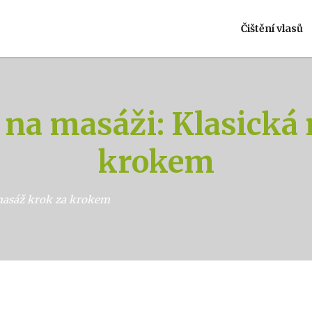
Čištění vlasů
e na masáži: Klasická
krokem
 masáž krok za krokem