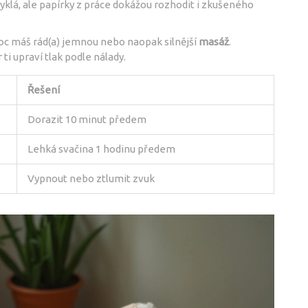
yklá, ale papírky z práce dokážou rozhodit i zkušeného
moc máš rád(a) jemnou nebo naopak silnější
masáž
.
i upraví tlak podle nálady.
Řešení
Dorazit 10 minut předem
Lehká svačina 1 hodinu předem
Vypnout nebo ztlumit zvuk