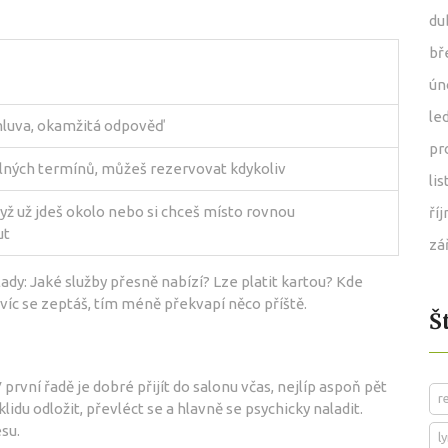
du
bř
ún
le
luva, okamžitá odpověď
pr
lných termínů, můžeš rezervovat kdykoliv
li
yž už jdeš okolo nebo si chceš místo rovnou
ří
ut
zá
ady: Jaké služby přesně nabízí? Lze platit kartou? Kde
víc se zeptáš, tím méně překvapí něco příště.
Š
 první řadě je dobré přijít do salonu včas, nejlíp aspoň pět
r
du odložit, převléct se a hlavně se psychicky naladit.
esu.
l