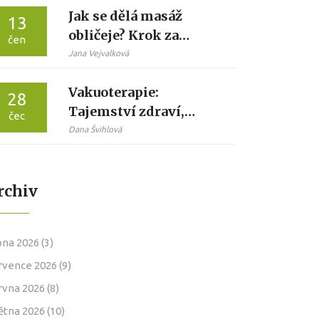
Jak se dělá masáž
13
obličeje? Krok za
čen
krokem pro domácí
Jana Vejvalková
péči
Vakuoterapie:
28
Tajemství zdraví,
čec
vitality a psychické
Dana Švihlová
pohody
rchiv
pna 2026
(3)
rvence 2026
(9)
rvna 2026
(8)
ětna 2026
(10)