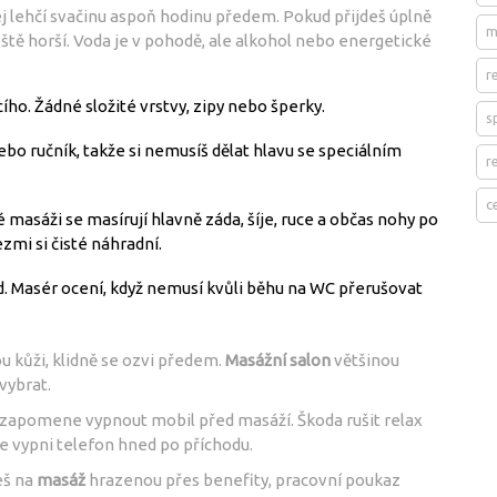
 dej lehčí svačinu aspoň hodinu předem. Pokud přijdeš úplně
m
ještě horší. Voda je v pohodě, ale alkohol nebo energetické
r
ho. Žádné složité vrstvy, zipy nebo šperky.
s
ebo ručník, takže si nemusíš dělat hlavu se speciálním
r
c
 masáži se masírují hlavně záda, šíje, ruce a občas nohy po
zmi si čisté náhradní.
. Masér ocení, když nemusí kvůli běhu na WC přerušovat
u kůži, klidně se ozvi předem.
Masážní salon
většinou
vybrat.
tů zapomene vypnout mobil před masáží. Škoda rušit relax
 vypni telefon hned po příchodu.
eš na
masáž
hrazenou přes benefity, pracovní poukaz