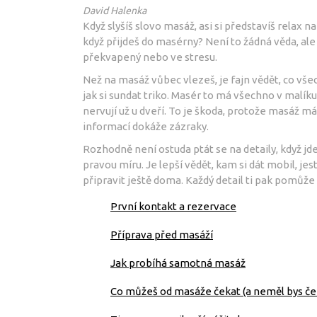
David Halenka
Když slyšíš slovo masáž, asi si představíš relax n
když přijdeš do masérny? Není to žádná věda, ale
překvapený nebo ve stresu.
Než na masáž vůbec vlezeš, je fajn vědět, co všec
jak si sundat triko. Masér to má všechno v malíku
nervují už u dveří. To je škoda, protože masáž m
informací dokáže zázraky.
Rozhodně není ostuda ptát se na detaily, když jd
pravou míru. Je lepší vědět, kam si dát mobil, jest
připravit ještě doma. Každý detail ti pak pomůže 
První kontakt a rezervace
Příprava před masáží
Jak probíhá samotná masáž
Co můžeš od masáže čekat (a neměl bys če