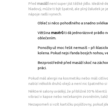
Před
masáží
není super jíst těžké jídlo. Ideálně
hladový, může ti být špatně, ale plný žaludek je 
nápoje radši vynech.
Obleč si něco pohodlného a snadno svlékací
Většina
masérů
ti dá jednorázové prádlo n
oblečením.
Ponožky už moc řešit nemusíš – při klasické
kolena. Pokud nejsi fanda bosých nohou, ve
Bezprostředně před masáží skoč na záchod
práci.
Pokud máš alergii na kosmetiku nebo máš citlivo
nabízí několik druhů olejů a není nic špatného si 
Některé salony uvádějí, že přibližně 30 % klien
vibrací v kapse nebo nečekaným zvoněním, takže
Nezapomeň si vzít kartičku pojišťovny, pokud jd