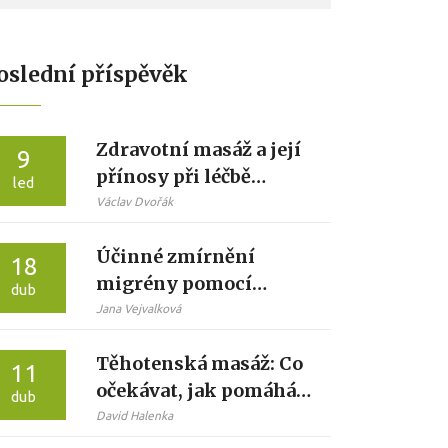
oslední příspěvěk
Zdravotní masáž a její
9
přínosy při léčbě
led
fibromyalgie
Václav Dvořák
Účinné zmírnění
18
migrény pomocí
dub
speciálních masážních
Jana Vejvalková
technik
Těhotenská masáž: Co
11
očekávat, jak pomáhá a
dub
na co si dát pozor
David Halenka