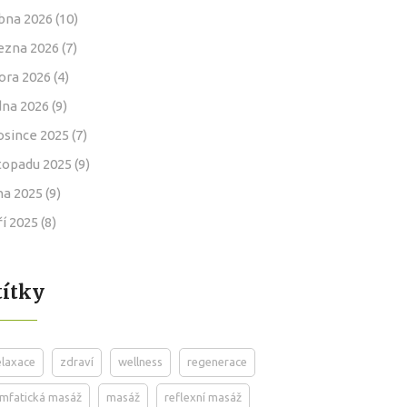
bna 2026
(10)
ezna 2026
(7)
ora 2026
(4)
dna 2026
(9)
osince 2025
(7)
stopadu 2025
(9)
jna 2025
(9)
ří 2025
(8)
títky
elaxace
zdraví
wellness
regenerace
ymfatická masáž
masáž
reflexní masáž