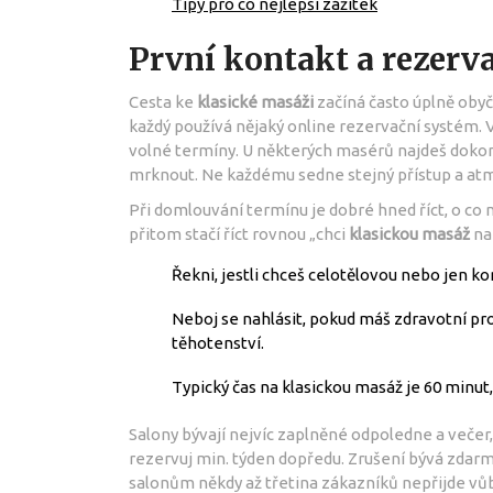
Tipy pro co nejlepší zážitek
První kontakt a rezerv
Cesta ke
klasické masáži
začíná často úplně obyč
každý používá nějaký online rezervační systém. 
volné termíny. U některých masérů najdeš dokon
mrknout. Ne každému sedne stejný přístup a at
Při domlouvání termínu je dobré hned říct, o co m
přitom stačí říct rovnou „chci
klasickou masáž
na
Řekni, jestli chceš celotělovou nebo jen ko
Neboj se nahlásit, pokud máš zdravotní pro
těhotenství.
Typický čas na klasickou masáž je 60 minut, 
Salony bývají nejvíc zaplněné odpoledne a večer,
rezervuj min. týden dopředu. Zrušení bývá zdarm
salonům někdy až třetina zákazníků nepřijde vůbe