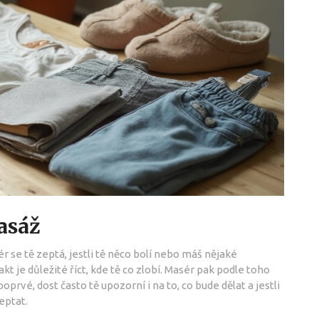
asáž
ér se tě zeptá, jestli tě něco bolí nebo máš nějaké
kt je důležité říct, kde tě co zlobí. Masér pak podle toho
prvé, dost často tě upozorní i na to, co bude dělat a jestli
eptat.