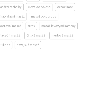
asážní techniky
úleva od bolesti
detoxikace
ehabilitační masáž
masáž po porodu
portovní masáž
stres
masáž lávovými kameny
elaxační masáž
čínská masáž
medová masáž
elulitida
havajská masáž