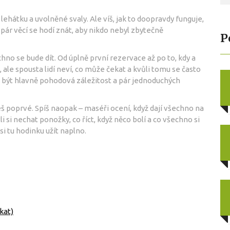
a lehátku a uvolněné svaly. Ale víš, jak to doopravdy funguje,
 pár věcí se hodí znát, aby nikdo nebyl zbytečně
P
hno se bude dít. Od úplně první rezervace až po to, kdy a
, ale spousta lidí neví, co může čekat a kvůli tomu se často
á být hlavně pohodová záležitost a pár jednoduchých
eš poprvé. Spíš naopak – maséři ocení, když dají všechno na
li si nechat ponožky, co říct, když něco bolí a co všechno si
si tu hodinku užít naplno.
kat)