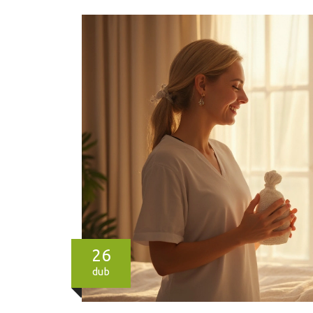
26
dub