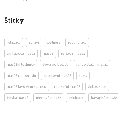
Štítky
relaxace
zdraví
wellness
regenerace
lymfatická masáž
masáž
reflexní masáž
masážní techniky
úleva od bolesti
rehabilitační masáž
masáž po porodu
sportovní masáž
stres
masáž lávovými kameny
relaxační masáž
detoxikace
čínská masáž
medová masáž
celulitida
havajská masáž