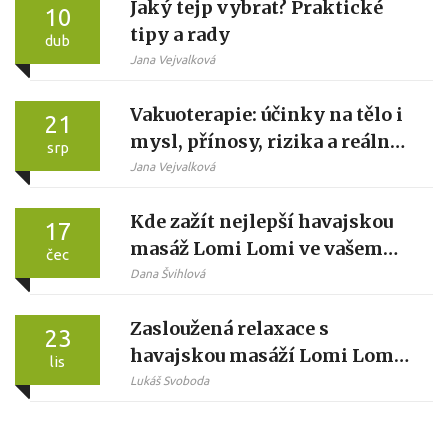
Jaký tejp vybrat? Praktické
10
tipy a rady
dub
Jana Vejvalková
Vakuoterapie: účinky na tělo i
21
mysl, přínosy, rizika a reálné
srp
výsledky
Jana Vejvalková
Kde zažít nejlepší havajskou
17
masáž Lomi Lomi ve vašem
čec
okolí: Průvodce kouzlem
Dana Švihlová
doteků
Zasloužená relaxace s
23
havajskou masáží Lomi Lomi
lis
na luxusní úrovni
Lukáš Svoboda