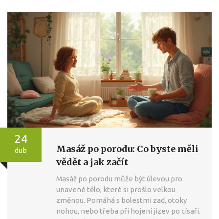
24
Masáž po porodu: Co byste měli
dub
vědět a jak začít
Masáž po porodu může být úlevou pro
unavené tělo, které si prošlo velkou
změnou. Pomáhá s bolestmi zad, otoky
nohou, nebo třeba při hojení jizev po císaři.