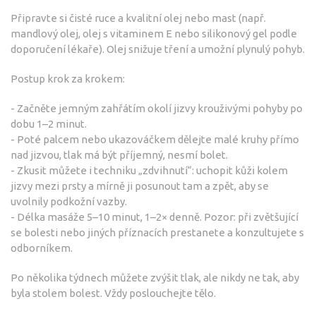
Připravte si čisté ruce a kvalitní olej nebo mast (např.
mandlový olej, olej s vitaminem E nebo silikonový gel podle
doporučení lékaře). Olej snižuje tření a umožní plynulý pohyb.
Postup krok za krokem:
- Začněte jemným zahřátím okolí jizvy krouživými pohyby po
dobu 1–2 minut.
- Poté palcem nebo ukazováčkem dělejte malé kruhy přímo
nad jizvou, tlak má být příjemný, nesmí bolet.
- Zkusit můžete i techniku „zdvihnutí“: uchopit kůži kolem
jizvy mezi prsty a mírně ji posunout tam a zpět, aby se
uvolnily podkožní vazby.
- Délka masáže 5–10 minut, 1–2× denně. Pozor: při zvětšující
se bolesti nebo jiných příznacích prestanete a konzultujete s
odborníkem.
Po několika týdnech můžete zvýšit tlak, ale nikdy ne tak, aby
byla stolem bolest. Vždy poslouchejte tělo.