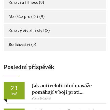
Zdraví a fitness
(9)
Masáže pro děti
(9)
Zdravý životní styl
(8)
Rodičovství
(5)
Poslední příspěvěk
Jak anticelulitidní masáže
23
pomáhají v boji proti
kvě
celulitidě
Dana Švihlová