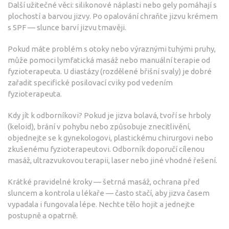
Další užitečné věci: silikonové náplasti nebo gely pomáhají s
plochostí a barvou jizvy. Po opalování chraňte jizvu krémem
s SPF — slunce barví jizvu tmavěji.
Pokud máte problém s otoky nebo výraznými tuhými pruhy,
může pomoci lymfatická masáž nebo manuální terapie od
fyzioterapeuta. U diastázy (rozdělené břišní svaly) je dobré
zařadit specifické posilovací cviky pod vedením
fyzioterapeuta.
Kdy jít k odborníkovi? Pokud je jizva bolavá, tvoří se hrboly
(keloid), brání v pohybu nebo způsobuje znecitlivění,
objednejte se k gynekologovi, plastickému chirurgovi nebo
zkušenému fyzioterapeutovi. Odborník doporučí cílenou
masáž, ultrazvukovou terapii, laser nebo jiné vhodné řešení.
Krátké pravidelné kroky — šetrná masáž, ochrana před
sluncem a kontrola u lékaře — často stačí, aby jizva časem
vypadala i fungovala lépe. Nechte tělo hojit a jednejte
postupně a opatrně.