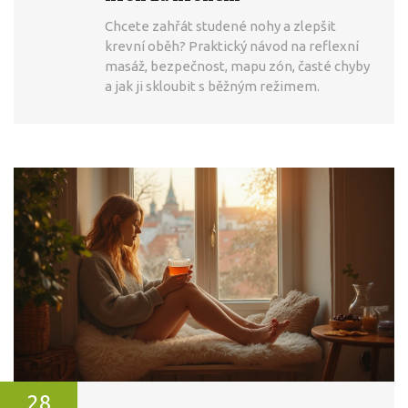
Chcete zahřát studené nohy a zlepšit
krevní oběh? Praktický návod na reflexní
masáž, bezpečnost, mapu zón, časté chyby
a jak ji skloubit s běžným režimem.
28