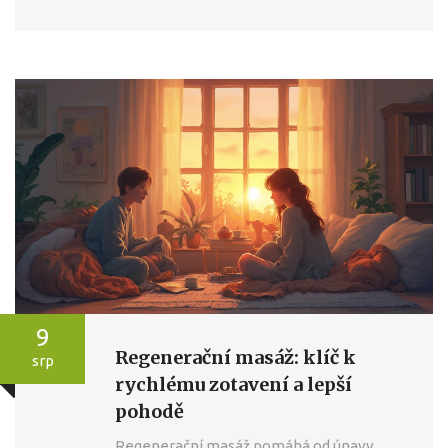
9
Regenerační masáž: klíč k
srp
rychlému zotavení a lepší
pohodě
Regenerační masáž pomáhá od únavy,