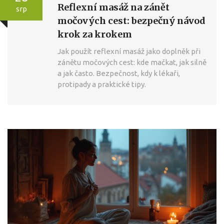
Reflexní masáž na zánět
srp
močových cest: bezpečný návod
krok za krokem
Jak použít reflexní masáž jako doplněk při
zánětu močových cest: kde mačkat, jak silně
a jak často. Bezpečnost, kdy k lékaři,
protipady a praktické tipy.