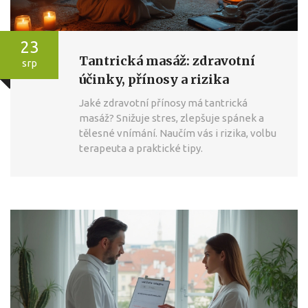
23
Tantrická masáž: zdravotní
srp
účinky, přínosy a rizika
Jaké zdravotní přínosy má tantrická
masáž? Snižuje stres, zlepšuje spánek a
tělesné vnímání. Naučím vás i rizika, volbu
terapeuta a praktické tipy.