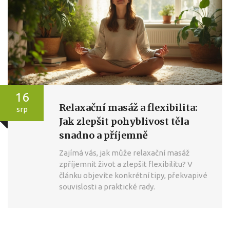
16
Relaxační masáž a flexibilita:
srp
Jak zlepšit pohyblivost těla
snadno a příjemně
Zajímá vás, jak může relaxační masáž
zpříjemnit život a zlepšit flexibilitu? V
článku objevíte konkrétní tipy, překvapivé
souvislosti a praktické rady.