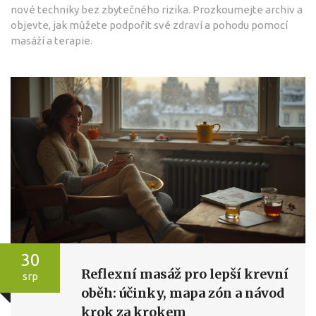
nové techniky bez zbytečného rizika. Prozkoumejte archiv a
objevte, jak můžete podpořit své zdraví a pohodu pomocí
masáží a terapie.
30
Reflexní masáž pro lepší krevní
srp
oběh: účinky, mapa zón a návod
krok za krokem