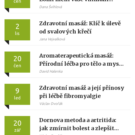
čen
relaxace
Dana Švihlová
Zdravotní masáž: Klíč k úlevě
2
od svalových křečí
lis
Jana Vejvalková
Aromaterapeutická masáž:
20
Přírodní léčba pro tělo a mysl
čen
- Kompletní průvodce
David Halenka
Zdravotní masáž a její přínosy
9
při léčbě fibromyalgie
led
Václav Dvořák
Dornova metoda a artritida:
20
jak zmírnit bolest a zlepšit
zář