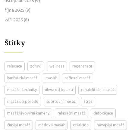
listopadu 2025
(9)
října 2025
(9)
září 2025
(8)
Štítky
relaxace
zdraví
wellness
regenerace
lymfatická masáž
masáž
reflexní masáž
masážní techniky
úleva od bolesti
rehabilitační masáž
masáž po porodu
sportovní masáž
stres
masáž lávovými kameny
relaxační masáž
detoxikace
čínská masáž
medová masáž
celulitida
havajská masáž