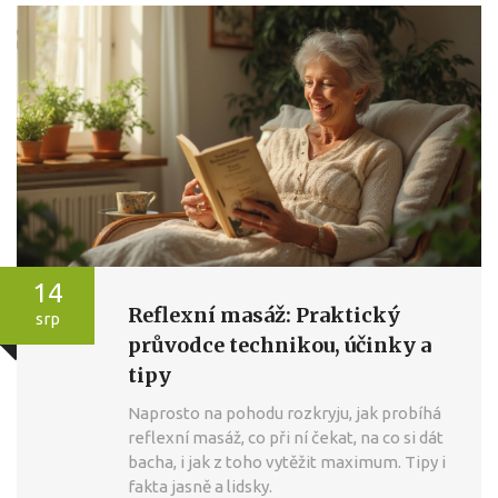
14
Reflexní masáž: Praktický
srp
průvodce technikou, účinky a
tipy
Naprosto na pohodu rozkryju, jak probíhá
reflexní masáž, co při ní čekat, na co si dát
bacha, i jak z toho vytěžit maximum. Tipy i
fakta jasně a lidsky.