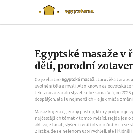
Egyptské masaže v ř
děti, porodní zotave
Co je vlastně
Egyptská masáž
,
starověká terapeu
uvolnění těla a mysli
. Also known as
egyptská te
tělo znovu začalo slyšet sebe sama
.
V říjnu 2025 
dospělých, ale i u nejmenších – a jak může změni
Masáž kojenců
,
jemný postup, který podporuje v
nejčastějších témat v tomto měsíci. Nejde jen o to
aktivuje hmat, slyšení i vnitřní vnímání. A co se
Zjistíte, že se nejenom uspí rychleji, ale i klidně