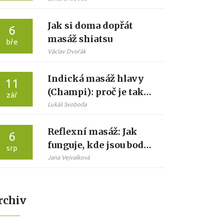
k odpočinku
Jak si doma dopřát
6
masáž shiatsu
bře
Václav Dvořák
Indická masáž hlavy
11
(Champi): proč je tak
zář
oblíbená a co od ní
Lukáš Svoboda
čekat
Reflexní masáž: Jak
6
funguje, kde jsou body
srp
a co očekávat
Jana Vejvalková
rchiv