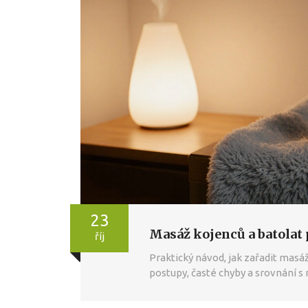
23
Masáž kojenců a batolat
říj
Praktický návod, jak zařadit masáž
postupy, časté chyby a srovnání 