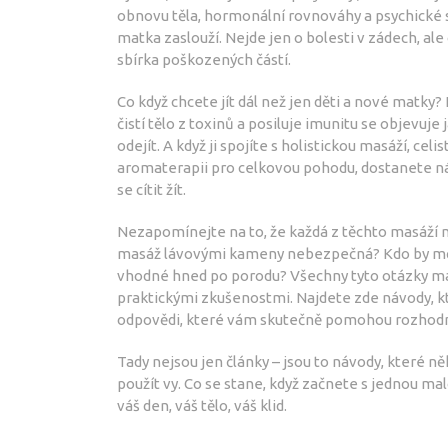
obnovu těla, hormonální rovnováhy a psychické s
matka zaslouží. Nejde jen o bolesti v zádech, ale
sbírka poškozených částí.
Co když chcete jít dál než jen děti a nové matky?
čistí tělo z toxinů a posiluje imunitu
se objevuje j
odejít. A když ji spojíte s
holistickou masáží
,
celi
aromaterapii pro celkovou pohodu
, dostanete n
se cítit žít.
Nezapomínejte na to, že každá z těchto masáží má
masáž lávovými kameny nebezpečná? Kdo by měl 
vhodné hned po porodu? Všechny tyto otázky má
praktickými zkušenostmi. Najdete zde návody, kte
odpovědi, které vám skutečně pomohou rozhod
Tady nejsou jen články – jsou to návody, které n
použít vy. Co se stane, když začnete s jednou mal
váš den, váš tělo, váš klid.