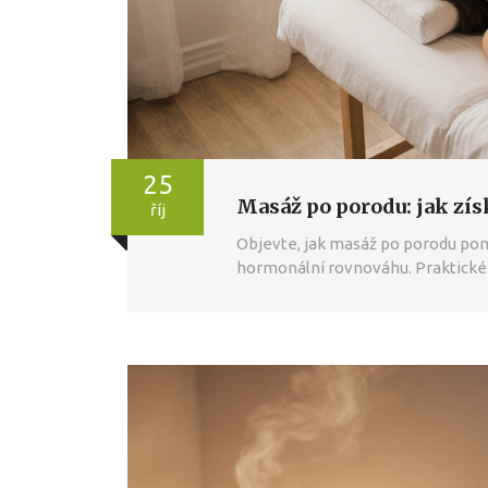
25
Masáž po porodu: jak získ
říj
Objevte, jak masáž po porodu pomá
hormonální rovnováhu. Praktické t