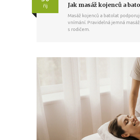
Jak masáž kojenců a bato
říj
Masáž kojenců a batolat podporuje v
vnímání. Pravidelná jemná masáž
s rodičem.