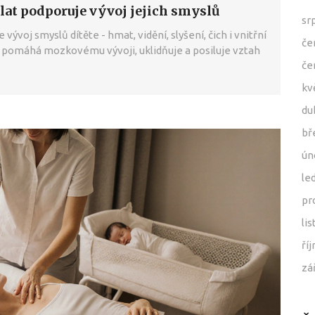
lat podporuje vývoj jejich smyslů
sr
ývoj smyslů dítěte - hmat, vidění, slyšení, čich i vnitřní
če
 pomáhá mozkovému vývoji, uklidňuje a posiluje vztah
če
kv
du
bř
ún
le
pr
li
ří
zá