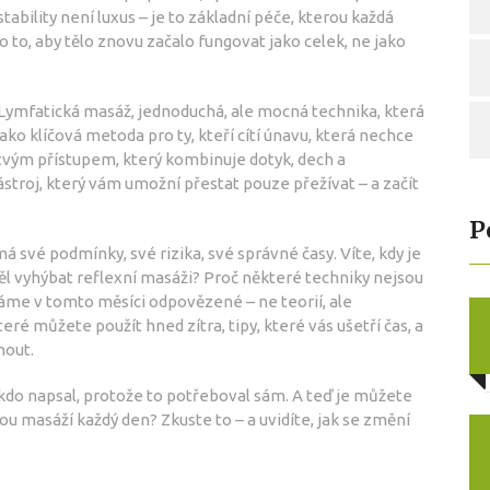
tability
není luxus – je to základní péče, kterou každá
 o to, aby tělo znovu začalo fungovat jako celek, ne jako
Lymfatická masáž
,
jednoduchá, ale mocná technika, která
ako klíčová metoda pro ty, kteří cítí únavu, která nechce
stvým přístupem, který kombinuje dotyk, dech a
ástroj, který vám umožní přestat pouze přežívat – a začít
P
 své podmínky, své rizika, své správné časy. Víte, kdy je
vyhýbat reflexní masáži? Proč některé techniky nejsou
me v tomto měsíci odpovězené – ne teorií, ale
ré můžete použít hned zítra, tipy, které vás ušetří čas, a
nout.
ěkdo napsal, protože to potřeboval sám. A teď je můžete
ou masáží každý den? Zkuste to – a uvidíte, jak se změní