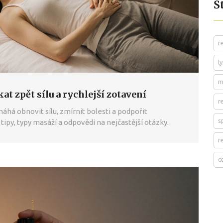
Š
r
l
m
at zpět sílu a rychlejší zotavení
r
há obnovit sílu, zmírnit bolesti a podpořit
s
ipy, typy masáží a odpovědi na nejčastější otázky.
r
c