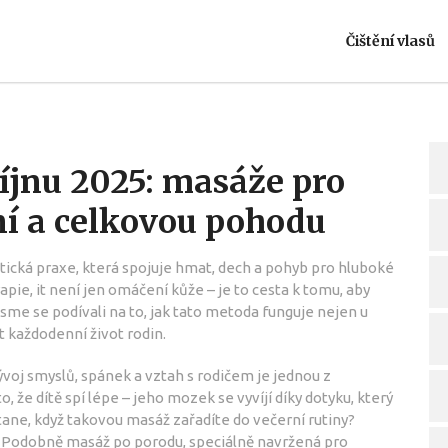
Čištění vlasů
íjnu 2025: masáže pro
ní a celkovou pohodu
tická praxe, která spojuje hmat, dech a pohyb pro hluboké
rapie
, it
není jen omáčení kůže – je to cesta k tomu, aby
jsme se podívali na to, jak tato metoda funguje nejen u
t každodenní život rodin.
ývoj smyslů, spánek a vztah s rodičem
je jednou z
, že dítě spí lépe – jeho mozek se vyvíjí díky dotyku, který
 stane, když takovou masáž zařadíte do večerní rutiny?
ji. Podobně
masáž po porodu
,
speciálně navržená pro