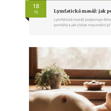
18
Lymfatická masáž: jak po
říj
Lymfatická masáž podporuje detoxi
pomáhá a jak získat maximální př