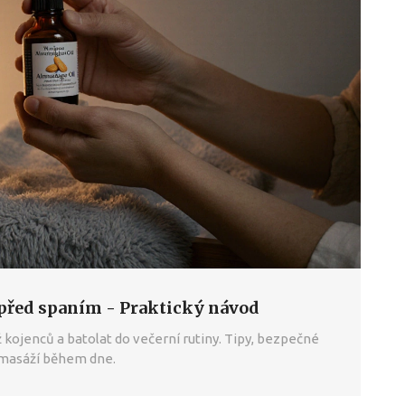
 před spaním - Praktický návod
 kojenců a batolat do večerní rutiny. Tipy, bezpečné
s masáží během dne.