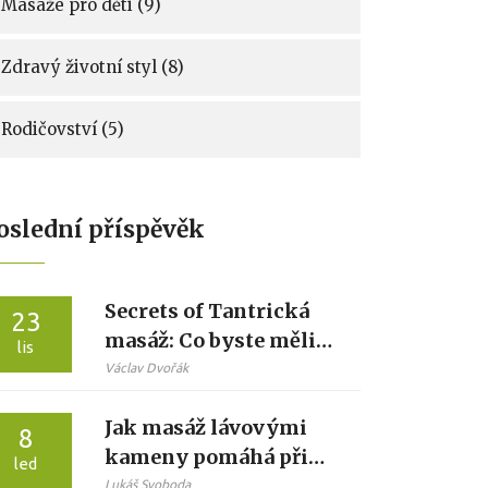
Masáže pro děti
(9)
Zdravý životní styl
(8)
Rodičovství
(5)
oslední příspěvěk
Secrets of Tantrická
23
masáž: Co byste měli
lis
vědět
Václav Dvořák
Jak masáž lávovými
8
kameny pomáhá při
led
únavě: přirozená cesta
Lukáš Svoboda