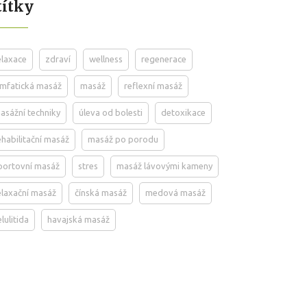
títky
elaxace
zdraví
wellness
regenerace
ymfatická masáž
masáž
reflexní masáž
asážní techniky
úleva od bolesti
detoxikace
ehabilitační masáž
masáž po porodu
portovní masáž
stres
masáž lávovými kameny
elaxační masáž
čínská masáž
medová masáž
elulitida
havajská masáž