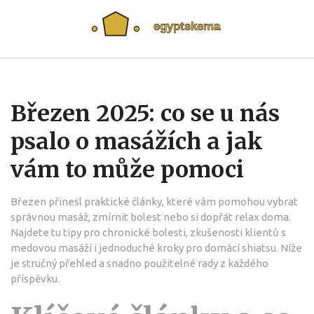
Březen 2025: co se u nás
psalo o masážích a jak
vám to může pomoci
Březen přinesl praktické články, které vám pomohou vybrat
správnou masáž, zmírnit bolest nebo si dopřát relax doma.
Najdete tu tipy pro chronické bolesti, zkušenosti klientů s
medovou masáží i jednoduché kroky pro domácí shiatsu. Níže
je stručný přehled a snadno použitelné rady z každého
příspěvku.