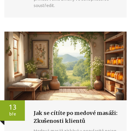
soustředit.
13
Jak se cítíte po medové masáži:
bře
Zkušenosti klientů
Medová masáž získává v popularitě nejen