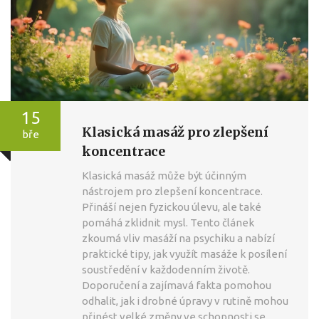
15
Klasická masáž pro zlepšení
bře
koncentrace
Klasická masáž může být účinným
nástrojem pro zlepšení koncentrace.
Přináší nejen fyzickou úlevu, ale také
pomáhá zklidnit mysl. Tento článek
zkoumá vliv masáží na psychiku a nabízí
praktické tipy, jak využít masáže k posílení
soustředění v každodenním životě.
Doporučení a zajímavá fakta pomohou
odhalit, jak i drobné úpravy v rutině mohou
přinést velké změny ve schopnosti se