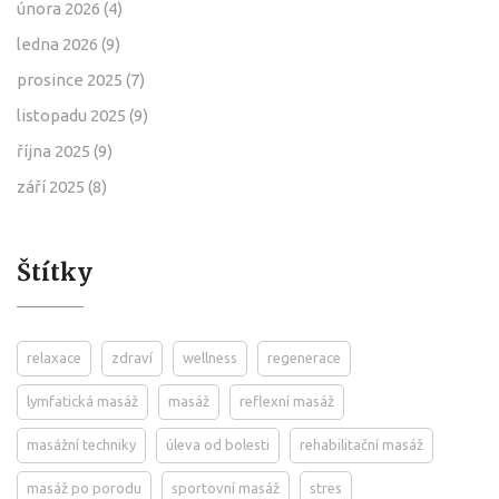
února 2026
(4)
ledna 2026
(9)
prosince 2025
(7)
listopadu 2025
(9)
října 2025
(9)
září 2025
(8)
Štítky
relaxace
zdraví
wellness
regenerace
lymfatická masáž
masáž
reflexní masáž
masážní techniky
úleva od bolesti
rehabilitační masáž
masáž po porodu
sportovní masáž
stres