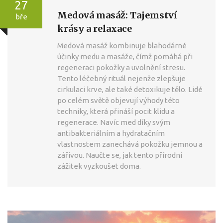
27
Medová masáž: Tajemství
bře
krásy a relaxace
Medová masáž kombinuje blahodárné
účinky medu a masáže, čímž pomáhá při
regeneraci pokožky a uvolnění stresu.
Tento léčebný rituál nejenže zlepšuje
cirkulaci krve, ale také detoxikuje tělo. Lidé
po celém světě objevují výhody této
techniky, která přináší pocit klidu a
regenerace. Navíc med díky svým
antibakteriálním a hydratačním
vlastnostem zanechává pokožku jemnou a
zářivou. Naučte se, jak tento přírodní
zážitek vyzkoušet doma.