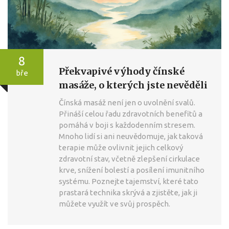
8
Překvapivé výhody čínské
bře
masáže, o kterých jste nevěděli
Čínská masáž není jen o uvolnění svalů.
Přináší celou řadu zdravotních benefitů a
pomáhá v boji s každodenním stresem.
Mnoho lidí si ani neuvědomuje, jak taková
terapie může ovlivnit jejich celkový
zdravotní stav, včetně zlepšení cirkulace
krve, snížení bolestí a posílení imunitního
systému. Poznejte tajemství, které tato
prastará technika skrývá a zjistěte, jak ji
můžete využít ve svůj prospěch.