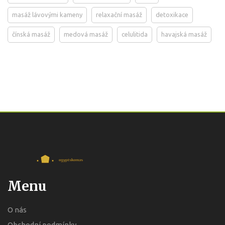
masáž lávovými kameny
relaxační masáž
detoxikace
čínská masáž
medová masáž
celulitida
havajská masáž
Menu
O nás
Obchodní podmínky