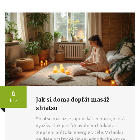
6
Jak si doma dopřát masáž
bře
shiatsu
Shiatsu masáž je japonská technika, která
využívá tlak prstů k uvolnění blokád a
zlepšení průtoku energie v těle. V článku
najdete praktické tipy a jednoduché kroky,