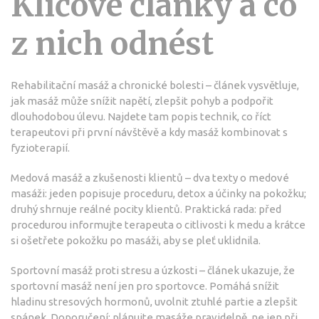
Klíčové články a co
z nich odnést
Rehabilitační masáž a chronické bolesti – článek vysvětluje,
jak masáž může snížit napětí, zlepšit pohyb a podpořit
dlouhodobou úlevu. Najdete tam popis technik, co říct
terapeutovi při první návštěvě a kdy masáž kombinovat s
fyzioterapií.
Medová masáž a zkušenosti klientů – dva texty o medové
masáži: jeden popisuje proceduru, detox a účinky na pokožku;
druhý shrnuje reálné pocity klientů. Praktická rada: před
procedurou informujte terapeuta o citlivosti k medu a krátce
si ošetřete pokožku po masáži, aby se pleť uklidnila.
Sportovní masáž proti stresu a úzkosti – článek ukazuje, že
sportovní masáž není jen pro sportovce. Pomáhá snížit
hladinu stresových hormonů, uvolnit ztuhlé partie a zlepšit
spánek. Doporučení: plánujte masáže pravidelně, ne jen při