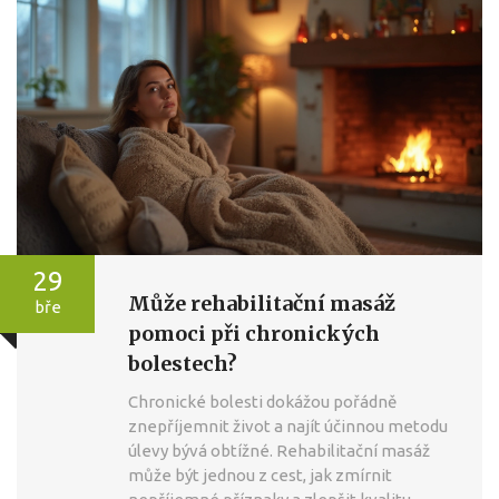
29
Může rehabilitační masáž
bře
pomoci při chronických
bolestech?
Chronické bolesti dokážou pořádně
znepříjemnit život a najít účinnou metodu
úlevy bývá obtížné. Rehabilitační masáž
může být jednou z cest, jak zmírnit