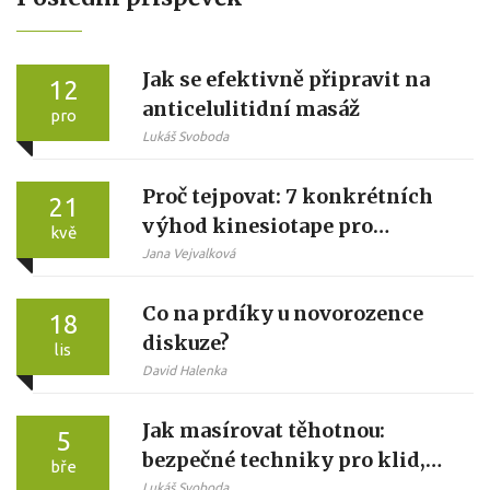
Jak se efektivně připravit na
12
anticelulitidní masáž
pro
Lukáš Svoboda
Proč tejpovat: 7 konkrétních
21
výhod kinesiotape pro
kvě
sportovce i běžné lidi
Jana Vejvalková
Co na prdíky u novorozence
18
diskuze?
lis
David Halenka
Jak masírovat těhotnou:
5
bezpečné techniky pro klid,
bře
odpočinek a přípravu na porod
Lukáš Svoboda