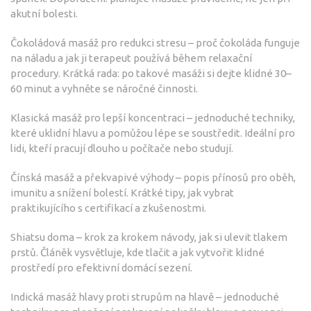
akutní bolesti.
Čokoládová masáž pro redukci stresu – proč čokoláda funguje
na náladu a jak ji terapeut používá během relaxační
procedury. Krátká rada: po takové masáži si dejte klidné 30–
60 minut a vyhněte se náročné činnosti.
Klasická masáž pro lepší koncentraci – jednoduché techniky,
které uklidní hlavu a pomůžou lépe se soustředit. Ideální pro
lidi, kteří pracují dlouho u počítače nebo studují.
Čínská masáž a překvapivé výhody – popis přínosů pro oběh,
imunitu a snížení bolestí. Krátké tipy, jak vybrat
praktikujícího s certifikací a zkušenostmi.
Shiatsu doma – krok za krokem návody, jak si ulevit tlakem
prstů. Článěk vysvětluje, kde tlačit a jak vytvořit klidné
prostředí pro efektivní domácí sezení.
Indická masáž hlavy proti strupům na hlavě – jednoduché