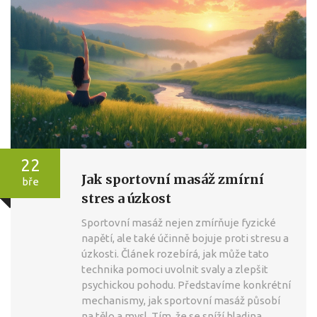
22
Jak sportovní masáž zmírní
bře
stres a úzkost
Sportovní masáž nejen zmírňuje fyzické
napětí, ale také účinně bojuje proti stresu a
úzkosti. Článek rozebírá, jak může tato
technika pomoci uvolnit svaly a zlepšit
psychickou pohodu. Představíme konkrétní
mechanismy, jak sportovní masáž působí
na tělo a mysl. Tím, že se sníží hladina