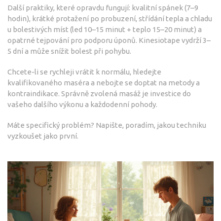
Další praktiky, které opravdu fungují: kvalitní spánek (7–9
hodin), krátké protažení po probuzení, střídání tepla a chladu
u bolestivých míst (led 10–15 minut + teplo 15–20 minut) a
opatrné tejpování pro podporu úponů. Kinesiotape vydrží 3–
5 dní a může snížit bolest při pohybu.
Chcete-li se rychleji vrátit k normálu, hledejte
kvalifikovaného maséra a nebojte se doptat na metody a
kontraindikace. Správně zvolená masáž je investice do
vašeho dalšího výkonu a každodenní pohody.
Máte specifický problém? Napište, poradím, jakou techniku
vyzkoušet jako první.