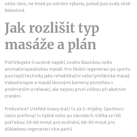
nebo ráno, ne hned po ostrém výkonu, pokud jsou svaly silně
bolestivé.
Jak rozlišit typ
masáže a plán
Potřebujete-li uvolnit napětí, zvolte klasickou nebo
aromaterapeutickou masáž. Pro hlubší regeneraci po sportu
jsou lepší techniky jako rehabilitační nebo lymfatická masáž.
Vakuoterapie a masáž lávovými kameny pomohou s
prokrvením a relaxací, ale nejsou první volbou při akutním
zranění.
Frekvence? U lehké únavy stačí 1x za 2–4 týdny. Sportovci
často preferují 1x týdně nebo po závodech. Délka se řídí
potřebou: 30–60 minut pro uvolnění, 60–90 minut pro
důkladnou regeneraci více partií.