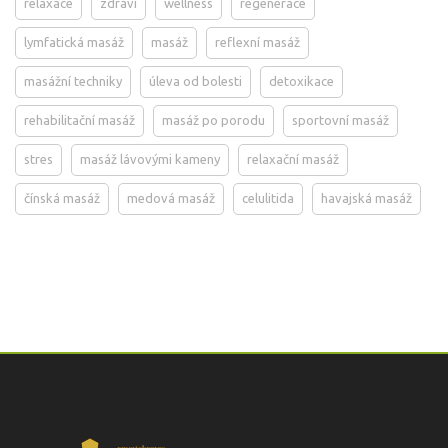
relaxace
zdraví
wellness
regenerace
lymfatická masáž
masáž
reflexní masáž
masážní techniky
úleva od bolesti
detoxikace
rehabilitační masáž
masáž po porodu
sportovní masáž
stres
masáž lávovými kameny
relaxační masáž
čínská masáž
medová masáž
celulitida
havajská masáž