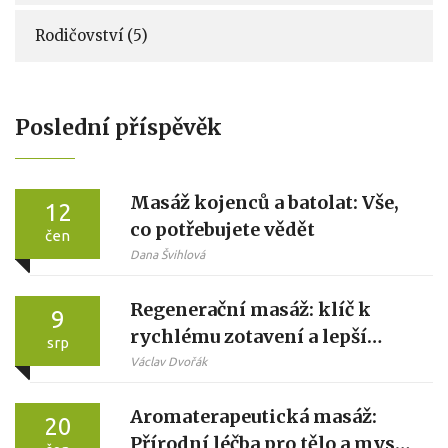
Rodičovství
(5)
Poslední příspěvěk
Masáž kojenců a batolat: Vše,
12
co potřebujete vědět
čen
Dana Švihlová
Regenerační masáž: klíč k
9
rychlému zotavení a lepší
srp
pohodě
Václav Dvořák
Aromaterapeutická masáž:
20
Přírodní léčba pro tělo a mysl