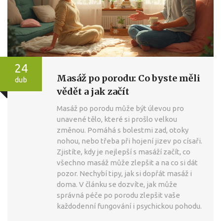
24
Masáž po porodu: Co byste měli
dub
vědět a jak začít
Masáž po porodu může být úlevou pro
unavené tělo, které si prošlo velkou
změnou. Pomáhá s bolestmi zad, otoky
nohou, nebo třeba při hojení jizev po císaři.
Zjistíte, kdy je nejlepší s masáží začít, co
všechno masáž může zlepšit a na co si dát
pozor. Nechybí tipy, jak si dopřát masáž i
doma. V článku se dozvíte, jak může
správná péče po porodu zlepšit vaše
každodenní fungování i psychickou pohodu.