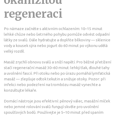
okamžitou
regeneraci
Po námaze začněte s aktivním ochlazením: 10–15 minut
lehké chůze nebo šetrného pohybu pomůže odvést odpadní
látky ze svalů. Dále hydratujte a doplňte bílkoviny — sklenice
vody a kousek sýra nebo jogurt do 60 minut po výkonu udělá
velký rozdíl.
Masáž zrychlí obnovu svalů a sníží napětí. Pro běžné přetížení
stačí regenerační masáž 30–60 minut: lehký tlak, dlouhé tahy
a uvolnění fascií. Při otoku nebo po úrazu pomáhá lymfatická
masáž — zlepšuje odtok tekutin a snižuje otoky. Pozor: při
infekci nebo podezření na trombózu masáž vynechte a
konzultujte lékaře.
Domácí nástroje jsou efektivní: pěnový válec, masážní míček
nebo jemné rolování svalů fungují skvěle pro uvolnění
spoušťových bodů. Používejte je 5–10 minut před spaním