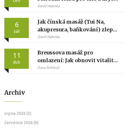
čen
- Kompletní průvodce
David Halenka
Jak čínská masáž (Tui Na,
6
akupresura, baňkování) zlepší
zář
kvalitu života
David Halenka
Breussova masáž pro
11
omlazení: Jak obnovit vitalitu
dub
a energii
Dana Švihlová
Archiv
srpna 2026
(3)
července 2026
(9)