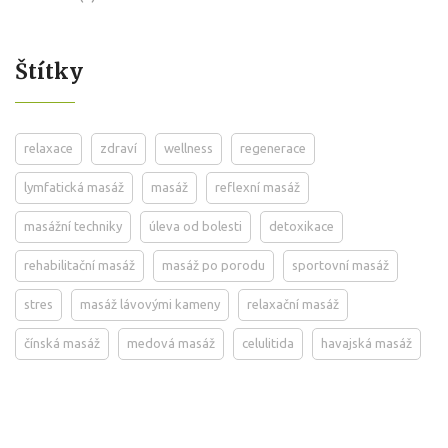
Štítky
relaxace
zdraví
wellness
regenerace
lymfatická masáž
masáž
reflexní masáž
masážní techniky
úleva od bolesti
detoxikace
rehabilitační masáž
masáž po porodu
sportovní masáž
stres
masáž lávovými kameny
relaxační masáž
čínská masáž
medová masáž
celulitida
havajská masáž