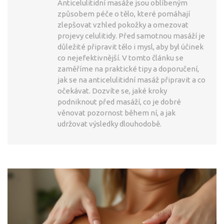
Anticelulitidní masáže jsou oblíbeným
způsobem péče o tělo, které pomáhají
zlepšovat vzhled pokožky a omezovat
projevy celulitidy. Před samotnou masáží je
důležité připravit tělo i mysl, aby byl účinek
co nejefektivnější. V tomto článku se
zaměříme na praktické tipy a doporučení,
jak se na anticelulitidní masáž připravit a co
očekávat. Dozvíte se, jaké kroky
podniknout před masáží, co je dobré
věnovat pozornost během ní, a jak
udržovat výsledky dlouhodobě.