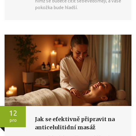
nimž se budete cítit sebevědoměji, a vaše
pokožka bude hladší.
12
Jak se efektivně připravit na
pro
anticelulitidní masáž