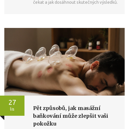
čekat a jak dosáhnout skutečných výsledků.
27
Pět způsobů, jak masážní
lis
baňkování může zlepšit vaši
pokožku