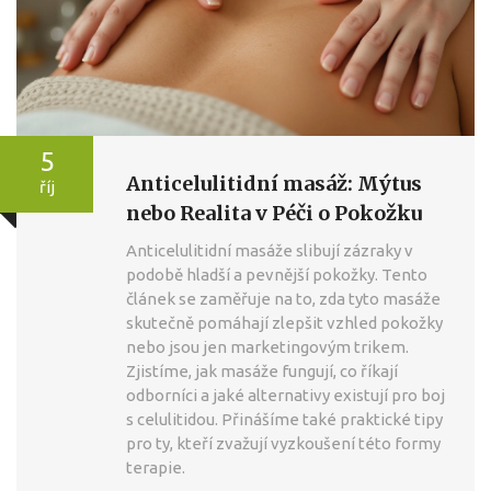
5
Anticelulitidní masáž: Mýtus
říj
nebo Realita v Péči o Pokožku
Anticelulitidní masáže slibují zázraky v
podobě hladší a pevnější pokožky. Tento
článek se zaměřuje na to, zda tyto masáže
skutečně pomáhají zlepšit vzhled pokožky
nebo jsou jen marketingovým trikem.
Zjistíme, jak masáže fungují, co říkají
odborníci a jaké alternativy existují pro boj
s celulitidou. Přinášíme také praktické tipy
pro ty, kteří zvažují vyzkoušení této formy
terapie.