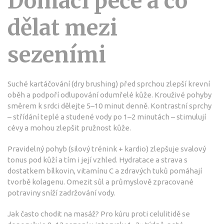
Domácí péče a co
dělat mezi
sezeními
Suché kartáčování (dry brushing) před sprchou zlepší krevní
oběh a podpoří odlupování odumřelé kůže. Krouživé pohyby
směrem k srdci dělejte 5–10 minut denně. Kontrastní sprchy
– střídání teplé a studené vody po 1–2 minutách – stimulují
cévy a mohou zlepšit pružnost kůže.
Pravidelný pohyb (silový trénink + kardio) zlepšuje svalový
tonus pod kůží a tím i její vzhled. Hydratace a strava s
dostatkem bílkovin, vitamínu C a zdravých tuků pomáhají
tvorbě kolagenu. Omezit sůl a průmyslově zpracované
potraviny sníží zadržování vody.
Jak často chodit na masáž? Pro kúru proti celulitidě se