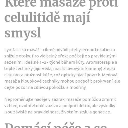
Které masáže proti
celulitidě mají
smysl
Lymfatická masáž - cíleně odvádí přebytečnou tekutinu a
snižuje otoky. Pro viditelný efekt počítejte s pravidelnými
sezeními, ideálně 1–2× týdně během kúry. Aromaterapie a
teplé techniky (ájurvéda, masáž lávovými kameny) zlepší
cirkulaci a pružnost kůže, což opticky hladí povrch. Medová
masáž a hloubkové techniky mohou podpořit prokrvení, ale
dejte pozor na citlivou pokožku a modřiny.
Neproměňujte naděje v zázrak: masáže pomůžou zmírnit
vzhled, uvolní ztuhlé vazivo a podpoří detox, ale výsledky
jsou závislé na pravidelnosti, životním stylu a genetice.