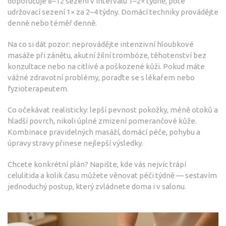
doporučuje 8–12 sezení v intervalu 1–2× týdně, poté
udržovací sezení 1× za 2–4 týdny. Domácí techniky provádějte
denně nebo téměř denně.
Na co si dát pozor: neprovádějte intenzivní hloubkové
masáže při zánětu, akutní žilní trombóze, těhotenství bez
konzultace nebo na citlivé a poškozené kůži. Pokud máte
vážné zdravotní problémy, poraďte se s lékařem nebo
fyzioterapeutem.
Co očekávat realisticky: lepší pevnost pokožky, méně otoků a
hladší povrch, nikoli úplné zmizení pomerančové kůže.
Kombinace pravidelných masáží, domácí péče, pohybu a
úpravy stravy přinese nejlepší výsledky.
Chcete konkrétní plán? Napište, kde vás nejvíc trápí
celulitida a kolik času můžete věnovat péči týdně — sestavím
jednoduchý postup, který zvládnete doma i v salonu.