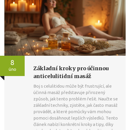
8
Základní kroky pro účinnou
úno
anticelulitidní masáž
Boj s celulitidou může být frustrující, ale
účinná masáž představuje přirozený
způsob, jak tento problém řešit. Naučte se
základní techniky, zjistěte, jak často masáž
provádět, a které pomůcky vám mohou
pomoci dosáhnout lepších výsledků. Tento
článek nabízí konkrétní kroky a tipy, díky