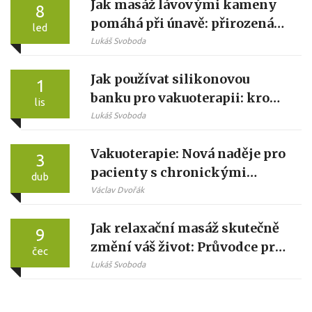
Jak masáž lávovými kameny
8
pomáhá při únavě: přirozená
led
cesta k odpočinku
Lukáš Svoboda
Jak používat silikonovou
1
banku pro vakuoterapii: krok
lis
za krokem
Lukáš Svoboda
Vakuoterapie: Nová naděje pro
3
pacienty s chronickými
dub
bolestmi
Václav Dvořák
Jak relaxační masáž skutečně
9
změní váš život: Průvodce pro
čec
hluboký odpočinek
Lukáš Svoboda