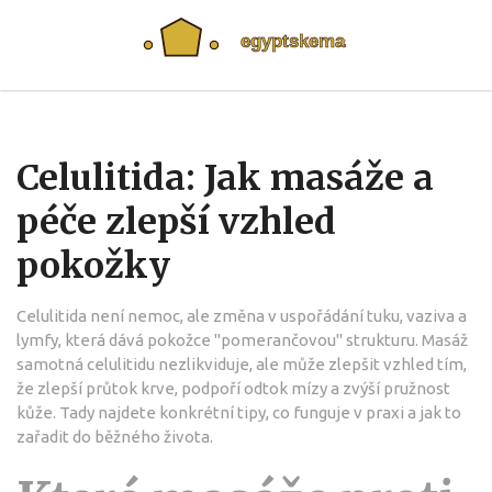
Celulitida: Jak masáže a
péče zlepší vzhled
pokožky
Celulitida není nemoc, ale změna v uspořádání tuku, vaziva a
lymfy, která dává pokožce "pomerančovou" strukturu. Masáž
samotná celulitidu nezlikviduje, ale může zlepšit vzhled tím,
že zlepší průtok krve, podpoří odtok mízy a zvýší pružnost
kůže. Tady najdete konkrétní tipy, co funguje v praxi a jak to
zařadit do běžného života.