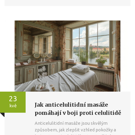
23
Jak anticelulitidní masáže
kvě
pomáhají v boji proti celulitidě
Anticelulitidní masáže jsou skvělým
způsobem, jak zlepšit vzhled pokožky a