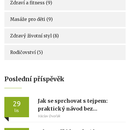
Zdraví a fitness
(9)
Masáže pro děti
(9)
Zdravý životní styl
(8)
Rodičovství
(5)
Poslední příspěvěk
Jak se sprchovat s tejpem:
29
praktický návod bez
lis
poškození lepidla
Václav Dvořák