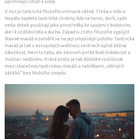
upřímnější vztah k sobě.
V Asii je tantrická filozofie vnímaná vážně. Třeba v Indii a
Nepálu najdete tantrické chrámy, kde se tanec, dech, zpěv
nebo dotek používají jako prostředky ke spojení s božstvím,
ale i k očištění těla a ducha. Západ si z této filozofie vypůjčil
hlavně masáž a zaměřil se na její smyslnější polohu. Tantrická
masáž je tak v evropských wellness centrech úplně běžná
záležitost. Není to tabu, ale zároveň pořád budí zvědavost a
možná i nedůvěru. Právě proto je tak důležité rozlišovat
mezi skutečnou tantrickou masáží a nabídkami „něžných
zážitků“ bez hlubšího smyslu.