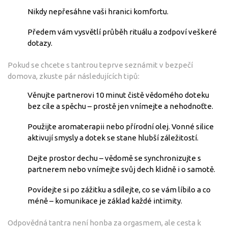
Nikdy nepřesáhne vaši hranici komfortu.
Předem vám vysvětlí průběh rituálu a zodpoví veškeré
dotazy.
Pokud se chcete s tantrou teprve seznámit v bezpečí
domova, zkuste pár následujících tipů:
Věnujte partnerovi 10 minut čistě vědomého doteku
bez cíle a spěchu – prostě jen vnímejte a nehodnoťte.
Použijte aromaterapii nebo přírodní olej. Vonné silice
aktivují smysly a dotek se stane hlubší záležitostí.
Dejte prostor dechu – vědomě se synchronizujte s
partnerem nebo vnímejte svůj dech klidně i o samotě.
Povídejte si po zážitku a sdílejte, co se vám líbilo a co
méně – komunikace je základ každé intimity.
Odpovědná tantra není honba za orgasmem, ale cesta k