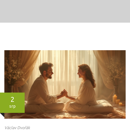
2
srp
Václav Dvořák