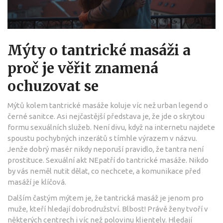
Mýty o tantrické masáži a
proč je věřit znamená
ochuzovat se
Mýtů kolem tantrické masáže koluje víc než urban legend o
černé sanitce. Asi nejčastější představa je, že jde o skrytou
formu sexuálních služeb. Není divu, když na internetu najdete
spoustu pochybných inzerátů s tímhle výrazem v názvu.
Jenže dobrý masér nikdy neporuší pravidlo, že tantra není
prostituce. Sexuální akt NEpatří do tantrické masáže. Nikdo
by vás neměl nutit dělat, co nechcete, a komunikace před
masáží je klíčová.
Dalším častým mýtem je, že tantrická masáž je jenom pro
muže, kteří hledají dobrodružství. Blbost! Právě ženy tvoří v
některých centrech i víc než polovinu klientely. Hledají