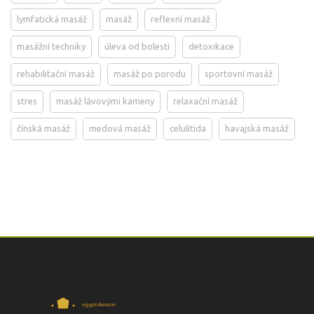
lymfatická masáž
masáž
reflexní masáž
masážní techniky
úleva od bolesti
detoxikace
rehabilitační masáž
masáž po porodu
sportovní masáž
stres
masáž lávovými kameny
relaxační masáž
čínská masáž
medová masáž
celulitida
havajská masáž