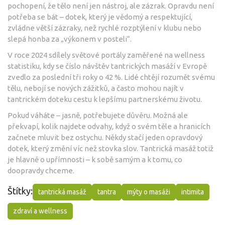
pochopení, že tělo není jen nástroj, ale zázrak. Opravdu není
potřeba se bát – dotek, který je vědomý a respektující,
zvládne větší zázraky, než rychlé rozptýlení v klubu nebo
slepá honba za „výkonem v posteli“.
V roce 2024 sdílely světové portály zaměřené na wellness
statistiku, kdy se číslo návštěv tantrických masáží v Evropě
zvedlo za poslední tři roky o 42 %. Lidé chtějí rozumět svému
tělu, nebojí se nových zážitků, a často mohou najít v
tantrickém doteku cestu k lepšímu partnerskému životu.
Pokud váháte – jasně, potřebujete důvěru. Možná ale
překvapí, kolik najdete odvahy, když o svém těle a hranicích
začnete mluvit bez ostychu. Někdy stačí jeden opravdový
dotek, který změní víc než stovka slov. Tantrická masáž totiž
je hlavně o upřímnosti – k sobě samým a k tomu, co
doopravdy chceme.
Štítky:
tantrická masáž
tantra
mýty o masáži
intimita
zdraví a wellness