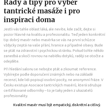
Rady a tipy pro výběr
tantrické masáže i pro
inspiraci doma
Jestli vás tahle oblast láká, ale nevíte, kde začít, dejte si
pozor hlavně na kvalitu a profesionalitu. Teď jeden konkrétní
tip: dobrý masér nebo masérka se vás na první schůzce
vždycky zeptá na vaše přání, hranice a případné obavy. Bude
se ptát na zdravotní i psychickou stránku. Pokud tohle někdo
zanedbá a skočí rovnou na nabídku dotyků, raději se otočte a
odejděte.
Při hledání salonu se nebojte ptát a zkoumat reference.
Vybírejte podle doporučení známých nebo na základě
recenzí, kde lidi popisují osobní pocity, ne anonymní fráze. V
Česku existuje Asociace tantrických masérů, která sdružuje
certifikované odborníky – to je taky jeden z ukazatelů
profesionality.
Kvalitní masér musí být empatický, diskrétní a citlivý.