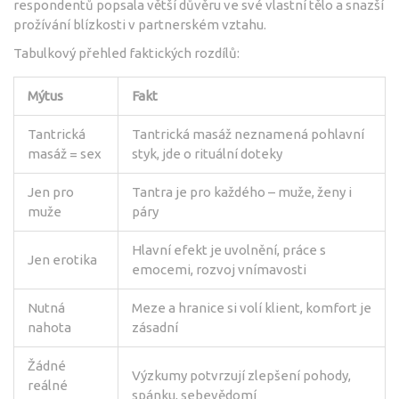
respondentů popsala větší důvěru ve své vlastní tělo a snazší
prožívání blízkosti v partnerském vztahu.
Tabulkový přehled faktických rozdílů:
Mýtus
Fakt
Tantrická
Tantrická masáž neznamená pohlavní
masáž = sex
styk, jde o rituální doteky
Jen pro
Tantra je pro každého – muže, ženy i
muže
páry
Hlavní efekt je uvolnění, práce s
Jen erotika
emocemi, rozvoj vnímavosti
Nutná
Meze a hranice si volí klient, komfort je
nahota
zásadní
Žádné
Výzkumy potvrzují zlepšení pohody,
reálné
spánku, sebevědomí