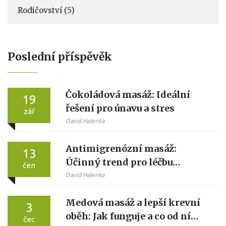
Rodičovství
(5)
Poslední příspěvěk
Čokoládová masáž: Ideální
19
řešení pro únavu a stres
zář
David Halenka
Antimigrenózní masáž:
13
Účinný trend pro léčbu
čen
migrény
David Halenka
Medová masáž a lepší krevní
3
oběh: Jak funguje a co od ní
čec