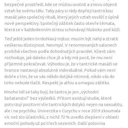
bezpečné prostředí, kde se můžou uvolnit a znovu objevit
vztah ke svému tělu. Taky páry si rády dopřejí tantrickou
masáž jako společný rituál, který jejich vztah osvěží z úplně
nové perspektivy. Společný zážitek často otevře témata,
která se v každodenním stresu schovávají hluboko pod kůží.
Teď ještě jeden tvrdohlavý mýtus: musím být nahý a ztratit
veškerou důstojnost. Nesmysl. V renomovaných salonech
probíhá všechno podle dohodnutých pravidel. Klient sám
rozhoduje, jak daleko chce jít a kdy má pocit, že mu není
příjemné pokračovat. Výhodou je, že v tantrické masáži se
hranice nastavují absolutně individuálně. Pokud vám není
dobře s tím, že se vás někdo dotýká intimně, nikdo vás do
toho nebude tlačit. Respekt je alfou a omegou zážitku.
Mnoho lidí se taky bojí, že tantra je jen „východní
šarlatanství“ bez výsledků. Přitom existují studie, které
potvrzují pozitivní vliv tantrických dotyků nejen na sexualitu,
ale i na psychiku. Univerzita v Curychu v roce 2019 zkoumala
víc než sto účastníků, z nichž 72 % uvedlo zlepšení v oblasti
emoční pohody už po třech sezeních. Další polovina