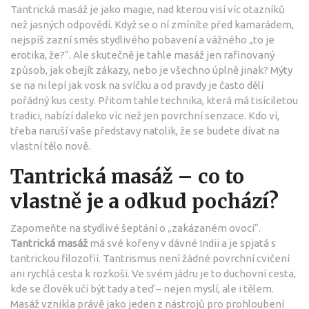
Tantrická masáž je jako magie, nad kterou visí víc otazníků
než jasných odpovědí. Když se o ní zmíníte před kamarádem,
nejspíš zazní směs stydlivého pobavení a vážného „to je
erotika, že?“. Ale skutečně je tahle masáž jen rafinovaný
způsob, jak obejít zákazy, nebo je všechno úplně jinak? Mýty
se na ni lepí jak vosk na svíčku a od pravdy je často dělí
pořádný kus cesty. Přitom tahle technika, která má tisíciletou
tradici, nabízí daleko víc než jen povrchní senzace. Kdo ví,
třeba naruší vaše představy natolik, že se budete dívat na
vlastní tělo nově.
Tantrická masáž – co to
vlastně je a odkud pochází?
Zapomeňte na stydlivé šeptání o „zakázaném ovoci“.
Tantrická masáž
má své kořeny v dávné Indii a je spjatá s
tantrickou filozofií. Tantrismus není žádné povrchní cvičení
ani rychlá cesta k rozkoši. Ve svém jádru je to duchovní cesta,
kde se člověk učí být tady a teď – nejen myslí, ale i tělem.
Masáž vznikla právě jako jeden z nástrojů pro prohloubení