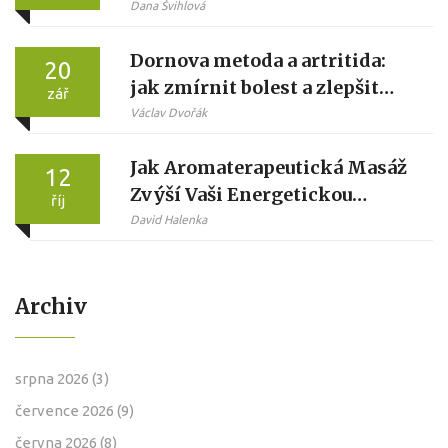
čekat
Dana Švihlová
Dornova metoda a artritida:
20
jak zmírnit bolest a zlepšit
zář
hybnost
Václav Dvořák
Jak Aromaterapeutická Masáž
12
Zvýší Vaši Energetickou
říj
Hladinu
David Halenka
Archiv
srpna 2026
(3)
července 2026
(9)
června 2026
(8)