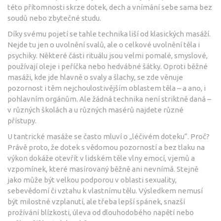
této přítomnosti skrze dotek, dech a vnímání sebe sama bez
soudů nebo zbytečné studu.
Díky svému pojetí se tahle technika liší od klasických masáží.
Nejde tu jen o uvolnění svalů, ale o celkové uvolnění těla i
psychiky. Některé části rituálu jsou velmi pomalé, smyslové,
používají oleje i peříčka nebo hedvábné šátky. Oproti běžné
masáži, kde jde hlavně o svaly a šlachy, se zde věnuje
pozornost i těm nejchoulostivějším oblastem těla – a ano, i
pohlavním orgánům. Ale žádná technika není striktně daná –
v různých školách a u různých masérů najdete různé
přístupy.
U tantrické masáže se často mluví o „léčivém doteku“. Proč?
Právě proto, že dotek s vědomou pozorností a bez tlaku na
výkon dokáže otevřít v lidském těle vlny emocí, vjemů a
vzpomínek, které masírovaný běžně ani nevnímá. Stejně
jako může být velkou podporou v oblasti sexuality,
sebevědomí či vztahu k vlastnímu tělu. Výsledkem nemusí
být milostné vzplanutí, ale třeba lepší spánek, snazší
prožívání blízkosti, úleva od dlouhodobého napětí nebo