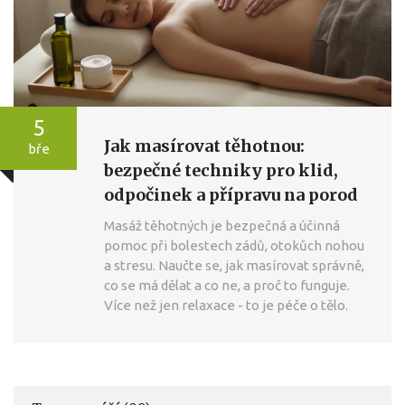
5
Jak masírovat těhotnou:
bře
bezpečné techniky pro klid,
odpočinek a přípravu na porod
Masáž těhotných je bezpečná a účinná
pomoc při bolestech zádů, otokůch nohou
a stresu. Naučte se, jak masírovat správně,
co se má dělat a co ne, a proč to funguje.
Více než jen relaxace - to je péče o tělo.