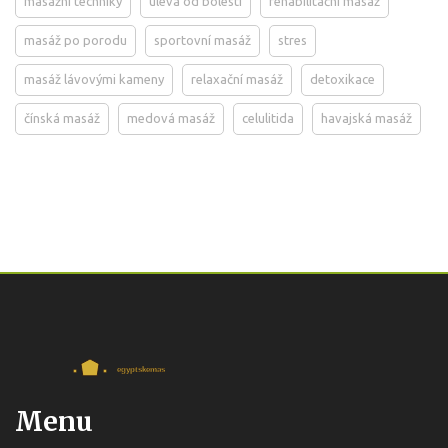
masážní techniky
úleva od bolesti
rehabilitační masáž
masáž po porodu
sportovní masáž
stres
masáž lávovými kameny
relaxační masáž
detoxikace
čínská masáž
medová masáž
celulitida
havajská masáž
Menu