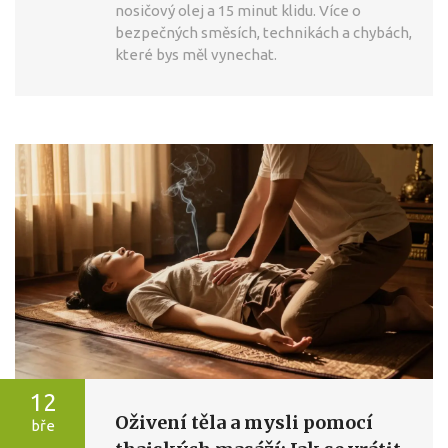
nosičový olej a 15 minut klidu. Více o
bezpečných směsích, technikách a chybách,
které bys měl vynechat.
12
Oživení těla a mysli pomocí
bře