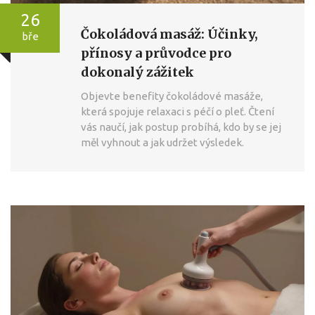
26
Čokoládová masáž: Účinky,
bře
přínosy a průvodce pro
dokonalý zážitek
Objevte benefity čokoládové masáže,
která spojuje relaxaci s péčí o pleť. Čtení
vás naučí, jak postup probíhá, kdo by se jej
měl vyhnout a jak udržet výsledek.