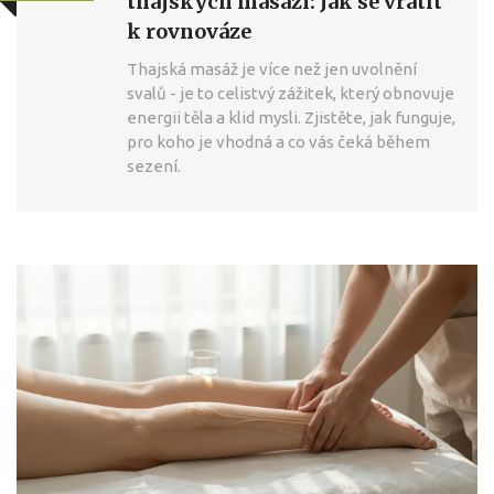
thajských masáží: Jak se vrátit
k rovnováze
Thajská masáž je více než jen uvolnění
svalů - je to celistvý zážitek, který obnovuje
energii těla a klid mysli. Zjistěte, jak funguje,
pro koho je vhodná a co vás čeká během
sezení.