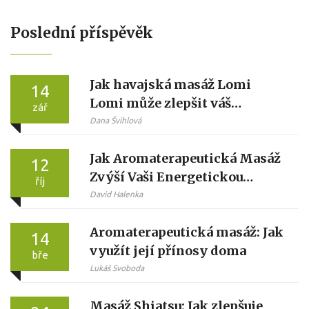
Poslední příspěvěk
Jak havajská masáž Lomi
14
Lomi může zlepšit váš
zář
každodenní život
Dana Švihlová
Jak Aromaterapeutická Masáž
12
Zvýší Vaši Energetickou
říj
Hladinu
David Halenka
Aromaterapeutická masáž: Jak
14
využít její přínosy doma
bře
Lukáš Svoboda
Masáž Shiatsu: Jak zlepšuje