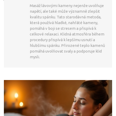
Masáž lávovými kameny nejenže uvolňuje
napětí, ale také může významně zlepšit
kvalitu spánku. Tato starodávná metoda,
která používá hladké, nahřáté kameny,
pomáhá v boji se stresem a přispívá k
celkové relaxaci. Klidná atmosféra během
procedury přispívá k lepšímu usnutí a
hlubšímu spánku. Přirozené teplo kamenů
pomáhá uvolňovat svaly a podporuje klid
mysli.