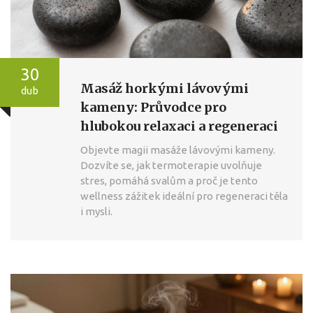
30
Masáž horkými lávovými
dub
kameny: Průvodce pro
hlubokou relaxaci a regeneraci
Objevte magii masáže lávovými kameny.
Dozvíte se, jak termoterapie uvolňuje
stres, pomáhá svalům a proč je tento
wellness zážitek ideální pro regeneraci těla
i mysli.