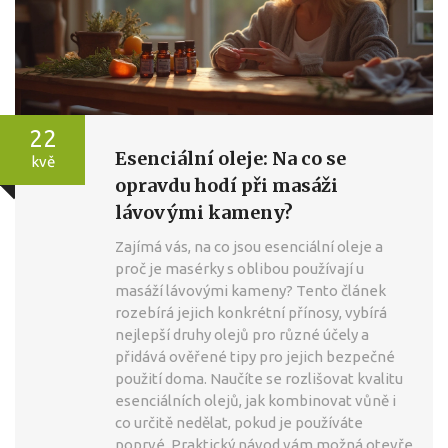
22
Esenciální oleje: Na co se
kvě
opravdu hodí při masáži
lávovými kameny?
Zajímá vás, na co jsou esenciální oleje a
proč je masérky s oblibou používají u
masáží lávovými kameny? Tento článek
rozebírá jejich konkrétní přínosy, vybírá
nejlepší druhy olejů pro různé účely a
přidává ověřené tipy pro jejich bezpečné
použití doma. Naučíte se rozlišovat kvalitu
esenciálních olejů, jak kombinovat vůně i
co určitě nedělat, pokud je používáte
poprvé. Praktický návod vám možná otevře