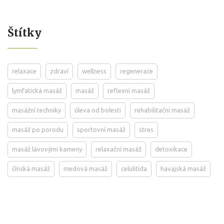
Štítky
relaxace
zdraví
wellness
regenerace
lymfatická masáž
masáž
reflexní masáž
masážní techniky
úleva od bolesti
rehabilitační masáž
masáž po porodu
sportovní masáž
stres
masáž lávovými kameny
relaxační masáž
detoxikace
čínská masáž
medová masáž
celulitida
havajská masáž