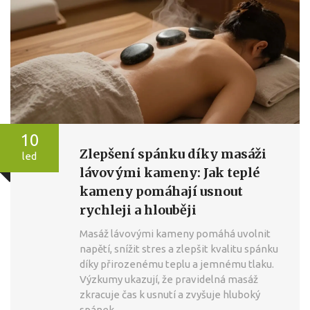
10
Zlepšení spánku díky masáži
led
lávovými kameny: Jak teplé
kameny pomáhají usnout
rychleji a hlouběji
Masáž lávovými kameny pomáhá uvolnit
napětí, snížit stres a zlepšit kvalitu spánku
díky přirozenému teplu a jemnému tlaku.
Výzkumy ukazují, že pravidelná masáž
zkracuje čas k usnutí a zvyšuje hluboký
spánek.