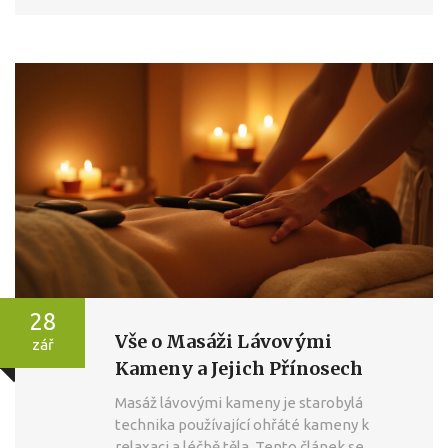
28
Vše o Masáži Lávovými
zář
Kameny a Jejich Přínosech
Masáž lávovými kameny je starobylá
technika používající ohřáté kameny k
relaxaci a léčbě těla. Tento článek se