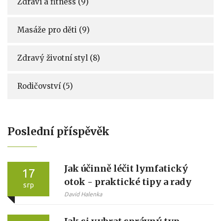
Zdraví a fitness
(9)
Masáže pro děti
(9)
Zdravý životní styl
(8)
Rodičovství
(5)
Poslední příspěvěk
Jak účinně léčit lymfatický
17
otok - praktické tipy a rady
srp
David Halenka