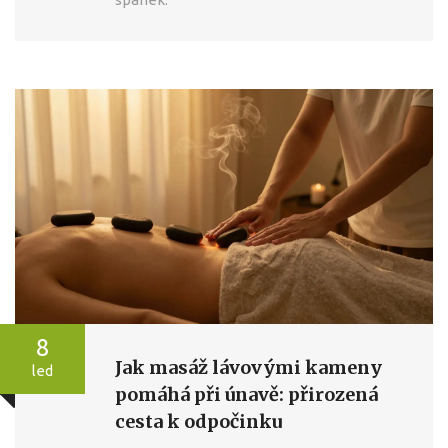
8
Jak masáž lávovými kameny
led
pomáhá při únavě: přirozená
cesta k odpočinku