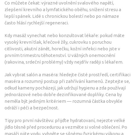
Co můžete čekat: výrazné uvolnění svalového napětí,
zlepšení krevního a lymfatického oběhu, snížení stresu a
lepší spánek. Lidé s chronickou bolestí nebo po námaze
často hlásí rychlejší regeneraci.
Kdy masáž vynechat nebo konzultovat lékaře: pokud máte
vysoký krevní tlak, křečové žíly, cukrovku s poruchou
citlivosti, akutní zánět, horečku, kožní infekci nebo jste v
prvním trimestru těhotenství. U vážných onemocnění
(rakovina, srdeční problémy) vždy nejdřív raději s lékařem.
Jak vybrat salón a maséra: hledejte čisté prostředí, certifikaci
maséra a rozumný postup při zahřívání kamenů. Zeptejte se,
odkud kameny pocházejí, jak udržují hygienu a zda používají
jednorázové nebo dobře dezinfikované doplňky. Cena by
neměla být jediným kritériem — rozumná částka obvykle
odráží i péči a bezpečnost.
Tipy pro první návštěvu: přijďte hydratovaní, nejezte velké
jídlo těsně před procedurou a vezměte si volné oblečení. Po
masáži pijte vodu, vyhněte se silnému fyzickému výkonu a