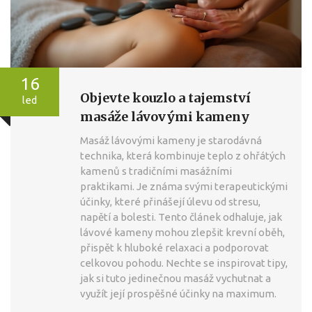
16
Objevte kouzlo a tajemství
led
masáže lávovými kameny
Masáž lávovými kameny je starodávná
technika, která kombinuje teplo z ohřátých
kamenů s tradičními masážními
praktikami. Je známa svými terapeutickými
účinky, které přinášejí úlevu od stresu,
napětí a bolesti. Tento článek odhaluje, jak
lávové kameny mohou zlepšit krevní oběh,
přispět k hluboké relaxaci a podporovat
celkovou pohodu. Nechte se inspirovat tipy,
jak si tuto jedinečnou masáž vychutnat a
využít její prospěšné účinky na maximum.