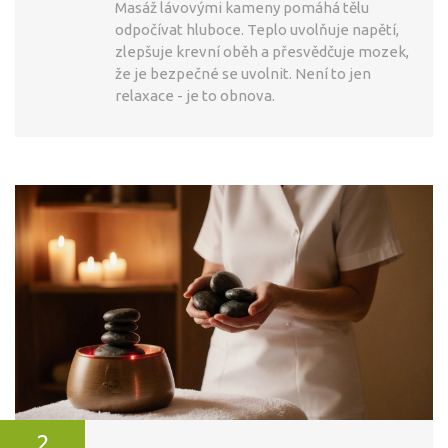
Masáž lávovými kameny pomáhá tělu
odpočívat hluboce. Teplo uvolňuje napětí,
zlepšuje krevní oběh a přesvědčuje mozek,
že je bezpečné se uvolnit. Není to jen
relaxace - je to obnova.
2