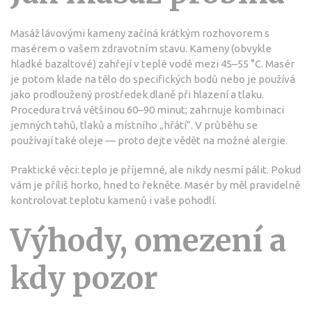
Masáž lávovými kameny začíná krátkým rozhovorem s
masérem o vašem zdravotním stavu. Kameny (obvykle
hladké bazaltové) zahřejí v teplé vodě mezi 45–55 °C. Masér
je potom klade na tělo do specifických bodů nebo je používá
jako prodloužený prostředek dlaně při hlazení a tlaku.
Procedura trvá většinou 60–90 minut; zahrnuje kombinaci
jemných tahů, tlaků a místního „hřátí“. V průběhu se
používají také oleje — proto dejte vědět na možné alergie.
Praktické věci: teplo je příjemné, ale nikdy nesmí pálit. Pokud
vám je příliš horko, hned to řekněte. Masér by měl pravidelně
kontrolovat teplotu kamenů i vaše pohodlí.
Výhody, omezení a
kdy pozor