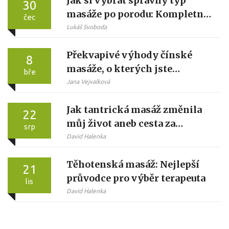
Jak si vybrat správný typ
30
masáže po porodu: Kompletní
čec
průvodce pro maminky
Lukáš Svoboda
Překvapivé výhody čínské
8
masáže, o kterých jste
bře
nevěděli
Jana Vejvalková
Jak tantrická masáž změnila
22
můj život aneb cesta za
srp
objevováním sebe sama
David Halenka
Těhotenská masáž: Nejlepší
21
průvodce pro výběr terapeuta
lis
David Halenka