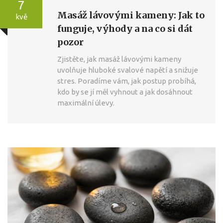
7
Masáž lávovými kameny: Jak to
kvě
funguje, výhody a na co si dát
pozor
Zjistěte, jak masáž lávovými kameny
uvolňuje hluboké svalové napětí a snižuje
stres. Poradíme vám, jak postup probíhá,
kdo by se jí měl vyhnout a jak dosáhnout
maximální úlevy.