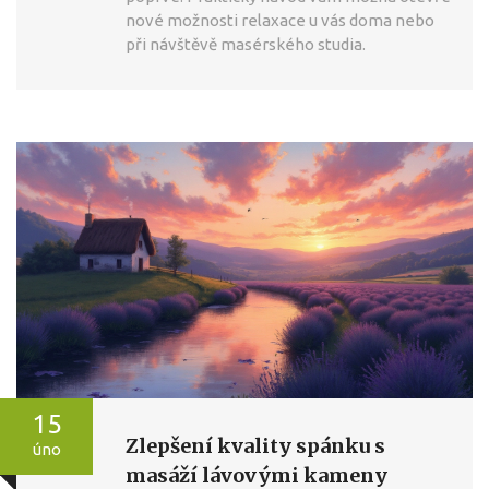
nové možnosti relaxace u vás doma nebo
při návštěvě masérského studia.
15
Zlepšení kvality spánku s
úno
masáží lávovými kameny