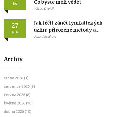
Co byste měli vědět
lis
Václav Dvořák
Jak léčit zánět lymfatických
27
uzlin: přirozené metody a
pro
lymfatická masáž
Jana Vejvalková
Archiv
srpna 2026
(3)
července 2026
(9)
června 2026
(8)
května 2026
(10)
dubna 2026
(10)