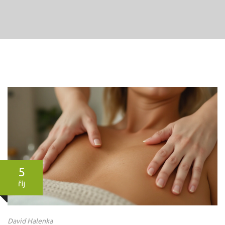
5
říj
David Halenka