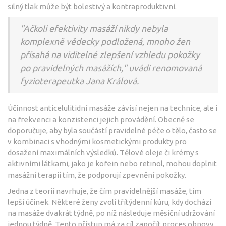
silný tlak může být bolestivý a kontraproduktivní.
"Ačkoli efektivity masáží nikdy nebyla
komplexně vědecky podložená, mnoho žen
přísahá na viditelné zlepšení vzhledu pokožky
po pravidelných masážích," uvádí renomovaná
fyzioterapeutka Jana Králová.
Účinnost anticelulitidní masáže závisí nejen na technice, ale i
na frekvenci a konzistenci jejich provádění. Obecně se
doporučuje, aby byla součástí pravidelné péče o tělo, často se
v kombinaci s vhodnými kosmetickými produkty pro
dosažení maximálních výsledků. Tělové oleje či krémy s
aktivními látkami, jako je kofein nebo retinol, mohou doplnit
masážní terapii tím, že podporují zpevnění pokožky.
Jedna z teorií navrhuje, že čím pravidelnější masáže, tím
lepší účinek. Některé ženy zvolí třítýdenní kúru, kdy dochází
na masáže dvakrát týdně, po níž následuje měsíční udržování
jednou týdně. Tento přístup má za cíl započít proces obnovy,