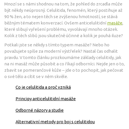
Mnozí se s námi shodnou na tom, že pohled do zrcadla může
být někdy neúprosný. Celulitida, fenomén, který postihuje až
90 % žen, a to nejen těch se zvýšenou hmotností, se stává
běžným tématem konverzací. Ovšem anticelulitidní
masáže
,
které slibují vyřešení problému, vyvolávají mnoho otázek.
Kolik z těch slibů jsou skutečně účinné a kolik je pouhá iluze?
Potkali jste se někdy s tímto typem masáže? Nebo ho
považujete spíše za moderní výstřelek? Nastal čas odhalit
pravdu. V tomto článku prozkoumáme základy celulitidy, jak
na ni masáž může působit a co říkají odborníci. Nejde jen o to,
zbavit se pomerančové kůže – jde o to pochopit, jak pečovat
o své tělo a cítit se v něm skvěle.
Co je celulitida a proč vzniká
Principy anticelulitidní masáže
Odborné názory a studie
Alternativní metody pro boj s celulitidou