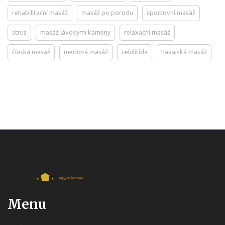
rehabilitační masáž
masáž po porodu
sportovní masáž
stres
masáž lávovými kameny
relaxační masáž
čínská masáž
medová masáž
celulitida
havajská masáž
Menu