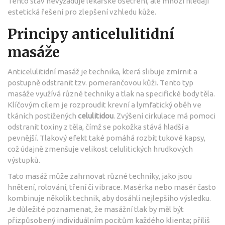
Tento stav nevyžaduje lékařské ošetření, ale mnozí hledají
estetická řešení pro zlepšení vzhledu kůže.
Principy anticelulitidní
masáže
Anticelulitidní masáž je technika, která slibuje zmírnit a
postupně odstranit tzv. pomerančovou kůži. Tento typ
masáže využívá různé techniky a tlak na specifické body těla.
Klíčovým cílem je rozproudit krevní a lymfatický oběh ve
tkáních postižených
celulitidou
. Zvýšení cirkulace má pomoci
odstranit toxiny z těla, čímž se pokožka stává hladší a
pevnější. Tlakový efekt také pomáhá rozbít tukové kapsy,
což údajně zmenšuje velikost celulitických hrudkových
výstupků.
Tato masáž může zahrnovat různé techniky, jako jsou
hnětení, rolování, tření či vibrace. Masérka nebo masér často
kombinuje několik technik, aby dosáhli nejlepšího výsledku.
Je důležité poznamenat, že masážní tlak by měl být
přizpůsobený individuálním pocitům každého klienta; příliš