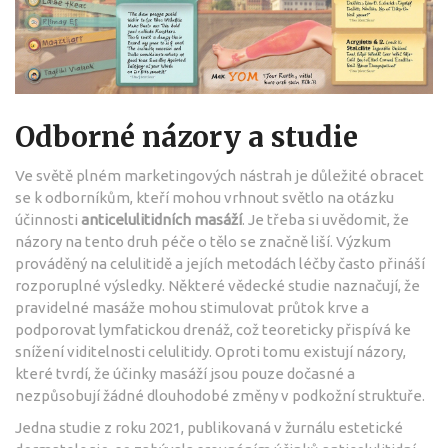
Odborné názory a studie
Ve světě plném marketingových nástrah je důležité obracet
se k odborníkům, kteří mohou vrhnout světlo na otázku
účinnosti
anticelulitidních masáží
. Je třeba si uvědomit, že
názory na tento druh péče o tělo se značně liší. Výzkum
prováděný na celulitidě a jejích metodách léčby často přináší
rozporuplné výsledky. Některé vědecké studie naznačují, že
pravidelné masáže mohou stimulovat průtok krve a
podporovat lymfatickou drenáž, což teoreticky přispívá ke
snížení viditelnosti celulitidy. Oproti tomu existují názory,
které tvrdí, že účinky masáží jsou pouze dočasné a
nezpůsobují žádné dlouhodobé změny v podkožní struktuře.
Jedna studie z roku 2021, publikovaná v žurnálu estetické