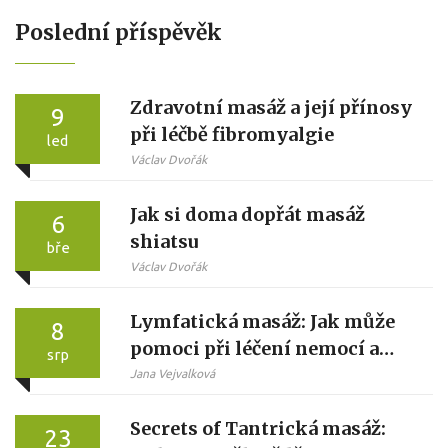
Poslední příspěvěk
Zdravotní masáž a její přínosy
9
při léčbě fibromyalgie
led
Václav Dvořák
Jak si doma dopřát masáž
6
shiatsu
bře
Václav Dvořák
Lymfatická masáž: Jak může
8
pomoci při léčení nemocí a
srp
zdravotních problémů
Jana Vejvalková
Secrets of Tantrická masáž:
23