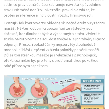
zatímco pravidelná údržba zabraňuje návratu k původnímu
stavu. Nicméně není to univerzální pravidlo a zdá se, že
osobní preference a individuální rozdíly hrají svou roli.
Existují však kontroverze ohledně skutečné efektivity těchto
masáží. Někteří odborníci upozorňují, že výsledky jsou
dočasné, bez dlouhodobých a významných změn. Vědecké
studie na toto téma nejsou dostatečné a jejich závěry si často
odporují. Přesto, i pokud účinky nejsou vždy dlouhodobé,
mnoho lidí hlásí zlepšení vzhledu pokožky po sérii masáží.
Důležitou stránkou masáže je i relaxační a psychologický
efekt, což může být pro ženy s problematickou pokožkou
také přínosným aspektem.