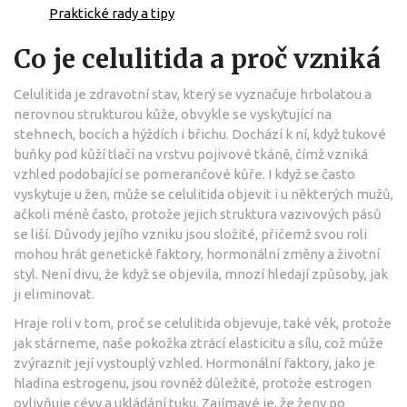
Praktické rady a tipy
Co je celulitida a proč vzniká
Celulitida je zdravotní stav, který se vyznačuje hrbolatou a
nerovnou strukturou kůže, obvykle se vyskytující na
stehnech, bocích a hýždích i břichu. Dochází k ní, když tukové
buňky pod kůží tlačí na vrstvu pojivové tkáně, čímž vzniká
vzhled podobající se pomerančové kůře. I když se často
vyskytuje u žen, může se celulitida objevit i u některých mužů,
ačkoli méně často, protože jejich struktura vazivových pásů
se liší. Důvody jejího vzniku jsou složité, přičemž svou roli
mohou hrát genetické faktory, hormonální změny a životní
styl. Není divu, že když se objevila, mnozí hledají způsoby, jak
ji eliminovat.
Hraje roli v tom, proč se celulitida objevuje, také věk, protože
jak stárneme, naše pokožka ztrácí elasticitu a sílu, což může
zvýraznit její vystouplý vzhled. Hormonální faktory, jako je
hladina estrogenu, jsou rovněž důležité, protože estrogen
ovlivňuje cévy a ukládání tuku. Zajímavé je, že ženy po