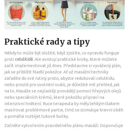
Praktické rady a tipy
Někdy to může být složité, když zjistíte, co opravdu funguje
proti
celulitidě
. Ale existují praktické kroky, které můžete
začít implementovat již dnes. Představme si vyvážený plán,
jak se přiblížit hladší pokožce. Ať už masážní techniky
zařadíte do své rutiny proto, abyste redukovali celulitidu,
nebo prostě pro uvolnění svalů, je důležité mít přehled, jak
na to. Masáže se nejčastěji provádějí pomocí hřejivých olejů
nebo speciálních krémů, které pokožku připraví na
intenzivní hnětení. Ruce terapeuta by měly lehkým tlakem
masírovat problémové partie, čímž se stimuluje krevní oběh
a pomáhá rozbíjet tukové buňky.
Začněte vytvořením pravidelného plánu masáží. Doporučuje