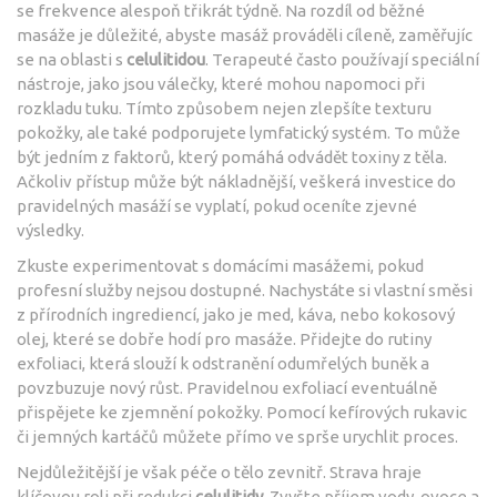
se frekvence alespoň třikrát týdně. Na rozdíl od běžné
masáže je důležité, abyste masáž prováděli cíleně, zaměřujíc
se na oblasti s
celulitidou
. Terapeuté často používají speciální
nástroje, jako jsou válečky, které mohou napomoci při
rozkladu tuku. Tímto způsobem nejen zlepšíte texturu
pokožky, ale také podporujete lymfatický systém. To může
být jedním z faktorů, který pomáhá odvádět toxiny z těla.
Ačkoliv přístup může být nákladnější, veškerá investice do
pravidelných masáží se vyplatí, pokud oceníte zjevné
výsledky.
Zkuste experimentovat s domácími masážemi, pokud
profesní služby nejsou dostupné. Nachystáte si vlastní směsi
z přírodních ingrediencí, jako je med, káva, nebo kokosový
olej, které se dobře hodí pro masáže. Přidejte do rutiny
exfoliaci, která slouží k odstranění odumřelých buněk a
povzbuzuje nový růst. Pravidelnou exfoliací eventuálně
přispějete ke zjemnění pokožky. Pomocí kefírových rukavic
či jemných kartáčů můžete přímo ve sprše urychlit proces.
Nejdůležitější je však péče o tělo zevnitř. Strava hraje
klíčovou roli při redukci
celulitidy
. Zvyšte příjem vody, ovoce a