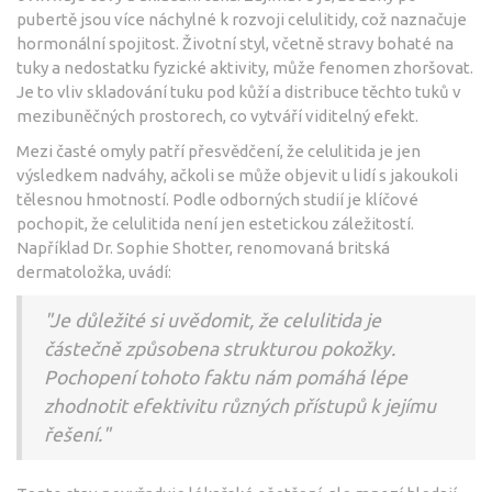
pubertě jsou více náchylné k rozvoji celulitidy, což naznačuje
hormonální spojitost. Životní styl, včetně stravy bohaté na
tuky a nedostatku fyzické aktivity, může fenomen zhoršovat.
Je to vliv skladování tuku pod kůží a distribuce těchto tuků v
mezibuněčných prostorech, co vytváří viditelný efekt.
Mezi časté omyly patří přesvědčení, že celulitida je jen
výsledkem nadváhy, ačkoli se může objevit u lidí s jakoukoli
tělesnou hmotností. Podle odborných studií je klíčové
pochopit, že celulitida není jen estetickou záležitostí.
Například Dr. Sophie Shotter, renomovaná britská
dermatoložka, uvádí:
"Je důležité si uvědomit, že celulitida je
částečně způsobena strukturou pokožky.
Pochopení tohoto faktu nám pomáhá lépe
zhodnotit efektivitu různých přístupů k jejímu
řešení."