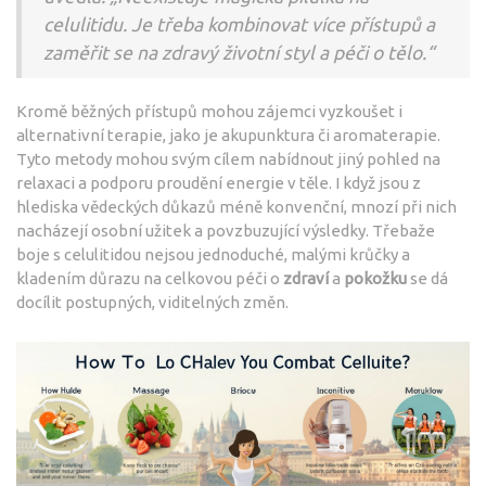
celulitidu. Je třeba kombinovat více přístupů a
zaměřit se na zdravý životní styl a péči o tělo.“
Kromě běžných přístupů mohou zájemci vyzkoušet i
alternativní terapie, jako je akupunktura či aromaterapie.
Tyto metody mohou svým cílem nabídnout jiný pohled na
relaxaci a podporu proudění energie v těle. I když jsou z
hlediska vědeckých důkazů méně konvenční, mnozí při nich
nacházejí osobní užitek a povzbuzující výsledky. Třebaže
boje s celulitidou nejsou jednoduché, malými krůčky a
kladením důrazu na celkovou péči o
zdraví
a
pokožku
se dá
docílit postupných, viditelných změn.