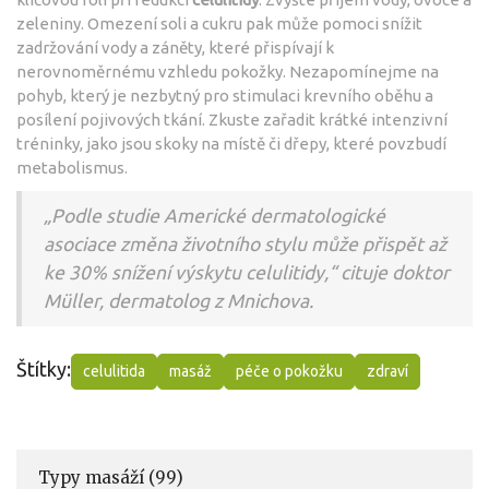
zeleniny. Omezení soli a cukru pak může pomoci snížit
zadržování vody a záněty, které přispívají k
nerovnoměrnému vzhledu pokožky. Nezapomínejme na
pohyb, který je nezbytný pro stimulaci krevního oběhu a
posílení pojivových tkání. Zkuste zařadit krátké intenzivní
tréninky, jako jsou skoky na místě či dřepy, které povzbudí
metabolismus.
„Podle studie Americké dermatologické
asociace změna životního stylu může přispět až
ke 30% snížení výskytu celulitidy,“ cituje doktor
Müller, dermatolog z Mnichova.
Štítky:
celulitida
masáž
péče o pokožku
zdraví
Typy masáží
(99)