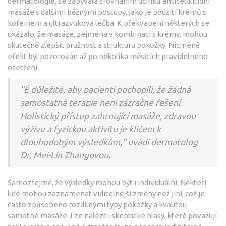
dermatologie, se zabývala srovnáním účinků anticelulitidní
masáže s dalšími běžnými postupy, jako je použití krémů s
kofeinem a ultrazvuková léčba. K překvapení některých se
ukázalo, že masáže, zejména v kombinaci s krémy, mohou
skutečně zlepšit pružnost a strukturu pokožky. Nicméně
efekt byl pozorován až po několika měsících pravidelného
ošetření.
"É důležité, aby pacienti pochopili, že žádná
samostatná terapie není zázračné řešení.
Holistický přístup zahrnující masáže, zdravou
výživu a fyzickou aktivitu je klíčem k
dlouhodobým výsledkům," uvádí dermatolog
Dr. Mei-Lin Zhangovou.
Samozřejmě, že výsledky mohou být i individuální. Někteří
lidé mohou zaznamenat viditelnější změny než jiní, což je
často způsobeno rozdílnými typy pokožky a kvalitou
samotné masáže. Lze nalézt i skeptické hlasy, které považují