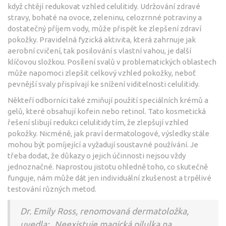
když chtějí redukovat vzhled celulitidy. Udržování zdravé
stravy, bohaté na ovoce, zeleninu, celozrnné potraviny a
dostatečný příjem vody, může přispět ke zlepšení zdraví
pokožky. Pravidelná fyzická aktivita, která zahrnuje jak
aerobní cvičení, tak posilování s vlastní vahou, je další
klíčovou složkou. Posílení svalů v problematických oblastech
může napomoci zlepšit celkový vzhled pokožky, neboť
pevnější svaly přispívají ke snížení viditelnosti celulitidy.
Někteří odborníci také zmiňují použití speciálních krémů a
gelů, které obsahují kofein nebo retinol. Tato kosmetická
řešení slibují redukci celulitidy tím, že zlepšují vzhled
pokožky. Nicméně, jak praví dermatologové, výsledky stále
mohou být pomíjející a vyžadují soustavné používání. Je
třeba dodat, že důkazy o jejich účinnosti nejsou vždy
jednoznačné. Naprostou jistotu ohledně toho, co skutečně
funguje, nám může dát jen individuální zkušenost a trpělivé
testování různých metod.
Dr. Emily Ross, renomovaná dermatoložka,
uvedla: „Neexistuje magická pilulka na