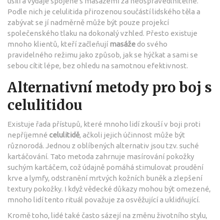
úsilí a výdaje spojené s masážemi za neospravedlnitelné.
Podle nich je celulitida přirozenou součástí lidského těla a
zabývat se jí nadměrně může být pouze projekcí
společenského tlaku na dokonalý vzhled. Přesto existuje
mnoho klientů, kteří začleňují
masáže
do svého
pravidelného režimu jako způsob, jak se hýčkat a sami se
sebou cítit lépe, bez ohledu na samotnou efektivnost.
Alternativní metody pro boj s
celulitidou
Existuje řada přístupů, které mnoho lidí zkouší v boji proti
nepříjemné
celulitidě
, ačkoli jejich účinnost může být
různorodá. Jednou z oblíbených alternativ jsou tzv. suché
kartáčování. Tato metoda zahrnuje masírování pokožky
suchým kartáčem, což údajně pomáhá stimulovat proudění
krve a lymfy, odstranění mrtvých kožních buněk a zlepšení
textury pokožky. I když vědecké důkazy mohou být omezené,
mnoho lidí tento rituál považuje za osvěžující a uklidňující.
Kromě toho, lidé také často sázejí na změnu životního stylu,