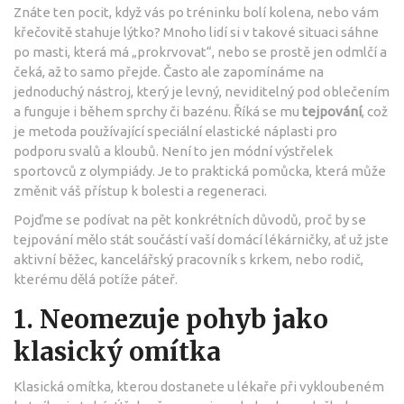
Znáte ten pocit, když vás po tréninku bolí kolena, nebo vám
křečovitě stahuje lýtko? Mnoho lidí si v takové situaci sáhne
po masti, která má „prokrvovat“, nebo se prostě jen odmlčí a
čeká, až to samo přejde. Často ale zapomínáme na
jednoduchý nástroj, který je levný, neviditelný pod oblečením
a funguje i během sprchy či bazénu. Říká se mu
tejpování
, což
je metoda používající speciální elastické náplasti pro
podporu svalů a kloubů.
Není to jen módní výstřelek
sportovců z olympiády. Je to praktická pomůcka, která může
změnit váš přístup k bolesti a regeneraci.
Pojďme se podívat na pět konkrétních důvodů, proč by se
tejpování mělo stát součástí vaší domácí lékárničky, ať už jste
aktivní běžec, kancelářský pracovník s krkem, nebo rodič,
kterému dělá potíže páteř.
1. Neomezuje pohyb jako
klasický omítka
Klasická omítka, kterou dostanete u lékaře při vykloubeném