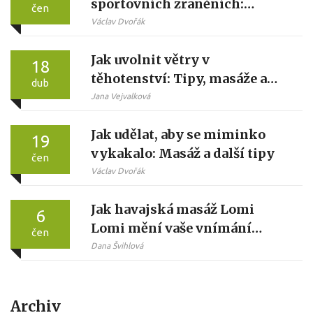
sportovních zraněních:
čen
Rychlejší cesta k uzdravení
Václav Dvořák
Jak uvolnit větry v
18
těhotenství: Tipy, masáže a
dub
domácí pomoc
Jana Vejvalková
Jak udělat, aby se miminko
19
vykakalo: Masáž a další tipy
čen
Václav Dvořák
Jak havajská masáž Lomi
6
Lomi mění vaše vnímání
čen
relaxace
Dana Švihlová
Archiv