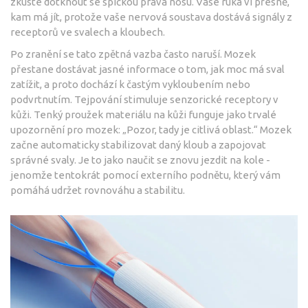
zkuste dotknout se špičkou prava nosu. Vaše ruka ví přesně,
kam má jít, protože vaše nervová soustava dostává signály z
receptorů ve svalech a kloubech.
Po zranění se tato zpětná vazba často naruší. Mozek
přestane dostávat jasné informace o tom, jak moc má sval
zatížit, a proto dochází k častým vykloubením nebo
podvrtnutím. Tejpování stimuluje senzorické receptory v
kůži. Tenký proužek materiálu na kůži funguje jako trvalé
upozornění pro mozek: „Pozor, tady je citlivá oblast.“ Mozek
začne automaticky stabilizovat daný kloub a zapojovat
správné svaly. Je to jako naučit se znovu jezdit na kole -
jenomže tentokrát pomocí externího podnětu, který vám
pomáhá udržet rovnováhu a stabilitu.