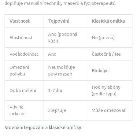
doplňuje manuální techniky masérů a fyzioterapeutů.
Vlastnost
Tejpování
Klasická omítka
Ano (podobná
Elastičnost
Ne (pevná)
kůži)
Voděodolnost
Ano
Částečně / Ne
Omezení
Neumožňuje
Blokující
pohybu
plný rozsah
Hodiny až dny
Doba nošení
3-7 dní
(podle typu)
Vliv na
Zlepšuje
Může omezovat
cirkulaci
Srovnání tejpování a klasické omítky