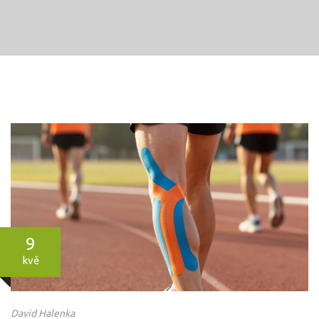
9
kvě
David Halenka