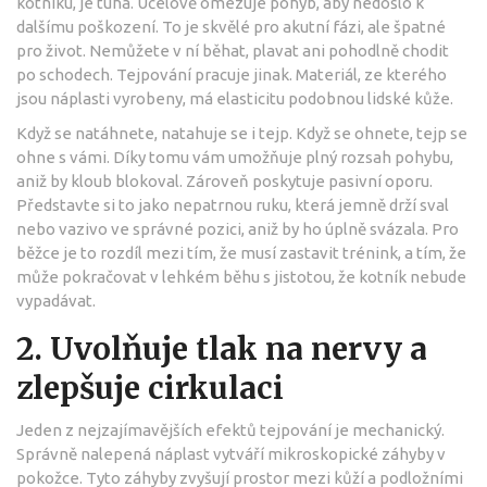
kotníku, je tuhá. Účelově omezuje pohyb, aby nedošlo k
dalšímu poškození. To je skvělé pro akutní fázi, ale špatné
pro život. Nemůžete v ní běhat, plavat ani pohodlně chodit
po schodech. Tejpování pracuje jinak. Materiál, ze kterého
jsou náplasti vyrobeny, má elasticitu podobnou lidské kůže.
Když se natáhnete, natahuje se i tejp. Když se ohnete, tejp se
ohne s vámi. Díky tomu vám umožňuje plný rozsah pohybu,
aniž by kloub blokoval. Zároveň poskytuje pasivní oporu.
Představte si to jako nepatrnou ruku, která jemně drží sval
nebo vazivo ve správné pozici, aniž by ho úplně svázala. Pro
běžce je to rozdíl mezi tím, že musí zastavit trénink, a tím, že
může pokračovat v lehkém běhu s jistotou, že kotník nebude
vypadávat.
2. Uvolňuje tlak na nervy a
zlepšuje cirkulaci
Jeden z nejzajímavějších efektů tejpování je mechanický.
Správně nalepená náplast vytváří mikroskopické záhyby v
pokožce. Tyto záhyby zvyšují prostor mezi kůží a podložními