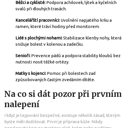
Běžci a cyklisté:
Podpora achilovek, lýtek a kyčelních
svalů při dlouhých trasách.
Kancelářští pracovníci:
Uvolnění napjatého krku a
ramen, které tráví hodiny před monitorem.
Lidé s plochými nohami:
Stabilizace klenby nohy, která
snižuje bolest v kolenou a zadečku.
Senioři:
Prevence pádů a podpora stability kloubů bez
nutnosti nosit těžké ortézy.
Matky s kojenci:
Pomoc při bolestech zad
způsobovaných častým zvedáním dítěte.
Na co si dát pozor při prvním
nalepení
I když je tejpování bezpečné, existuje několik zásad, kterým
byste měli dodržovat. První je příprava kůže. Nikdy
nenalepujte tejp na mastnou pleť, krém nebo parfémy.