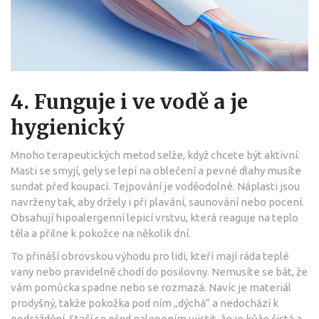
4. Funguje i ve vodě a je
hygienický
Mnoho terapeutických metod selže, když chcete být aktivní.
Masti se smyjí, gely se lepí na oblečení a pevné dlahy musíte
sundat před koupací. Tejpování je voděodolné. Náplasti jsou
navrženy tak, aby držely i při plavání, saunování nebo pocení.
Obsahují hipoalergenní lepicí vrstvu, která reaguje na teplo
těla a přilne k pokožce na několik dní.
To přináší obrovskou výhodu pro lidi, kteří mají ráda teplé
vany nebo pravidelně chodí do posilovny. Nemusíte se bát, že
vám pomůcka spadne nebo se rozmazá. Navíc je materiál
prodyšný, takže pokožka pod ním „dýchá“ a nedochází k
podráždění. Stačí se před nalepením ujistit, že je kůže čistá a