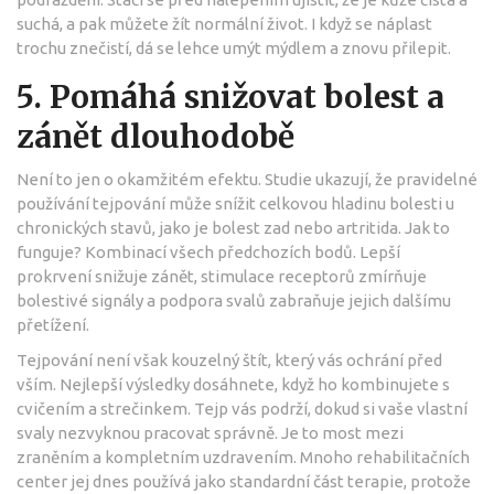
suchá, a pak můžete žít normální život. I když se náplast
trochu znečistí, dá se lehce umýt mýdlem a znovu přilepit.
5. Pomáhá snižovat bolest a
zánět dlouhodobě
Není to jen o okamžitém efektu. Studie ukazují, že pravidelné
používání tejpování může snížit celkovou hladinu bolesti u
chronických stavů, jako je bolest zad nebo artritida. Jak to
funguje? Kombinací všech předchozích bodů. Lepší
prokrvení snižuje zánět, stimulace receptorů zmírňuje
bolestivé signály a podpora svalů zabraňuje jejich dalšímu
přetížení.
Tejpování není však kouzelný štít, který vás ochrání před
vším. Nejlepší výsledky dosáhnete, když ho kombinujete s
cvičením a strečinkem. Tejp vás podrží, dokud si vaše vlastní
svaly nezvyknou pracovat správně. Je to most mezi
zraněním a kompletním uzdravením. Mnoho rehabilitačních
center jej dnes používá jako standardní část terapie, protože