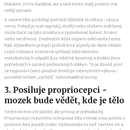
tkáněmi. Zní to banálně, ale právě tento malý prostor má
velký význam.
V našem těle probíhají pod kůží důležité struktury - cévy a
nervy. Pokud je sval napnutý, ztuhlý nebo otokem zvětšený,
může tlačit na tyto struktury a způsobovat bolest, brnění
nebo necitlivost. Zvednutím kůže tejpem odstraníte tento
tlak. Výsledkem je lepší průtok krve a lymfy do dané oblasti.
Lepší cirkulace znamená rychlejší odstraňování
metabolických odpadů (tzv. mléčné kyseliny) a dodání živin
potřebných k opravě poškozených vláken. To je důvod, proč
se tejpování často používá ihned po intenzivním výkonu -
pomáhá nohám „vyčistit“ nahromaděné toxiny.
3. Posiluje propriocepci -
mozek bude vědět, kde je tělo
Tento termín zní složitě, ale princip je jednoduchý.
Propriocepcí rozumíme schopnost těla vnímat svou polohu v
prostoru bez použití zraku. Vyzkoušejte to teď: zavřete oči a