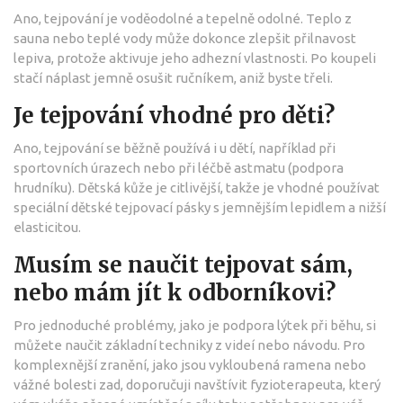
Ano, tejpování je voděodolné a tepelně odolné. Teplo z
sauna nebo teplé vody může dokonce zlepšit přilnavost
lepiva, protože aktivuje jeho adhezní vlastnosti. Po koupeli
stačí náplast jemně osušit ručníkem, aniž byste třeli.
Je tejpování vhodné pro děti?
Ano, tejpování se běžně používá i u dětí, například při
sportovních úrazech nebo při léčbě astmatu (podpora
hrudníku). Dětská kůže je citlivější, takže je vhodné používat
speciální dětské tejpovací pásky s jemnějším lepidlem a nižší
elasticitou.
Musím se naučit tejpovat sám,
nebo mám jít k odborníkovi?
Pro jednoduché problémy, jako je podpora lýtek při běhu, si
můžete naučit základní techniky z videí nebo návodu. Pro
komplexnější zranění, jako jsou vykloubená ramena nebo
vážné bolesti zad, doporučuji navštívit fyzioterapeuta, který