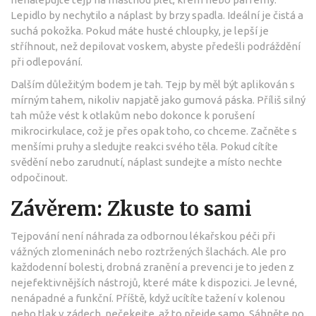
Lepidlo by nechytilo a náplast by brzy spadla. Ideální je čistá a
suchá pokožka. Pokud máte husté chloupky, je lepší je
stříhnout, než depilovat voskem, abyste předešli podráždění
při odlepování.
Dalším důležitým bodem je tah. Tejp by měl být aplikován s
mírným tahem, nikoliv napjatě jako gumová páska. Příliš silný
tah může vést k otlakům nebo dokonce k porušení
mikrocirkulace, což je přes opak toho, co chceme. Začněte s
menšími pruhy a sledujte reakci svého těla. Pokud cítíte
svědění nebo zarudnutí, náplast sundejte a místo nechte
odpočinout.
Závěrem: Zkuste to sami
Tejpování není náhrada za odbornou lékařskou péči při
vážných zlomeninách nebo roztržených šlachách. Ale pro
každodenní bolesti, drobná zranění a prevenci je to jeden z
nejefektivnějších nástrojů, které máte k dispozici. Je levné,
nenápadné a funkční. Příště, když ucítíte tažení v kolenou
nebo tlak v zádech, nečekejte, až to přejde samo. Sáhněte po