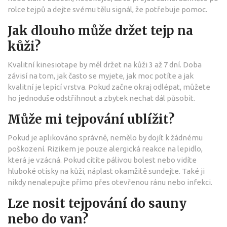
rolce tejpů a dejte svému tělu signál, že potřebuje pomoc.
Jak dlouho může držet tejp na
kůži?
Kvalitní kinesiotape by měl držet na kůži 3 až 7 dní. Doba
závisí na tom, jak často se myjete, jak moc potíte a jak
kvalitní je lepicí vrstva. Pokud začne okraj odlépat, můžete
ho jednoduše odstřihnout a zbytek nechat dál působit.
Může mi tejpování ublížit?
Pokud je aplikováno správně, nemělo by dojít k žádnému
poškození. Rizikem je pouze alergická reakce na lepidlo,
která je vzácná. Pokud cítíte pálivou bolest nebo vidíte
hluboké otisky na kůži, náplast okamžitě sundejte. Také ji
nikdy nenalepujte přímo přes otevřenou ránu nebo infekci.
Lze nosit tejpování do sauny
nebo do van?