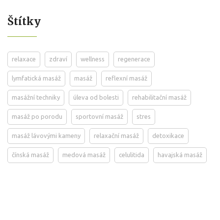
Štítky
relaxace
zdraví
wellness
regenerace
lymfatická masáž
masáž
reflexní masáž
masážní techniky
úleva od bolesti
rehabilitační masáž
masáž po porodu
sportovní masáž
stres
masáž lávovými kameny
relaxační masáž
detoxikace
čínská masáž
medová masáž
celulitida
havajská masáž