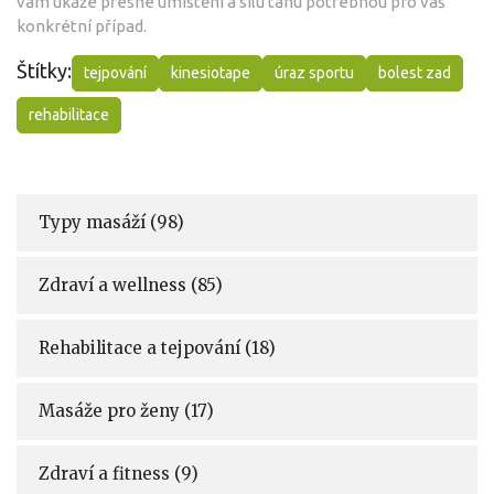
vám ukáže přesné umístění a sílu tahu potřebnou pro váš
konkrétní případ.
Štítky:
tejpování
kinesiotape
úraz sportu
bolest zad
rehabilitace
Typy masáží
(98)
Zdraví a wellness
(85)
Rehabilitace a tejpování
(18)
Masáže pro ženy
(17)
Zdraví a fitness
(9)