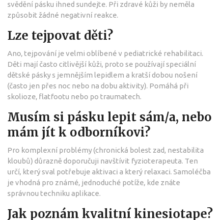
svědění pásku ihned sundejte. Při zdravé kůži by neměla
způsobit žádné negativní reakce.
Lze tejpovat děti?
Ano, tejpování je velmi oblíbené v pediatrické rehabilitaci.
Děti mají často citlivější kůži, proto se používají speciální
dětské pásky s jemnějším lepidlem a kratší dobou nošení
(často jen přes noc nebo na dobu aktivity). Pomáhá při
skolioze, flatfootu nebo po traumatech.
Musím si pásku lepit sám/a, nebo
mám jít k odborníkovi?
Pro komplexní problémy (chronická bolest zad, nestabilita
kloubů) důrazně doporučuji navštívit fyzioterapeuta. Ten
určí, který sval potřebuje aktivaci a který relaxaci. Samoléčba
je vhodná pro známé, jednoduché potíže, kde znáte
správnou techniku aplikace.
Jak poznám kvalitní kinesiotape?