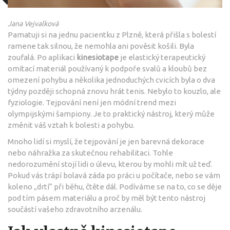
Jana Vejvalková
Pamatuji si na jednu pacientku z Plzně, která přišla s bolestí
ramene tak silnou, že nemohla ani pověsit košili. Byla
zoufalá. Po aplikaci
kinesiotape
je
elastický terapeutický
omítací materiál používaný k podpoře svalů a kloubů bez
omezení pohybu
a několika jednoduchých cvicích byla o dva
týdny později schopná znovu hrát tenis. Nebylo to kouzlo, ale
fyziologie. Tejpování není jen módní trend mezi
olympijskými šampiony. Je to praktický nástroj, který může
změnit váš vztah k bolesti a pohybu.
Mnoho lidí si myslí, že tejpování je jen barevná dekorace
nebo náhražka za skutečnou rehabilitaci. Tohle
nedorozumění stojí lidi o úlevu, kterou by mohli mít už teď.
Pokud vás trápí bolavá záda po práci u počítače, nebo se vám
koleno „drtí“ při běhu, čtěte dál. Podíváme se na to, co se děje
pod tím pásem materiálu a proč by měl být tento nástroj
součástí vašeho zdravotního arzenálu.