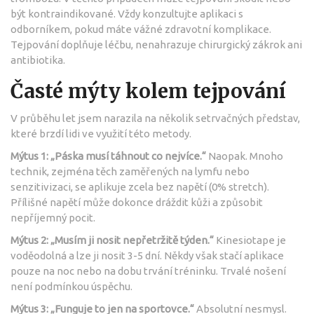
být kontraindikované. Vždy konzultujte aplikaci s
odborníkem, pokud máte vážné zdravotní komplikace.
Tejpování doplňuje léčbu, nenahrazuje chirurgický zákrok ani
antibiotika.
Časté mýty kolem tejpování
V průběhu let jsem narazila na několik setrvačných představ,
které brzdí lidi ve využití této metody.
Mýtus 1: „Páska musí táhnout co nejvíce.“
Naopak. Mnoho
technik, zejména těch zaměřených na lymfu nebo
senzitivizaci, se aplikuje zcela bez napětí (0% stretch).
Přílišné napětí může dokonce dráždit kůži a způsobit
nepříjemný pocit.
Mýtus 2: „Musím ji nosit nepřetržitě týden.“
Kinesiotape je
voděodolná a lze ji nosit 3-5 dní. Někdy však stačí aplikace
pouze na noc nebo na dobu trvání tréninku. Trvalé nošení
není podmínkou úspěchu.
Mýtus 3: „Funguje to jen na sportovce.“
Absolutní nesmysl.