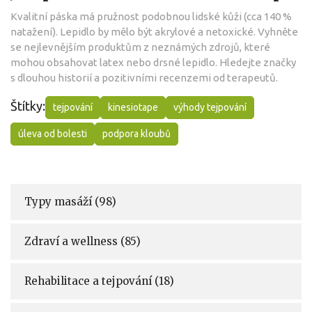
Kvalitní páska má pružnost podobnou lidské kůži (cca 140 %
natažení). Lepidlo by mělo být akrylové a netoxické. Vyhněte
se nejlevnějším produktům z neznámých zdrojů, které
mohou obsahovat latex nebo drsné lepidlo. Hledejte značky
s dlouhou historií a pozitivními recenzemi od terapeutů.
Štítky:
tejpování
kinesiotape
výhody tejpování
úleva od bolesti
podpora kloubů
Typy masáží
(98)
Zdraví a wellness
(85)
Rehabilitace a tejpování
(18)