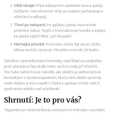
Oblé okraje:
Před nalepením zaoblete konce pásky
nůžkami. Ostrohranné rohy se snadno zachytávají o
oblečení a odlupují.
Tření po nalepení:
Po aplikaci pásku intenzivně
protřete rukou. Teplo z tření aktivuje lepidlo a zajistí,
že páska vydrží déle, i při koupání.
Nechejte působit:
První den může být pocit cizího
tělesa na kůži výrazný. Obvykle zmizí do 24 hodin.
Začněte s jednoduchými techniky, například na podpatky
proti plantární fasciitidě nebo na lícní svaly při křečích.
YouTube nabízí tisíce návodů, ale ideální je jednorázová
konzultace s fyzioterapeutem, který vám ukáže správný
směr vláken a míru napětí. Chyba v aplikaci může vést k
opačnému efektu než očekávali.
Shrnutí: Je to pro vás?
Tejpování je nízkoriziková, neinvazivní metoda s vysokým