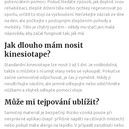
potenciálem pomoci. Pokud hledáte způsob, jak doplnit svou
rehabilitaci, zlepšit držení těla nebo rychleji regenerovat po
sportu, určitě to stojí za vyzkoušení. Nečekejte zázrak ze dne
na den, ale počítejte s postupným zlepšením pohody a
mobility. Tělo je chytrý systém - někdy mu stačí jen malá
nápověda, aby začal fungovat tak, jak má.
Jak dlouho mám nosit
kinesiotape?
Standardní kinesiotape lze nosit 3 až 5 dní. Je voděodolná,
takže si můžete s ní umýt vlasy nebo se vykoupát. Pokud se
začne samovolně odpichovat, je čas ji vyměnit. Nikdy ji
neodtrhujte násilím, ale jemně odlepujte nebo odstřihněte
nůžkami a zbytek odlepte pomocí oleje.
Může mi tejpování ublížit?
Samotný materiál je bezpečný. Riziko vzniká pouze při
nesprávné aplikaci (např. přílišné napětí na citlivých místech)
nebo pokud máte alergii na lepidlo. V případě zarudnutí nebo