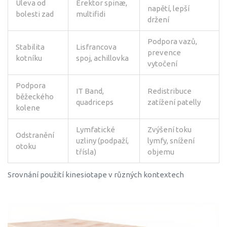
Úleva od
Erektor spinæ,
napětí, lepší
bolesti zad
multifidi
držení
Podpora vazů,
Stabilita
Lisfrancova
prevence
kotníku
spoj, achillovka
vytočení
Podpora
IT Band,
Redistribuce
běžeckého
quadriceps
zatížení patelly
kolene
Lymfatické
Zvýšení toku
Odstranění
uzliny (podpaží,
lymfy, snížení
otoku
třísla)
objemu
Srovnání použití kinesiotape v různých kontextech