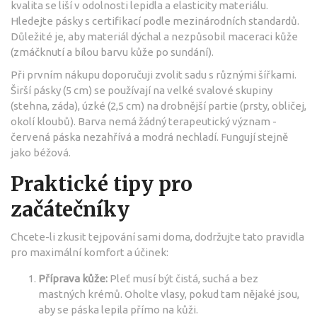
kvalita se liší v odolnosti lepidla a elasticity materiálu.
Hledejte pásky s certifikací podle mezinárodních standardů.
Důležité je, aby materiál dýchal a nezpůsobil maceraci kůže
(zmáčknutí a bílou barvu kůže po sundání).
Při prvním nákupu doporučuji zvolit sadu s různými šířkami.
Širší pásky (5 cm) se používají na velké svalové skupiny
(stehna, záda), úzké (2,5 cm) na drobnější partie (prsty, obličej,
okolí kloubů). Barva nemá žádný terapeutický význam -
červená páska nezahřívá a modrá nechladí. Fungují stejně
jako béžová.
Praktické tipy pro
začátečníky
Chcete-li zkusit tejpování sami doma, dodržujte tato pravidla
pro maximální komfort a účinek:
Příprava kůže:
Pleť musí být čistá, suchá a bez
mastných krémů. Oholte vlasy, pokud tam nějaké jsou,
aby se páska lepila přímo na kůži.