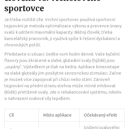
sportovce
Je třeba rozlišit cíle. Vrchní sportovec používá
sportovní
tejpování
je
metoda optimalizace výkonu a prevence únavy
svalů
k udržení maximální kapacity. Běžný člověk, třeba
kancelářský pracovník, ji využívá spíše k řešení dysbalancí a
chronických potíží.
Představte si situaci: Sedíte osm hodin denně. Vaše kyčelní
flexory jsou zkrácené a slabé, gluteální svaly (hýždě) jsou
„uspány“. Výsledkem je tlak na bedra. Aplikace kinesiotape
na slabé gluteály jim poskytne senzorickou stimulaci. Začne
je mozek více zapojoval při chůzi nebo stání. Zároveň
tejpování na přední stranu stehna může mírně inhibovat
(klidit) přetížené svaly. Jde o rebalancování systému, nikoliv
o nahrazení svalové síly lepidlem.
Cíl
Místo aplikace
Očekávaný efekt
Snížení svalového