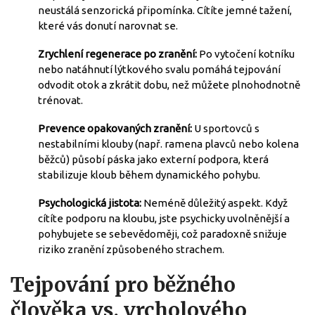
neustálá senzorická připomínka. Cítíte jemné tažení,
které vás donutí narovnat se.
Zrychlení regenerace po zranění:
Po vytočení kotníku
nebo natáhnutí lýtkového svalu pomáhá tejpování
odvodit otok a zkrátit dobu, než můžete plnohodnotně
trénovat.
Prevence opakovaných zranění:
U sportovců s
nestabilními klouby (např. ramena plavců nebo kolena
běžců) působí páska jako externí podpora, která
stabilizuje kloub během dynamického pohybu.
Psychologická jistota:
Neméně důležitý aspekt. Když
cítíte podporu na kloubu, jste psychicky uvolněnější a
pohybujete se sebevědoměji, což paradoxně snižuje
riziko zranění způsobeného strachem.
Tejpování pro běžného
člověka vs. vrcholového