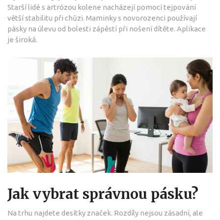
Starší lidé s artrózou kolene nacházejí pomocí tejpování
větší stabilitu při chůzi. Maminky s novorozenci používají
pásky na úlevu od bolesti zápěstí při nošení dítěte. Aplikace
je široká.
Jak vybrat správnou pásku?
Na trhu najdete desítky značek. Rozdíly nejsou zásadní, ale