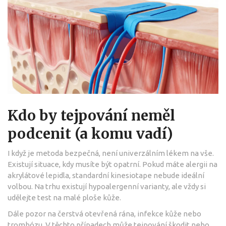
Kdo by tejpování neměl
podcenit (a komu vadí)
I když je metoda bezpečná, není univerzálním lékem na vše.
Existují situace, kdy musíte být opatrní. Pokud máte alergii na
akrylátové lepidla, standardní kinesiotape nebude ideální
volbou. Na trhu existují hypoalergenní varianty, ale vždy si
udělejte test na malé ploše kůže.
Dále pozor na čerstvá otevřená rána, infekce kůže nebo
trombózu. V těchto případech může tejpování škodit nebo