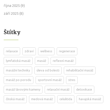
října 2025
(9)
září 2025
(8)
Štítky
relaxace
zdraví
wellness
regenerace
lymfatická masáž
masáž
reflexní masáž
masážní techniky
úleva od bolesti
rehabilitační masáž
masáž po porodu
sportovní masáž
stres
masáž lávovými kameny
relaxační masáž
detoxikace
čínská masáž
medová masáž
celulitida
havajská masáž