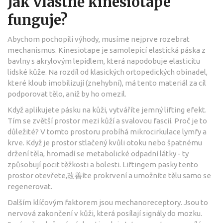
Jak vlastně kinesiotape
funguje?
Abychom pochopili výhody, musíme nejprve rozebrat
mechanismus.
Kinesiotape
je
samolepicí elastická páska z
bavlny s akrylovým lepidlem
, která napodobuje elasticitu
lidské kůže. Na rozdíl od klasických ortopedických obinadel,
které kloub imobilizují (znehybní), má tento materiál za cíl
podporovat tělo, aniž by ho omezil.
Když aplikujete pásku na kůži, vytváříte jemný lifting efekt.
Tím se zvětší prostor mezi kůží a svalovou fascií. Proč je to
důležité? V tomto prostoru probíhá mikrocirkulace lymfy a
krve. Když je prostor stlačený kvůli otoku nebo špatnému
držení těla, hromadí se metabolické odpadní látky - ty
způsobují pocit těžkosti a bolesti. Liftingem pasky tento
prostor otevřete,改善íte prokrvení a umožníte tělu samo se
regenerovat.
Dalším klíčovým faktorem jsou mechanoreceptory. Jsou to
nervová zakončení v kůži, která posílají signály do mozku.