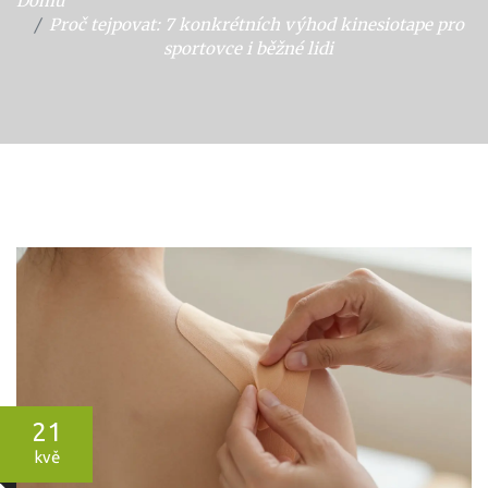
Domů
Proč tejpovat: 7 konkrétních výhod kinesiotape pro
sportovce i běžné lidi
21
kvě