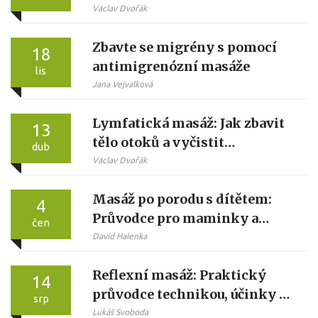
dosáhnout hladké pokožky
Václav Dvořák
Zbavte se migrény s pomocí
18
antimigrenózní masáže
lis
Jana Vejvalková
Lymfatická masáž: Jak zbavit
13
tělo otoků a vyčistit
dub
organismus
Václav Dvořák
Masáž po porodu s dítětem:
4
Průvodce pro maminky a
čen
tatínky
David Halenka
Reflexní masáž: Praktický
14
průvodce technikou, účinky a
srp
tipy
Lukáš Svoboda