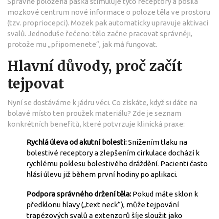
Správně položená páska stimuluje tyto receptory a posílá
mozkové centrum nové informace o poloze těla ve prostoru
(tzv. propriocepci). Mozek pak automaticky upravuje aktivaci
svalů. Jednoduše řečeno: tělo začne pracovat správněji,
protože mu „připomenete“, jak má fungovat.
Hlavní důvody, proč začít
tejpovat
Nyní se dostáváme k jádru věci. Co získáte, když si dáte na
bolavé místo ten proužek materiálu? Zde je seznam
konkrétních benefitů, které potvrzuje klinická praxe:
Rychlá úleva od akutní bolesti:
Snížením tlaku na
bolestivé receptory a zlepšením cirkulace dochází k
rychlému poklesu bolestivého dráždění. Pacienti často
hlásí úlevu již během první hodiny po aplikaci.
Podpora správného držení těla:
Pokud máte sklon k
předklonu hlavy („text neck“), může tejpování
trapézových svalů a extenzorů šíje sloužit jako