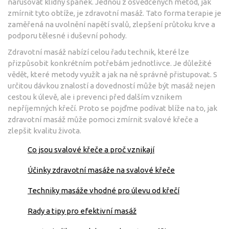
narušovat klidný spánek. Jednou z osvědčených metod, jak
zmírnit tyto obtíže, je zdravotní masáž. Tato forma terapie je
zaměřená na uvolnění napětí svalů, zlepšení průtoku krve a
podporu tělesné i duševní pohody.
Zdravotní masáž nabízí celou řadu technik, které lze
přizpůsobit konkrétním potřebám jednotlivce. Je důležité
vědět, které metody využít a jak na ně správně přistupovat. S
určitou dávkou znalostí a dovedností může být masáž nejen
cestou k úlevě, ale i prevenci před dalším vznikem
nepříjemných křečí. Proto se pojďme podívat blíže na to, jak
zdravotní masáž může pomoci zmírnit svalové křeče a
zlepšit kvalitu života.
Co jsou svalové křeče a proč vznikají
Účinky zdravotní masáže na svalové křeče
Techniky masáže vhodné pro úlevu od křečí
Rady a tipy pro efektivní masáž