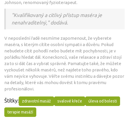
Johnson, renomovaný fyzioterapeut.
"Kvalifikovaný a citlivý přístup maséra je
nenahraditelný," dodává.
V neposlední řadě nesmíme zapomenout, že vyberete
maséra, s kterým cítíte osobní sympatii a důvěru. Pokud
nebudete cítit pohodlí nebo budete mít pochybnosti, je v
pořádku hledat dál. Koneckonců, vaše relaxace a zdraví stojí
za to si dát čas a vybrat správně. Pamatujte také, že můžete
vyzkoušet několik masérů, než najdete toho pravého, kdo
vám nejvíce vyhovuje. Věřte svému instinktu a dávejte pozor
na detaily, které vás mohou dovést k tomu pravému
profesionálovi.
Štítky:
zdravotní masáž
svalové křeče
úleva od bolesti
terapie masáží