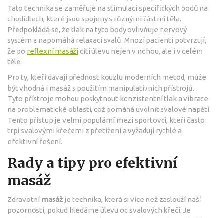
Tato technika se zaměřuje na stimulaci specifických bodů na
chodidlech, které jsou spojeny s různými částmi těla.
Předpokládá se, že tlak na tyto body ovlivňuje nervový
systém a napomáhá relaxaci svalů. Mnozí pacienti potvrzují,
že po
reflexní masáži
cítí úlevu nejen v nohou, ale i v celém
těle.
Pro ty, kteří dávají přednost kouzlu moderních metod, může
být vhodná i masáž s použitím manipulativních přístrojů.
Tyto přístroje mohou poskytnout konzistentní tlak a vibrace
na problematické oblasti, což pomáhá uvolnit svalové napětí.
Tento přístup je velmi populární mezi sportovci, kteří často
trpí svalovými křečemi z přetížení a vyžadují rychlé a
efektivní řešení.
Rady a tipy pro efektivní
masáž
Zdravotní
masáž
je technika, která si více než zaslouží naší
pozornosti, pokud hledáme úlevu od svalových křečí. Je