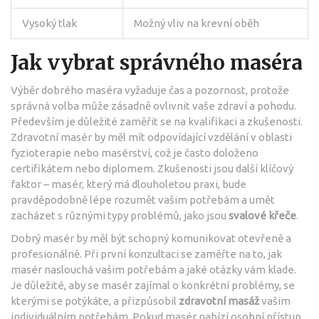
Vysoký tlak
Možný vliv na krevní oběh
Jak vybrat správného maséra
Výběr dobrého maséra vyžaduje čas a pozornost, protože
správná volba může zásadně ovlivnit vaše zdraví a pohodu.
Především je důležité zaměřit se na kvalifikaci a zkušenosti.
Zdravotní masér by měl mít odpovídající vzdělání v oblasti
fyzioterapie nebo masérství, což je často doloženo
certifikátem nebo diplomem. Zkušenosti jsou další klíčový
faktor – masér, který má dlouholetou praxi, bude
pravděpodobně lépe rozumět vašim potřebám a umět
zacházet s různými typy problémů, jako jsou
svalové křeče
.
Dobrý masér by měl být schopný komunikovat otevřeně a
profesionálně. Při první konzultaci se zaměřte na to, jak
masér naslouchá vašim potřebám a jaké otázky vám klade.
Je důležité, aby se masér zajímal o konkrétní problémy, se
kterými se potýkáte, a přizpůsobil
zdravotní masáž
vašim
individuálním potřebám. Pokud masér nabízí osobní přístup