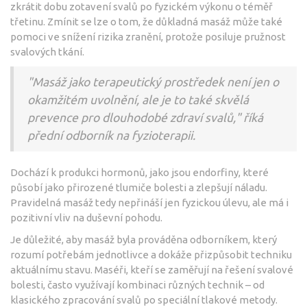
zkrátit dobu zotavení svalů po fyzickém výkonu o téměř
třetinu. Zmínit se lze o tom, že důkladná masáž může také
pomoci ve snížení rizika zranění, protože posiluje pružnost
svalových tkání.
"Masáž jako terapeutický prostředek není jen o
okamžitém uvolnění, ale je to také skvělá
prevence pro dlouhodobé zdraví svalů," říká
přední odborník na fyzioterapii.
Dochází k produkci hormonů, jako jsou endorfiny, které
působí jako přirozené tlumiče bolesti a zlepšují náladu.
Pravidelná masáž tedy nepřináší jen fyzickou úlevu, ale má i
pozitivní vliv na duševní pohodu.
Je důležité, aby masáž byla prováděna odborníkem, který
rozumí potřebám jednotlivce a dokáže přizpůsobit techniku
aktuálnímu stavu. Maséři, kteří se zaměřují na řešení svalové
bolesti, často využívají kombinaci různých technik – od
klasického zpracování svalů po speciální tlakové metody.