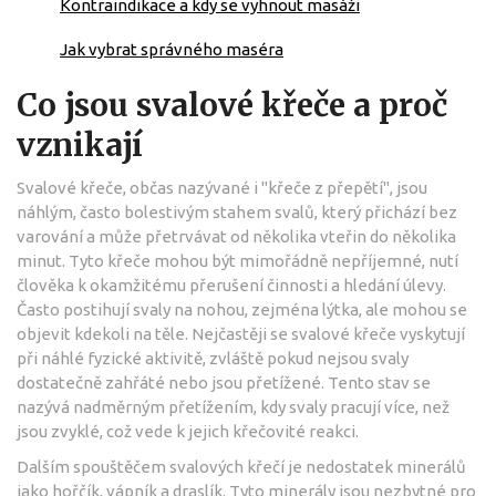
Kontraindikace a kdy se vyhnout masáži
Jak vybrat správného maséra
Co jsou svalové křeče a proč
vznikají
Svalové křeče, občas nazývané i "křeče z přepětí", jsou
náhlým, často bolestivým stahem svalů, který přichází bez
varování a může přetrvávat od několika vteřin do několika
minut. Tyto křeče mohou být mimořádně nepříjemné, nutí
člověka k okamžitému přerušení činnosti a hledání úlevy.
Často postihují svaly na nohou, zejména lýtka, ale mohou se
objevit kdekoli na těle. Nejčastěji se svalové křeče vyskytují
při náhlé fyzické aktivitě, zvláště pokud nejsou svaly
dostatečně zahřáté nebo jsou přetížené. Tento stav se
nazývá nadměrným přetížením, kdy svaly pracují více, než
jsou zvyklé, což vede k jejich křečovité reakci.
Dalším spouštěčem svalových křečí je nedostatek minerálů
jako hořčík, vápník a draslík. Tyto minerály jsou nezbytné pro