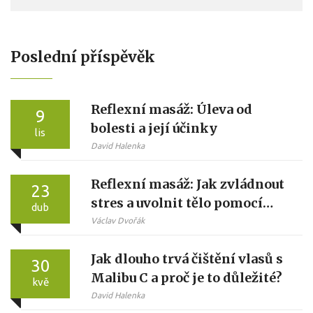
Poslední příspěvěk
Reflexní masáž: Úleva od
9
bolesti a její účinky
lis
David Halenka
Reflexní masáž: Jak zvládnout
23
stres a uvolnit tělo pomocí
dub
reflexních bodů
Václav Dvořák
Jak dlouho trvá čištění vlasů s
30
Malibu C a proč je to důležité?
kvě
David Halenka