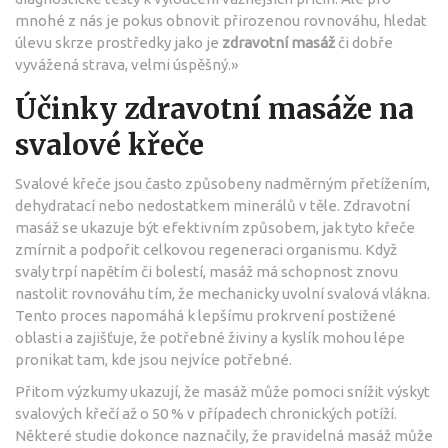
mnohé z nás je pokus obnovit přirozenou rovnováhu, hledat
úlevu skrze prostředky jako je
zdravotní masáž
či dobře
vyvážená strava, velmi úspěšný.»
Účinky zdravotní masáže na
svalové křeče
Svalové křeče jsou často způsobeny nadměrným přetížením,
dehydratací nebo nedostatkem minerálů v těle. Zdravotní
masáž se ukazuje být efektivním způsobem, jak tyto křeče
zmírnit a podpořit celkovou regeneraci organismu. Když
svaly trpí napětím či bolestí, masáž má schopnost znovu
nastolit rovnováhu tím, že mechanicky uvolní svalová vlákna.
Tento proces napomáhá k lepšímu prokrvení postižené
oblasti a zajišťuje, že potřebné živiny a kyslík mohou lépe
pronikat tam, kde jsou nejvíce potřebné.
Přitom výzkumy ukazují, že masáž může pomoci snížit výskyt
svalových křečí až o 50 % v případech chronických potíží.
Některé studie dokonce naznačily, že pravidelná masáž může