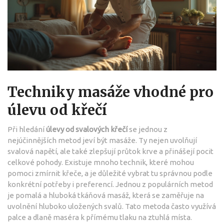
Techniky masáže vhodné pro
úlevu od křečí
Při hledání
úlevy od svalových křečí
se jednou z
nejúčinnějších metod jeví být masáže. Ty nejen uvolňují
svalová napětí, ale také zlepšují průtok krve a přinášejí pocit
celkové pohody. Existuje mnoho technik, které mohou
pomoci zmírnit křeče, a je důležité vybrat tu správnou podle
konkrétní potřeby i preferencí. Jednou z populárních metod
je pomalá a hluboká tkáňová masáž, která se zaměřuje na
uvolnění hluboko uložených svalů. Tato metoda často využívá
palce a dlaně maséra k přímému tlaku na ztuhlá místa.