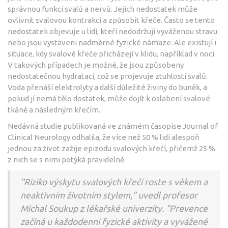
správnou funkci svalů a nervů. Jejich nedostatek může
ovlivnit svalovou kontrakci a způsobit křeče. Často se tento
nedostatek objevuje u lidí, kteří nedodržují vyváženou stravu
nebo jsou vystaveni nadměrné fyzické námaze. Ale existují i
situace, kdy svalové křeče přicházejí v klidu, například v noci.
V takových případech je možné, že jsou způsobeny
nedostatečnou hydratací, což se projevuje ztuhlostí svalů.
Voda přenáší elektrolyty a další důležité živiny do buněk, a
pokud jí nemá tělo dostatek, může dojít k oslabení svalové
tkáně a následným křečím.
Nedávná studie publikovaná ve známém časopise Journal of
Clinical Neurology odhalila, že více než 50 % lidí alespoň
jednou za život zažije epizodu svalových křečí, přičemž 25 %
z nich se s nimi potýká pravidelně.
"Riziko výskytu svalových křečí roste s věkem a
neaktivním životním stylem," uvedl profesor
Michal Soukup z lékařské univerzity. "Prevence
začíná u každodenní fyzické aktivity a vyvážené