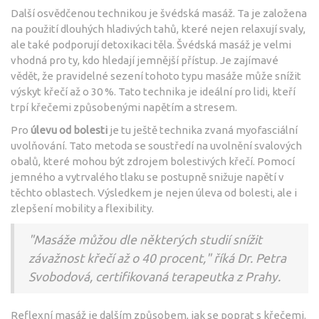
Další osvědčenou technikou je švédská masáž. Ta je založena
na použití dlouhých hladivých tahů, které nejen relaxují svaly,
ale také podporují detoxikaci těla. Švédská masáž je velmi
vhodná pro ty, kdo hledají jemnější přístup. Je zajímavé
vědět, že pravidelné sezení tohoto typu masáže může snížit
výskyt křečí až o 30 %. Tato technika je ideální pro lidi, kteří
trpí křečemi způsobenými napětím a stresem.
Pro
úlevu od bolesti
je tu ještě technika zvaná myofasciální
uvolňování. Tato metoda se soustředí na uvolnění svalových
obalů, které mohou být zdrojem bolestivých křečí. Pomocí
jemného a vytrvalého tlaku se postupně snižuje napětí v
těchto oblastech. Výsledkem je nejen úleva od bolesti, ale i
zlepšení mobility a flexibility.
"Masáže můžou dle některých studií snížit
závažnost křečí až o 40 procent," říká Dr. Petra
Svobodová, certifikovaná terapeutka z Prahy.
Reflexní masáž je dalším způsobem, jak se poprat s křečemi.