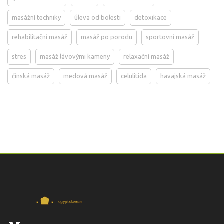
masážní techniky
úleva od bolesti
detoxikace
rehabilitační masáž
masáž po porodu
sportovní masáž
stres
masáž lávovými kameny
relaxační masáž
čínská masáž
medová masáž
celulitida
havajská masáž