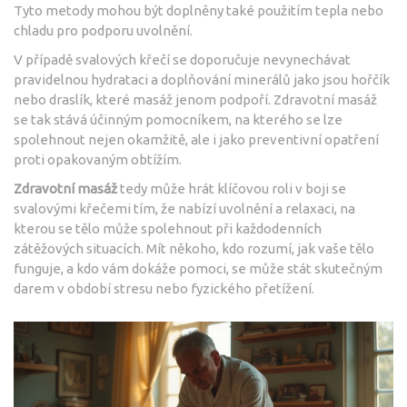
Tyto metody mohou být doplněny také použitím tepla nebo
chladu pro podporu uvolnění.
V případě svalových křečí se doporučuje nevynechávat
pravidelnou hydrataci a doplňování minerálů jako jsou hořčík
nebo draslík, které masáž jenom podpoří. Zdravotní masáž
se tak stává účinným pomocníkem, na kterého se lze
spolehnout nejen okamžitě, ale i jako preventivní opatření
proti opakovaným obtížím.
Zdravotní masáž
tedy může hrát klíčovou roli v boji se
svalovými křečemi tím, že nabízí uvolnění a relaxaci, na
kterou se tělo může spolehnout při každodenních
zátěžových situacích. Mít někoho, kdo rozumí, jak vaše tělo
funguje, a kdo vám dokáže pomoci, se může stát skutečným
darem v období stresu nebo fyzického přetížení.