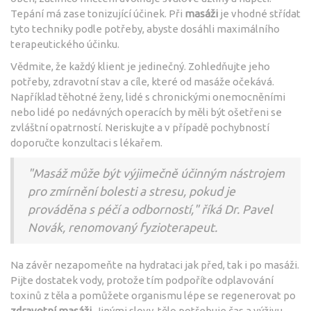
Tepání má zase tonizující účinek. Při
masáži
je vhodné střídat
tyto techniky podle potřeby, abyste dosáhli maximálního
terapeutického účinku.
Vědmite, že každý klient je jedinečný. Zohledňujte jeho
potřeby, zdravotní stav a cíle, které od masáže očekává.
Například těhotné ženy, lidé s chronickými onemocněními
nebo lidé po nedávných operacích by měli být ošetřeni se
zvláštní opatrností. Neriskujte a v případě pochybností
doporučte konzultaci s lékařem.
"Masáž může být výjimečně účinným nástrojem
pro zmírnění bolesti a stresu, pokud je
prováděna s péčí a odborností," říká Dr. Pavel
Novák, renomovaný fyzioterapeut.
Na závěr nezapomeňte na hydrataci jak před, tak i po masáži.
Pijte dostatek vody, protože tím podpoříte odplavování
toxinů z těla a pomůžete organismu lépe se regenerovat po
zdravotní masáži
. Jinými slovy, tělo potřebuje čas a výživu,