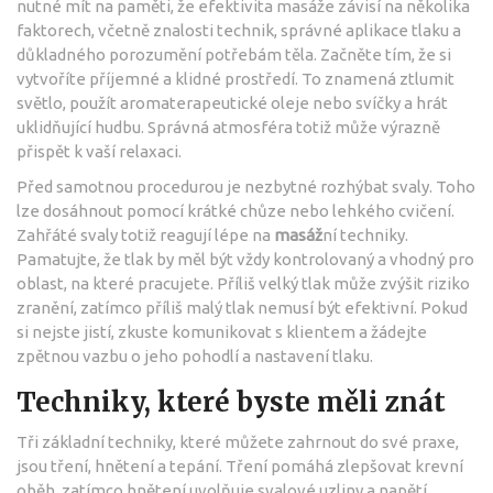
nutné mít na paměti, že efektivita masáže závisí na několika
faktorech, včetně znalosti technik, správné aplikace tlaku a
důkladného porozumění potřebám těla. Začněte tím, že si
vytvoříte příjemné a klidné prostředí. To znamená ztlumit
světlo, použít aromaterapeutické oleje nebo svíčky a hrát
uklidňující hudbu. Správná atmosféra totiž může výrazně
přispět k vaší relaxaci.
Před samotnou procedurou je nezbytné rozhýbat svaly. Toho
lze dosáhnout pomocí krátké chůze nebo lehkého cvičení.
Zahřáté svaly totiž reagují lépe na
masáž
ní techniky.
Pamatujte, že tlak by měl být vždy kontrolovaný a vhodný pro
oblast, na které pracujete. Příliš velký tlak může zvýšit riziko
zranění, zatímco příliš malý tlak nemusí být efektivní. Pokud
si nejste jistí, zkuste komunikovat s klientem a žádejte
zpětnou vazbu o jeho pohodlí a nastavení tlaku.
Techniky, které byste měli znát
Tři základní techniky, které můžete zahrnout do své praxe,
jsou tření, hnětení a tepání. Tření pomáhá zlepšovat krevní
oběh, zatímco hnětení uvolňuje svalové uzliny a napětí.