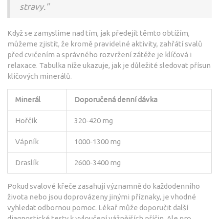
stravy."
Když se zamyslíme nad tím, jak předejít těmto obtížím,
můžeme zjistit, že kromě pravidelné aktivity, zahřátí svalů
před cvičením a správného rozvržení zátěže je klíčová i
relaxace. Tabulka níže ukazuje, jak je důležité sledovat přísun
klíčových minerálů.
Minerál
Doporučená denní dávka
Hořčík
320-420 mg
Vápník
1000-1300 mg
Draslík
2600-3400 mg
Pokud svalové křeče zasahují významně do každodenního
života nebo jsou doprovázeny jinými příznaky, je vhodné
vyhledat odbornou pomoc. Lékař může doporučit další
diagnostické testy k vyloučení vážnějších příčin. Ale pro