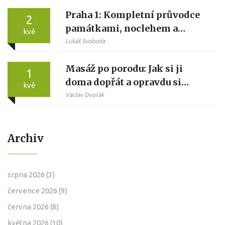
Praha 1: Kompletní průvodce
2
památkami, noclehem a
kvě
relaxací
Lukáš Svoboda
Masáž po porodu: Jak si ji
1
doma dopřát a opravdu si
kvě
ulevit
Václav Dvořák
Archiv
srpna 2026
(3)
července 2026
(9)
června 2026
(8)
května 2026
(10)