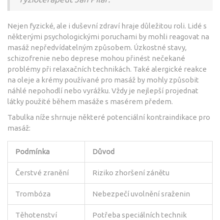
Nejen fyzické, ale i duševní zdraví hraje důležitou roli. Lidé s
některými psychologickými poruchami by mohli reagovat na
masáž nepředvídatelným způsobem. Úzkostné stavy,
schizofrenie nebo deprese mohou přinést nečekané
problémy při relaxačních technikách. Také alergické reakce
na oleje a krémy používané pro masáž by mohly způsobit
náhlé nepohodlí nebo vyrážku. Vždy je nejlepší projednat
látky použité během masáže s masérem předem.
Tabulka níže shrnuje některé potenciální kontraindikace pro
masáž:
Podmínka
Důvod
Čerstvé zranění
Riziko zhoršení zánětu
Trombóza
Nebezpečí uvolnění sraženin
Těhotenství
Potřeba speciálních technik