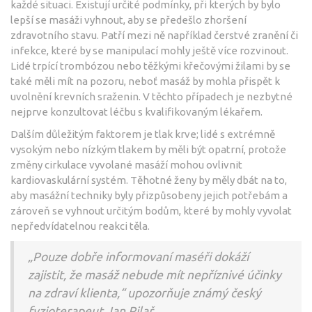
každé situaci. Existují určité podmínky, při kterých by bylo
lepší se masáži vyhnout, aby se předešlo zhoršení
zdravotního stavu. Patří mezi ně například čerstvé zranění či
infekce, které by se manipulací mohly ještě více rozvinout.
Lidé trpící trombózou nebo těžkými křečovými žilami by se
také měli mít na pozoru, neboť masáž by mohla přispět k
uvolnění krevních sraženin. V těchto případech je nezbytné
nejprve konzultovat léčbu s kvalifikovaným lékařem.
Dalším důležitým faktorem je tlak krve; lidé s extrémně
vysokým nebo nízkým tlakem by měli být opatrní, protože
změny cirkulace vyvolané masáží mohou ovlivnit
kardiovaskulární systém. Těhotné ženy by měly dbát na to,
aby masážní techniky byly přizpůsobeny jejich potřebám a
zároveň se vyhnout určitým bodům, které by mohly vyvolat
nepředvídatelnou reakci těla.
„Pouze dobře informovaní maséři dokáží
zajistit, že masáž nebude mít nepříznivé účinky
na zdraví klienta,“ upozorňuje známý český
fyzioterapeut Jan Pilař.