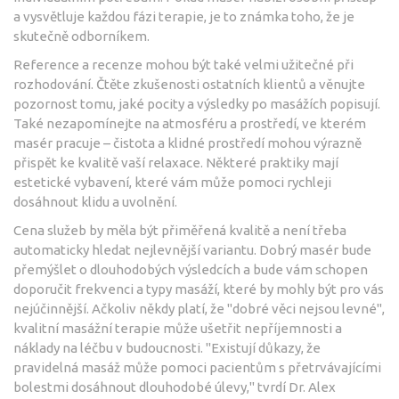
a vysvětluje každou fázi terapie, je to známka toho, že je
skutečně odborníkem.
Reference a recenze mohou být také velmi užitečné při
rozhodování. Čtěte zkušenosti ostatních klientů a věnujte
pozornost tomu, jaké pocity a výsledky po masážích popisují.
Také nezapomínejte na atmosféru a prostředí, ve kterém
masér pracuje – čistota a klidné prostředí mohou výrazně
přispět ke kvalitě vaší relaxace. Některé praktiky mají
estetické vybavení, které vám může pomoci rychleji
dosáhnout klidu a uvolnění.
Cena služeb by měla být přiměřená kvalitě a není třeba
automaticky hledat nejlevnější variantu. Dobrý masér bude
přemýšlet o dlouhodobých výsledcích a bude vám schopen
doporučit frekvenci a typy masáží, které by mohly být pro vás
nejúčinnější. Ačkoliv někdy platí, že "dobré věci nejsou levné",
kvalitní masážní terapie může ušetřit nepříjemnosti a
náklady na léčbu v budoucnosti. "Existují důkazy, že
pravidelná masáž může pomoci pacientům s přetrvávajícími
bolestmi dosáhnout dlouhodobé úlevy," tvrdí Dr. Alex