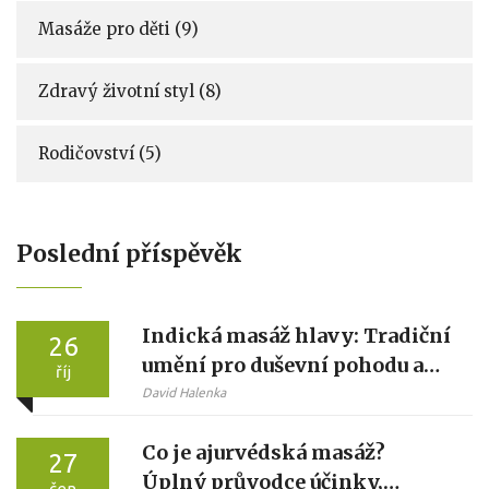
Masáže pro děti
(9)
Zdravý životní styl
(8)
Rodičovství
(5)
Poslední příspěvěk
Indická masáž hlavy: Tradiční
26
umění pro duševní pohodu a
říj
regeneraci
David Halenka
Co je ajurvédská masáž?
27
Úplný průvodce účinky,
čen