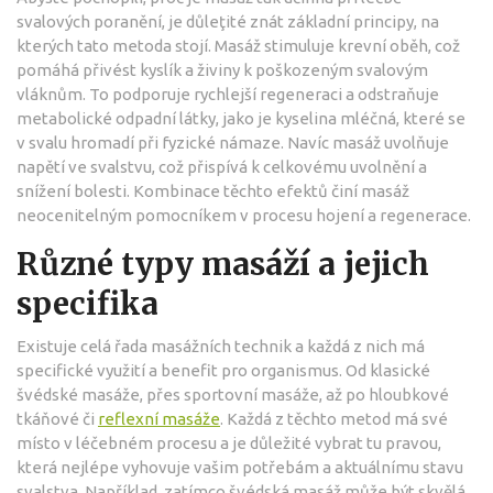
svalových poranění, je důleţité znát základní principy, na
kterých tato metoda stojí. Masáž stimuluje krevní oběh, což
pomáhá přivést kyslík a živiny k poškozeným svalovým
vláknům. To podporuje rychlejší regeneraci a odstraňuje
metabolické odpadní látky, jako je kyselina mléčná, které se
v svalu hromadí při fyzické námaze. Navíc masáž uvolňuje
napětí ve svalstvu, což přispívá k celkovému uvolnění a
snížení bolesti. Kombinace těchto efektů činí masáž
neocenitelným pomocníkem v procesu hojení a regenerace.
Různé typy masáží a jejich
specifika
Existuje celá řada masážních technik a každá z nich má
specifické využití a benefit pro organismus. Od klasické
švédské masáže, přes sportovní masáže, až po hloubkové
tkáňové či
reflexní masáže
. Každá z těchto metod má své
místo v léčebném procesu a je důležité vybrat tu pravou,
která nejlépe vyhovuje vašim potřebám a aktuálnímu stavu
svalstva. Například, zatímco švédská masáž může být skvělá