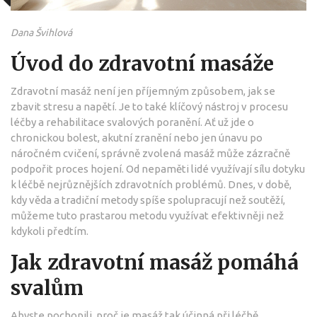
Dana Švihlová
Úvod do zdravotní masáže
Zdravotní masáž není jen příjemným způsobem, jak se
zbavit stresu a napětí. Je to také klíčový nástroj v procesu
léčby a rehabilitace svalových poranění. Ať už jde o
chronickou bolest, akutní zranění nebo jen únavu po
náročném cvičení, správně zvolená masáž může zázračně
podpořit proces hojení. Od nepaměti lidé využívají sílu dotyku
k léčbě nejrůznějších zdravotních problémů. Dnes, v době,
kdy věda a tradiční metody spíše spolupracují než soutěží,
můžeme tuto prastarou metodu využívat efektivněji než
kdykoli předtím.
Jak zdravotní masáž pomáhá
svalům
Abyste pochopili, proč je masáž tak účinná při léčbě