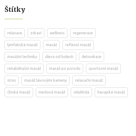
Štítky
relaxace
zdraví
wellness
regenerace
lymfatická masáž
masáž
reflexní masáž
masážní techniky
úleva od bolesti
detoxikace
rehabilitační masáž
masáž po porodu
sportovní masáž
stres
masáž lávovými kameny
relaxační masáž
čínská masáž
medová masáž
celulitida
havajská masáž