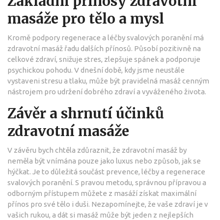
Základní přínosy zdravotní
masáže pro tělo a mysl
Kromě podpory regenerace a léčby svalových poranění má
zdravotní masáž řadu dalších přínosů. Působí pozitivně na
celkové zdraví, snižuje stres, zlepšuje spánek a podporuje
psychickou pohodu. V dnešní době, kdy jsme neustále
vystaveni stresu a tlaku, může být pravidelná masáž cenným
nástrojem pro udržení dobrého zdraví a vyváženého života.
Závěr a shrnutí účinků
zdravotní masáže
V závěru bych chtěla zdůraznit, že zdravotní masáž by
neměla být vnímána pouze jako luxus nebo způsob, jak se
hýčkat. Je to důležitá součást prevence, léčby a regenerace
svalových poranění. S pravou metodu, správnou přípravou a
odborným přístupem můžete z masáží získat maximální
přínos pro své tělo i duši. Nezapomínejte, že vaše zdraví je v
vašich rukou, a dát si masáž může být jeden z nejlepších