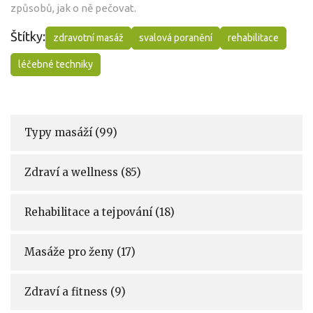
způsobů, jak o ně pečovat.
Štítky:
zdravotní masáž
svalová poranění
rehabilitace
léčebné techniky
Typy masáží
(99)
Zdraví a wellness
(85)
Rehabilitace a tejpování
(18)
Masáže pro ženy
(17)
Zdraví a fitness
(9)