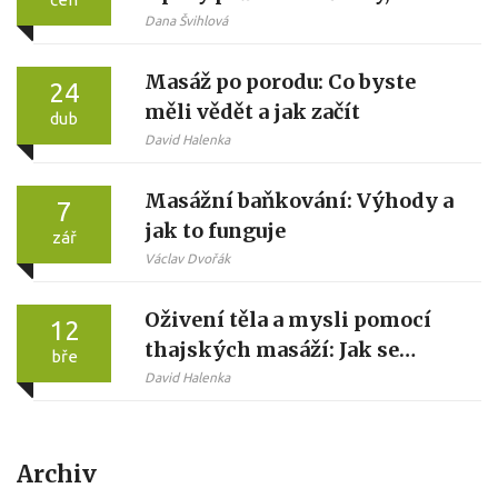
technikami a rozdíly oproti
Dana Švihlová
migrenózní masáži
Masáž po porodu: Co byste
24
měli vědět a jak začít
dub
David Halenka
Masážní baňkování: Výhody a
7
jak to funguje
zář
Václav Dvořák
Oživení těla a mysli pomocí
12
thajských masáží: Jak se
bře
vrátit k rovnováze
David Halenka
Archiv