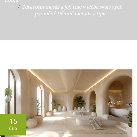
Domů
Zdravotní masáž a její role v léčbě svalových
poranění: Účinné metody a tipy
15
úno