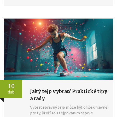
10
Jaký tejp vybrat? Praktické tipy
dub
a rady
Vybrat správný tejp může být oříšek hlavně
pro ty, kteří se s tejpováním teprve