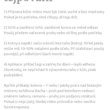
1) Příprava kůže: místo musí být čisté, suché a bez mastnoty.
Pokud je to potřeba, ohol chlupy, ať tejp drží.
2) Střih a zaoblení rohů: zaoblené konce se méně odlepí.
Použij předem nařezené pruhy nebo stříhej podle potřeby.
3) Kotvy a napětí: začni a konči bez tahu (kotvy). Střed pásky
může mít 10–50% natažení podle účelu. Při stabilizaci použij
pevnější, při odlehčení šlach menší napětí.
4) Aplikace: přitlač tejp a zahřej ho dlaní – lepší adheze.
Zkontroluj, že nepřichází k výraznému tahu v kůži, jinak
podráždění.
Rychlé příklady: koleno – Y nebo I pásky pod a nad bolavým
místem; Achillova šlacha – pruh pod kotníkem vedoucí
směrem nahoru; rameno – pruhy pro podporu rotátorů.
Pokud si nejsi jistý, hledej video průvodce nebo navštiv
fyzioterapeuta.