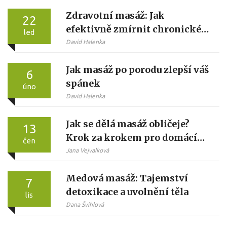
Zdravotní masáž: Jak
22
efektivně zmírnit chronické
led
bolesti bez léků
David Halenka
Jak masáž po porodu zlepší váš
6
spánek
úno
David Halenka
Jak se dělá masáž obličeje?
13
Krok za krokem pro domácí
čen
péči
Jana Vejvalková
Medová masáž: Tajemství
7
detoxikace a uvolnění těla
lis
Dana Švihlová