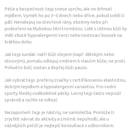
Péče a bezpečnost: tejp snese sprchu, ale ne drhnutí
mýdlem. Vyměň ho po 3–5 dnech nebo dříve, pokud svědí či
pálí. Nenalepuj na otevřené rány, ekzémy nebo při
podezření na hlubokou žilní trombózu. Lidé s citlivou kůží by
měli zkusit hypoalergenní verzi nebo testovací kousek na
krátkou dobu.
Jak tejp sundat: natři kůži olejem (např. dětským nebo
olivovým), pomalu odlepuj směrem k vlasům kůže, ne proti.
Pokud to bolí, zastav a dopřej kůži pauzu.
Jak vybrat tejp: preferuj značky s certifikovanou elasticitou,
dobrým lepidlem a hypoalergenní variantou. Pro vodní
sporty hledej voděodolné pásky. Levný tejp často nepruží
správně a rychle se odlepí.
Nezapomeň: tejp je nástroj, ne samoléčba. Pomůže ti
zrychlit návrat do aktivity a zmírnit nepohodlí, ale u
vážnějších potíží je nejlepší konzultace s odborníkem.