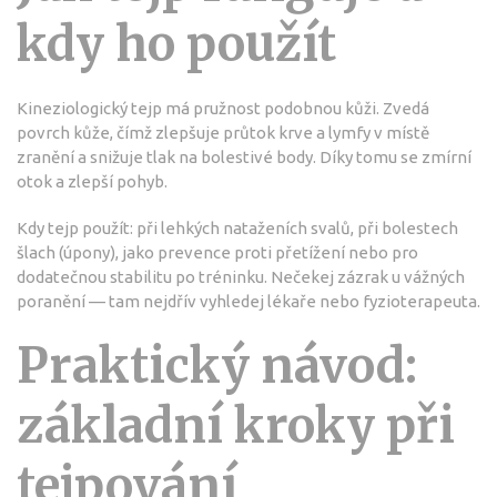
kdy ho použít
Kineziologický tejp má pružnost podobnou kůži. Zvedá
povrch kůže, čímž zlepšuje průtok krve a lymfy v místě
zranění a snižuje tlak na bolestivé body. Díky tomu se zmírní
otok a zlepší pohyb.
Kdy tejp použít: při lehkých nataženích svalů, při bolestech
šlach (úpony), jako prevence proti přetížení nebo pro
dodatečnou stabilitu po tréninku. Nečekej zázrak u vážných
poranění — tam nejdřív vyhledej lékaře nebo fyzioterapeuta.
Praktický návod:
základní kroky při
tejpování