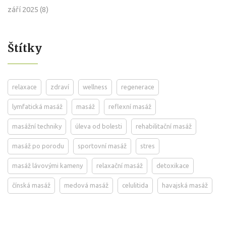
září 2025
(8)
Štítky
relaxace
zdraví
wellness
regenerace
lymfatická masáž
masáž
reflexní masáž
masážní techniky
úleva od bolesti
rehabilitační masáž
masáž po porodu
sportovní masáž
stres
masáž lávovými kameny
relaxační masáž
detoxikace
čínská masáž
medová masáž
celulitida
havajská masáž