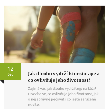
12
Jak dlouho vydrží kinesiotape a
čec
co ovlivňuje jeho životnost?
Zajímá vás, jak dlouho vydrží tejp na kůži?
Dozvíte se, co ovlivňuje jeho životnost, jak
o něj správně pečovat i co ještě zaručeně
nevíte.