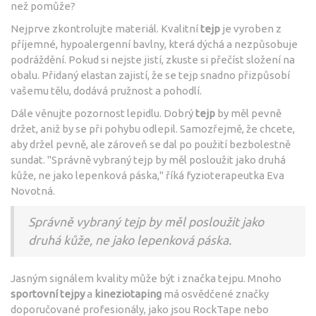
než pomůže?
Nejprve zkontrolujte materiál. Kvalitní
tejp
je vyroben z
příjemné, hypoalergenní bavlny, která dýchá a nezpůsobuje
podráždění. Pokud si nejste jistí, zkuste si přečíst složení na
obalu. Přidaný elastan zajistí, že se tejp snadno přizpůsobí
vašemu tělu, dodává pružnost a pohodlí.
Dále věnujte pozornost lepidlu. Dobrý
tejp
by měl pevně
držet, aniž by se při pohybu odlepil. Samozřejmě, že chcete,
aby držel pevně, ale zároveň se dal po použití bezbolestně
sundat. "Správně vybraný tejp by měl posloužit jako druhá
kůže, ne jako lepenková páska," říká fyzioterapeutka Eva
Novotná.
Správně vybraný tejp by měl posloužit jako
druhá kůže, ne jako lepenková páska.
Jasným signálem kvality může být i značka tejpu. Mnoho
sportovní tejpy
a
kineziotaping
má osvědčené značky
doporučované profesionály, jako jsou RockTape nebo