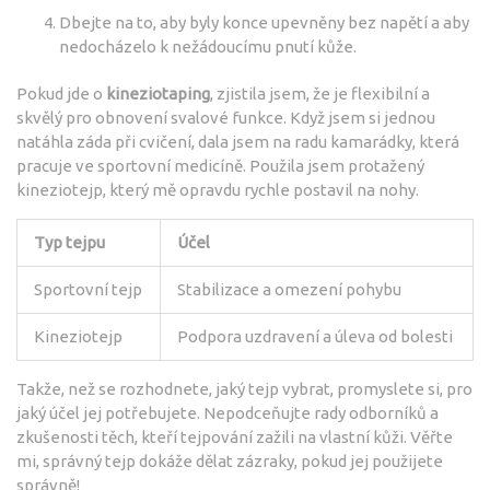
Dbejte na to, aby byly konce upevněny bez napětí a aby
nedocházelo k nežádoucímu pnutí kůže.
Pokud jde o
kineziotaping
, zjistila jsem, že je flexibilní a
skvělý pro obnovení svalové funkce. Když jsem si jednou
natáhla záda při cvičení, dala jsem na radu kamarádky, která
pracuje ve sportovní medicíně. Použila jsem protažený
kineziotejp, který mě opravdu rychle postavil na nohy.
Typ tejpu
Účel
Sportovní tejp
Stabilizace a omezení pohybu
Kineziotejp
Podpora uzdravení a úleva od bolesti
Takže, než se rozhodnete, jaký tejp vybrat, promyslete si, pro
jaký účel jej potřebujete. Nepodceňujte rady odborníků a
zkušenosti těch, kteří tejpování zažili na vlastní kůži. Věřte
mi, správný tejp dokáže dělat zázraky, pokud jej použijete
správně!