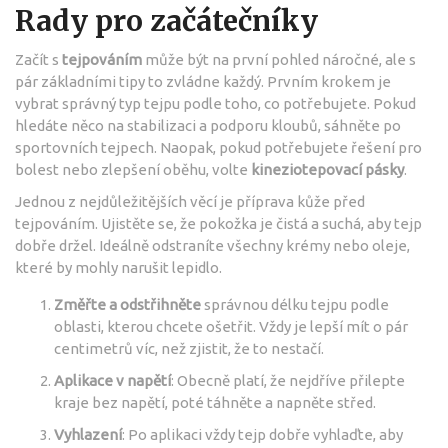
Rady pro začátečníky
Začít s
tejpováním
může být na první pohled náročné, ale s
pár základními tipy to zvládne každý. Prvním krokem je
vybrat správný typ tejpu podle toho, co potřebujete. Pokud
hledáte něco na stabilizaci a podporu kloubů, sáhněte po
sportovních tejpech. Naopak, pokud potřebujete řešení pro
bolest nebo zlepšení oběhu, volte
kineziotepovací pásky
.
Jednou z nejdůležitějších věcí je příprava kůže před
tejpováním. Ujistěte se, že pokožka je čistá a suchá, aby tejp
dobře držel. Ideálně odstraníte všechny krémy nebo oleje,
které by mohly narušit lepidlo.
Změřte a odstřihněte
správnou délku tejpu podle
oblasti, kterou chcete ošetřit. Vždy je lepší mít o pár
centimetrů víc, než zjistit, že to nestačí.
Aplikace v napětí
: Obecně platí, že nejdříve přilepte
kraje bez napětí, poté táhněte a napněte střed.
Vyhlazení
: Po aplikaci vždy tejp dobře vyhlaďte, aby