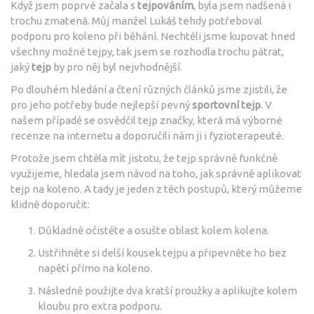
Když jsem poprvé začala s
tejpováním
, byla jsem nadšená i
trochu zmatená. Můj manžel Lukáš tehdy potřeboval
podporu pro koleno při běhání. Nechtěli jsme kupovat hned
všechny možné tejpy, tak jsem se rozhodla trochu pátrat,
jaký
tejp
by pro něj byl nejvhodnější.
Po dlouhém hledání a čtení různých článků jsme zjistili, že
pro jeho potřeby bude nejlepší pevný
sportovní tejp
. V
našem případě se osvědčil tejp značky, která má výborné
recenze na internetu a doporučili nám ji i fyzioterapeuté.
Protože jsem chtěla mít jistotu, že tejp správně funkčně
využijeme, hledala jsem návod na toho, jak správně aplikovat
tejp na koleno. A tady je jeden z těch postupů, který můžeme
klidně doporučit:
Důkladně očistěte a osušte oblast kolem kolena.
Ustřihněte si delší kousek tejpu a připevněte ho bez
napětí přímo na koleno.
Následně použijte dva kratší proužky a aplikujte kolem
kloubu pro extra podporu.