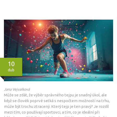
10
dub
Jana Vejvalková
Může se zdát, že výběr správného tejpu je snadný úkol, ale
když se člověk poprvé setká s nespočtem možností na trhu,
může být trochu ztracený. Který tejp je ten pravý? Je rozdíl
mezi tím, co používají sportovci, a tím, co je ideální při