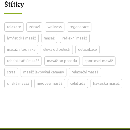
Štítky
relaxace
zdraví
wellness
regenerace
lymfatická masáž
masáž
reflexní masáž
masážní techniky
úleva od bolesti
detoxikace
rehabilitační masáž
masáž po porodu
sportovní masáž
stres
masáž lávovými kameny
relaxační masáž
čínská masáž
medová masáž
celulitida
havajská masáž