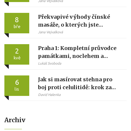
sportovce i běžné lidi
Jana Vejvalková
Překvapivé výhody čínské
8
masáže, o kterých jste
bře
nevěděli
Jana Vejvalková
Praha 1: Kompletní průvodce
2
památkami, noclehem a
kvě
relaxací
Lukáš Svoboda
Jak si masírovat stehna pro
6
boj proti celulitidě: krok za
lis
krokem
David Halenka
Archiv