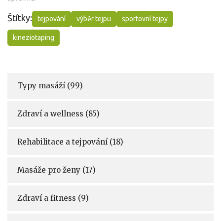
Štítky:
tejpování
výběr tejpu
sportovní tejpy
kineziotaping
Typy masáží
(99)
Zdraví a wellness
(85)
Rehabilitace a tejpování
(18)
Masáže pro ženy
(17)
Zdraví a fitness
(9)