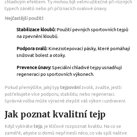
chladivým efektem. Ty mohou být velmi užitečné při různých
typech zánětů nebo při příznacích svalové únavy.
Nejčastější použití:
Stabilizace kloubů:
Použití pevných sportovních tejpů
na zpevnění kloubů.
Podpora svalů:
Kineziotepovací pásky, které pomáhají
snižovat bolest a otoky.
Prevence únavy:
Speciální chladivé tejpy usnadňují
regeneraci po sportovních výkonech.
Pokud přemýšlíte, jaký typ
tejpování
zvolit, zvažte, jestli
potřebujete více podporu, stabilitu, nebo regeneraci.
Správná volba může výrazně zlepšit váš výkon i uzdravení.
Jak poznat kvalitní tejp
Když vybíráte
tejp
, je klíčové rozpoznat kvalitu. Na co se
zaměřit, abyste si domů nepřinesli něco, co vás spíš naštve