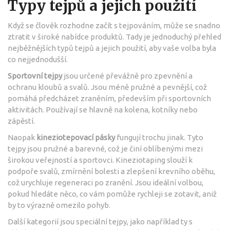
Typy tejpů a jejich použití
Když se člověk rozhodne začít s tejpováním, může se snadno
ztratit v široké nabídce produktů. Tady je jednoduchý přehled
nejběžnějších typů tejpů a jejich použití, aby vaše volba byla
co nejjednodušší.
Sportovní tejpy
jsou určené převážně pro zpevnění a
ochranu kloubů a svalů. Jsou méně pružné a pevnější, což
pomáhá předcházet zraněním, především při sportovních
aktivitách. Používají se hlavně na kolena, kotníky nebo
zápěstí.
Naopak
kineziotepovací pásky
fungují trochu jinak. Tyto
tejpy jsou pružné a barevné, což je činí oblíbenými mezi
širokou veřejností a sportovci. Kineziotaping slouží k
podpoře svalů, zmírnění bolesti a zlepšení krevního oběhu,
což urychluje regeneraci po zranění. Jsou ideální volbou,
pokud hledáte něco, co vám pomůže rychleji se zotavit, aniž
by to výrazně omezilo pohyb.
Další kategorií jsou speciální tejpy, jako například ty s