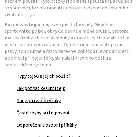
běžném použití? Tyto otázky si pokládá spousta lidí, ať už jsou
to sportovci, fyzioterapeuti nebo jen nadšenci do zdravého
životního stylu.
Různé typy tejpů mají své specifické účely. Například
sportovní tejpy jsou obvykle pevné a méně pružné, protože
mají za úkol stabilizovat klouby a omezit jejich pohyb, což je
ideální při prevenci zranění. Oproti tomu kineziotepovací
pásky jsou pružné a často barevné, dokážou ulevit od bolesti
a pomoci při hojení díky stimulaci krevního oběhu a
lymfatického systému.
Typy tejpů a jejich použití
Jak poznat kvalitní tejp
Rady pro začátečníky
Časté chyby při tejpování
Doporučení a osobní příběhy