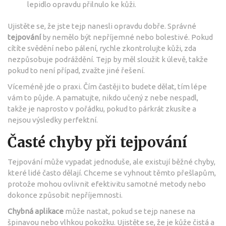
lepidlo opravdu přilnulo ke kůži.
Ujistěte se, že jste tejp nanesli opravdu dobře. Správné
tejpování
by nemělo být nepříjemné nebo bolestivé. Pokud
cítíte svědění nebo pálení, rychle zkontrolujte kůži, zda
nezpůsobuje podráždění. Tejp by měl sloužit k úlevě, takže
pokud to není případ, zvažte jiné řešení.
Víceméně jde o praxi. Čím častěji to budete dělat, tím lépe
vám to půjde. A pamatujte, nikdo učený z nebe nespadl,
takže je naprosto v pořádku, pokud to párkrát zkusíte a
nejsou výsledky perfektní.
Časté chyby při tejpování
Tejpování může vypadat jednoduše, ale existují běžné chyby,
které lidé často dělají. Chceme se vyhnout těmto přešlapům,
protože mohou ovlivnit efektivitu samotné metody nebo
dokonce způsobit nepříjemnosti.
Chybná aplikace
může nastat, pokud se tejp nanese na
špinavou nebo vlhkou pokožku. Ujistěte se, že je kůže čistá a