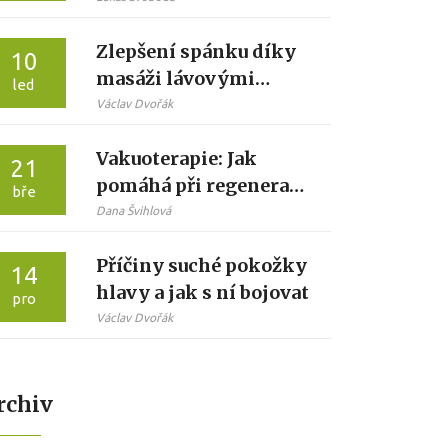
Vývoj
Zlepšení spánku díky
10
masáži lávovými
led
kameny: Jak teplé
Václav Dvořák
kameny pomáhají
Vakuoterapie: Jak
usnout rychleji a
21
pomáhá při regeneraci
hlouběji
bře
těla a svalů
Dana Švihlová
Příčiny suché pokožky
14
hlavy a jak s ní bojovat
pro
Václav Dvořák
rchiv