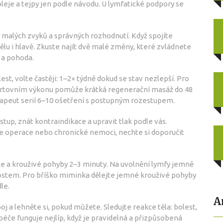
leje a tejpy jen podle návodu. U lymfatické podpory se
r malých zvyků a správných rozhodnutí. Když spojíte
ělu i hlavě. Zkuste najít dvě malé změny, které zvládnete
e a pohoda.
est, volte častěji: 1–2× týdně dokud se stav nezlepší. Pro
portovním výkonu pomůže krátká regenerační masáž do 48
rapeut serií 6–10 ošetření s postupným rozestupem.
stup, znát kontraindikace a upravit tlak podle vás.
te operace nebo chronické nemoci, nechte si doporučit
ce a krouživé pohyby 2–3 minuty. Na uvolnění lymfy jemně
ostem. Pro bříško miminka dělejte jemné krouživé pohyby
le.
A
oj a lehněte si, pokud můžete. Sledujte reakce těla: bolest,
 péče funguje nejlíp, když je pravidelná a přizpůsobená