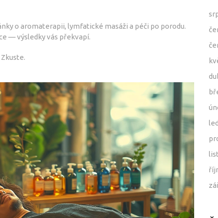
sr
ánky o aromaterapii, lymfatické masáži a péči po porodu.
če
ce — výsledky vás překvapí.
če
 Zkuste.
kv
du
bř
ún
le
pr
li
ří
zá