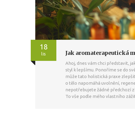
18
Jak aromaterapeutická ma
lis
Ahoj, dnes vám chci představit, 
styl k lepšímu. Ponoříme se do svě
může tato holistická praxe zlepši
o tělo napomáhá uvolnění, regener
nepotřebujete žádné předchozí zk
To vše podle mého vlastního záži