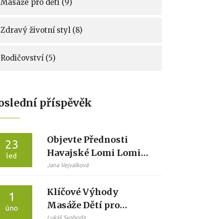
Masáže pro děti
(9)
Zdravý životní styl
(8)
Rodičovství
(5)
oslední příspěvěk
Objevte Přednosti
23
Havajské Lomi Lomi
led
Masáže pro Tělo a
Jana Vejvalková
Mysl
Klíčové Výhody
1
Masáže Dětí pro
úno
Sociální a Emocionální
Lukáš Svoboda