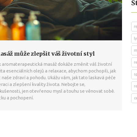
Š
r
l
m
sáž může zlepšit váš životní styl
r
jak aromaterapeutická masáž dokáže změnit váš životní
ta esenciálních olejů a relaxace, abychom pochopili, jak
s
t naše zdraví a pohodu. Ukážu vám, jak tato laskavá péče
aci a zlepšení kvality života. Nebojte se,
r
ušenosti, jen otevřenou mysl a touhu se věnovat sobě.
tku a pochopení.
c