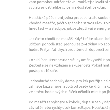
vám pomohou udržet efekt. Používejte kvalitní o
vyplatí přidat lehké cvičení a dostatek tekutin.
Holistická péče není jedna procedura, ale soubo
vhodné masáže, péči o spánek a stravu, uleví to t
hned teď — a sledujte, jak se zlepší vaše energi
Jak často chodit na masáž? Když řešíte akutní bol
udržení pohodě stačí jednou za 2–4 týdny. Po s
hodin. Při lymfatických problémech doporučí te
Co si hlídat u terapeuta? Měl by umět vysvětlit po
Zeptejte se na vzdělání a zkušenosti. Pokud má
postup od lékaře.
Jednoduché techniky doma: pro krk použijte pal
táhněte kůži směrem dolů od brady ke klíčním k
ve směru hodinových ručiček několik minut po jíd
Po masáži se vyhněte alkoholu, dejte si teplý náp
závratě nebo rychlý otok konzultujte. Holistická