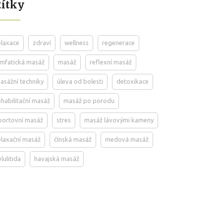
títky
elaxace
zdraví
wellness
regenerace
ymfatická masáž
masáž
reflexní masáž
asážní techniky
úleva od bolesti
detoxikace
ehabilitační masáž
masáž po porodu
portovní masáž
stres
masáž lávovými kameny
elaxační masáž
čínská masáž
medová masáž
elulitida
havajská masáž