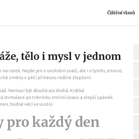
Čištění vlasů
áže, tělo i mysl v jednom
na celek. Nejde jen o uvolnění svalů, ale i o lymfu, emoce,
uché změny v péči přinesou reálné zlepšení.
sáž. Nemusí být dlouhá ani drahá. Krátká
stimulace po tréninku zmírní únavu a zlepší spánek.
en, hodně věcí se uvolní.
y pro každý den