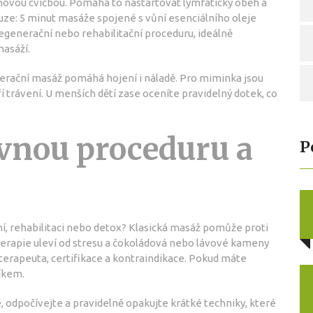
ovou cvičbou. Pomáhá to nastartovat lymfatický oběh a
uze: 5 minut masáže spojené s vůní esenciálního oleje
 regenerační nebo rehabilitační proceduru, ideálně
asáží.
erační masáž pomáhá hojení i náladě. Pro miminka jsou
trávení. U menších dětí zase oceníte pravidelný dotek, co
ávnou proceduru a
P
ní, rehabilitaci nebo detox? Klasická masáž pomůže proti
terapie uleví od stresu a čokoládová nebo lávové kameny
 terapeuta, certifikace a kontraindikace. Pokud máte
íkem.
, odpočívejte a pravidelně opakujte krátké techniky, které