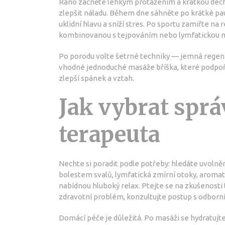
Ráno začněte lehkým protažením a krátkou dech
zlepšit náladu. Během dne sáhněte po krátké pa
uklidní hlavu a sníží stres. Po sportu zamiřte na
kombinovanou s tejpováním nebo lymfatickou m
Po porodu volte šetrné techniky — jemná regen
vhodné jednoduché masáže bříška, které podpoří 
zlepší spánek a vztah.
Jak vybrat spr
terapeuta
Nechte si poradit podle potřeby: hledáte uvolně
bolestem svalů, lymfatická zmírní otoky, aroma
nabídnou hluboký relax. Ptejte se na zkušenosti
zdravotní problém, konzultujte postup s odborn
Domácí péče je důležitá. Po masáži se hydratujte