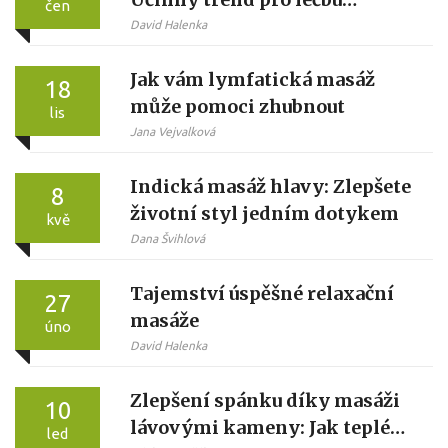
čen
migrény
David Halenka
Jak vám lymfatická masáž
18
může pomoci zhubnout
lis
Jana Vejvalková
Indická masáž hlavy: Zlepšete
8
životní styl jedním dotykem
kvě
Dana Švihlová
Tajemství úspěšné relaxační
27
masáže
úno
David Halenka
Zlepšení spánku díky masáži
10
lávovými kameny: Jak teplé
led