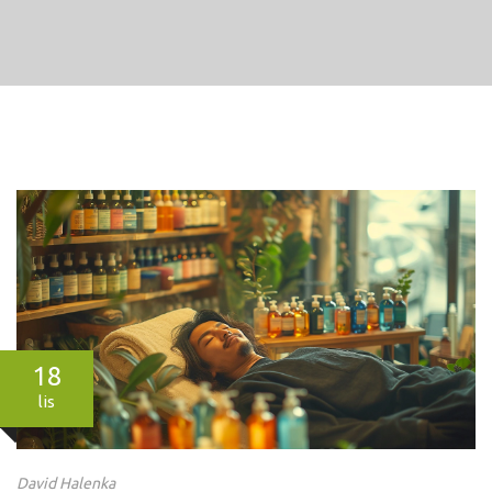
18
lis
David Halenka