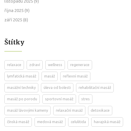
listopadu 2025
(9)
října 2025
(9)
září 2025
(8)
Štítky
relaxace
zdraví
wellness
regenerace
lymfatická masáž
masáž
reflexní masáž
masážní techniky
úleva od bolesti
rehabilitační masáž
masáž po porodu
sportovní masáž
stres
masáž lávovými kameny
relaxační masáž
detoxikace
čínská masáž
medová masáž
celulitida
havajská masáž