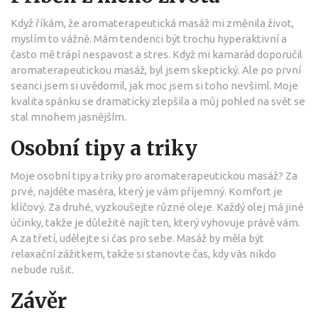
Když říkám, že aromaterapeutická masáž mi změnila život,
myslím to vážně. Mám tendenci být trochu hyperaktivní a
často mě trápí nespavost a stres. Když mi kamarád doporučil
aromaterapeutickou masáž, byl jsem skeptický. Ale po první
seanci jsem si uvědomil, jak moc jsem si toho nevšiml. Moje
kvalita spánku se dramaticky zlepšila a můj pohled na svět se
stal mnohem jasnějším.
Osobní tipy a triky
Moje osobní tipy a triky pro aromaterapeutickou masáž? Za
prvé, najděte maséra, který je vám příjemný. Komfort je
klíčový. Za druhé, vyzkoušejte různé oleje. Každý olej má jiné
účinky, takže je důležité najít ten, který vyhovuje právě vám.
A za třetí, udělejte si čas pro sebe. Masáž by měla být
relaxační zážitkem, takže si stanovte čas, kdy vás nikdo
nebude rušit.
Závěr