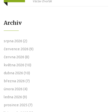
kameny pomáhají usnout
Václav Dvořák
rychleji a hlouběji
Archiv
srpna 2026
(2)
července 2026
(9)
června 2026
(8)
května 2026
(10)
dubna 2026
(10)
března 2026
(7)
února 2026
(4)
ledna 2026
(9)
prosince 2025
(7)