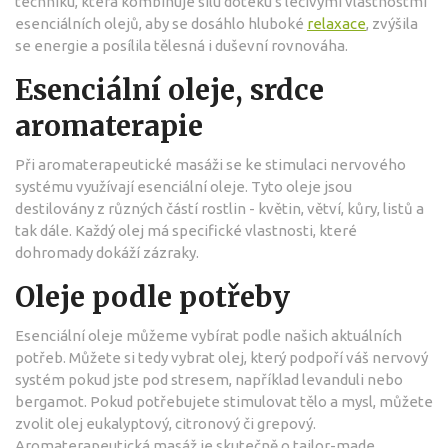
techniku, která kombinuje sílu doteku s léčivými vlastnostmi
esenciálních olejů, aby se dosáhlo hluboké
relaxace
, zvýšila
se energie a posílila tělesná i duševní rovnováha.
Esenciální oleje, srdce
aromaterapie
Při aromaterapeutické masáži se ke stimulaci nervového
systému využívají esenciální oleje. Tyto oleje jsou
destilovány z různých částí rostlin - květin, větví, kůry, listů a
tak dále. Každý olej má specifické vlastnosti, které
dohromady dokáží zázraky.
Oleje podle potřeby
Esenciální oleje můžeme vybírat podle našich aktuálních
potřeb. Můžete si tedy vybrat olej, který podpoří váš nervový
systém pokud jste pod stresem, například levanduli nebo
bergamot. Pokud potřebujete stimulovat tělo a mysl, můžete
zvolit olej eukalyptový, citronový či grepový.
Aromaterapeutická masáž je skutečně o tailor-made