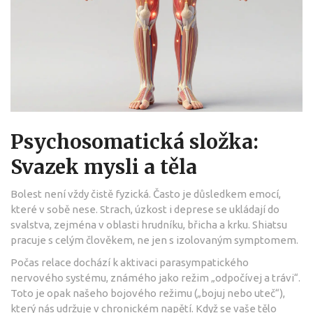
Psychosomatická složka:
Svazek mysli a těla
Bolest není vždy čistě fyzická. Často je důsledkem emocí,
které v sobě nese. Strach, úzkost i deprese se ukládají do
svalstva, zejména v oblasti hrudníku, břicha a krku. Shiatsu
pracuje s celým člověkem, ne jen s izolovaným symptomem.
Počas relace dochází k aktivaci parasympatického
nervového systému, známého jako režim „odpočívej a trávi“.
Toto je opak našeho bojového režimu („bojuj nebo uteč“),
který nás udržuje v chronickém napětí. Když se vaše tělo