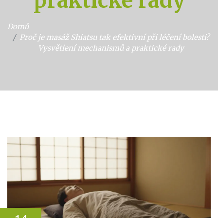
praktické rady
Domů
Proč je masáž Shiatsu tak efektivní při léčení bolesti?
Vysvětlení mechanismů a praktické rady