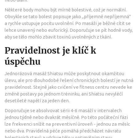
Některé body mohou být mírně bolestivé, což je normální.
Obvykle se tato bolest popisuje jako „příjemně nepříjemná"
a rychle ustupuje pocitu uvolnění. Po masáži je běžné cítit se
lehce unavený nebo euforický. Doporučuje se pít hodně vody,
aby se tělo mohlo zbavit toxinů uvolněných z tkání.
Pravidelnost je klíč k
úspěchu
Jednorázová masáž Shiatsu může poskytnout okamžitou
úlevu, ale pro dlouhodobé řešení chronických bolestí je nutná
pravidelnost. Stejně jako cvičení ve fitness centru nevede ke
změně postavy po jednom tréninku, ani Shiatsu nevyléčí
desetileté napětí za jeden den.
Doporučuje se absolvovat sérii 4-6 masáží v intervalech
jednou týdně nebo dvakrát měsíčně. Po této počáteční fázi
lze frekvenci snížit na preventivní úroveň - jednou za měsíc
nebo dva. Pravidelná péče pomáhá předcházet návratu
bolestivých stavů a udržuje tělo v optimálním stavu.