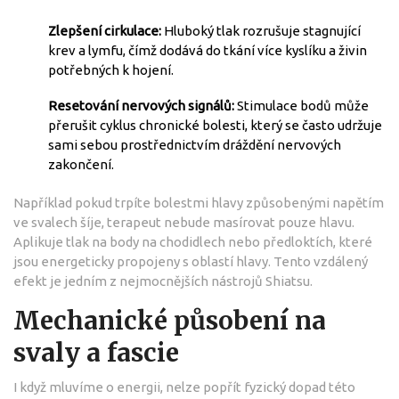
Zlepšení cirkulace:
Hluboký tlak rozrušuje stagnující
krev a lymfu, čímž dodává do tkání více kyslíku a živin
potřebných k hojení.
Resetování nervových signálů:
Stimulace bodů může
přerušit cyklus chronické bolesti, který se často udržuje
sami sebou prostřednictvím dráždění nervových
zakončení.
Například pokud trpíte bolestmi hlavy způsobenými napětím
ve svalech šíje, terapeut nebude masírovat pouze hlavu.
Aplikuje tlak na body na chodidlech nebo předloktích, které
jsou energeticky propojeny s oblastí hlavy. Tento vzdálený
efekt je jedním z nejmocnějších nástrojů Shiatsu.
Mechanické působení na
svaly a fascie
I když mluvíme o energii, nelze popřít fyzický dopad této