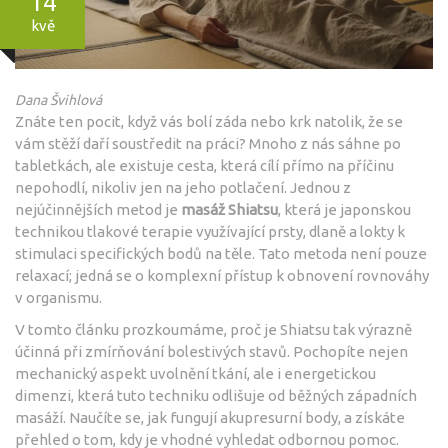
14
kvě
Dana Švihlová
Znáte ten pocit, když vás bolí záda nebo krk natolik, že se
vám stěží daří soustředit na práci? Mnoho z nás sáhne po
tabletkách, ale existuje cesta, která cílí přímo na příčinu
nepohodlí, nikoliv jen na jeho potlačení. Jednou z
nejúčinnějších metod je
masáž Shiatsu
, která je
japonskou
technikou tlakové terapie využívající prsty, dlaně a lokty k
stimulaci specifických bodů na těle
. Tato metoda není pouze
relaxací; jedná se o komplexní přístup k obnovení rovnováhy
v organismu.
V tomto článku prozkoumáme, proč je Shiatsu tak výrazně
účinná při zmírňování bolestivých stavů. Pochopíte nejen
mechanický aspekt uvolnění tkání, ale i energetickou
dimenzi, která tuto techniku odlišuje od běžných západních
masáží. Naučíte se, jak fungují akupresurní body, a získáte
přehled o tom, kdy je vhodné vyhledat odbornou pomoc.