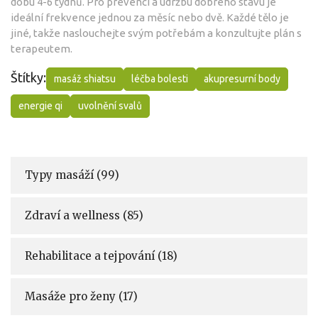
dobu 4-6 týdnů. Pro prevenci a údržbu dobrého stavu je
ideální frekvence jednou za měsíc nebo dvě. Každé tělo je
jiné, takže naslouchejte svým potřebám a konzultujte plán s
terapeutem.
Štítky:
masáž shiatsu
léčba bolesti
akupresurní body
energie qi
uvolnění svalů
Typy masáží
(99)
Zdraví a wellness
(85)
Rehabilitace a tejpování
(18)
Masáže pro ženy
(17)