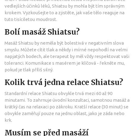
vedlejších účinků léků, Shiatsu by mohla být tím správným
krokem. Vyzkoušejte to a zjistěte, jak vaše tělo reaguje na
tuto tisíciletou moudrost.
Bolí masáž Shiatsu?
Masáž Shiatsu by neměla být bolestivá v negativním slova
smyslu. Můžete cítit tlak a někdy i mírné nepohodlí na velmi
napjatých bodech, ale terapeut by měl vždy respektovat vaši
toleranci. Komunikace s masérem je klíčová - řekněte mu,
pokud je tlak příliš silný.
Kolik trvá jedna relace Shiatsu?
Standardní relace Shiatsu obvykle trvá mezi 60 až 90
minutami. To zahrnuje úvodní konzultaci, samotnou masáž a
krátký čas na relaxaci po zákroku. Kratší relace (30 minut) se
obvykle zaměřují pouze na jednu oblast, jako je záda nebo
krk.
Musím se před masáží