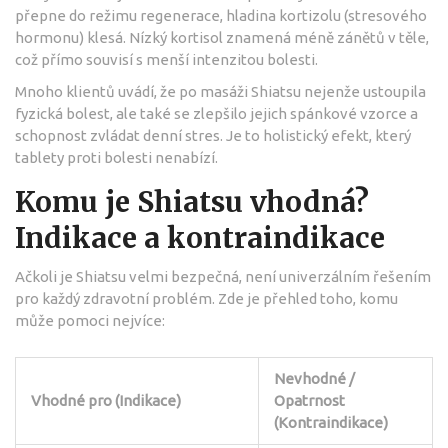
přepne do režimu regenerace, hladina kortizolu (stresového
hormonu) klesá. Nízký kortisol znamená méně zánětů v těle,
což přímo souvisí s menší intenzitou bolesti.
Mnoho klientů uvádí, že po masáži Shiatsu nejenže ustoupila
fyzická bolest, ale také se zlepšilo jejich spánkové vzorce a
schopnost zvládat denní stres. Je to holistický efekt, který
tablety proti bolesti nenabízí.
Komu je Shiatsu vhodná?
Indikace a kontraindikace
Ačkoli je Shiatsu velmi bezpečná, není univerzálním řešením
pro každý zdravotní problém. Zde je přehled toho, komu
může pomoci nejvíce:
Nevhodné /
Vhodné pro (Indikace)
Opatrnost
(Kontraindikace)