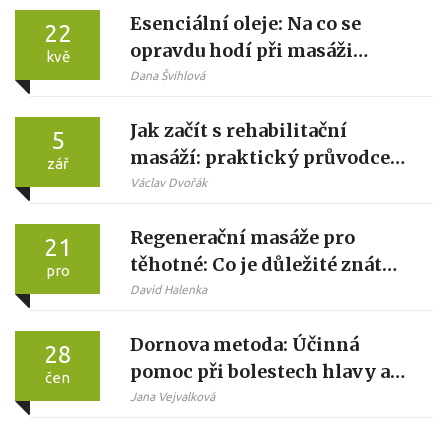
Esenciální oleje: Na co se
22
opravdu hodí při masáži
kvě
lávovými kameny?
Dana Švihlová
Jak začít s rehabilitační
5
masáží: praktický průvodce
zář
krok za krokem
Václav Dvořák
Regenerační masáže pro
21
těhotné: Co je důležité znát
pro
před návštěvou
David Halenka
Dornova metoda: Účinná
28
pomoc při bolestech hlavy a
čen
migrénách
Jana Vejvalková