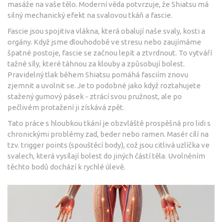
masáže na vaše tělo. Moderní věda potvrzuje, že Shiatsu má
silný mechanický efekt na
svalovou tkáň
a
fascie
.
Fascie jsou spojitiva vlákna, která obalují naše svaly, kosti a
orgány. Když jsme dlouhodobě ve stresu nebo zaujímáme
špatné postoje, fascie se začnou lepít a ztvrdnout. To vytváří
tažné síly, které táhnou za klouby a způsobují bolest.
Pravidelný tlak během Shiatsu pomáhá fasciím znovu
zjemnit a uvolnit se. Je to podobné jako když roztahujete
stažený gumový pásek - ztrácí svou pružnost, ale po
pečlivém protažení ji získává zpět.
Tato práce s hloubkou tkání je obzvláště prospěšná pro lidi s
chronickými problémy zad, beder nebo ramen. Masér cílí na
tzv. trigger points (spouštěcí body), což jsou citlivá uzlíčka ve
svalech, která vysílají bolest do jiných částí těla. Uvolněním
těchto bodů dochází k rychlé úlevě.