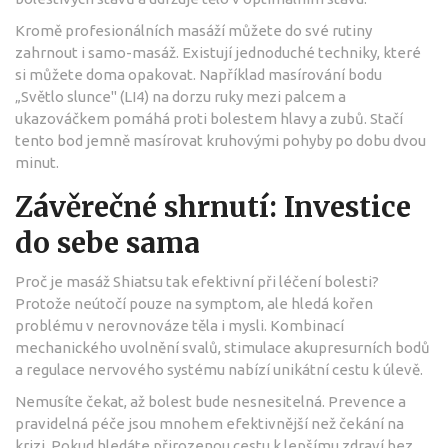
Kromě profesionálních masáží můžete do své rutiny
zahrnout i samo-masáž. Existují jednoduché techniky, které
si můžete doma opakovat. Například masírování bodu
„Světlo slunce" (LI4) na dorzu ruky mezi palcem a
ukazováčkem pomáhá proti bolestem hlavy a zubů. Stačí
tento bod jemně masírovat kruhovými pohyby po dobu dvou
minut.
Závěrečné shrnutí: Investice
do sebe sama
Proč je masáž Shiatsu tak efektivní při léčení bolesti?
Protože neútočí pouze na symptom, ale hledá kořen
problému v nerovnováze těla i mysli. Kombinací
mechanického uvolnění svalů, stimulace akupresurních bodů
a regulace nervového systému nabízí unikátní cestu k úlevě.
Nemusíte čekat, až bolest bude nesnesitelná. Prevence a
pravidelná péče jsou mnohem efektivnější než čekání na
krizi. Pokud hledáte přirozenou cestu k lepšímu zdraví bez