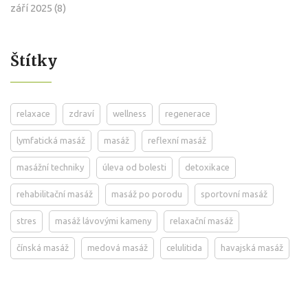
září 2025
(8)
Štítky
relaxace
zdraví
wellness
regenerace
lymfatická masáž
masáž
reflexní masáž
masážní techniky
úleva od bolesti
detoxikace
rehabilitační masáž
masáž po porodu
sportovní masáž
stres
masáž lávovými kameny
relaxační masáž
čínská masáž
medová masáž
celulitida
havajská masáž