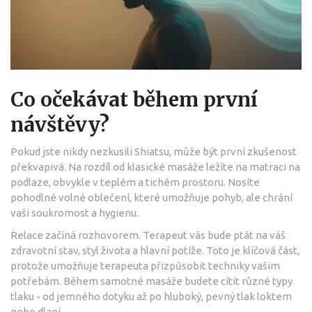
Co očekávat během první
návštěvy?
Pokud jste nikdy nezkusili Shiatsu, může být první zkušenost
překvapivá. Na rozdíl od klasické masáže ležíte na matraci na
podlaze, obvykle v teplém a tichém prostoru. Nosíte
pohodlné volné oblečení, které umožňuje pohyb, ale chrání
vaši soukromost a hygienu.
Relace začíná rozhovorem. Terapeut vás bude ptát na váš
zdravotní stav, styl života a hlavní potíže. Toto je klíčová část,
protože umožňuje terapeuta přizpůsobit techniky vašim
potřebám. Během samotné masáže budete cítit různé typy
tlaku - od jemného dotyku až po hluboký, pevný tlak loktem
nebo dlaní.