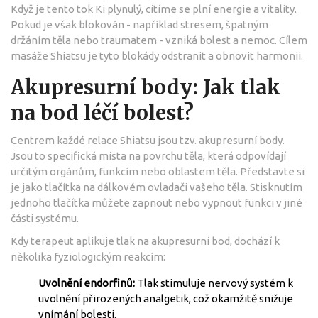
Když je tento tok Ki plynulý, cítíme se plní energie a vitality.
Pokud je však blokován - například stresem, špatným
držáním těla nebo traumatem - vzniká bolest a nemoc. Cílem
masáže Shiatsu je tyto blokády odstranit a obnovit harmonii.
Akupresurní body: Jak tlak
na bod léčí bolest?
Centrem každé relace Shiatsu jsou tzv.
akupresurní body
.
Jsou to specifická místa na povrchu těla, která odpovídají
určitým orgánům, funkcím nebo oblastem těla. Představte si
je jako tlačítka na dálkovém ovladači vašeho těla. Stisknutím
jednoho tlačítka můžete zapnout nebo vypnout funkci v jiné
části systému.
Kdy terapeut aplikuje tlak na akupresurní bod, dochází k
několika fyziologickým reakcím:
Uvolnění endorfinů:
Tlak stimuluje nervový systém k
uvolnění přirozených analgetik, což okamžitě snižuje
vnímání bolesti.