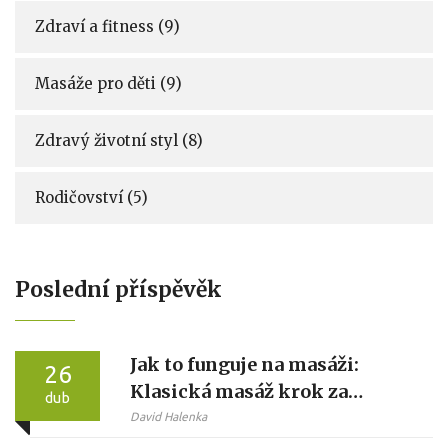
Zdraví a fitness
(9)
Masáže pro děti
(9)
Zdravý životní styl
(8)
Rodičovství
(5)
Poslední příspěvěk
Jak to funguje na masáži:
26
Klasická masáž krok za
dub
krokem
David Halenka