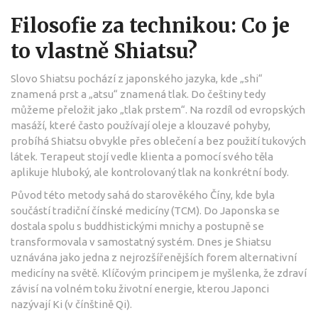
Filosofie za technikou: Co je
to vlastně Shiatsu?
Slovo
Shiatsu
pochází z japonského jazyka, kde „shi“
znamená prst a „atsu“ znamená tlak. Do češtiny tedy
můžeme přeložit jako „tlak prstem“. Na rozdíl od evropských
masáží, které často používají oleje a klouzavé pohyby,
probíhá Shiatsu obvykle přes oblečení a bez použití tukových
látek. Terapeut stojí vedle klienta a pomocí svého těla
aplikuje hluboký, ale kontrolovaný tlak na konkrétní body.
Původ této metody sahá do starověkého Číny, kde byla
součástí tradiční čínské medicíny (TCM). Do Japonska se
dostala spolu s buddhistickými mnichy a postupně se
transformovala v samostatný systém. Dnes je Shiatsu
uznávána jako jedna z nejrozšířenějších forem alternativní
medicíny na světě. Klíčovým principem je myšlenka, že zdraví
závisí na volném toku životní energie, kterou Japonci
nazývají
Ki
(v čínštině Qi).