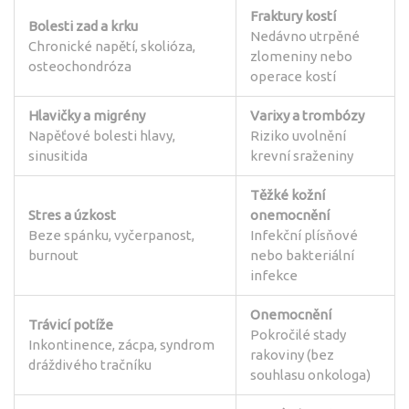
Fraktury kostí
Bolesti zad a krku
Nedávno utrpěné
Chronické napětí, skolióza,
zlomeniny nebo
osteochondróza
operace kostí
Hlavičky a migrény
Varixy a trombózy
Napěťové bolesti hlavy,
Riziko uvolnění
sinusitida
krevní sraženiny
Těžké kožní
Stres a úzkost
onemocnění
Beze spánku, vyčerpanost,
Infekční plísňové
burnout
nebo bakteriální
infekce
Onemocnění
Trávicí potíže
Pokročilé stady
Inkontinence, zácpa, syndrom
rakoviny (bez
dráždivého tračníku
souhlasu onkologa)