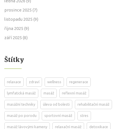
ledna 2026
(9)
prosince 2025
(7)
listopadu 2025
(9)
října 2025
(9)
září 2025
(8)
Štítky
relaxace
zdraví
wellness
regenerace
lymfatická masáž
masáž
reflexní masáž
masážní techniky
úleva od bolesti
rehabilitační masáž
masáž po porodu
sportovní masáž
stres
masáž lávovými kameny
relaxační masáž
detoxikace