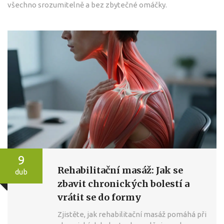
všechno srozumitelně a bez zbytečné omáčky.
9
Rehabilitační masáž: Jak se
dub
zbavit chronických bolestí a
vrátit se do formy
Zjistěte, jak rehabilitační masáž pomáhá při