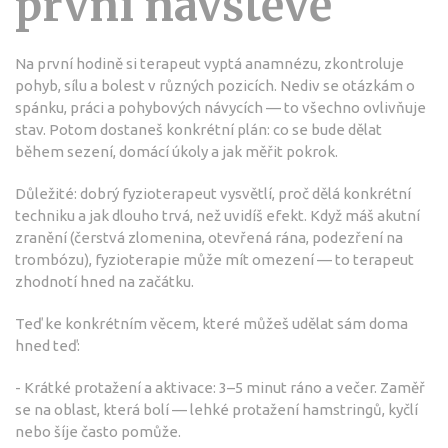
první návštěvě
Na první hodině si terapeut vyptá anamnézu, zkontroluje
pohyb, sílu a bolest v různých pozicích. Nediv se otázkám o
spánku, práci a pohybových návycích — to všechno ovlivňuje
stav. Potom dostaneš konkrétní plán: co se bude dělat
během sezení, domácí úkoly a jak měřit pokrok.
Důležité: dobrý fyzioterapeut vysvětlí, proč dělá konkrétní
techniku a jak dlouho trvá, než uvidíš efekt. Když máš akutní
zranění (čerstvá zlomenina, otevřená rána, podezření na
trombózu), fyzioterapie může mít omezení — to terapeut
zhodnotí hned na začátku.
Teď ke konkrétním věcem, které můžeš udělat sám doma
hned teď:
- Krátké protažení a aktivace: 3–5 minut ráno a večer. Zaměř
se na oblast, která bolí — lehké protažení hamstringů, kyčlí
nebo šíje často pomůže.