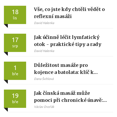
Vše, co jste kdy chtěli vědět o
18
reflexní masáži
lis
David Halenka
Jak účinně léčit lymfatický
17
otok - praktické tipy a rady
srp
David Halenka
Důležitost masáže pro
1
kojence a batolata: klíč k
bře
zdraví a rozvoji
Dana Švihlová
Jak čínská masáž může
19
pomoci při chronické únavě:
bře
vědecky podložené
Václav Dvořák
mechanismy a praxe