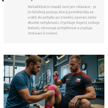
Rehabilitační masáž není jen relaxace - je
to léčebný postup, který pomáhá tělu se
vrátit do pohybu po zranění, operaci nebo
dlouhé nehybnosti. Zrychluje hojení, snižuje
bolesti, obnovuje pohyblivost a zvyšuje
motivaci k cvičení.