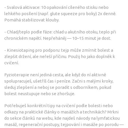
- Svalová aktivace: 10 opakování cíleného stisku nebo
lehkého posílení (např. glute squeeze pro boky) 2x denně.
Pomáhá stabilizovat klouby.
- Chlad/teplo podle fáze: chlad u akutního otoku, teplo při
chronickém napětí. Nepřeháněj — 10–15 minut je dost.
- Kinesiotaping pro podporu: tejp může zmírnit bolest a
zlepšit držení, ale neřeší příčinu. Použij ho jako doplněk k
cvičení.
Fyzioterapie není jediná cesta, ale když do ní aktivně
spolupracuješ, ušetříš čas i peníze. Začni s malými kroky,
sleduj zlepšení a neboj se poradit s odborníkem, pokud
bolest neustupuje nebo se zhoršuje.
Potřebuješ konkrétní tipy na cvičení podle bolesti nebo
odkazy na praktické články o masážích a technikách? Mrkni
do sekce článků na webu, kde najdeš návody na lymfatickou
masáž, regenerační postupy, tejpování i masáže po porodu —