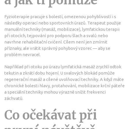
a jak ti pomůže
Fyzioterapie pracuje s bolestí, omezenou pohyblivostí i s
následky operací nebo sportovních úrazů. Terapeut použije
manuální techniky (masáž, mobilizace), lymfatickou terapii
při otocích, tejpování pro podporu šlach a svalů nebo
navrhne rehabilitační cvičení. Cílem není jen zmírnit
příznaky, ale vrátit správný pohybový vzorec — aby se
problém nevracel.
Například při otoku po úrazu lymfatická masáž zrychlí odtok
tekutin a zkrátí dobu hojení. U svalových blokád pomůže
regenerační masáž a cílené uvolňovací techniky. A když máte
chronické bolesti hlavy, protahování, mobilizace krční páteře
a speciální techniky mohou výrazně snížit frekvenci
záchvatů.
Co očekávat při