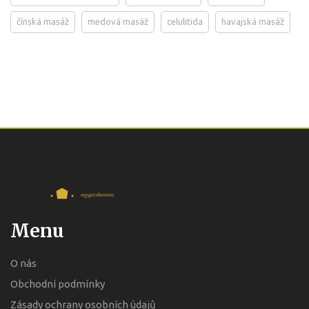
čínská masáž
medová masáž
celulitida
havajská masáž
Menu
O nás
Obchodní podmínky
Zásady ochrany osobních údajů