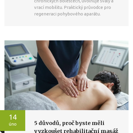
chronických bolestech, uvolňuje svaly a
vrací mobilitu. Praktický průvodce pro
regeneraci pohybového aparátu.
14
5 důvodů, proč byste měli
úno
vyzkoušet rehabilitační masáž