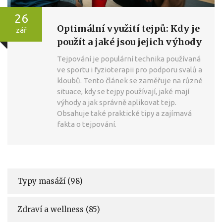
26
Optimální využití tejpů: Kdy je
zář
použít a jaké jsou jejich výhody
Tejpování je populární technika používaná
ve sportu i fyzioterapii pro podporu svalů a
kloubů. Tento článek se zaměřuje na různé
situace, kdy se tejpy používají, jaké mají
výhody a jak správně aplikovat tejp.
Obsahuje také praktické tipy a zajímavá
fakta o tejpování.
Typy masáží
(98)
Zdraví a wellness
(85)