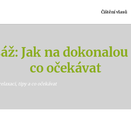
Čištění vlasů
ž: Jak na dokonalou r
co očekávat
elaxaci, tipy a co očekávat