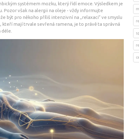
limbickým systémem mozku, který řídí emoce. Výsledkem je
m
u. Pozor však na alergii na oleje - vždy informujte
e být pro někoho příliš intenzivní na „relaxaci“ ve smyslu
r
 kteří mají trvale sevřená ramena, je to právě ta správná
 déle.
s
r
c