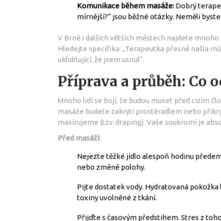
Komunikace během masáže:
Dobrý terapeu
mírnější?“ jsou běžné otázky. Neměli byste s
V Brně i dalších větších městech najdete mnoho s
Hledejte specifika: „Terapeutka přesně našla mů
uklidňující, že jsem usnul“.
Příprava a průběh: Co 
Mnoho lidí se bojí, že budou muset před cizím č
masáže budete zakrytí prostěradlem nebo přikrý
masírujeme (tzv. draping). Vaše soukromí je absol
Před masáží:
Nejezte těžké jídlo alespoň hodinu předem
nebo změně polohy.
Pijte dostatek vody. Hydratovaná pokožka 
toxiny uvolněné z tkání.
Přijďte s časovým předstihem. Stres z toho