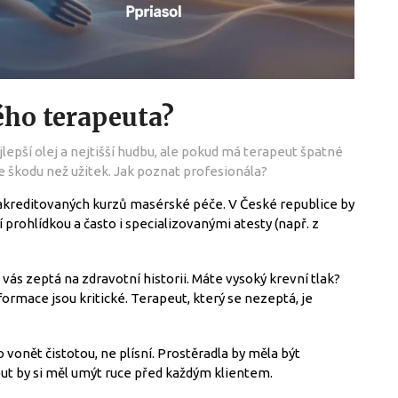
ého terapeuta?
jlepší olej a nejtišší hudbu, ale pokud má terapeut špatné
e škodu než užitek. Jak poznat profesionála?
akreditovaných kurzů masérské péče. V České republice by
prohlídkou a často i specializovanými atesty (např. z
vás zeptá na zdravotní historii. Máte vysoký krevní tlak?
rmace jsou kritické. Terapeut, který se nezeptá, je
 vonět čistotou, ne plísní. Prostěradla by měla být
ut by si měl umýt ruce před každým klientem.