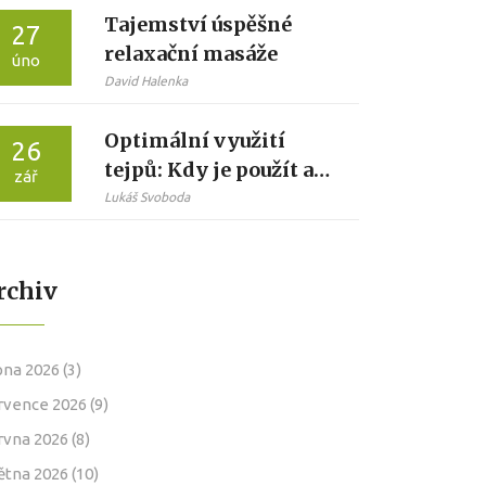
Tajemství úspěšné
27
relaxační masáže
úno
David Halenka
Optimální využití
26
tejpů: Kdy je použít a
zář
jaké jsou jejich
Lukáš Svoboda
výhody
rchiv
pna 2026
(3)
rvence 2026
(9)
rvna 2026
(8)
ětna 2026
(10)