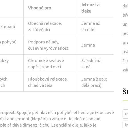
Intenzita
du
Vhodné pro
tlaku
bř
Obecná relaxace,
Jemná až
ún
 klepání
začátečníci
střední
le
h pohybů
Podpora nálady,
pr
Jemná
duševní vyrovnanost
li
oubky
Chronické svalové
Střední až
ří
napětí, sportovci
silná
zá
kých
Hloubková relaxace,
Jemná (teplo
ech
chladivá těla
dělá práci)
Š
terapeut. Spojuje pět hlavních pohybů: effleurage (klouzavé
r
ní), tapotement (klepání) a vibrace. Je ideální, pokud
pie
přidává dimenzi čichu. Esenciální oleje, jako je
l