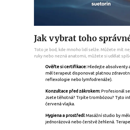
Jak vybrat toho správn
Toto je bod, kde mnoho lidí selže. Můžete mít ne
ruky nebo nezná anatomii, můžete si udělat spíš
Ověřte si certifikace:
Hledejte absolventy 
měl terapeut disponovat platnou zdravotní 
reflexologie nebo lymfodrenáže).
Konzultace před zákrokem:
Profesionál se 
Jsete těhotná? Trpíte trombózou? Tyto info
červená vlajka.
Hygiena a prostředí:
Masážní studio by mělo
jednorázová nebo čerstvě žehlená. Terape