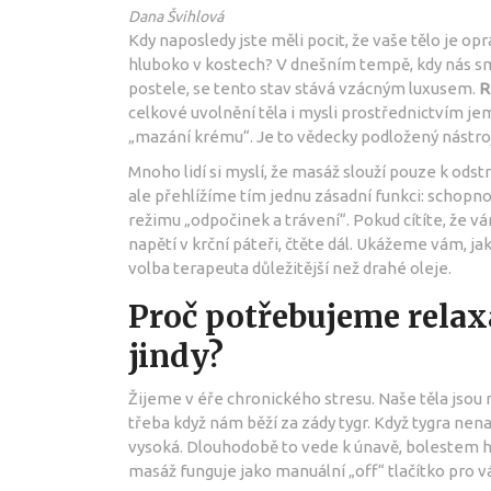
Dana Švihlová
Kdy naposledy jste měli pocit, že vaše tělo je o
hluboko v kostech? V dnešním tempě, kdy nás sma
postele, se tento stav stává vzácným luxusem.
R
celkové uvolnění těla i mysli prostřednictvím j
„mazání krému“. Je to vědecky podložený nástr
Mnoho lidí si myslí, že masáž slouží pouze k odst
ale přehlížíme tím jednu zásadní funkci: schopn
režimu „odpočinek a trávení“. Pokud cítíte, že 
napětí v krční páteři, čtěte dál. Ukážeme vám, ja
volba terapeuta důležitější než drahé oleje.
Proč potřebujeme relax
jindy?
Žijeme v éře chronického stresu. Naše těla jsou
třeba když nám běží za zády tygr. Když tygra ne
vysoká. Dlouhodobě to vede k únavě, bolestem hl
masáž funguje jako manuální „off“ tlačítko pro 