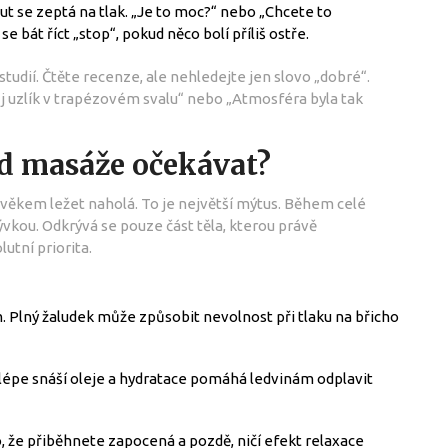
t se zeptá na tlak. „Je to moc?“ nebo „Chcete to
e bát říct „stop“, pokud něco bolí příliš ostře.
tudií. Čtěte recenze, ale nehledejte jen slovo „dobré“.
j uzlík v trapézovém svalu“ nebo „Atmosféra byla tak
od masáže očekávat?
lověkem ležet naholá. To je největší mýtus. Během celé
vkou. Odkrývá se pouze část těla, kterou právě
utní priorita.
. Plný žaludek může způsobit nevolnost při tlaku na břicho
lépe snáší oleje a hydratace pomáhá ledvinám odplavit
, že přiběhnete zapocená a pozdě, ničí efekt relaxace