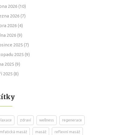
bna 2026
(10)
ezna 2026
(7)
ora 2026
(4)
dna 2026
(9)
osince 2025
(7)
stopadu 2025
(9)
jna 2025
(9)
ří 2025
(8)
títky
elaxace
zdraví
wellness
regenerace
ymfatická masáž
masáž
reflexní masáž