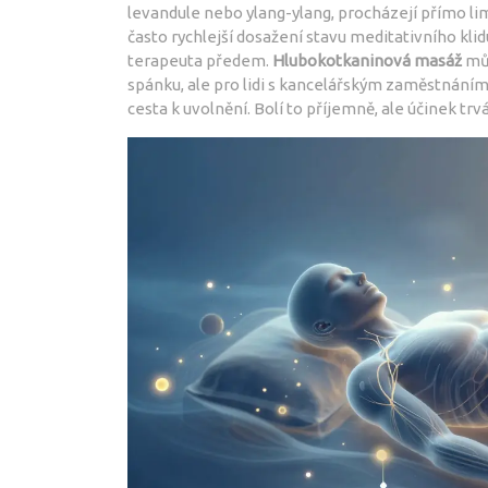
levandule nebo ylang-ylang, procházejí přímo 
často rychlejší dosažení stavu meditativního klid
terapeuta předem.
Hlubokotkaninová masáž
můž
spánku, ale pro lidi s kancelářským zaměstnáním,
cesta k uvolnění. Bolí to příjemně, ale účinek trvá