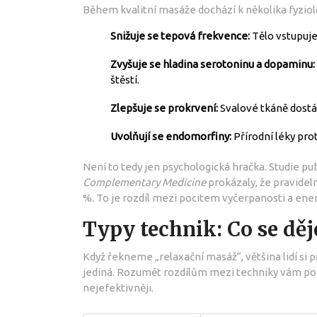
Během kvalitní masáže dochází k několika fyzi
Snižuje se tepová frekvence:
Tělo vstupuje 
Zvyšuje se hladina serotoninu a dopaminu:
štěstí.
Zlepšuje se prokrvení:
Svalové tkáně dostáv
Uvolňují se endomorfiny:
Přírodní léky pr
Není to tedy jen psychologická hračka. Studie p
Complementary Medicine
prokázaly, že pravidel
%. To je rozdíl mezi pocitem vyčerpanosti a ener
Typy technik: Co se děj
Když řekneme „relaxační masáž“, většina lidí si p
jediná. Rozumět rozdílům mezi techniky vám pom
nejefektivněji.