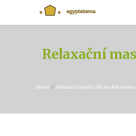
Relaxační masá
Domů
Relaxační masáž: Jak na dokonalou r