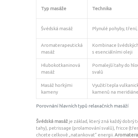
Typ masáže
Technika
Švédská masáž
Plynulé pohyby, tření,
Aromaterapeutická
Kombinace švédskýc
masáž
s esenciálními oleji
Hlubokotkaninová
Pomalejší tahy do hl
masáž
svalů
Masáž horkými
Využití tepla vulkanic
kameny
kamenů na meridián
Porovnání hlavních typů relaxačních masáží
Švédská masáž
je základ, který zná každý dobrý 
tahy), petrissage (prolamování svalů), fricce (tře
chcete celkově „natankovat“ energii.
Aromatera