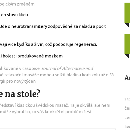
ologickým změnám:
do stavu klidu.
Jde o neurotransmitery zodpovědné za náladu a pocit
ají více kyslíku a živin, což podporuje regeneraci.
oti bolesti produkované mozkem.
ublikované v časopise
Journal of Alternative and
né relaxační masáže mohou snížit hladinu kortizolu až o 53
A
gií pro nový týden.
e na stole?
sr
ředstaví klasickou švédskou masáž. Ta je skvělá, ale není
če
ůže vybrat to, co váš konkrétní problém řeší
če
kv