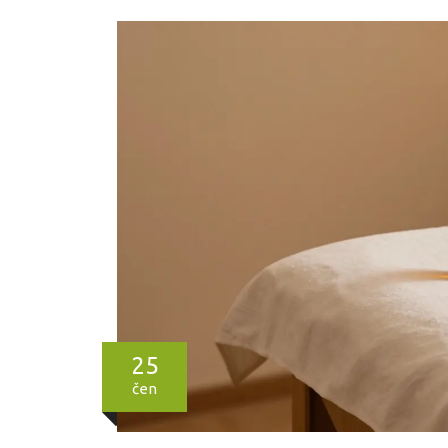
25
čen