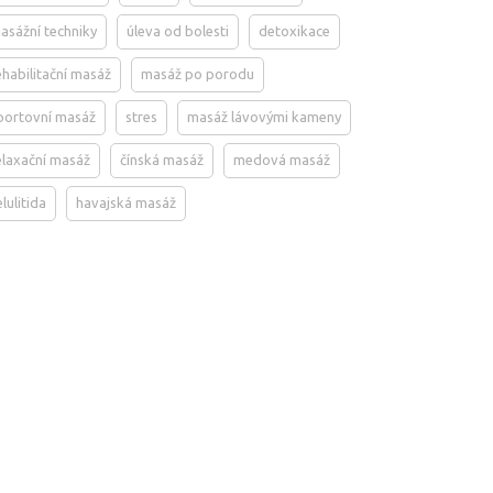
asážní techniky
úleva od bolesti
detoxikace
ehabilitační masáž
masáž po porodu
portovní masáž
stres
masáž lávovými kameny
elaxační masáž
čínská masáž
medová masáž
elulitida
havajská masáž