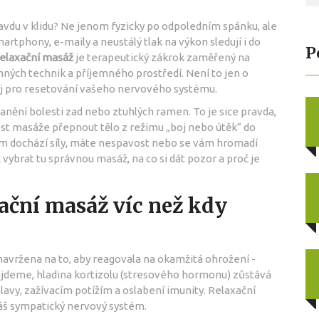
pravdu v klidu? Ne jenom fyzicky po odpoledním spánku, ale
rtphony, e-maily a neustálý tlak na výkon sledují i do
P
elaxační masáž
je
terapeutický zákrok zaměřený na
emných technik a příjemného prostředí
. Není to jen o
oj pro resetování vašeho nervového systému.
ranění bolesti zad nebo ztuhlých ramen. To je sice pravda,
ost masáže přepnout tělo z režimu „boj nebo útěk“ do
vám dochází síly, máte nespavost nebo se vám hromadí
k vybrat tu správnou masáž, na co si dát pozor a proč je
ační masáž víc než kdy
 navržena na to, aby reagovala na okamžitá ohrožení -
najdeme, hladina kortizolu (stresového hormonu) zůstává
avy, zažívacím potížím a oslabení imunity. Relaxační
váš sympatický nervový systém.