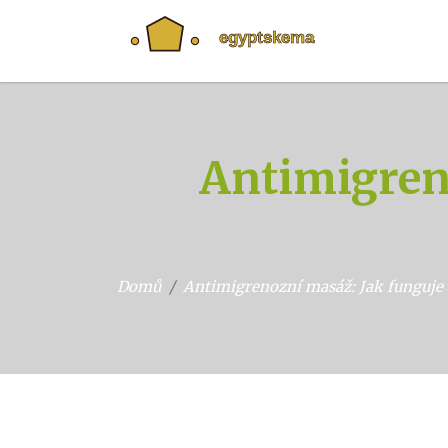
Antimigreno
Domů
Antimigrenozní masáž: Jak funguje a