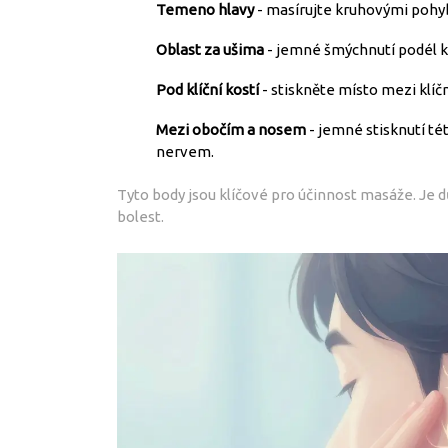
Temeno hlavy
- masírujte kruhovými pohyby
Oblast za ušima
- jemné šmýchnutí podél k
Pod klíční kostí
- stiskněte místo mezi klíč
Mezi obočím a nosem
- jemné stisknutí té
nervem.
Tyto body jsou klíčové pro účinnost masáže. Je důl
bolest.