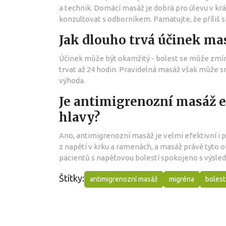
a technik. Domácí masáž je dobrá pro úlevu v kr
konzultovat s odborníkem. Pamatujte, že příliš s
Jak dlouho trvá účinek ma
Účinek může být okamžitý - bolest se může zmír
trvat až 24 hodin. Pravidelná masáž však může sn
výhoda.
Je antimigrenozní masáž e
hlavy?
Ano, antimigrenozní masáž je velmi efektivní i 
z napětí v krku a ramenách, a masáž právě tyto o
pacientů s napěťovou bolestí spokojeno s výsle
Štítky:
antimigrenozní masáž
migréna
bolest