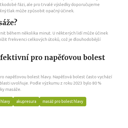
átkodobé fázi, ale pro trvalé výsledky doporučujeme
ilný tlak může způsobit opačný účinek.
sáže?
nit během několika minut. U některých lidí může účinek
ížit frekvenci celkových útoků, což je dlouhodobější
fektivní pro napěťovou bolest
pro napěťovou bolest hlavy. Napěťová bolest často vychází
blasti uvolňuje. Podle výzkumu z roku 2023 bylo 80 %
dky masáže.
 hlavy
akupresura
masáž pro bolest hlavy