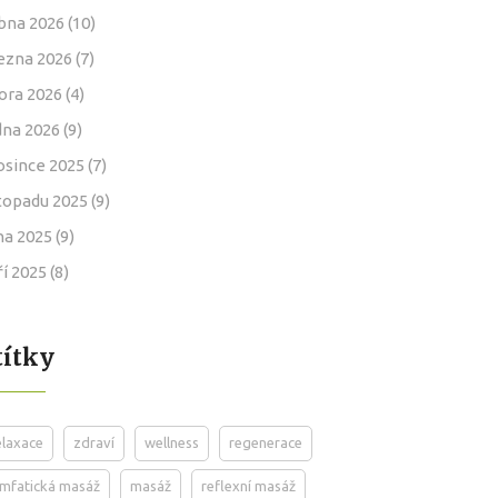
bna 2026
(10)
ezna 2026
(7)
ora 2026
(4)
dna 2026
(9)
osince 2025
(7)
stopadu 2025
(9)
jna 2025
(9)
ří 2025
(8)
títky
elaxace
zdraví
wellness
regenerace
ymfatická masáž
masáž
reflexní masáž