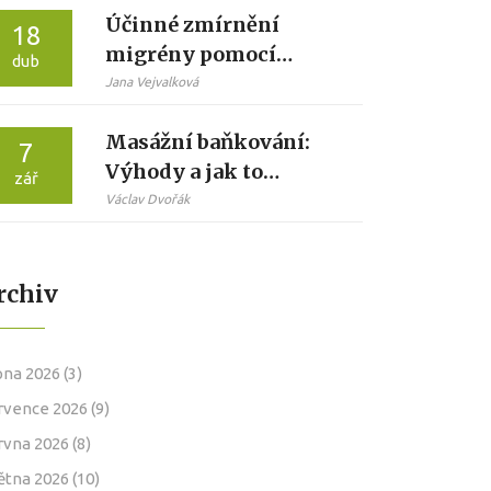
Účinné zmírnění
18
migrény pomocí
dub
speciálních masážních
Jana Vejvalková
technik
Masážní baňkování:
7
Výhody a jak to
zář
funguje
Václav Dvořák
rchiv
pna 2026
(3)
rvence 2026
(9)
rvna 2026
(8)
ětna 2026
(10)