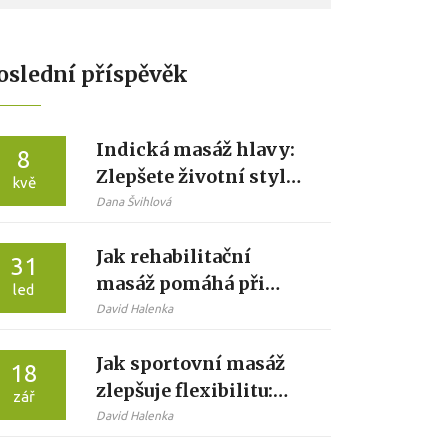
oslední příspěvěk
Indická masáž hlavy:
8
Zlepšete životní styl
kvě
jedním dotykem
Dana Švihlová
Jak rehabilitační
31
masáž pomáhá při
led
léčení artritidy
David Halenka
Jak sportovní masáž
18
zlepšuje flexibilitu:
zář
věda, postupy a
David Halenka
praktický plán