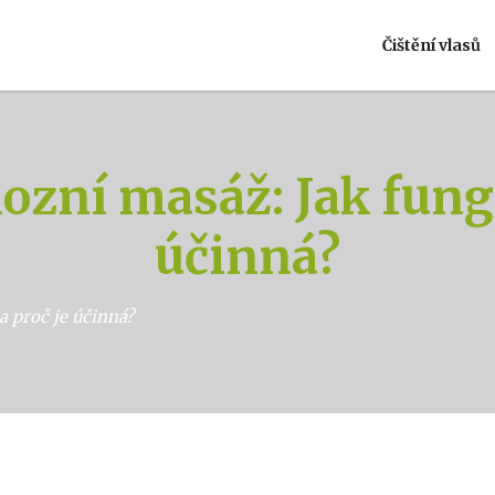
Čištění vlasů
zní masáž: Jak fungu
účinná?
 proč je účinná?