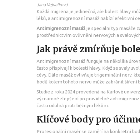
Jana Vejvalková
Každá migréna je jedinečná, ale bolest hlavy mů
léků, a antimigrenozní masáž nabízí efektivní ces
Antimigrenozní masáž
je
speciální typ masáže 
prostřednictvím ovlivnění nervových a svalových
Jak právě zmírňuje bole
Antimigrenozní masáž funguje na několika úrovní
často přispívají k bolesti hlavy. Když se svaly uvol
cévy. Dále masáž ovlivňuje trigeminální nerv, kte
bodů kolem tohoto nervu může zabránit šíření b
Studie z roku 2024 provedená na Karlově univerz
významné zlepšení po pravidelné antimigrenozní
často odolná proti běžným lékům.
Klíčové body pro účin
Profesionální masér se zaměří na konkrétní body,