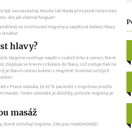
že být nesnesitelná. Mnoho lidí hledá přirozené řešení bez
tu. Ale jak vlastně funguje?
P
zaměřený na zmírňování migrény a napěťové bolesti hlavy
 struktur
.
st hlavy?
ch. Nejprve uvolňuje napětí v svalích krku a ramen, které
ní, zlepšuje se krevní cirkulace do hlavy, což snižuje tlak na
rý je hlavní cestou bolesti v migréně. Stisknutí určitých
olesti.
itě v Praze ukázala, že 65 % pacientů s migrénou prožilo
 masáži. Tento výsledek je důležitý, protože migréna je
nou masáž
 které ovlivňují migrénu. Zde jsou nejdůležitější: