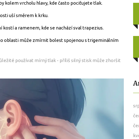
 kolem vrcholu hlavy, kde často pociťujete tlak.
osti uší směrem k krku.
ní kostí a ramenem, kde se nachází sval trapezius.
to oblasti může zmírnit bolest spojenou s trigeminálním
ežité používat mírný tlak - příliš silný stisk může zhoršit
A
sr
če
če
kv