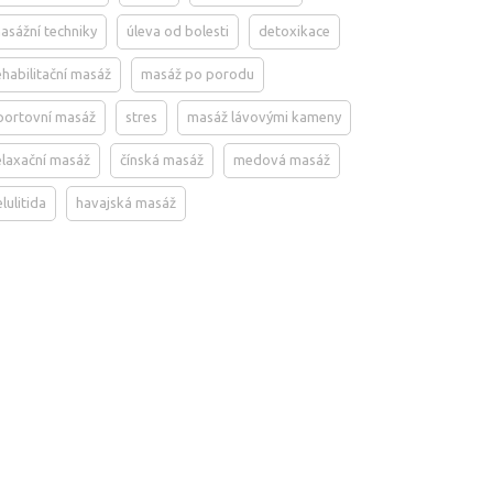
asážní techniky
úleva od bolesti
detoxikace
ehabilitační masáž
masáž po porodu
portovní masáž
stres
masáž lávovými kameny
elaxační masáž
čínská masáž
medová masáž
elulitida
havajská masáž