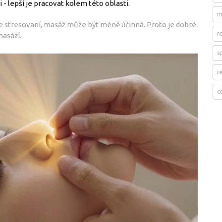
 - lepší je pracovat kolem této oblasti.
m
te stresovaní, masáž může být méně účinná. Proto je dobré
r
masáží.
s
r
c