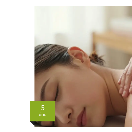
5
úno