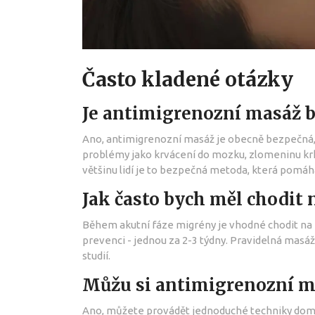
Často kladené otázky
Je antimigrenozní masáž 
Ano, antimigrenozní masáž je obecně bezpečná, 
problémy jako krvácení do mozku, zlomeninu krku
většinu lidí je to bezpečná metoda, která pomáhá
Jak často bych měl chodit
Během akutní fáze migrény je vhodné chodit na 
prevenci - jednou za 2-3 týdny. Pravidelná masáž
studií.
Můžu si antimigrenozní m
Ano, můžete provádět jednoduché techniky doma,