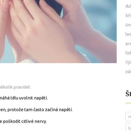
du
bř
ún
le
pr
li
ří
zá
ěkolik pravidel:
Š
áhá tělu uvolnit napětí.
en, protože tam často začíná napětí.
r
e poškodit citlivé nervy.
l