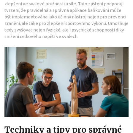
zlepšení ve svalové pružnosti a síle. Tato zjištění podporují
tvrzení, že pravidelná a správná aplikace baňkování může
být implementována jako účinný nástroj nejen pro prevenci
zranění, ale také pro zlepšení sportovního výkonu. Umožňuje
tedy zvyšovat nejen fyzické, ale i psychické schopnosti díky
snížení celkového napětí ve svalech.
Techniky a tipy pro správné