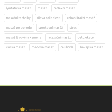
lymfatická masáž
masáž
reflexní masáž
masážní techniky
úleva od bolesti
rehabilitační masáž
masáž po porodu
sportovní masáž
stres
masáž lávovými kameny
relaxační masáž
detoxikace
čínská masáž
medová masáž
celulitida
havajská masáž