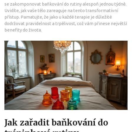
se zakomponovat baňkování do rutiny alespoň jednou týdně.
Uvidíte, jak vaše tělo zareaguje na tento transformativní
přístup. Pamatujte, že jako u každé terapie je důležité
dodržovat pravidelnost a trpělivost, což vám přinese největší
benefity do života.
Jak zařadit baňkování do