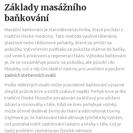
Základy masážního
baňkování
Masážní baňkování je starodávná technika, která pochází z
tradiční čínské medicíny. Tato metoda využívá skleněné,
plastové nebo silikonové pohárky, které se umístí na
pokožku. Vytvořením podtlaku se pokožka vtáhne do baňky,
což vede k prokrvení a regeneraci tkání. Výhodou baňkování
je, že se nezaměřuje pouze na pokožku, ale působí i do
hloubky, což z něj činí ideální nástroj pro uvolnění a posílení
zadních stehenních svalů
.
Podle některých studií může pravidelné baňkování výrazně
zlepšit průtok krve a snížit svalové napětí. Pohyb krve je dle
tradiční čínské filozofie považován za klíčový pro udržení
zdraví a rovnováhy v těle. Když se krev pohybuje volněji,
může účinně dodávat živiny do tkání a odstraňovat toxiny.
Zajímavé je, že baňkování také aktivuje lymfatický systém,
což pomáhá snížit zadržování tekutin a otoky v těle, což je
častý problém zejména po fyzické námaze.