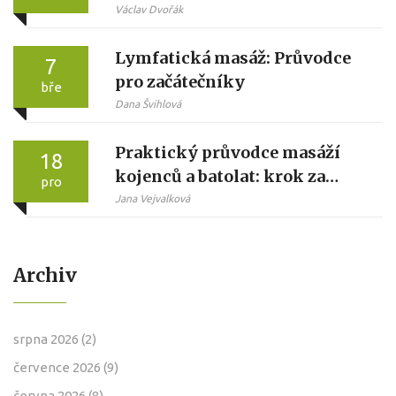
Václav Dvořák
Lymfatická masáž: Průvodce
7
pro začátečníky
bře
Dana Švihlová
Praktický průvodce masáží
18
kojenců a batolat: krok za
pro
krokem pro klid, spánek a
Jana Vejvalková
vazbu
Archiv
srpna 2026
(2)
července 2026
(9)
června 2026
(8)