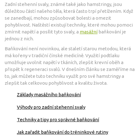
Zadní stehenní svaly, známé také jako hamstringy, jsou
důležitou částí našeho těla, která často trpí přetížením. Když
se zanedbají, mohou způsobovat bolesti a omezit
pohyblivost. Naštěstí existují techniky, které mohou pomoci
zmírnit napětí a posílit tyto svaly, a
masážní
baňkování je
jednou z nich.
Baňkování není novinkou, ale staletí starou metodou, která
má kořeny v tradiční čínské medicíně. Využití podtlaku
umožňuje uvolnit napětí v tkáních, zlepšit krevní oběh a
přispět k regeneraci svalů. V dnešním článku se zaměříme na
to, jak můžete tuto techniku využít pro své hamstringy a
zlepšit tak celkovou pohyblivost a kvalitu života.
Základy masážního baňkování
Výhody pro zadní stehenní svaly
Techniky a tipy pro správné baňkování
Jak zařadit baňkování do tréninkové rutiny