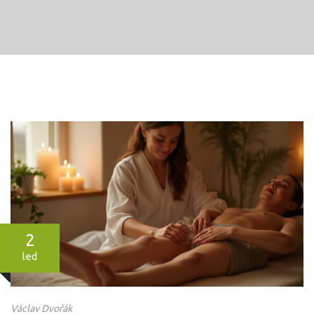
2
led
Václav Dvořák