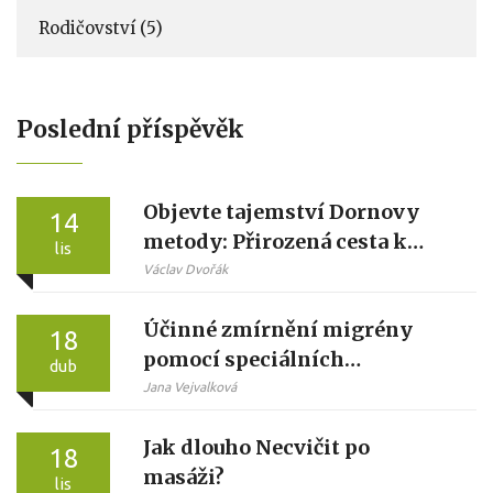
Rodičovství
(5)
Poslední příspěvěk
Objevte tajemství Dornovy
14
metody: Přirozená cesta k
lis
úlevě od bolesti
Václav Dvořák
Účinné zmírnění migrény
18
pomocí speciálních
dub
masážních technik
Jana Vejvalková
Jak dlouho Necvičit po
18
masáži?
lis