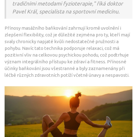
tradičními metodami fyzioterapie," říká doktor
Pavel Král, specialista na sportovní medicínu.
Přínosy masážního baňkování zahrnují kromě uvolnění i
zlepšení flexibility, což je důležité zejména pro ty, kteří mají
svaly chronicky napjaté kvůli nedostatečné pružnosti a
pohybu. Navíc tato technika podporuje relaxaci, což má
pozitivní vliv na celkovou psychickou pohodu, což podtrhuje
význam integrálního přístupu ke zdraví a fitness. Přínosné
účinky baňkování jsou všestranné a byly zaznamenány při
léčbě různých zdravotních potíží včetně únavy a nespavosti.