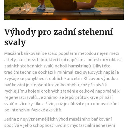
Výhody pro zadní stehenní
svaly
Masážní baňkování se stalo populární metodou nejen mezi
atlety, ale i mezi lidmi, kteří trpí napětím a bolestmi v oblasti
zadních stehenních svalů neboli
hamstringů
. Díky této
tradiční technice dochází k minimalizaci svalových napětí a
zvyšuje se pohyblivost dolních končetin. Klíčovou výhodou
baňkování je zlepšení krevního oběhu, což přispívá k
rychlejšímu hojení drobných zranění a celkově napomáhá k
regeneraci svalů. Je známo, že lepší průtok krve přináší
svalům více kyslíku a živin, což je důležité pro obnovu tkání
po intenzivní fyzické aktivitě.
Jedna z nejvýznamnějších výhod masážního baňkování
spočívá v jeho schopnosti uvolnit myofasciální adhezivní