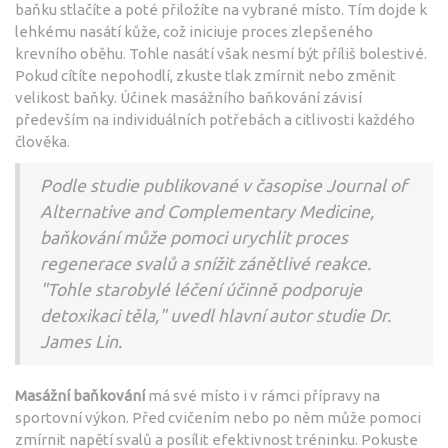
baňku stlačíte a poté přiložíte na vybrané místo. Tím dojde k
lehkému nasátí kůže, což iniciuje proces zlepšeného
krevního oběhu. Tohle nasátí však nesmí být příliš bolestivé.
Pokud cítíte nepohodlí, zkuste tlak zmírnit nebo změnit
velikost baňky. Účinek masážního baňkování závisí
především na individuálních potřebách a citlivosti každého
člověka.
Podle studie publikované v časopise Journal of
Alternative and Complementary Medicine,
baňkování může pomoci urychlit proces
regenerace svalů a snížit zánětlivé reakce.
"Tohle starobylé léčení účinně podporuje
detoxikaci těla," uvedl hlavní autor studie Dr.
James Lin.
Masážní baňkování
má své místo i v rámci přípravy na
sportovní výkon. Před cvičením nebo po něm může pomoci
zmírnit napětí svalů a posílit efektivnost tréninku. Pokuste