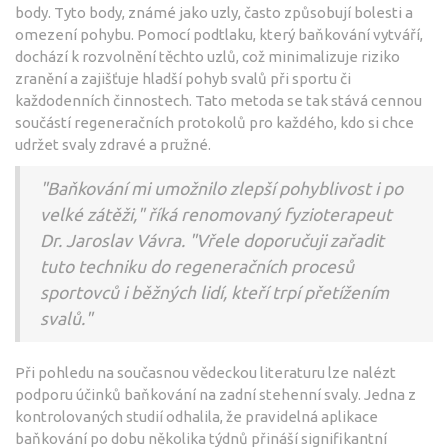
body. Tyto body, známé jako uzly, často způsobují bolesti a
omezení pohybu. Pomocí podtlaku, který baňkování vytváří,
dochází k rozvolnění těchto uzlů, což minimalizuje riziko
zranění a zajišťuje hladší pohyb svalů při sportu či
každodenních činnostech. Tato metoda se tak stává cennou
součástí regeneračních protokolů pro každého, kdo si chce
udržet svaly zdravé a pružné.
"Baňkování mi umožnilo zlepší pohyblivost i po
velké zátěži," říká renomovaný fyzioterapeut
Dr. Jaroslav Vávra. "Vřele doporučuji zařadit
tuto techniku do regeneračních procesů
sportovců i běžných lidí, kteří trpí přetížením
svalů."
Při pohledu na současnou vědeckou literaturu lze nalézt
podporu účinků baňkování na zadní stehenní svaly. Jedna z
kontrolovaných studií odhalila, že pravidelná aplikace
baňkování po dobu několika týdnů přináší signifikantní