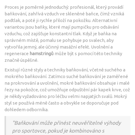
Proces je poměrně jednoduchý: profesionál, který provádí
baňkování, zahřívá vzduch ve skleněné baňce, čímž vzniká
podtlak, a poté ji rychle přiloží na pokožku. Alternativní
variantou jsou baňky, které mají pumpičku pro odsávání
vzduchu, což zajišťuje konstantní tlak. Když je baňka na
správném místě, pomalu se pohybuje po svalech, aby
vytvořila jemný, ale účinný masážní efekt. Uvolnění a
regenerace
hamstringů
může být s pomocí této techniky
značně úspěšné.
Existují různé styly a techniky baňkování, včetně suchého a
mokrého baňkování. Zatímco suché baňkování je zaměřené
na prokrvování a uvolnění, mokré baňkování obsahuje i malé
řezy na pokožce, což umožňuje odpuštění pár kapek krve, což
je někdy vyžadováno pro léčbu velmi napjatých svalů. Mokrý
styl se používá méně často a obvykle se doporučuje pod
dohledem odborníka.
"Baňkování může přinést neuvěřitelné výhody
pro sportovce, pokud je kombinováno s