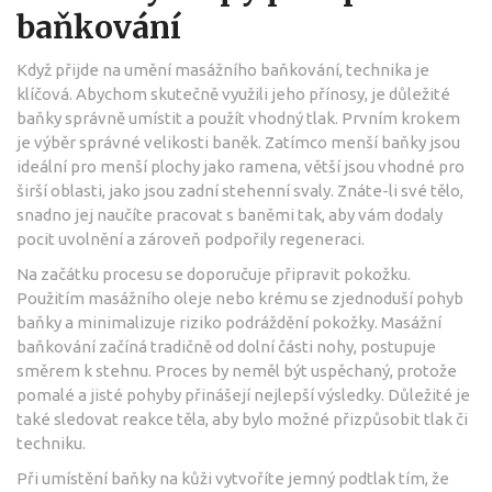
baňkování
Když přijde na umění masážního baňkování, technika je
klíčová. Abychom skutečně využili jeho přínosy, je důležité
baňky správně umístit a použít vhodný tlak. Prvním krokem
je výběr správné velikosti baněk. Zatímco menší baňky jsou
ideální pro menší plochy jako ramena, větší jsou vhodné pro
širší oblasti, jako jsou zadní stehenní svaly. Znáte-li své tělo,
snadno jej naučíte pracovat s baněmi tak, aby vám dodaly
pocit uvolnění a zároveň podpořily regeneraci.
Na začátku procesu se doporučuje připravit pokožku.
Použitím masážního oleje nebo krému se zjednoduší pohyb
baňky a minimalizuje riziko podráždění pokožky. Masážní
baňkování začíná tradičně od dolní části nohy, postupuje
směrem k stehnu. Proces by neměl být uspěchaný, protože
pomalé a jisté pohyby přinášejí nejlepší výsledky. Důležité je
také sledovat reakce těla, aby bylo možné přizpůsobit tlak či
techniku.
Při umístění baňky na kůži vytvoříte jemný podtlak tím, že