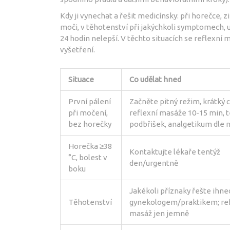
Kdy ji vynechat a řešit medicínsky: při horečce, z
moči, v těhotenství při jakýchkoli symptomech, u 
24 hodin nelepší. V těchto situacích se reflexní
vyšetření.
Situace
Co udělat hned
První pálení
Začněte pitný režim, krátký 
při močení,
reflexní masáže 10-15 min, t
bez horečky
podbřišek, analgetikum dle 
Horečka ≥38
Kontaktujte lékaře tentýž
°C, bolest v
den/urgentně
boku
Jakékoli příznaky řešte ihne
Těhotenství
gynekologem/praktikem; ref
masáž jen jemně