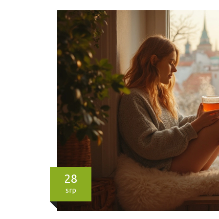
28
srp