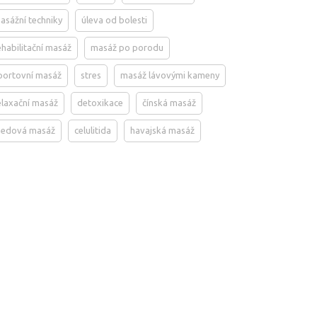
asážní techniky
úleva od bolesti
ehabilitační masáž
masáž po porodu
portovní masáž
stres
masáž lávovými kameny
elaxační masáž
detoxikace
čínská masáž
edová masáž
celulitida
havajská masáž