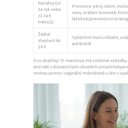
Recidivy (≥3
Prevence: pitný režim, moče
za rok nebo
sexu, zvážení brusinek; konz
≥2 za 6
léčebné/preventivní strateg
měsíců)
Žádné
Vyšetření moči u lékaře, zvá
zlepšení do
antibiotik
24 h
A co doplňky? D-mannóza má smíšené výsledky a n
(extrakt s dostatečným obsahem proanthokyanidi
mohou pomoci vaginální mikrobiotě u žen s opak