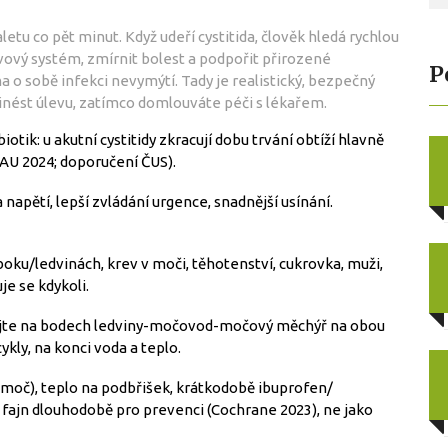
letu co pět minut. Když udeří cystitida, člověk hledá rychlou
ový systém, zmírnit bolest a podpořit přirozené
P
 o sobě infekci nevymýtí. Tady je realistický, bezpečný
řinést úlevu, zatímco domlouváte péči s lékařem.
otik: u akutní cystitidy zkracují dobu trvání obtíží hlavně
AU 2024; doporučení ČUS).
 napětí, lepší zvládání urgence, snadnější usínání.
 boku/ledvinách, krev v moči, těhotenství, cukrovka, muži,
uje se kdykoli.
racujte na bodech ledviny-močovod-močový měchýř na obou
cykly, na konci voda a teplo.
á moč), teplo na podbřišek, krátkodobě ibuprofen/
u fajn dlouhodobě pro prevenci (Cochrane 2023), ne jako