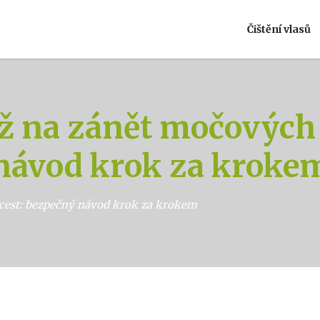
Čištění vlasů
ž na zánět močových 
návod krok za kroke
cest: bezpečný návod krok za krokem