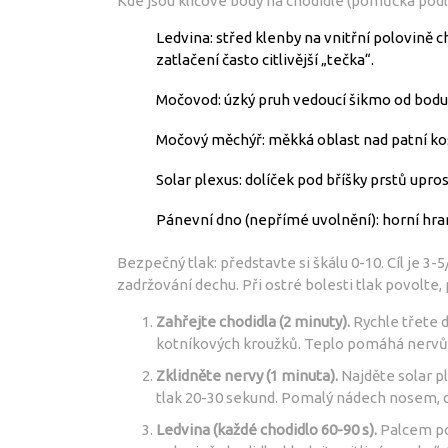
Kde jsou klíčové body na chodidle (pomůcka pod
Ledvina: střed klenby na vnitřní polovině ch
zatlačení často citlivější „tečka“.
Močovod: úzký pruh vedoucí šikmo od bodu 
Močový měchýř: měkká oblast nad patní kostí
Solar plexus: dolíček pod bříšky prstů upro
Pánevní dno (nepřímé uvolnění): horní hra
Bezpečný tlak: představte si škálu 0-10. Cíl je 3-5
zadržování dechu. Při ostré bolesti tlak povolte
Zahřejte chodidla (2 minuty).
Rychle třete d
kotníkových kroužků. Teplo pomáhá nervům
Zklidněte nervy (1 minuta).
Najděte solar pl
tlak 20-30 sekund. Pomalý nádech nosem, d
Ledvina (každé chodidlo 60-90 s).
Palcem poj