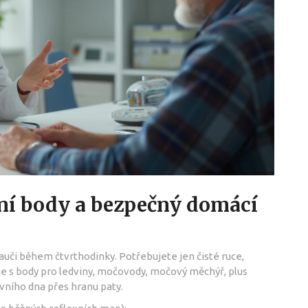
ní body a bezpečný domácí
auči během čtvrthodinky. Potřebujete jen čisté ruce,
me s body pro ledviny, močovody, močový měchýř, plus
vního dna přes hranu paty.