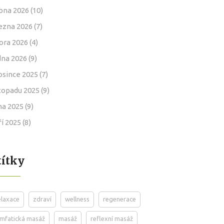
bna 2026
(10)
ezna 2026
(7)
ora 2026
(4)
dna 2026
(9)
osince 2025
(7)
stopadu 2025
(9)
jna 2025
(9)
ří 2025
(8)
títky
elaxace
zdraví
wellness
regenerace
ymfatická masáž
masáž
reflexní masáž