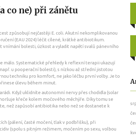
a co ne) při zánětu
est způsobují nejčastěji E. coli. Akutní nekomplikovanou
učení (EAU 2024) léčit cílené, krátké antibiotikum.
t vnímání bolesti, úzkost a vyladit napětí svalů pánevního
je málo. Systematické přehledy k reflexní terapii ukazují
(např. u pooperační bolesti), s nízkou až střední jistotou
nou techniku pro komfort, ne jako léčbu první volby. Je to
A
o přinese úlevu během minut.
rádi. Když uklidníte autonomní nervy přes chodidla (solar
rý zhoršuje křeče kolem močového měchýře. Díky tomu se
sr
áte, než zapůsobí antibiotika nebo než se dostanete k
če
ch (pálení, časté močení, tlak v podbřišku), při
če
recidiv (spolu s pitným režimem, močením po sexu, volbou
kv