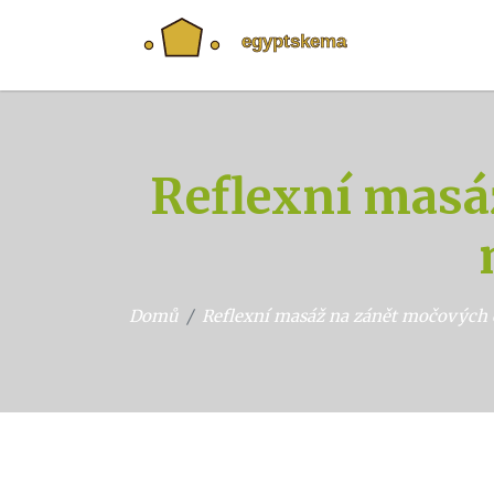
Reflexní masá
Domů
Reflexní masáž na zánět močových 