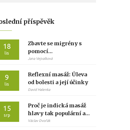
oslední příspěvěk
Zbavte se migrény s
18
pomocí
lis
antimigrenózní
Jana Vejvalková
masáže
Reflexní masáž: Úleva
9
od bolesti a její účinky
lis
David Halenka
Proč je indická masáž
15
hlavy tak populární a
srp
prospěšná?
Václav Dvořák