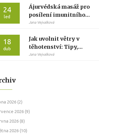
Ájurvédská masáž pro
24
posílení imunitního
led
systému: jak to funguje
Jana Vejvalková
a kdo by ji měla dělat
Jak uvolnit větry v
18
těhotenství: Tipy,
dub
masáže a domácí
Jana Vejvalková
pomoc
rchiv
pna 2026
(2)
rvence 2026
(9)
rvna 2026
(8)
ětna 2026
(10)