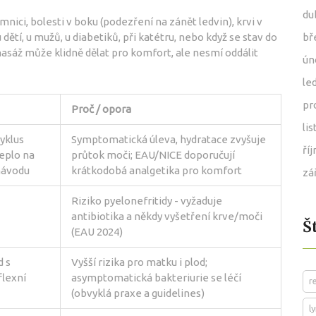
du
imnici, bolesti v boku (podezření na zánět ledvin), krvi v
dětí, u mužů, u diabetiků, při katétru, nebo když se stav do
bř
 masáž může klidně dělat pro komfort, ale nesmí oddálit
ún
le
pr
Proč / opora
li
cyklus
Symptomatická úleva, hydratace zvyšuje
ří
eplo na
průtok moči; EAU/NICE doporučují
návodu
krátkodobá analgetika pro komfort
zá
Riziko pyelonefritidy - vyžaduje
antibiotika a někdy vyšetření krve/moči
Š
(EAU 2024)
d s
Vyšší rizika pro matku i plod;
lexní
asymptomatická bakteriurie se léčí
r
(obvyklá praxe a guidelines)
l