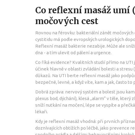
Co reflexní masáž umí (
močových cest
Rovnou na férovku: bakteriální zánět močových c
cystitidu má podle evropských urologických dopor
Reflexní masáž bakterie nezabije. Může ale sníži
dna - a tím ulevit od pálení a urgence.
Co říká evidence? Kvalitních studií přímo na UTI 
účinek hlavně v oblasti zvládání bolesti a stresu 
důkazů. Na UTI berte reflexní masáž jako podpůr
bezpečné, levné, a když víte, kam a jak, často t
Dobrá zpráva: nervový systém a bolest jsou kama
plexus bod, dýchání), klesá „alarm“ v těle, kte
sníží nutkání na močení, lépe se vyspíte a přečk
lékaři.
Kdy je reflexní masáž vhodná: při prvních příznací
doznívajících obtížích po léčbě, jako prevence 
spodního prádla a dalšími behaviorálními kroky).