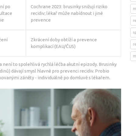
ní po
Cochrane 2023: brusinky snižují riziko
m
ultace
recidiv; lékař může nabídnout i jiné
ie
prevence
r
s
žení
Zkrácení doby obtíží a prevence
r
komplikací (EAU/ČUS)
m
ení to spolehlivá rychlá léčba akutní epizody. Brusinky
nů) dávají smysl hlavně pro prevenci recidiv. Probio
ovanými záněty - individuálně po domluvě s lékařem.