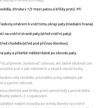
le běžných reflexních map):
odidla, zhruba v 1/3 mezi patou a bříšky prstů. Při
ledviny směrem k vnitřnímu okraji paty (medialní hrana).
 na vnitřní straně paty (střed vnitřní paty).
střed chodidla (střed pod příčnou klenbou).
na paty a přilehlé měkké tkáně po obvodu paty.
/10, příjemně „bolestivá“ citlivost, ale žádné škubnutí ani
, posuňte prst o pár milimetrů a zkuste menší kruhy.
laněmi celé chodidlo, prohněťte prsty, udělejte pár
 a zjemní citlivost.
exus (dolíček pod bříšky prstů uprostřed) a jemně držte
louhý výdech. 2-3 opakování.
íždějte malými kroužky po středu klenby na vnitřní