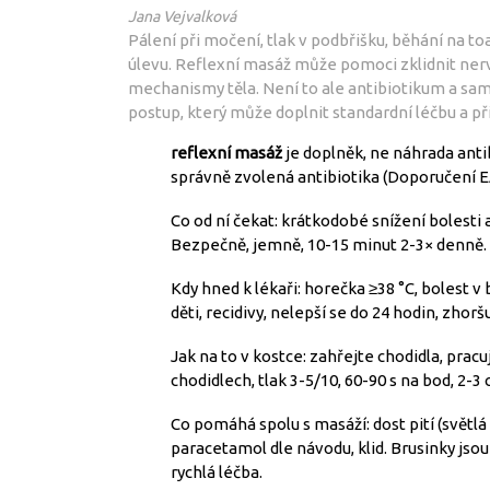
Jana Vejvalková
Pálení při močení, tlak v podbřišku, běhání na toa
úlevu. Reflexní masáž může pomoci zklidnit nerv
mechanismy těla. Není to ale antibiotikum a sama
postup, který může doplnit standardní léčbu a p
reflexní masáž
je doplněk, ne náhrada antibi
správně zvolená antibiotika (Doporučení E
Co od ní čekat: krátkodobé snížení bolesti a
Bezpečně, jemně, 10-15 minut 2-3× denně.
Kdy hned k lékaři: horečka ≥38 °C, bolest v
děti, recidivy, nelepší se do 24 hodin, zhorš
Jak na to v kostce: zahřejte chodidla, p
chodidlech, tlak 3-5/10, 60-90 s na bod, 2-3 
Co pomáhá spolu s masáží: dost pití (světl
paracetamol dle návodu, klid. Brusinky jso
rychlá léčba.