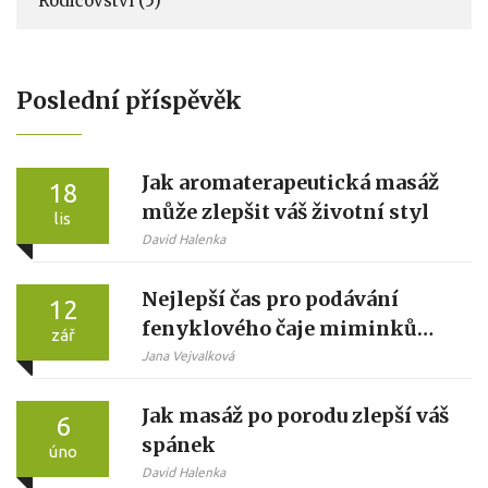
Rodičovství
(5)
Poslední příspěvěk
Jak aromaterapeutická masáž
18
může zlepšit váš životní styl
lis
David Halenka
Nejlepší čas pro podávání
12
fenyklového čaje miminkům:
zář
praktické tipy a rady
Jana Vejvalková
Jak masáž po porodu zlepší váš
6
spánek
úno
David Halenka