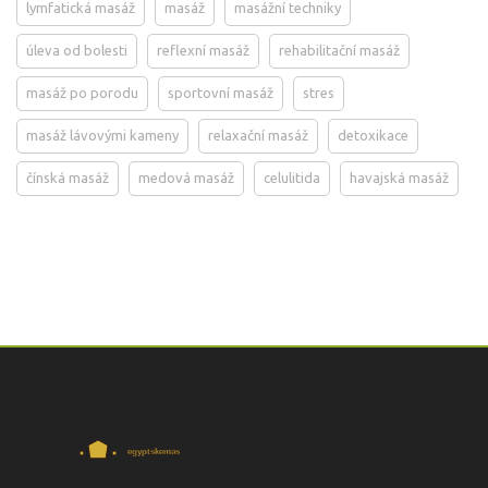
lymfatická masáž
masáž
masážní techniky
úleva od bolesti
reflexní masáž
rehabilitační masáž
masáž po porodu
sportovní masáž
stres
masáž lávovými kameny
relaxační masáž
detoxikace
čínská masáž
medová masáž
celulitida
havajská masáž