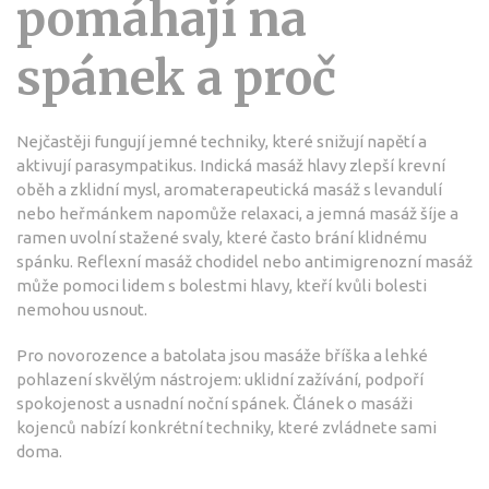
pomáhají na
spánek a proč
Nejčastěji fungují jemné techniky, které snižují napětí a
aktivují parasympatikus. Indická masáž hlavy zlepší krevní
oběh a zklidní mysl, aromaterapeutická masáž s levandulí
nebo heřmánkem napomůže relaxaci, a jemná masáž šíje a
ramen uvolní stažené svaly, které často brání klidnému
spánku. Reflexní masáž chodidel nebo antimigrenozní masáž
může pomoci lidem s bolestmi hlavy, kteří kvůli bolesti
nemohou usnout.
Pro novorozence a batolata jsou masáže bříška a lehké
pohlazení skvělým nástrojem: uklidní zažívání, podpoří
spokojenost a usnadní noční spánek. Článek o masáži
kojenců nabízí konkrétní techniky, které zvládnete sami
doma.