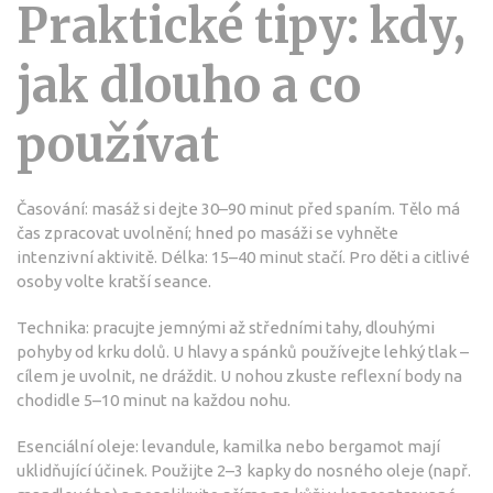
Praktické tipy: kdy,
jak dlouho a co
používat
Časování: masáž si dejte 30–90 minut před spaním. Tělo má
čas zpracovat uvolnění; hned po masáži se vyhněte
intenzivní aktivitě. Délka: 15–40 minut stačí. Pro děti a citlivé
osoby volte kratší seance.
Technika: pracujte jemnými až středními tahy, dlouhými
pohyby od krku dolů. U hlavy a spánků používejte lehký tlak –
cílem je uvolnit, ne dráždit. U nohou zkuste reflexní body na
chodidle 5–10 minut na každou nohu.
Esenciální oleje: levandule, kamilka nebo bergamot mají
uklidňující účinek. Použijte 2–3 kapky do nosného oleje (např.