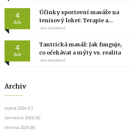
Účinky sportovní masáže na
4
tenisový loket: Terapie a
dub
prevence
Jana Vejvalková
Tantrická masáž: Jak funguje,
4
co očekávat a mýty vs. realita
dub
Jana Vejvalková
Archiv
srpna 2026
(1)
července 2026
(9)
června 2026
(8)