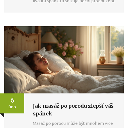
kvalitu spánku a snižuje noční probouzení.
6
Jak masáž po porodu zlepší váš
úno
spánek
Masáž po porodu může být mnohem více