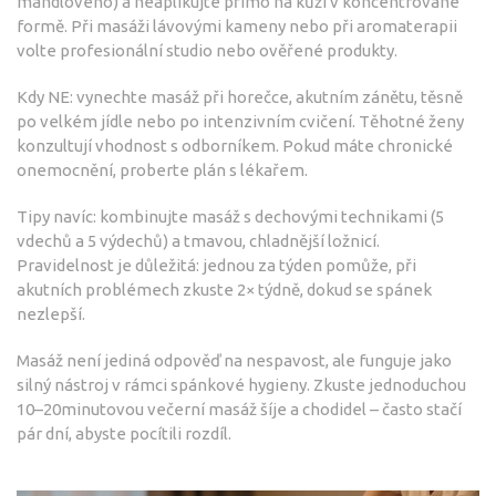
mandlového) a neaplikujte přímo na kůži v koncentrované
formě. Při masáži lávovými kameny nebo při aromaterapii
volte profesionální studio nebo ověřené produkty.
Kdy NE: vynechte masáž při horečce, akutním zánětu, těsně
po velkém jídle nebo po intenzivním cvičení. Těhotné ženy
konzultují vhodnost s odborníkem. Pokud máte chronické
onemocnění, proberte plán s lékařem.
Tipy navíc: kombinujte masáž s dechovými technikami (5
vdechů a 5 výdechů) a tmavou, chladnější ložnicí.
Pravidelnost je důležitá: jednou za týden pomůže, při
akutních problémech zkuste 2× týdně, dokud se spánek
nezlepší.
Masáž není jediná odpověď na nespavost, ale funguje jako
silný nástroj v rámci spánkové hygieny. Zkuste jednoduchou
10–20minutovou večerní masáž šíje a chodidel – často stačí
pár dní, abyste pocítili rozdíl.