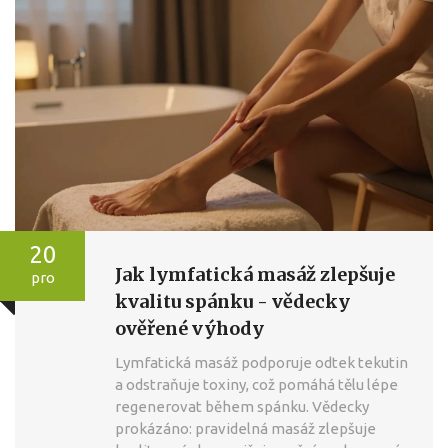
20
Jak lymfatická masáž zlepšuje
pro
kvalitu spánku - vědecky
ověřené výhody
Lymfatická masáž podporuje odtek tekutin
a odstraňuje toxiny, což pomáhá tělu lépe
regenerovat během spánku. Vědecky
prokázáno: pravidelná masáž zlepšuje