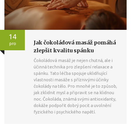
14
Jak čokoládová masáž pomáhá
pro
zlepšit kvalitu spánku
Čokoládová masáž je nejen chutná, ale i
účinná technika pro zlepšení relaxace a
spánku. Tato léčba spojuje uklidňující
vlastnosti masáže s příznivými účinky
čokolády na tělo. Pro mnohé je to způsob,
jak zklidnit mysl a připravit se na klidnou
noc. Čokoláda, známá svými antioxidanty,
dokáže podpořit dobrý pocit a uvolnění
fyzického i psychického napětí.