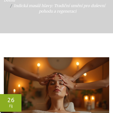
Domů
Indická masáž hlavy: Tradiční umění pro duševní
pohodu a regeneraci
26
říj