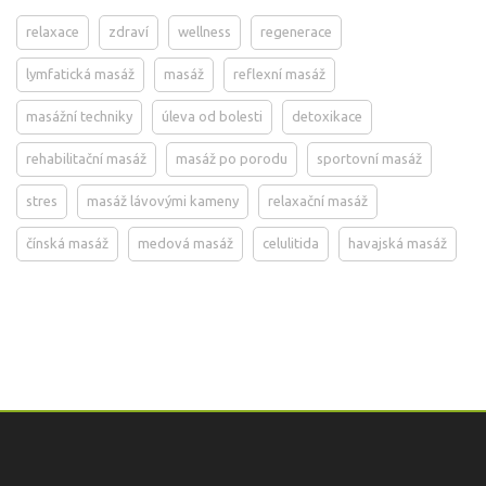
relaxace
zdraví
wellness
regenerace
lymfatická masáž
masáž
reflexní masáž
masážní techniky
úleva od bolesti
detoxikace
rehabilitační masáž
masáž po porodu
sportovní masáž
stres
masáž lávovými kameny
relaxační masáž
čínská masáž
medová masáž
celulitida
havajská masáž