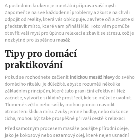
A posledním krokem je mentální příprava vaší mysli.
Zapomeňte na své každodenní problémy a zkuste na chvíli
odpojit od reality, která vás obklopuje. Zavřete oči a zkuste si
představit místo, které vám přináší klid. Toto vám pomůže
otevřít vaši mysl pro úplnou relaxaci a zbavit se stresu, což je
nezbytné pro úspěšnou
masáž
.
Tipy pro domácí
praktikování
Pokud se rozhodnete začlenit
indickou masáž hlavy
do svého
domácího rituálu, je důležité, abyste rozuměli několika
základním principům, které tuto praxi činí efektivní. Než
začnete, vytvořte si klidné prostředí, kde se můžete uvolnit.
Tlumené světlo nebo svíčky mohou pomoci navodit
atmosféru klidu a míru. Zvuky jemné hudby, nebo dokonce
ticha, mohou být také prospěšné při vaší cestě k relaxaci.
Před samotným procesem masáže použijte přírodní oleje,
jako je kokosový nebo sezamový olej, které nejen usnadní