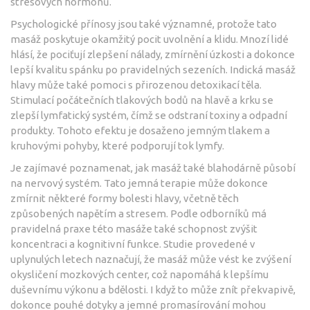
stresových hormonů.
Psychologické přínosy jsou také významné, protože tato
masáž poskytuje okamžitý pocit uvolnění a klidu. Mnozí lidé
hlásí, že pociťují zlepšení nálady, zmírnění úzkosti a dokonce
lepší kvalitu spánku po pravidelných sezeních. Indická masáž
hlavy může také pomoci s přirozenou detoxikací těla.
Stimulací počátečních tlakových bodů na hlavě a krku se
zlepší lymfatický systém, čímž se odstraní toxiny a odpadní
produkty. Tohoto efektu je dosaženo jemným tlakem a
kruhovými pohyby, které podporují tok lymfy.
Je zajímavé poznamenat, jak masáž také blahodárně působí
na nervový systém. Tato jemná terapie může dokonce
zmírnit některé formy bolesti hlavy, včetně těch
způsobených napětím a stresem. Podle odborníků má
pravidelná praxe této masáže také schopnost zvýšit
koncentraci a kognitivní funkce. Studie provedené v
uplynulých letech naznačují, že masáž může vést ke zvýšení
okysličení mozkových center, což napomáhá k lepšímu
duševnímu výkonu a bdělosti. I když to může znít překvapivě,
dokonce pouhé dotyky a jemné promasírování mohou