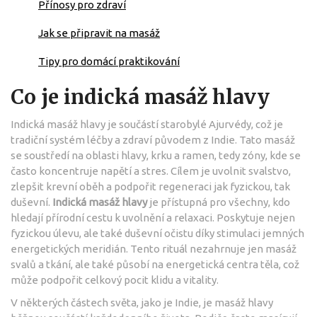
Přínosy pro zdraví
Jak se připravit na masáž
Tipy pro domácí praktikování
Co je indická masáž hlavy
Indická masáž hlavy je součástí starobylé Ajurvédy, což je
tradiční systém léčby a zdraví původem z Indie. Tato masáž
se soustředí na oblasti hlavy, krku a ramen, tedy zóny, kde se
často koncentruje napětí a stres. Cílem je uvolnit svalstvo,
zlepšit krevní oběh a podpořit regeneraci jak fyzickou, tak
duševní.
Indická masáž hlavy
je přístupná pro všechny, kdo
hledají přírodní cestu k uvolnění a relaxaci. Poskytuje nejen
fyzickou úlevu, ale také duševní očistu díky stimulaci jemných
energetických meridián. Tento rituál nezahrnuje jen masáž
svalů a tkání, ale také působí na energetická centra těla, což
může podpořit celkový pocit klidu a vitality.
V některých částech světa, jako je Indie, je masáž hlavy