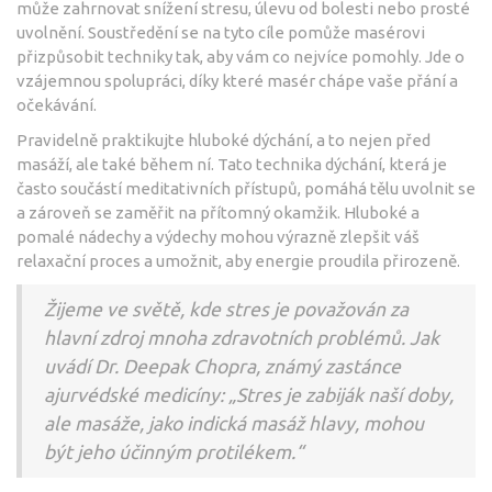
může zahrnovat snížení stresu, úlevu od bolesti nebo prosté
uvolnění. Soustředění se na tyto cíle pomůže masérovi
přizpůsobit techniky tak, aby vám co nejvíce pomohly. Jde o
vzájemnou spolupráci, díky které masér chápe vaše přání a
očekávání.
Pravidelně praktikujte hluboké dýchání, a to nejen před
masáží, ale také během ní. Tato technika dýchání, která je
často součástí meditativních přístupů, pomáhá tělu uvolnit se
a zároveň se zaměřit na přítomný okamžik. Hluboké a
pomalé nádechy a výdechy mohou výrazně zlepšit váš
relaxační proces a umožnit, aby energie proudila přirozeně.
Žijeme ve světě, kde stres je považován za
hlavní zdroj mnoha zdravotních problémů. Jak
uvádí Dr. Deepak Chopra, známý zastánce
ajurvédské medicíny: „Stres je zabiják naší doby,
ale masáže, jako indická masáž hlavy, mohou
být jeho účinným protilékem.“