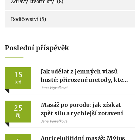
Zdravý životní styl
(8)
Rodičovství
(5)
Poslední příspěvěk
Jak udělat z jemných vlasů
15
husté: přirozené metody, které
led
skutečně fungují
Jana Vejvalková
Masáž po porodu: jak získat
25
zpět sílu a rychlejší zotavení
říj
Jana Vejvalková
Anticelulitidní masáž: Mýtus