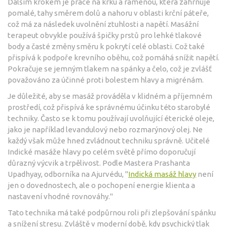
Dalším krokem je práce na krku a ramenou, která zahrnuje
pomalé, tahy směrem dolů a nahoru v oblasti krční páteře,
což má za následek uvolnění ztuhlosti a napětí. Masážní
terapeut obvykle používá špičky prstů pro lehké tlakové
body a časté změny směru k pokrytí celé oblasti. Což také
přispívá k podpoře krevního oběhu, což pomáhá snížit napětí.
Pokračuje se jemným tlakem na spánky a čelo, což je zvlášť
považováno za účinné proti bolestem hlavy a migrénám.
Je důležité, aby se masáž prováděla v klidném a příjemném
prostředí, což přispívá ke správnému účinku této starobylé
techniky. Často se k tomu používají uvolňující éterické oleje,
jako je například levandulový nebo rozmarýnový olej. Ne
každý však může hned zvládnout techniku správně. Učitelé
Indické masáže hlavy po celém světě přímo doporučují
důrazný výcvik a trpělivost. Podle Mastera Prashanta
Upadhyay, odborníka na Ajurvédu, "
Indická masáž hlavy
není
jen o dovednostech, ale o pochopení energie klienta a
nastavení vhodné rovnováhy."
Tato technika má také podpůrnou roli při zlepšování spánku
a snížení stresu. Zvláště v moderní době, kdy psychický tlak