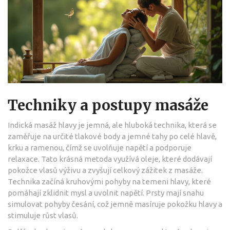
Techniky a postupy masáže
Indická masáž hlavy je jemná, ale hluboká technika, která se
zaměřuje na určité tlakové body a jemné tahy po celé hlavě,
krku a ramenou, čímž se uvolňuje napětí a podporuje
relaxace. Tato krásná metoda využívá oleje, které dodávají
pokožce vlasů výživu a zvyšují celkový zážitek z masáže.
Technika začíná kruhovými pohyby na temeni hlavy, které
pomáhají zklidnit mysl a uvolnit napětí. Prsty mají snahu
simulovat pohyby česání, což jemně masíruje pokožku hlavy a
stimuluje růst vlasů.