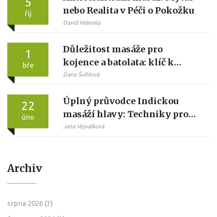
5
nebo Realita v Péči o Pokožku
říj
David Halenka
Důležitost masáže pro
1
kojence a batolata: klíč k
bře
zdraví a rozvoji
Dana Švihlová
Úplný průvodce Indickou
22
masáží hlavy: Techniky pro
úno
hlubokou relaxaci
Jana Vejvalková
Archiv
srpna 2026
(3)