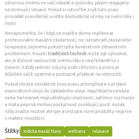
výraznou změnu ve vaší náladě a způsobu, jakým reagujete
na stresující situace. Pokud si vytvoříte zvyk tuto praxi
provádět pravidelně, uvidíte blahodárné účinky na svém těle i
mysli.
Nezapomeňte, že i když se snažíte doma replikovat
profesionální masážní zkušenosti, nic nenahradí zkušeného
terapeuta, zejména pokud trpíte konkrétním zdravotním
problémem. Použití
tradičních technik
může být výhodné,
ale je klíčové naslouchat svému tělu a nepřehánět to s
tlakem. Každý jedinec má jiný práh citlivosti, a proto je
důležité začít opatrně a postupně přidávat na intenzitě.
Pokud chcete ozvláštnit svou praxi, přemýšlejte o přidání
esenciálních olejů do základního oleje. Například levandule
nebo heřmánek mají uklidňující vlastnosti, zatímco rozmarýn
a máta peprná mohou poskytnout osvěžující pocit. Avšak
vždy zvažte možné alergie a testujte nové produkty nejprve
v malém množství.
Štítky:
indická masáž hlavy
wellness
relaxace