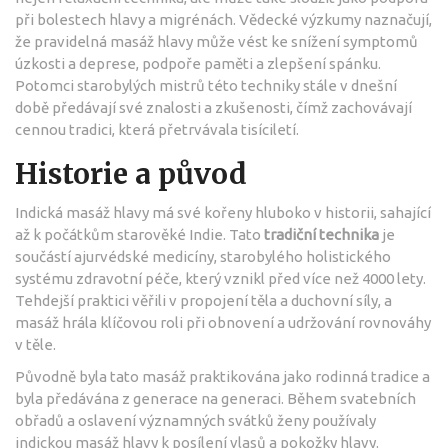
při bolestech hlavy a migrénách. Vědecké výzkumy naznačují,
že pravidelná masáž hlavy může vést ke snížení symptomů
úzkosti a deprese, podpoře paměti a zlepšení spánku.
Potomci starobylých mistrů této techniky stále v dnešní
době předávají své znalosti a zkušenosti, čímž zachovávají
cennou tradici, která přetrvávala tisíciletí.
Historie a původ
Indická masáž hlavy má své kořeny hluboko v historii, sahající
až k počátkům starověké Indie. Tato
tradiční technika
je
součástí ajurvédské medicíny, starobylého holistického
systému zdravotní péče, který vznikl před více než 4000 lety.
Tehdejší praktici věřili v propojení těla a duchovní síly, a
masáž hrála klíčovou roli při obnovení a udržování rovnováhy
v těle.
Původně byla tato masáž praktikována jako rodinná tradice a
byla předávána z generace na generaci. Během svatebních
obřadů a oslavení významných svátků ženy používaly
indickou masáž hlavy k posílení vlasů a pokožky hlavy.