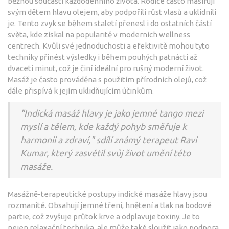
běžnou součástí každodenního života. Rodiče často masírují
svým dětem hlavu olejem, aby podpořili růst vlasů a uklidnili
je. Tento zvyk se během staletí přenesl i do ostatních částí
světa, kde získal na popularitě v moderních wellness
centrech. Kvůli své jednoduchosti a efektivitě mohou tyto
techniky přinést výsledky i během pouhých patnácti až
dvaceti minut, což je činí ideální pro rušný moderní život.
Masáž je často prováděna s použitím přírodních olejů, což
dále přispívá k jejím uklidňujícím účinkům.
"Indická masáž hlavy je jako jemné tango mezi
myslí a tělem, kde každý pohyb směřuje k
harmonii a zdraví," sdílí známý terapeut Ravi
Kumar, který zasvětil svůj život umění této
masáže.
Masážně-terapeutické postupy indické masáže hlavy jsou
rozmanité. Obsahují jemné tření, hnětení a tlak na bodové
partie, což zvyšuje průtok krve a odplavuje toxiny. Je to
nejen relaxační technika, ale může také sloužit jako podpora