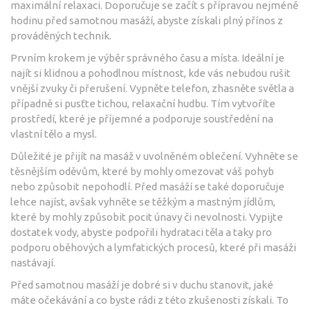
maximální relaxaci. Doporučuje se začít s přípravou nejméně
hodinu před samotnou masáží, abyste získali plný přínos z
prováděných technik.
Prvním krokem je výběr správného času a místa. Ideální je
najít si klidnou a pohodlnou místnost, kde vás nebudou rušit
vnější zvuky či přerušení. Vypněte telefon, zhasněte světla a
případně si pusťte tichou, relaxační hudbu. Tím vytvoříte
prostředí, které je příjemné a podporuje soustředění na
vlastní tělo a mysl.
Důležité je přijít na masáž v uvolněném oblečení. Vyhněte se
těsnějším oděvům, které by mohly omezovat váš pohyb
nebo způsobit nepohodlí. Před masáží se také doporučuje
lehce najíst, avšak vyhněte se těžkým a mastným jídlům,
které by mohly způsobit pocit únavy či nevolnosti. Vypijte
dostatek vody, abyste podpořili hydrataci těla a taky pro
podporu oběhových a lymfatických procesů, které při masáži
nastávají.
Před samotnou masáží je dobré si v duchu stanovit, jaké
máte očekávání a co byste rádi z této zkušenosti získali. To