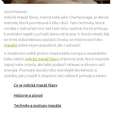
David Halenka
Indická masáž hlavy, známá také jako Champissage, je dávná
metoda, která promlouvá k tělu i duši. Tato technika, která
vznikla v Indii před více než tisíci lety, využívá různé přístupy
k uvolnění napětí a přináší úlevu od stresu. V dnešní době, kdy
se stres stává běžnou součástí života, se mistrovství této
masáže
stává nejen populární, ale i nutností.
V moderním světě plném chaotického tempa a neustálého
tlaku nabízí
indická masáž hlavy
příjemný únik, který nejenže
zapojí vaše smysly, ale také podpoří relaxaci a obnovu vaší
energie. Poznejte kouzlo této starobylé dovednosti a
zjistěte, jak ji využít k zlepšení vaší celkové pohody a zdraví.
Co je indická masáž hlavy
Historie a původ
Techniky a postupy masáže