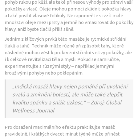
pohyb rukou po kůži, ale také přinesou výhody pro zdraví vaší
pokožky a vlasů. Oleje mohou pomoci zklidnit pokožku hlavy
a také posílit vlasové folikuly. Nezapomeňte si vzít malé
množství oleje mezi prsty a jemně ho vmasírovat do pokožky
hlavy, aniž byste tlačili příliš silně.
Jedním z klíčových prvků této masáže je rytmické střídání
tlaků a tahů. Technik může různě přizpůsobit tahy, které
následně mohou vést k prokrvení střední vrstvy pokožky, ale
i k celkové revitalizaci těla a mysli. Pokud se sami učíte,
experimentujte s různými styly – například jemnými
krouživými pohyby nebo poklepáním.
„Indická masáž hlavy nejen pomáhá při uvolnění
svalů a zmírnění bolesti, ale může také zlepšit
kvalitu spánku a snížit úzkost.“ – Zdroj: Global
Wellness Journal
Pro dosažení maximálního efektu praktikujte masáž
pravidelně. I krátkých dvacet minut týdně může přinést