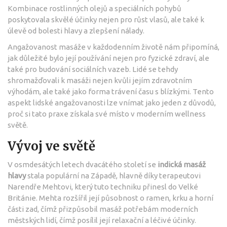
Kombinace rostlinných olejů a speciálních pohybů
poskytovala skvělé účinky nejen pro růst vlasů, ale také k
úlevě od bolesti hlavy a zlepšení nálady.
Angažovanost masáže v každodenním životě nám připomíná,
jak důležité bylo její používání nejen pro fyzické zdraví, ale
také pro budování sociálních vazeb. Lidé se tehdy
shromažďovali k masáži nejen kvůli jejím zdravotním
výhodám, ale také jako forma trávení času s blízkými. Tento
aspekt lidské angažovanosti lze vnímat jako jeden z důvodů,
proč si tato praxe získala své místo v moderním wellness
světě.
Vývoj ve světě
V osmdesátých letech dvacátého století se
indická masáž
hlavy
stala populární na Západě, hlavně díky terapeutovi
Narendře Mehtovi, který tuto techniku přinesl do Velké
Británie. Mehta rozšířil její působnost o ramen, krku a horní
části zad, čímž přizpůsobil masáž potřebám moderních
městských lidí, čímž posílil její relaxační a léčivé účinky.