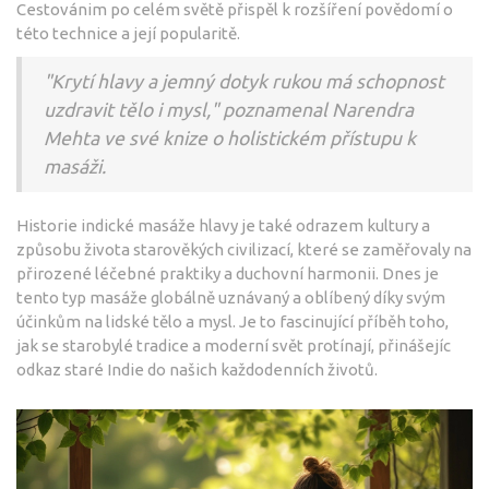
Cestovánim po celém světě přispěl k rozšíření povědomí o
této technice a její popularitě.
"Krytí hlavy a jemný dotyk rukou má schopnost
uzdravit tělo i mysl," poznamenal Narendra
Mehta ve své knize o holistickém přístupu k
masáži.
Historie indické masáže hlavy je také odrazem kultury a
způsobu života starověkých civilizací, které se zaměřovaly na
přirozené léčebné praktiky a duchovní harmonii. Dnes je
tento typ masáže globálně uznávaný a oblíbený díky svým
účinkům na lidské tělo a mysl. Je to fascinující příběh toho,
jak se starobylé tradice a moderní svět protínají, přinášejíc
odkaz staré Indie do našich každodenních životů.