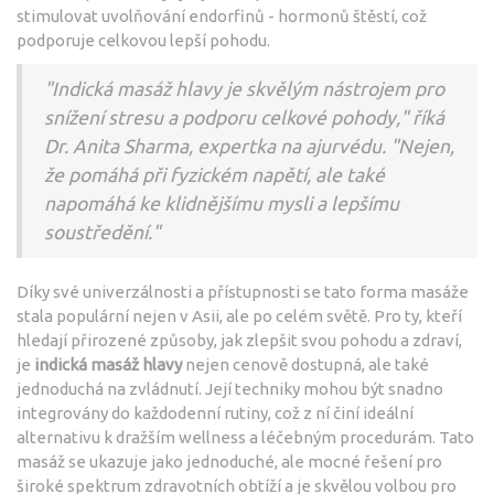
stimulovat uvolňování endorfinů - hormonů štěstí, což
podporuje celkovou lepší pohodu.
"Indická masáž hlavy je skvělým nástrojem pro
snížení stresu a podporu celkové pohody," říká
Dr. Anita Sharma, expertka na ajurvédu. "Nejen,
že pomáhá při fyzickém napětí, ale také
napomáhá ke klidnějšímu mysli a lepšímu
soustředění."
Díky své univerzálnosti a přístupnosti se tato forma masáže
stala populární nejen v Asii, ale po celém světě. Pro ty, kteří
hledají přirozené způsoby, jak zlepšit svou pohodu a zdraví,
je
indická masáž hlavy
nejen cenově dostupná, ale také
jednoduchá na zvládnutí. Její techniky mohou být snadno
integrovány do každodenní rutiny, což z ní činí ideální
alternativu k dražším wellness a léčebným procedurám. Tato
masáž se ukazuje jako jednoduché, ale mocné řešení pro
široké spektrum zdravotních obtíží a je skvělou volbou pro