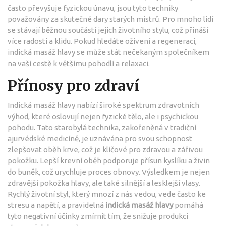
často převyšuje fyzickou únavu, jsou tyto techniky
považovány za skutečné dary starých mistrů. Pro mnoho lidí
se stávají běžnou součástí jejich životního stylu, což přináší
více radosti a klidu. Pokud hledáte oživení a regeneraci,
indická masáž hlavy se může stát nečekaným společníkem
na vaší cestě k většímu pohodlí a relaxaci.
Přínosy pro zdraví
Indická masáž hlavy nabízí široké spektrum zdravotních
výhod, které oslovují nejen fyzické tělo, ale i psychickou
pohodu. Tato starobylá technika, zakořeněná v tradiční
ajurvédské medicíně, je uznávána pro svou schopnost
zlepšovat oběh krve, což je klíčové pro zdravou a zářivou
pokožku. Lepší krevní oběh podporuje přísun kyslíku a živin
do buněk, což urychluje proces obnovy. Výsledkem je nejen
zdravější pokožka hlavy, ale také silnější a lesklejší vlasy.
Rychlý životní styl, který mnozí z nás vedou, vede často ke
stresu a napětí, a pravidelná
indická masáž hlavy
pomáhá
tyto negativní účinky zmírnit tím, že snižuje produkci