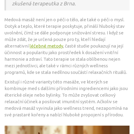
zkušená terapeutka z Brna.
Medová masáž není jen o péči o tělo, ale také o péči o mysl.
Dotyk a teplo, které terapie poskytuje, přináší hluboký stav
uvolnění, čímž se dále podporuje snižování stresu. I když se
může zdát, že je určená pouze pro ty, kteří hledají
alternativní
léčebné metody
, časté studie poukazují na její
účinnost a popularitu jako prostředek k dosažení vnitřní
harmonie a zdraví. Tato terapie se stala oblíbenou nejen
mezi jednotlivci, ale také v rámci různých wellness
programů, kde se stala nedílnou součástí relaxačních rituálů.
Existují i různé varianty této masáže, ve kterých se
kombinuje med s dalšími přírodními ingrediencemi jako jsou
éterické oleje nebo bylinky. To může zvyšovat celkový
relaxační účinek a posilovat imunitní systém. Ačkoliv se
medová masáž vyvinula jako wellness trend, nezapomíná na
své prastaré kořeny a nabízí hluboké propojení s přírodou.