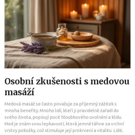
Osobní zkušenosti s medovou
masáží
Medová masáž se často považuje za příjemný zážitek s
mnoha benefity. Mnoho lidí, kteří ji pravidelně zařadí do
svého života, popisují pocit hloubkového uvolnění a klidu.
Med je znám svou lepkavostí, která jemně táhne za vrchní
vrstvy pokožky, což stimuluje její prokrvení a vitalitu. Lidé,