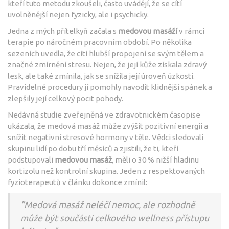
kteří tuto metodu zkoušeli, často uvádějí, že se cítí
uvolněnější nejen fyzicky, ale i psychicky.
Jedna z mých přítelkyň začala s
medovou masáží
v rámci
terapie po náročném pracovním období. Po několika
sezeních uvedla, že cítí hlubší propojení se svým tělem a
značné zmírnění stresu. Nejen, že její kůže získala zdravý
lesk, ale také zmínila, jak se snížila její úroveň úzkosti.
Pravidelné procedury jí pomohly navodit klidnější spánek a
zlepšily její celkový pocit pohody.
Nedávná studie zveřejněná ve zdravotnickém časopise
ukázala, že medová masáž může zvýšit pozitivní energii a
snížit negativní stresové hormony v těle. Vědci sledovali
skupinu lidí po dobu tří měsíců a zjistili, že ti, kteří
podstupovali
medovou masáž
, měli o 30 % nižší hladinu
kortizolu než kontrolní skupina. Jeden z respektovaných
fyzioterapeutů v článku dokonce zmínil:
"Medová masáž neléčí nemoc, ale rozhodně
může být součástí celkového wellness přístupu