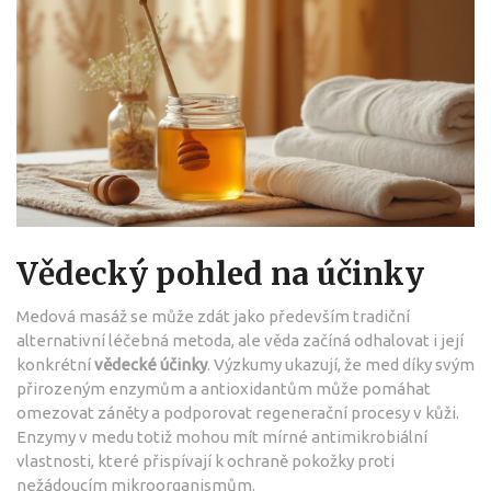
Vědecký pohled na účinky
Medová masáž se může zdát jako především tradiční
alternativní léčebná metoda, ale věda začíná odhalovat i její
konkrétní
vědecké účinky
. Výzkumy ukazují, že med díky svým
přirozeným enzymům a antioxidantům může pomáhat
omezovat záněty a podporovat regenerační procesy v kůži.
Enzymy v medu totiž mohou mít mírné antimikrobiální
vlastnosti, které přispívají k ochraně pokožky proti
nežádoucím mikroorganismům.