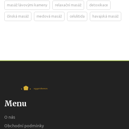
masáž lávovými kameny
relaxační masáž
detoxikace
čínská masáž
medová masáž
celulitida
havajská masáž
Menu
O nás
Obchodní podmínky