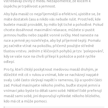
vstřebávají živiny z medu. Nezapomeňte, že klíčem k
úspěchu je trpělivost a jemnost.
Aby byla masáž co nejpříjemnější a efektivní, ujistěte se, že
máte dostatek času a nikdo vás nebude rušit. Prostředí, kde
budete masáž provádět, by mělo být tiché a pohodlné. Pokud
chcete dosáhnout maximální relaxace, můžete si pustit
jemnou hudbu nebo zapálit vonné svíčky. Med naneste na
ruce a jemně jej rozehřejte, aby byl příjemně teplý. Pomalu
jej začněte vtírat na pokožku, přičemž použijte středně
tlustou vrstvu. Jedním z klíčových pohybů je tzv. 'polepování',
kdy se vaše ruce na chvíli přilepí k pokožce a poté rychle
odlepí.
Pro ty, kteří chtějí poskytnout medovou masáž druhým, je
důležité mít cit v rukou a vnímat, kde se nacházejí napjaté
svaly. Lidé často skrývají napětí v ramenou, šíji a spodní části
zad. Pokud masírujete někoho jiného, buďte stejně jemní a
vnímaví jako byste to dělali sami sobě. Někteří lidé preferují
masáž sami sobě, jiní doporučují vyhledat někoho blízkého,
kdo má cit a může pomoci.