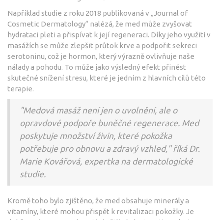
Například studie z roku 2018 publikovaná v „Journal of
Cosmetic Dermatology“ nalézá, že med může zvyšovat
hydrataci pleti a přispívat k její regeneraci. Díky jeho využití v
masážích se může zlepšit průtok krve a podpořit sekreci
serotoninu, což je hormon, který výrazně ovlivňuje naše
nálady a pohodu. To může jako výsledný efekt přinést
skutečné snížení stresu, které je jedním z hlavních cílů této
terapie.
"Medová masáž není jen o uvolnění, ale o
opravdové podpoře buněčné regenerace. Med
poskytuje množství živin, které pokožka
potřebuje pro obnovu a zdravý vzhled," říká Dr.
Marie Kovářová, expertka na dermatologické
studie.
Kromě toho bylo zjištěno, že med obsahuje minerály a
vitamíny, které mohou přispět k revitalizaci pokožky. Je