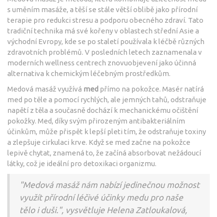
s uměním masáže, a těší se stále větší oblibě jako přírodní
terapie pro redukci stresu a podporu obecného zdraví. Tato
tradiční technika má své kořeny v oblastech střední Asie a
východní Evropy, kde se po staletí používala k léčbě různých
zdravotních problémů. V posledních letech zaznamenala v
moderních wellness centrech znovuobjevení jako účinná
alternativa k chemickým léčebným prostředkům.
Medová masáž využívá
med
přímo na pokožce. Masér natírá
med po těle a pomocí rychlých, ale jemných tahů, odstraňuje
napětí z těla a současně dochází k mechanickému očištění
pokožky. Med, díky svým přirozeným antibakteriálním
účinkům, může přispět k lepší pleti tím, že odstraňuje toxiny
a zlepšuje cirkulaci krve. Když se med začne na pokožce
lepivě chytat, znamená to, že začíná absorbovat nežádoucí
látky, což je ideální pro detoxikaci organizmu.
"Medová masáž nám nabízí jedinečnou možnost
využít přírodní léčivé účinky medu pro naše
tělo i duši.", vysvětluje Helena Zatloukalová,