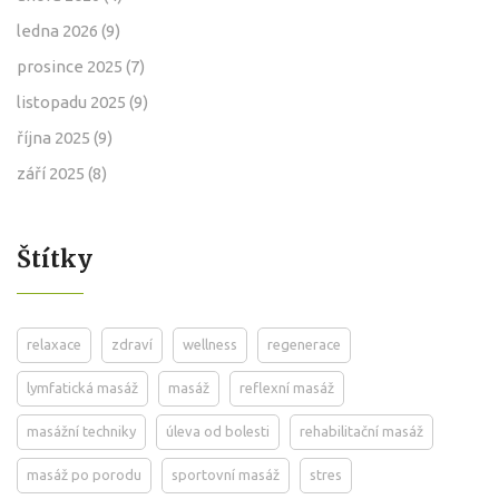
ledna 2026
(9)
prosince 2025
(7)
listopadu 2025
(9)
října 2025
(9)
září 2025
(8)
Štítky
relaxace
zdraví
wellness
regenerace
lymfatická masáž
masáž
reflexní masáž
masážní techniky
úleva od bolesti
rehabilitační masáž
masáž po porodu
sportovní masáž
stres