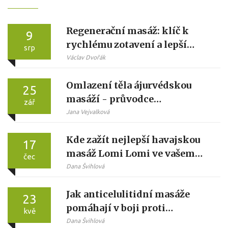
Regenerační masáž: klíč k
9
rychlému zotavení a lepší
srp
pohodě
Václav Dvořák
Omlazení těla ájurvédskou
25
masáží - průvodce
zář
technikami a benefity
Jana Vejvalková
Kde zažít nejlepší havajskou
17
masáž Lomi Lomi ve vašem
čec
okolí: Průvodce kouzlem
Dana Švihlová
doteků
Jak anticelulitidní masáže
23
pomáhají v boji proti
kvě
celulitidě
Dana Švihlová