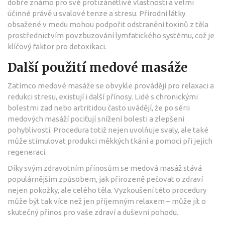
dobře známo pro své protizánětlivé vlastnosti a velmi
účinné právě u svalové tenze a stresu. Přírodní látky
obsažené v medu mohou podpořit odstranění toxinů z těla
prostřednictvím povzbuzování lymfatického systému, což je
klíčový faktor pro detoxikaci.
Další použití medové masáže
Zatímco medové masáže se obvykle provádějí pro relaxaci a
redukci stresu, existují i další přínosy. Lidé s chronickými
bolestmi zad nebo artritidou často uvádějí, že po sérii
medových masáží pociťují snížení bolesti a zlepšení
pohyblivosti. Procedura totiž nejen uvolňuje svaly, ale také
může stimulovat produkci měkkých tkání a pomoci při jejich
regeneraci.
Díky svým zdravotním přínosům se medová masáž stává
populárnějším způsobem, jak přirozeně pečovat o zdraví
nejen pokožky, ale celého těla. Vyzkoušení této procedury
může být tak více než jen příjemným relaxem – může jít o
skutečný přínos pro vaše zdraví a duševní pohodu.