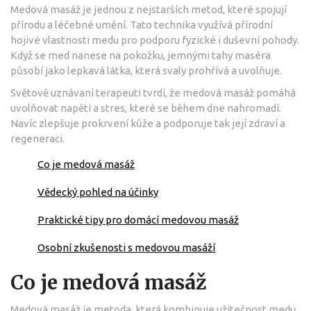
Medová masáž je jednou z nejstarších metod, které spojují
přírodu a léčebné umění. Tato technika využívá přírodní
hojivé vlastnosti medu pro podporu fyzické i duševní pohody.
Když se med nanese na pokožku, jemnými tahy maséra
působí jako lepkavá látka, která svaly prohřívá a uvolňuje.
Světově uznávaní terapeuti tvrdí, že medová masáž pomáhá
uvolňovat napětí a stres, které se během dne nahromadí.
Navíc zlepšuje prokrvení kůže a podporuje tak její zdraví a
regeneraci.
Co je medová masáž
Vědecký pohled na účinky
Praktické tipy pro domácí medovou masáž
Osobní zkušenosti s medovou masáží
Co je medová masáž
Medová masáž je metoda, která kombinuje užitečnost medu