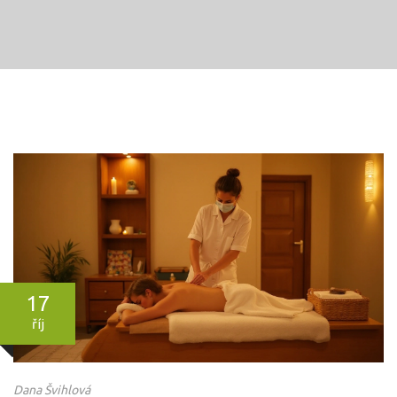
17
říj
Dana Švihlová