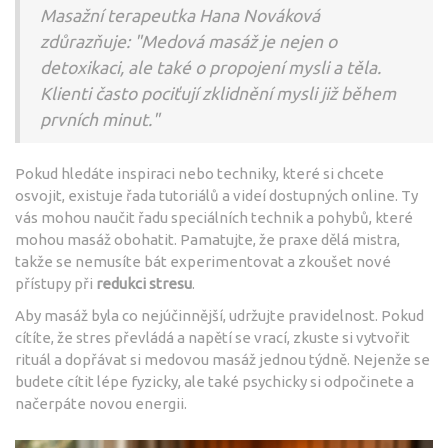
Masažní terapeutka Hana Nováková
zdůrazňuje: "Medová masáž je nejen o
detoxikaci, ale také o propojení mysli a těla.
Klienti často pociťují zklidnění mysli již během
prvních minut."
Pokud hledáte inspiraci nebo techniky, které si chcete
osvojit, existuje řada tutoriálů a videí dostupných online. Ty
vás mohou naučit řadu speciálních technik a pohybů, které
mohou masáž obohatit. Pamatujte, že praxe dělá mistra,
takže se nemusíte bát experimentovat a zkoušet nové
přístupy při
redukci stresu
.
Aby masáž byla co nejúčinnější, udržujte pravidelnost. Pokud
cítíte, že stres převládá a napětí se vrací, zkuste si vytvořit
rituál a dopřávat si medovou masáž jednou týdně. Nejenže se
budete cítit lépe fyzicky, ale také psychicky si odpočinete a
načerpáte novou energii.