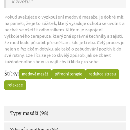
k životu."
Pokud uvažujete o vyzkoušení medové masáže, je dobré mít
na paměti, že je to zážitek, který vyžaduje ochotu se uvolnit a
nechat se ošetřit odborníkem. Klíčem je zapojení
vyškoleného terapeuta, který zná správné techniky a zajistí,
že med bude působit přesně tam, kde je třeba. Celý proces je
nejen o fyzickém dotyku, ale také o zabudování pozitivit do
své rutiny. Lze říci, že je to skvělý způsob, jak se zbavit
každodenního shonu a najít chvíli klidu pro sebe.
Štítky:
medová masáž
přírodní terapie
redukce stresu
relaxace
Typy masáží
(98)
Zdraví a wellness
(85)