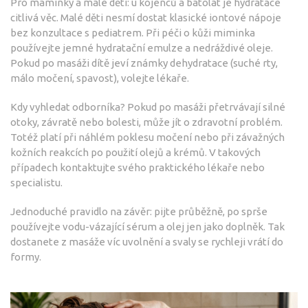
Pro maminky a malé děti: u kojenců a batolat je hydratace
citlivá věc. Malé děti nesmí dostat klasické iontové nápoje
bez konzultace s pediatrem. Při péči o kůži miminka
používejte jemné hydratační emulze a nedráždivé oleje.
Pokud po masáži dítě jeví známky dehydratace (suché rty,
málo močení, spavost), volejte lékaře.
Kdy vyhledat odborníka? Pokud po masáži přetrvávají silné
otoky, závratě nebo bolesti, může jít o zdravotní problém.
Totéž platí při náhlém poklesu močení nebo při závažných
kožních reakcích po použití olejů a krémů. V takových
případech kontaktujte svého praktického lékaře nebo
specialistu.
Jednoduché pravidlo na závěr: pijte průběžně, po sprše
používejte vodu-vázající sérum a olej jen jako doplněk. Tak
dostanete z masáže víc uvolnění a svaly se rychleji vrátí do
formy.