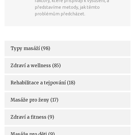
faktory, které přispívají k vysušení, a
představíme metody, jak těmto
problémům předcházet.
Typy masáží
(98)
Zdraví a wellness
(85)
Rehabilitace a tejpování
(18)
Masáže pro ženy
(17)
Zdraví a fitness
(9)
Masáže pro děti
(9)