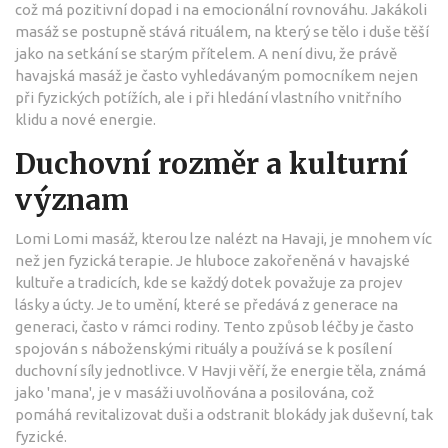
což má pozitivní dopad i na emocionální rovnováhu. Jakákoli
masáž se postupně stává rituálem, na který se tělo i duše těší
jako na setkání se starým přítelem. A není divu, že právě
havajská masáž je často vyhledávaným pomocníkem nejen
při fyzických potížích, ale i při hledání vlastního vnitřního
klidu a nové energie.
Duchovní rozměr a kulturní
význam
Lomi Lomi masáž, kterou lze nalézt na Havaji, je mnohem víc
než jen fyzická terapie. Je hluboce zakořeněná v havajské
kultuře a tradicích, kde se každý dotek považuje za projev
lásky a úcty. Je to umění, které se předává z generace na
generaci, často v rámci rodiny. Tento způsob léčby je často
spojován s náboženskými rituály a používá se k posílení
duchovní síly jednotlivce. V Havji věří, že energie těla, známá
jako 'mana', je v masáži uvolňována a posilována, což
pomáhá revitalizovat duši a odstranit blokády jak duševní, tak
fyzické.