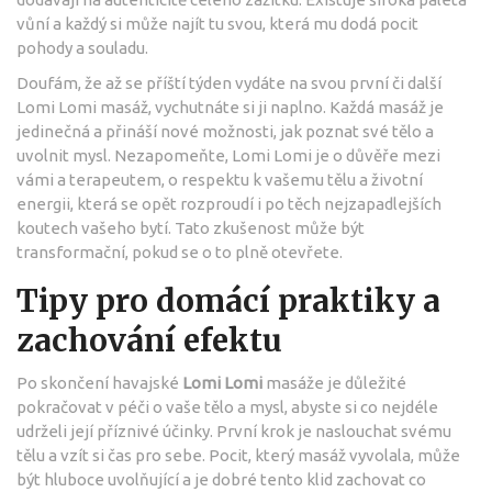
vůní a každý si může najít tu svou, která mu dodá pocit
pohody a souladu.
Doufám, že až se příští týden vydáte na svou první či další
Lomi Lomi masáž, vychutnáte si ji naplno. Každá masáž je
jedinečná a přináší nové možnosti, jak poznat své tělo a
uvolnit mysl. Nezapomeňte, Lomi Lomi je o důvěře mezi
vámi a terapeutem, o respektu k vašemu tělu a životní
energii, která se opět rozproudí i po těch nejzapadlejších
koutech vašeho bytí. Tato zkušenost může být
transformační, pokud se o to plně otevřete.
Tipy pro domácí praktiky a
zachování efektu
Po skončení havajské
Lomi Lomi
masáže je důležité
pokračovat v péči o vaše tělo a mysl, abyste si co nejdéle
udrželi její příznivé účinky. První krok je naslouchat svému
tělu a vzít si čas pro sebe. Pocit, který masáž vyvolala, může
být hluboce uvolňující a je dobré tento klid zachovat co