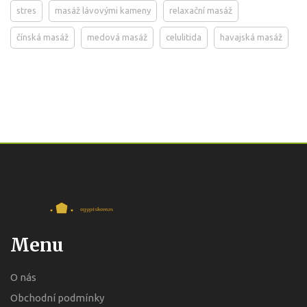
stres
masáž lávovými kameny
relaxační masáž
čínská masáž
medová masáž
celulitida
havajská masáž
Menu
O nás
Obchodní podmínky