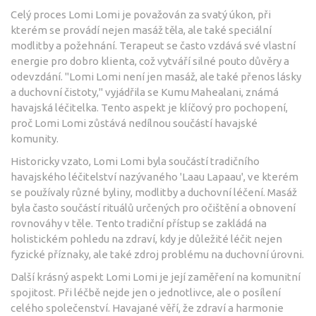
Celý proces Lomi Lomi je považován za svatý úkon, při
kterém se provádí nejen masáž těla, ale také speciální
modlitby a požehnání. Terapeut se často vzdává své vlastní
energie pro dobro klienta, což vytváří silné pouto důvěry a
odevzdání. "Lomi Lomi není jen masáž, ale také přenos lásky
a duchovní čistoty," vyjádřila se Kumu Mahealani, známá
havajská léčitelka. Tento aspekt je klíčový pro pochopení,
proč Lomi Lomi zůstává nedílnou součástí havajské
komunity.
Historicky vzato, Lomi Lomi byla součástí tradičního
havajského léčitelství nazývaného 'Laau Lapaau', ve kterém
se používaly různé byliny, modlitby a duchovní léčení. Masáž
byla často součástí rituálů určených pro očištění a obnovení
rovnováhy v těle. Tento tradiční přístup se zakládá na
holistickém pohledu na zdraví, kdy je důležité léčit nejen
fyzické příznaky, ale také zdroj problému na duchovní úrovni.
Další krásný aspekt Lomi Lomi je její zaměření na komunitní
spojitost. Při léčbě nejde jen o jednotlivce, ale o posílení
celého společenství. Havajané věří, že zdraví a harmonie