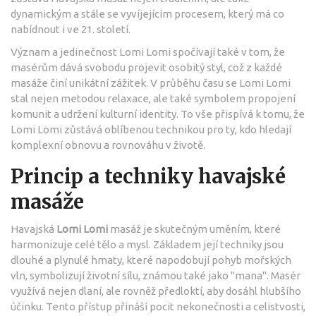
dynamickým a stále se vyvíjejícím procesem, který má co
nabídnout i ve 21. století.
Význam a jedinečnost Lomi Lomi spočívají také v tom, že
masérům dává svobodu projevit osobitý styl, což z každé
masáže činí unikátní zážitek. V průběhu času se Lomi Lomi
stal nejen metodou relaxace, ale také symbolem propojení
komunit a udržení kulturní identity. To vše přispívá k tomu, že
Lomi Lomi zůstává oblíbenou technikou pro ty, kdo hledají
komplexní obnovu a rovnováhu v životě.
Princip a techniky havajské
masáže
Havajská
Lomi Lomi
masáž je skutečným uměním, které
harmonizuje celé tělo a mysl. Základem její techniky jsou
dlouhé a plynulé hmaty, které napodobují pohyb mořských
vln, symbolizují životní sílu, známou také jako "mana". Masér
využívá nejen dlaní, ale rovněž předloktí, aby dosáhl hlubšího
účinku. Tento přístup přináší pocit nekonečnosti a celistvosti,