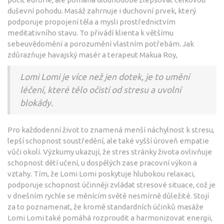
duševní pohodu. Masáž zahrnuje i duchovní prvek, který
podporuje propojení těla a mysli prostřednictvím
meditativního stavu. To přivádí klienta k většímu
sebeuvědomění a porozumění vlastním potřebám. Jak
zdůrazňuje havajský masér a terapeut Makua Roy,
Lomi Lomi je více než jen dotek, je to umění
léčení, které tělo očistí od stresu a uvolní
blokády.
Pro každodenní život to znamená menší náchylnost k stresu,
lepší schopnost soustředění, ale také vyšší úroveň empatie
vůči okolí. Výzkumy ukazují, že stres stránky života ovlivňuje
schopnost dětí učení, u dospělých zase pracovní výkon a
vztahy. Tím, že Lomi Lomi poskytuje hlubokou relaxaci,
podporuje schopnost účinněji zvládat stresové situace, což je
v dnešním rychle se měnícím světě nesmírně důležité. Stojí
za to poznamenat, že kromě standardních účinků masáže
Lomi Lomi také pomáhá rozproudit a harmonizovat energii,