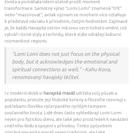
života a pomáhala lidem účelně prožít moment
transformace. Samotný výraz "Lomi Lomi" znamená "třít"
nebo "massírovat", avšak význam se mnohem více vztahuje
k představě návratu k přírodním, čistým hodnotám. Zajímavé
je, že každý Havajský ostrov má svou verzi tohoto umění, což
vytváří různé styly a techniky, které stále odrážejí kulturní
rozmanitost regionu.
"Lomi Lomi does not just focus on the physical
body, but it acknowledges the emotional and
spiritual connections as well." - Kahu Kona,
renomovaný havajský léčitel.
I v moderní době si
havajská masáž
udržela svůj půvab a
popularitu, protože její hluboké kořeny a filozofie rezonují s
potřebami člověka vyčerpaného rychlým tempem
současného života. Lidé dnes často vyhledávají Lomi Lomi
nejen pro fyzickou úlevu, ale také jako prostředek k navázání
vnitřního klidu a spojení s přírodou. Tímto způsobem
zůstává Havajská masáž nejen tradičním, ale také