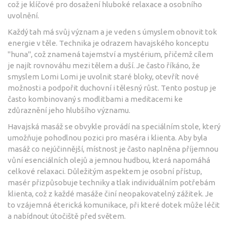
což je klíčové pro dosažení hluboké relaxace a osobního
uvolnění.
Každý tah má svůj význam a je veden s úmyslem obnovit tok
energie v těle. Technika je odrazem havajského konceptu
"huna", což znamená tajemství a mystérium, přičemž cílem
je najít rovnováhu mezi tělem a duší. Je často říkáno, že
smyslem Lomi Lomi je uvolnit staré bloky, otevřít nové
možnosti a podpořit duchovní i tělesný růst. Tento postup je
často kombinovaný s modlitbami a meditacemi ke
zdůraznění jeho hlubšího významu.
Havajská masáž se obvykle provádí na speciálním stole, který
umožňuje pohodlnou pozici pro maséra i klienta. Aby byla
masáž co nejúčinnější, místnost je často naplněna příjemnou
vůní esenciálních olejů a jemnou hudbou, která napomáhá
celkové relaxaci. Důležitým aspektem je osobní přístup,
masér přizpůsobuje techniky a tlak individuálním potřebám
klienta, což z každé masáže činí neopakovatelný zážitek. Je
to vzájemná éterická komunikace, při které dotek může léčit
a nabídnout útočiště před světem.