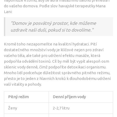
napomůže k tomu, aby se aura masážního salonu přenesla i
do vašeho domova. Podle slov havajské terapeutky Mana
Lani:
"Domov je posvátný prostor, kde můžeme
uzdravit naši duši, pokud si to dovolíme."
Kromě toho nezapomeňte na kvalitní hydrataci. Pití
dostatečného množství vody je klíčové nejen pro zdraví
vašeho těla, ale také pro udržení efektu masáže, která
podpořila odvádění toxinů. Cíl by měl být vypít alespoň osm
sklenic vody denně, čímž podpoříte detoxikaci organismu.
Mnoho lidí podceňuje důležitost správného pitného režimu,
přesto je to jeden z hlavních kroků k dlouhodobému udržení
vaší vitality a pohody.
Pitný režim
Denní příjem vody
Ženy
2-2,7 litru