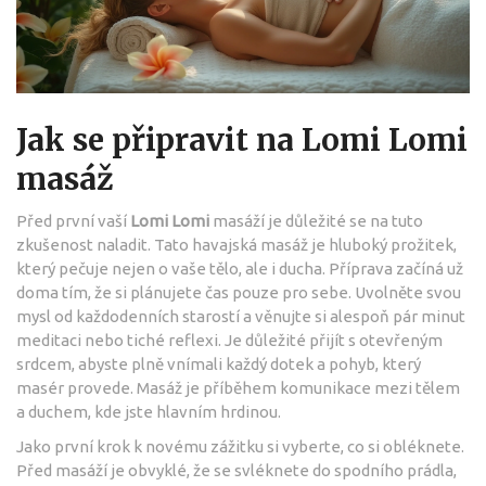
Jak se připravit na Lomi Lomi
masáž
Před první vaší
Lomi Lomi
masáží je důležité se na tuto
zkušenost naladit. Tato havajská masáž je hluboký prožitek,
který pečuje nejen o vaše tělo, ale i ducha. Příprava začíná už
doma tím, že si plánujete čas pouze pro sebe. Uvolněte svou
mysl od každodenních starostí a věnujte si alespoň pár minut
meditaci nebo tiché reflexi. Je důležité přijít s otevřeným
srdcem, abyste plně vnímali každý dotek a pohyb, který
masér provede. Masáž je příběhem komunikace mezi tělem
a duchem, kde jste hlavním hrdinou.
Jako první krok k novému zážitku si vyberte, co si obléknete.
Před masáží je obvyklé, že se svléknete do spodního prádla,