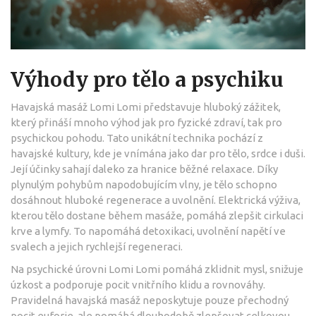
Výhody pro tělo a psychiku
Havajská masáž Lomi Lomi představuje hluboký zážitek,
který přináší mnoho výhod jak pro fyzické zdraví, tak pro
psychickou pohodu. Tato unikátní technika pochází z
havajské kultury, kde je vnímána jako dar pro tělo, srdce i duši.
Její účinky sahají daleko za hranice běžné relaxace. Díky
plynulým pohybům napodobujícím vlny, je tělo schopno
dosáhnout hluboké regenerace a uvolnění. Elektrická výživa,
kterou tělo dostane během masáže, pomáhá zlepšit cirkulaci
krve a lymfy. To napomáhá detoxikaci, uvolnění napětí ve
svalech a jejich rychlejší regeneraci.
Na psychické úrovni Lomi Lomi pomáhá zklidnit mysl, snižuje
úzkost a podporuje pocit vnitřního klidu a rovnováhy.
Pravidelná havajská masáž neposkytuje pouze přechodný
pocit euforie, ale pomáhá dlouhodobě zlepšovat celkovou