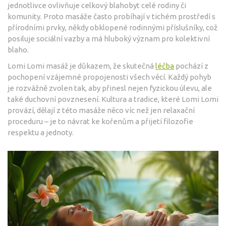
jednotlivce ovlivňuje celkový blahobyt celé rodiny či
komunity. Proto masáže často probíhají v tichém prostředí s
přírodními prvky, někdy obklopené rodinnými příslušníky, což
posiluje sociální vazby a má hluboký význam pro kolektivní
blaho.
Lomi Lomi masáž je důkazem, že skutečná
léčba
pochází z
pochopení vzájemné propojenosti všech věcí. Každý pohyb
je rozvážně zvolen tak, aby přinesl nejen fyzickou úlevu, ale
také duchovní povznesení. Kultura a tradice, které Lomi Lomi
provází, dělají z této masáže něco víc než jen relaxační
proceduru – je to návrat ke kořenům a přijetí filozofie
respektu a jednoty.