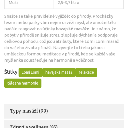
Muži
2,5-3,7 litru
Snažte se také pravidelně vyjíždět do přírody. Procházky
lesem nebo parky vám nejen osvěží mysl, ale umožní tělu
nadále reagovat na účinky
havajské masáže
. Je známo, že
pobyt v přírodě snižuje stres, zlepšuje dýchání a podporuje
celkovou pohodu, což jsou atributy, které Lomi Lomi masáž
do vašeho života přináší. Nazývejte to třeba jakousi
uměleckou formou meditace v přírodě, kde se každá vaše
myšlenka soustřeďuje na harmonii a vděčnost.
Štítky:
Lomi Lomi
havajská masáž
relaxace
tělesná harmonie
Typy masáží
(99)
Zdraví a wellness
(85)