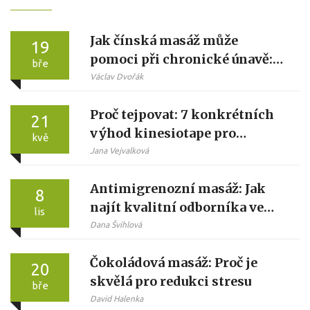
Jak čínská masáž může
19
pomoci při chronické únavě:
bře
vědecky podložené
Václav Dvořák
mechanismy a praxe
Proč tejpovat: 7 konkrétních
21
výhod kinesiotape pro
kvě
sportovce i běžné lidi
Jana Vejvalková
Antimigrenozní masáž: Jak
8
najít kvalitní odborníka ve
lis
vašem městě
Dana Švihlová
Čokoládová masáž: Proč je
20
skvělá pro redukci stresu
bře
David Halenka