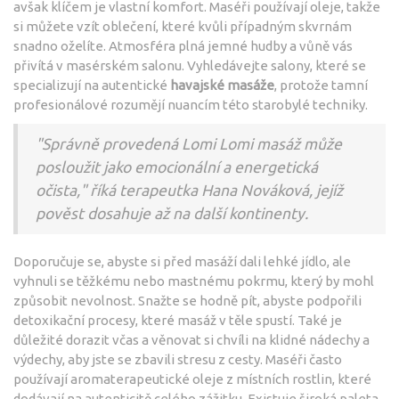
avšak klíčem je vlastní komfort. Maséři používají oleje, takže
si můžete vzít oblečení, které kvůli případným skvrnám
snadno oželíte. Atmosféra plná jemné hudby a vůně vás
přivítá v masérském salonu. Vyhledávejte salony, které se
specializují na autentické
havajské masáže
, protože tamní
profesionálové rozumějí nuancím této starobylé techniky.
"Správně provedená Lomi Lomi masáž může
posloužit jako emocionální a energetická
očista," říká terapeutka Hana Nováková, jejíž
pověst dosahuje až na další kontinenty.
Doporučuje se, abyste si před masáží dali lehké jídlo, ale
vyhnuli se těžkému nebo mastnému pokrmu, který by mohl
způsobit nevolnost. Snažte se hodně pít, abyste podpořili
detoxikační procesy, které masáž v těle spustí. Také je
důležité dorazit včas a věnovat si chvíli na klidné nádechy a
výdechy, aby jste se zbavili stresu z cesty. Maséři často
používají aromaterapeutické oleje z místních rostlin, které
dodávají na autenticitě celého zážitku. Existuje široká paleta