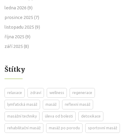
ledna 2026
(9)
prosince 2025
(7)
listopadu 2025
(9)
října 2025
(9)
září 2025
(8)
Štítky
relaxace
zdraví
wellness
regenerace
lymfatická masáž
masáž
reflexní masáž
masážní techniky
úleva od bolesti
detoxikace
rehabilitační masáž
masáž po porodu
sportovní masáž