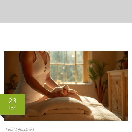
23
led
Jana Vejvalková