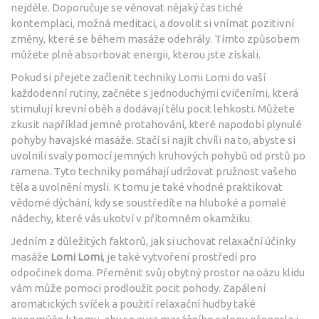
nejdéle. Doporučuje se věnovat nějaký čas tiché
kontemplaci, možná meditaci, a dovolit si vnímat pozitivní
změny, které se během masáže odehrály. Tímto způsobem
můžete plně absorbovat energii, kterou jste získali.
Pokud si přejete začlenit techniky Lomi Lomi do vaší
každodenní rutiny, začněte s jednoduchými cvičeními, která
stimulují krevní oběh a dodávají tělu pocit lehkosti. Můžete
zkusit například jemné protahování, které napodobí plynulé
pohyby havajské masáže. Stačí si najít chvíli na to, abyste si
uvolnili svaly pomocí jemných kruhových pohybů od prstů po
ramena. Tyto techniky pomáhají udržovat pružnost vašeho
těla a uvolnění mysli. K tomu je také vhodné praktikovat
vědomé dýchání, kdy se soustředíte na hluboké a pomalé
nádechy, které vás ukotví v přítomném okamžiku.
Jedním z důležitých faktorů, jak si uchovat relaxační účinky
masáže
Lomi Lomi
, je také vytvoření prostředí pro
odpočinek doma. Přeměnit svůj obytný prostor na oázu klidu
vám může pomoci prodloužit pocit pohody. Zapálení
aromatických svíček a použití relaxační hudby také