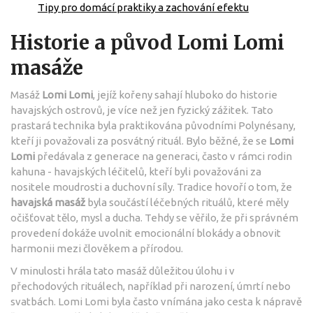
Tipy pro domácí praktiky a zachování efektu
Historie a původ Lomi Lomi
masáže
Masáž
Lomi Lomi
, jejíž kořeny sahají hluboko do historie
havajských ostrovů, je více než jen fyzický zážitek. Tato
prastará technika byla praktikována původními Polynésany,
kteří ji považovali za posvátný rituál. Bylo běžné, že se
Lomi
Lomi
předávala z generace na generaci, často v rámci rodin
kahuna - havajských léčitelů, kteří byli považováni za
nositele moudrosti a duchovní síly. Tradice hovoří o tom, že
havajská masáž
byla součástí léčebných rituálů, které měly
očišťovat tělo, mysl a ducha. Tehdy se věřilo, že při správném
provedení dokáže uvolnit emocionální blokády a obnovit
harmonii mezi člověkem a přírodou.
V minulosti hrála tato masáž důležitou úlohu i v
přechodových rituálech, například při narození, úmrtí nebo
svatbách. Lomi Lomi byla často vnímána jako cesta k nápravě