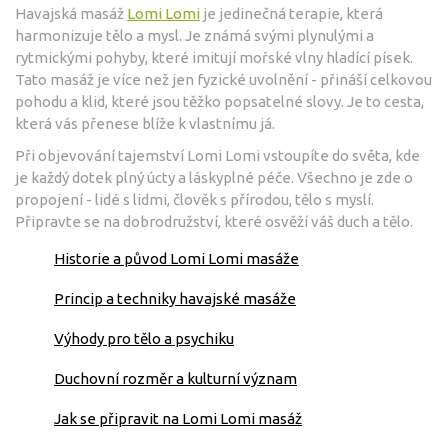
Havajská masáž
Lomi Lomi
je jedinečná terapie, která
harmonizuje tělo a mysl. Je známá svými plynulými a
rytmickými pohyby, které imitují mořské vlny hladící písek.
Tato masáž je více než jen fyzické uvolnění - přináší celkovou
pohodu a klid, které jsou těžko popsatelné slovy. Je to cesta,
která vás přenese blíže k vlastnímu já.
Při objevování tajemství Lomi Lomi vstoupíte do světa, kde
je každý dotek plný úcty a láskyplné péče. Všechno je zde o
propojení - lidé s lidmi, člověk s přírodou, tělo s myslí.
Připravte se na dobrodružství, které osvěží váš duch a tělo.
Historie a původ Lomi Lomi masáže
Princip a techniky havajské masáže
Výhody pro tělo a psychiku
Duchovní rozměr a kulturní význam
Jak se připravit na Lomi Lomi masáž