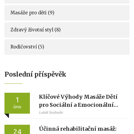
Masáže pro děti
(9)
Zdravý životní styl
(8)
Rodičovství
(5)
Poslední příspěvěk
Klíčové Výhody Masáže Dětí
1
pro Sociální a Emocionální
úno
Vývoj
Lukáš Svoboda
Účinná rehabilitační masáž:
24