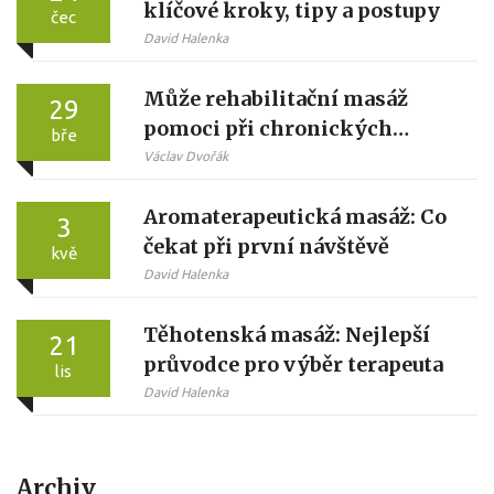
klíčové kroky, tipy a postupy
čec
David Halenka
Může rehabilitační masáž
29
pomoci při chronických
bře
bolestech?
Václav Dvořák
Aromaterapeutická masáž: Co
3
čekat při první návštěvě
kvě
David Halenka
Těhotenská masáž: Nejlepší
21
průvodce pro výběr terapeuta
lis
David Halenka
Archiv