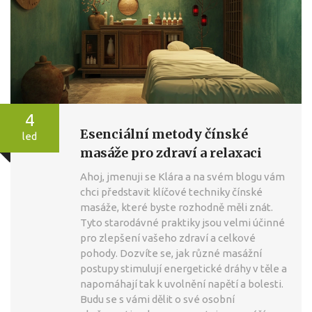
4
Esenciální metody čínské
led
masáže pro zdraví a relaxaci
Ahoj, jmenuji se Klára a na svém blogu vám
chci představit klíčové techniky čínské
masáže, které byste rozhodně měli znát.
Tyto starodávné praktiky jsou velmi účinné
pro zlepšení vašeho zdraví a celkové
pohody. Dozvíte se, jak různé masážní
postupy stimulují energetické dráhy v těle a
napomáhají tak k uvolnění napětí a bolesti.
Budu se s vámi dělit o své osobní