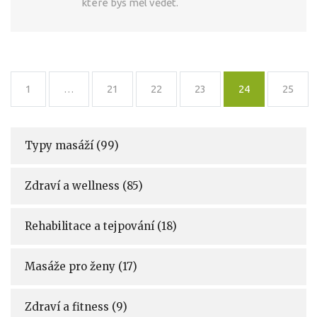
které bys měl vědět.
1
…
21
22
23
24
25
Typy masáží
(99)
Zdraví a wellness
(85)
Rehabilitace a tejpování
(18)
Masáže pro ženy
(17)
Zdraví a fitness
(9)