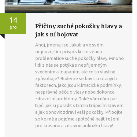
14
Příčiny suché pokožky hlavy a
pro
jak s ní bojovat
Ahoj, jmenuji se Jakub a ve svém
nejnovějším příspěvku se věnuji
problematice suché pokožky hlavy. Mnoho
lidí z nás se potýká s nepříjemným
svěděním a loupáním, ale co to vlastně
způsobuje? Budeme se bavit o různých
faktorech, jako jsou klimatické podmínky,
nesprávná péče o vlasy nebo dokonce
zdravotní problémy. Také vám dám pár
tipů, jak si poradit s tímto trápícím stavem
a jak obnovit zdraví vaší pokožky. Připojte
se ke mě a pojďme společně najít řešení
pro krásnou a zdravou pokožku hlavy!