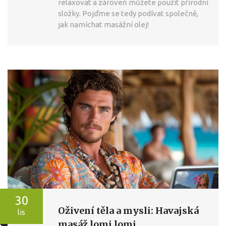
relaxovat a zároveň můžete použít přírodní
složky. Pojďme se tedy podívat společně,
jak namíchat masážní olej!
30
Oživení těla a mysli: Havajská
lis
masáž lomi lomi