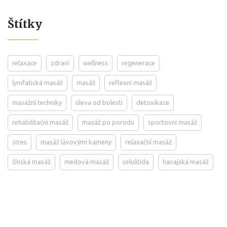
Štítky
relaxace
zdraví
wellness
regenerace
lymfatická masáž
masáž
reflexní masáž
masážní techniky
úleva od bolesti
detoxikace
rehabilitační masáž
masáž po porodu
sportovní masáž
stres
masáž lávovými kameny
relaxační masáž
čínská masáž
medová masáž
celulitida
havajská masáž