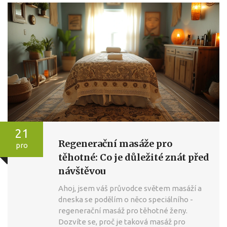
21
Regenerační masáže pro
pro
těhotné: Co je důležité znát před
návštěvou
Ahoj, jsem váš průvodce světem masáží a
dneska se podělím o něco speciálního -
regenerační masáž pro těhotné ženy.
Dozvíte se, proč je taková masáž pro