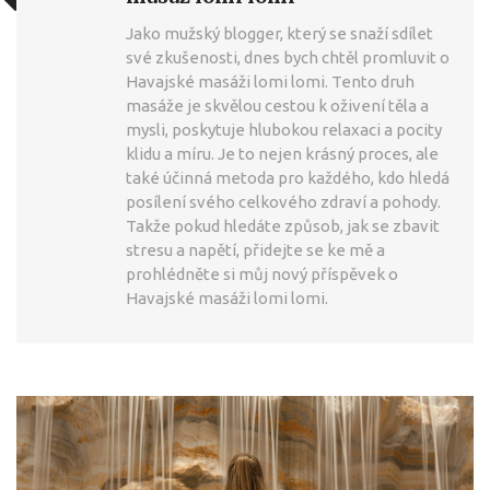
Jako mužský blogger, který se snaží sdílet
své zkušenosti, dnes bych chtěl promluvit o
Havajské masáži lomi lomi. Tento druh
masáže je skvělou cestou k oživení těla a
mysli, poskytuje hlubokou relaxaci a pocity
klidu a míru. Je to nejen krásný proces, ale
také účinná metoda pro každého, kdo hledá
posílení svého celkového zdraví a pohody.
Takže pokud hledáte způsob, jak se zbavit
stresu a napětí, přidejte se ke mě a
prohlédněte si můj nový příspěvek o
Havajské masáži lomi lomi.