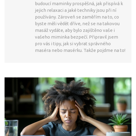
budoucí maminky prospěšná, jak přispívá k
jejich relaxaci a jaké techniky jsou při ní
používány. Zároveň se zaměřím na to, co
byste měli vědět dříve, než se na takovou
masáž vydáte, aby bylo zajištěno vaše i
vašeho miminka bezpečí. Připravil jsem
pro vás i tipy, jak si vybrat správného
maséra nebo masérku. Takže pojdme na to!