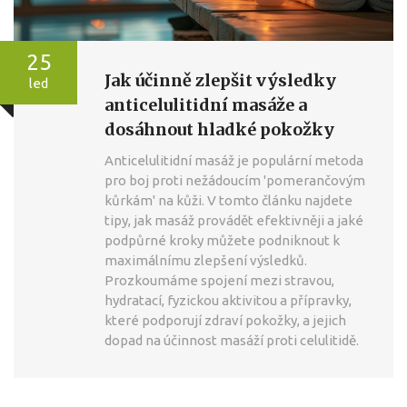
25
Jak účinně zlepšit výsledky
led
anticelulitidní masáže a
dosáhnout hladké pokožky
Anticelulitidní masáž je populární metoda
pro boj proti nežádoucím 'pomerančovým
kůrkám' na kůži. V tomto článku najdete
tipy, jak masáž provádět efektivněji a jaké
podpůrné kroky můžete podniknout k
maximálnímu zlepšení výsledků.
Prozkoumáme spojení mezi stravou,
hydratací, fyzickou aktivitou a přípravky,
které podporují zdraví pokožky, a jejich
dopad na účinnost masáží proti celulitidě.