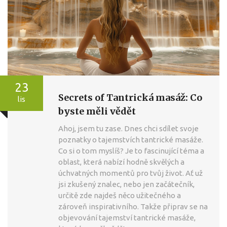
23
Secrets of Tantrická masáž: Co
lis
byste měli vědět
Ahoj, jsem tu zase. Dnes chci sdílet svoje
poznatky o tajemstvích tantrické masáže.
Co si o tom myslíš? Je to fascinující téma a
oblast, která nabízí hodně skvělých a
úchvatných momentů pro tvůj život. Ať už
jsi zkušený znalec, nebo jen začátečník,
určitě zde najdeš něco užitečného a
zároveň inspirativního. Takže připrav se na
objevování tajemství tantrické masáže,