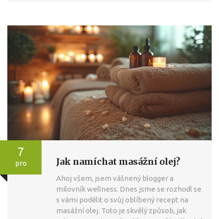
7
Jak namíchat masážní olej?
pro
Ahoj všem, jsem vášnený blogger a
milovník wellness. Dnes jsme se rozhodl se
s vámi podělit o svůj oblíbený recept na
masážní olej. Toto je skvělý způsob, jak