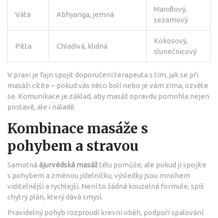
Mandlový,
Váta
Abhyanga, jemná
sezamový
Kokosový,
Pitta
Chladivá, klidná
slunečnicový
V praxi je fajn spojit doporučení terapeuta s tím, jak se při
masáži cítíte – pokud vás něco bolí nebo je vám zima, ozvěte
se. Komunikace je základ, aby masáž opravdu pomohla nejen
postavě, ale i náladě.
Kombinace masáže s
pohybem a stravou
Samotná
ájurvédská masáž
tělu pomůže, ale pokud ji spojíte
s pohybem a změnou jídelníčku, výsledky jsou mnohem
viditelnější a rychlejší. Není to žádná kouzelná formule, spíš
chytrý plán, který dává smysl.
Pravidelný pohyb rozproudí krevní oběh, podpoří spalování