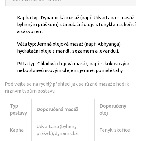
Kapha typ: Dynamická masáž (např. Udvartana – masáž
bylinným práškem), stimulační oleje s fenyklem, skořicí
a zázvorem.
Váta typ: Jemná olejová masáž (např. Abhyanga),
hydratační oleje s mandlí, sezamem a levandulí.
Pitta typ: Chladivá olejová masáž, např. s kokosovým
nebo slunečnicovým olejem, jemné, pomalé tahy.
Podívejte se na rychlý přehled, jak se různé masáže hodí k
různým typům postavy:
Typ
Doporučený
Doporučená masáž
postavy
olej
Udvartana (bylinný
Kapha
Fenyk, skořice
prášek), dynamická