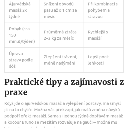
Ájurvédská
Snížení obvodů
Při kombinaci s
masáž 2x
pasu až o 1 cm za
pohybem a
týdně
měsíc
stravou
Pohyb (cca
Průměrná ztráta
Rychlejší s
150
2–3 kg za měsíc
masáží
minut/týden)
Úprava
Zlepšení trávení,
Lepší pocit
stravy podle
méně nadýmání
lehkosti
dóš
Praktické tipy a zajímavosti z
praxe
Když jde o ájurvédskou masáž a vylepšení postavy, má smysl
jít na to chytře. Možná vás překvapí, jak malá změna návyků
podpoří efekt masáží. Sama si jednou týdně dopřávám masáž
a kocour Bruno se mezitím rozvaluje na gauči – možná mu