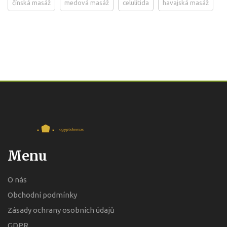
čínská masáž
medová masáž
celulitida
havajská masáž
Menu
O nás
Obchodní podmínky
Zásady ochrany osobních údajů
GDPR