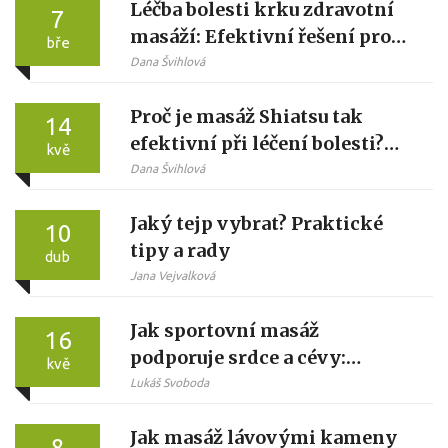
Léčba bolesti krku zdravotní
7
masáží: Efektivní řešení pro
bře
každodenní úlevu
Dana Švihlová
Proč je masáž Shiatsu tak
14
efektivní při léčení bolesti?
kvě
Vysvětlení mechanismů a
Dana Švihlová
praktické rady
Jaký tejp vybrat? Praktické
10
tipy a rady
dub
Jana Vejvalková
Jak sportovní masáž
16
podporuje srdce a cévy:
kvě
Mechanismy, benefity a
Lukáš Svoboda
praktický průvodce
Jak masáž lávovými kameny
8