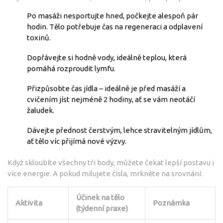
Po masáži nesportujte hned, počkejte alespoň pár
hodin. Tělo potřebuje čas na regeneraci a odplavení
toxinů.
Dopřávejte si hodně vody, ideálně teplou, která
pomáhá rozproudit lymfu.
Přizpůsobte čas jídla – ideálně je před masáží a
cvičením jíst nejméně 2 hodiny, ať se vám neotáčí
žaludek.
Dávejte přednost čerstvým, lehce stravitelným jídlům,
ať tělo víc přijímá nové výzvy.
Když skloubíte všechny tři body, můžete čekat lepší postavu i
více energie. A pokud milujete čísla, mrkněte na srovnání:
Účinek na tělo
Aktivita
Poznámka
(týdenní praxe)