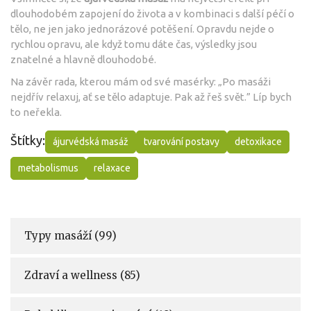
dlouhodobém zapojení do života a v kombinaci s další péčí o
tělo, ne jen jako jednorázové potěšení. Opravdu nejde o
rychlou opravu, ale když tomu dáte čas, výsledky jsou
znatelné a hlavně dlouhodobé.
Na závěr rada, kterou mám od své masérky: „Po masáži
nejdřív relaxuj, ať se tělo adaptuje. Pak až řeš svět.” Líp bych
to neřekla.
Štítky:
ájurvédská masáž
tvarování postavy
detoxikace
metabolismus
relaxace
Typy masáží
(99)
Zdraví a wellness
(85)