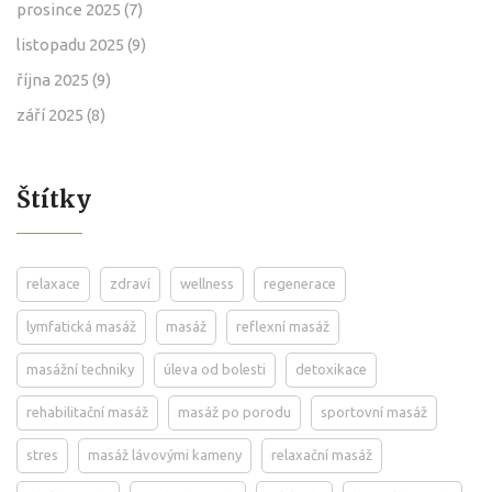
prosince 2025
(7)
listopadu 2025
(9)
října 2025
(9)
září 2025
(8)
Štítky
relaxace
zdraví
wellness
regenerace
lymfatická masáž
masáž
reflexní masáž
masážní techniky
úleva od bolesti
detoxikace
rehabilitační masáž
masáž po porodu
sportovní masáž
stres
masáž lávovými kameny
relaxační masáž