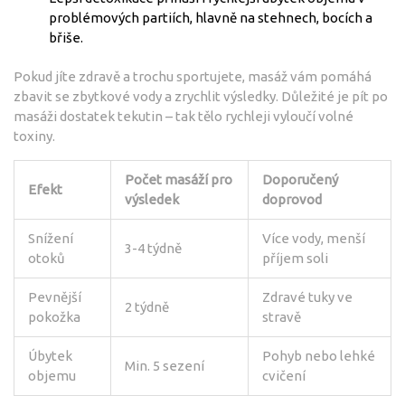
problémových partiích, hlavně na stehnech, bocích a
břiše.
Pokud jíte zdravě a trochu sportujete, masáž vám pomáhá
zbavit se zbytkové vody a zrychlit výsledky. Důležité je pít po
masáži dostatek tekutin – tak tělo rychleji vyloučí volné
toxiny.
Počet masáží pro
Doporučený
Efekt
výsledek
doprovod
Snížení
Více vody, menší
3-4 týdně
otoků
příjem soli
Pevnější
Zdravé tuky ve
2 týdně
pokožka
stravě
Úbytek
Pohyb nebo lehké
Min. 5 sezení
objemu
cvičení