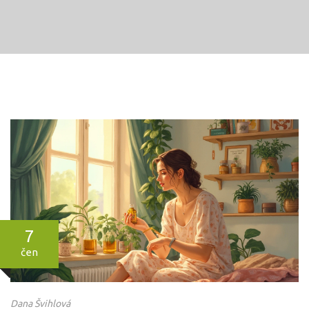
7
čen
Dana Švihlová