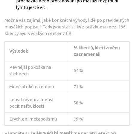
procházka nebo protahování po masáži rozproudí
lymfu ještě víc.
Možná vás zajímá, jaké konkrétní výhody lidé po pravidelných
masážích popisují. Tady jsou statistiky z průzkumu mezi 196
klienty ayurvédských center v ČR:
% klientů, kteří změnu
Výsledek
zaznamenali
Pevnější pokožka na
64 %
stehnech
Méně otoků na nohou
71 %
Lepší trávení a menší
58 %
pocit nafouklosti
Zrychlení metabolismu
39 %
Všimněte si, že
ájurvédská masáž
má největší efekt při