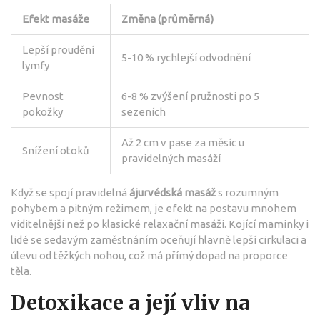
Efekt masáže
Změna (průměrná)
Lepší proudění
5-10 % rychlejší odvodnění
lymfy
Pevnost
6-8 % zvýšení pružnosti po 5
pokožky
sezeních
Až 2 cm v pase za měsíc u
Snížení otoků
pravidelných masáží
Když se spojí pravidelná
ájurvédská masáž
s rozumným
pohybem a pitným režimem, je efekt na postavu mnohem
viditelnější než po klasické relaxační masáži. Kojící maminky i
lidé se sedavým zaměstnáním oceňují hlavně lepší cirkulaci a
úlevu od těžkých nohou, což má přímý dopad na proporce
těla.
Detoxikace a její vliv na