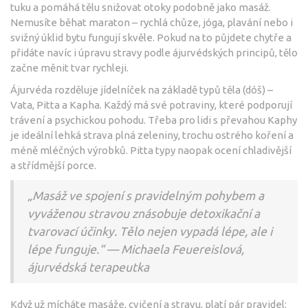
tuku a pomáhá tělu snižovat otoky podobně jako masáž.
Nemusíte běhat maraton – rychlá chůze, jóga, plavání nebo i
svižný úklid bytu fungují skvěle. Pokud na to půjdete chytře a
přidáte navíc i úpravu stravy podle ájurvédských principů, tělo
začne měnit tvar rychleji.
Ájurvéda rozděluje jídelníček na základě typů těla (dóš) –
Vata, Pitta a Kapha. Každý má své potraviny, které podporují
trávení a psychickou pohodu. Třeba pro lidi s převahou Kaphy
je ideální lehká strava plná zeleniny, trochu ostrého koření a
méně mléčných výrobků. Pitta typy naopak ocení chladivější
a střídmější porce.
„Masáž ve spojení s pravidelným pohybem a
vyváženou stravou znásobuje detoxikační a
tvarovací účinky. Tělo nejen vypadá lépe, ale i
lépe funguje.“ — Michaela Feuereislová,
ájurvédská terapeutka
Když už mícháte masáže, cvičení a stravu, platí pár pravidel: