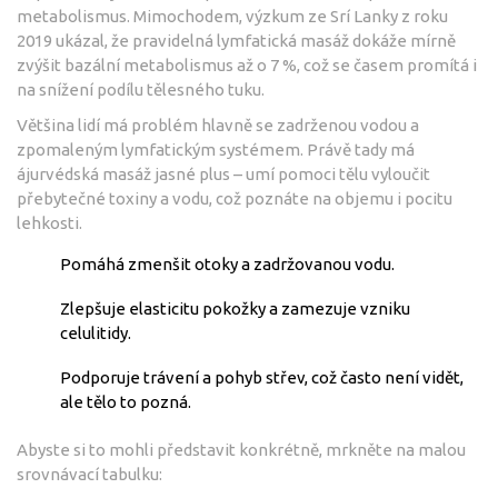
metabolismus. Mimochodem, výzkum ze Srí Lanky z roku
2019 ukázal, že pravidelná lymfatická masáž dokáže mírně
zvýšit bazální metabolismus až o 7 %, což se časem promítá i
na snížení podílu tělesného tuku.
Většina lidí má problém hlavně se zadrženou vodou a
zpomaleným lymfatickým systémem. Právě tady má
ájurvédská masáž jasné plus – umí pomoci tělu vyloučit
přebytečné toxiny a vodu, což poznáte na objemu i pocitu
lehkosti.
Pomáhá zmenšit otoky a zadržovanou vodu.
Zlepšuje elasticitu pokožky a zamezuje vzniku
celulitidy.
Podporuje trávení a pohyb střev, což často není vidět,
ale tělo to pozná.
Abyste si to mohli představit konkrétně, mrkněte na malou
srovnávací tabulku: