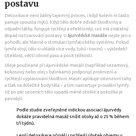
postavu
Detoxikace není žádný tajemný proces, i když kolem ní často
panuje spousta mýtů. Když tělo dobře odvádí škodliviny a
odpadní látky, funguje rychleji a efektivněji, což má znatelný
dopad na tvarování postavy. U
ájurvédské masáže
nejde jen o
pohodlí, ale hlavně o stimulaci lymfatického systému. Pokud
lymfa stojí, tělo si ukládá více vody, tuků i toxinů – výsledek?
Oteklost, větší obvod pasu a pocit těžkosti.
Oleje používané při ájurvédské masáži (například sezamový,
kokosový nebo olej s bylinkami) podporují prokrvení a
rychlejší vyplavování škodlivin. Masér aplikuje intenzivní tahy
a tlak na důležité body těla – a tím nastartuje proudění lymfy.
Už po pár sezeních tělo vypadá méně oteklé a pokožka je
pevnější.
Podle studie zveřejněné indickou asociací ájurvédy
dokáže pravidelná masáž snížit otoky až o 25 % během
tří týdnů.
Lepší detoxikace přináší i rychlejší úbytek objemu v