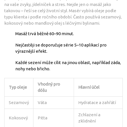
na vaše zvyky, jídelníček a stres. Nejde jen o masáž jako
takovou – řeší se celý životní styl. Masér vybírá oleje podle
typu klienta i podle ročního období. Často používá sezamový,
kokosový nebo mandlový olej s léčivými bylinami.
Masáž trvá běžně 60–90 minut.
Nejčastěji se doporučuje série 5–10 aplikací pro
výraznější efekt.
Každé sezení může cílit na jinou oblast, například záda,
nohy nebo břicho.
Vhodný pro
Typ oleje
Hlavní účel
dóšu
Sezamový
Váta
Hydratace a zahřátí
Zchlazení a
Kokosový
Pitta
zklidnění