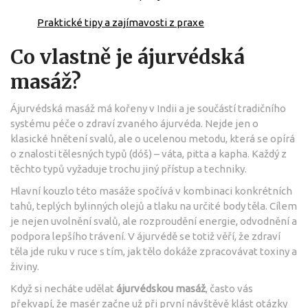
Praktické tipy a zajímavosti z praxe
Co vlastně je ájurvédská
masáž?
Ájurvédská masáž má kořeny v Indii a je součástí tradičního
systému péče o zdraví zvaného ájurvéda. Nejde jen o
klasické hnětení svalů, ale o ucelenou metodu, která se opírá
o znalosti tělesných typů (dóš) – váta, pitta a kapha. Každý z
těchto typů vyžaduje trochu jiný přístup a techniky.
Hlavní kouzlo této masáže spočívá v kombinaci konkrétních
tahů, teplých bylinných olejů a tlaku na určité body těla. Cílem
je nejen uvolnění svalů, ale rozproudění energie, odvodnění a
podpora lepšího trávení. V ájurvédě se totiž věří, že zdraví
těla jde ruku v ruce s tím, jak tělo dokáže zpracovávat toxiny a
živiny.
Když si necháte udělat
ájurvédskou masáž
, často vás
překvapí, že masér začne už při první návštěvě klást otázky