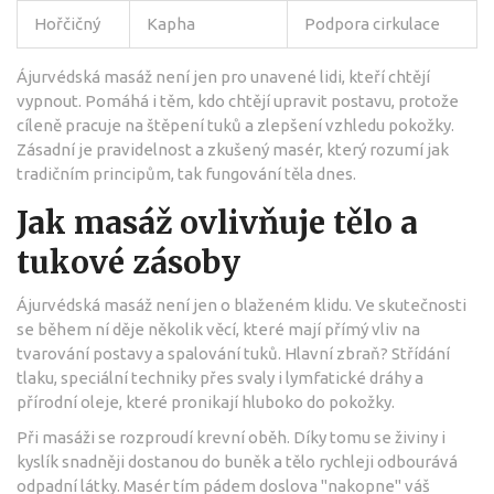
Hořčičný
Kapha
Podpora cirkulace
Ájurvédská masáž není jen pro unavené lidi, kteří chtějí
vypnout. Pomáhá i těm, kdo chtějí upravit postavu, protože
cíleně pracuje na štěpení tuků a zlepšení vzhledu pokožky.
Zásadní je pravidelnost a zkušený masér, který rozumí jak
tradičním principům, tak fungování těla dnes.
Jak masáž ovlivňuje tělo a
tukové zásoby
Ájurvédská masáž není jen o blaženém klidu. Ve skutečnosti
se během ní děje několik věcí, které mají přímý vliv na
tvarování postavy a spalování tuků. Hlavní zbraň? Střídání
tlaku, speciální techniky přes svaly i lymfatické dráhy a
přírodní oleje, které pronikají hluboko do pokožky.
Při masáži se rozproudí krevní oběh. Díky tomu se živiny i
kyslík snadněji dostanou do buněk a tělo rychleji odbourává
odpadní látky. Masér tím pádem doslova "nakopne" váš