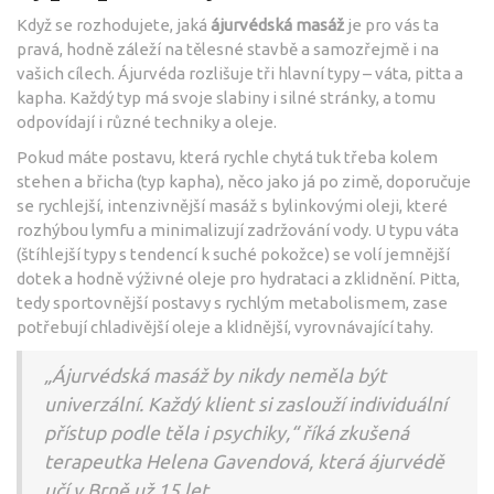
Když se rozhodujete, jaká
ájurvédská masáž
je pro vás ta
pravá, hodně záleží na tělesné stavbě a samozřejmě i na
vašich cílech. Ájurvéda rozlišuje tři hlavní typy – váta, pitta a
kapha. Každý typ má svoje slabiny i silné stránky, a tomu
odpovídají i různé techniky a oleje.
Pokud máte postavu, která rychle chytá tuk třeba kolem
stehen a břicha (typ kapha), něco jako já po zimě, doporučuje
se rychlejší, intenzivnější masáž s bylinkovými oleji, které
rozhýbou lymfu a minimalizují zadržování vody. U typu váta
(štíhlejší typy s tendencí k suché pokožce) se volí jemnější
dotek a hodně výživné oleje pro hydrataci a zklidnění. Pitta,
tedy sportovnější postavy s rychlým metabolismem, zase
potřebují chladivější oleje a klidnější, vyrovnávající tahy.
„Ájurvédská masáž by nikdy neměla být
univerzální. Každý klient si zaslouží individuální
přístup podle těla i psychiky,“ říká zkušená
terapeutka Helena Gavendová, která ájurvédě
učí v Brně už 15 let.