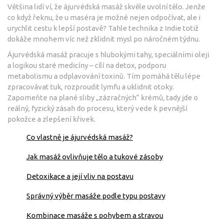
Většina lidí ví, že ájurvédská masáž skvěle uvolní tělo. Jenže
co když řeknu, že u maséra je možné nejen odpočívat, ale i
urychlit cestu k lepší postavě? Tahle technika z Indie totiž
dokáže mnohem víc než zklidnit mysl po náročném týdnu.
Ájurvédská masáž pracuje s hlubokými tahy, speciálními oleji
a logikou staré medicíny – cílí na detox, podporu
metabolismu a odplavování toxinů. Tím pomáhá tělu lépe
zpracovávat tuk, rozproudit lymfu a uklidnit otoky.
Zapomeňte na plané sliby „zázračných“ krémů, tady jde o
reálný, fyzický zásah do procesu, který vede k pevnější
pokožce a zlepšení křivek.
Co vlastně je ájurvédská masáž?
Jak masáž ovlivňuje tělo a tukové zásoby
Detoxikace a její vliv na postavu
Správný výběr masáže podle typu postavy
Kombinace masáže s pohybem a stravou