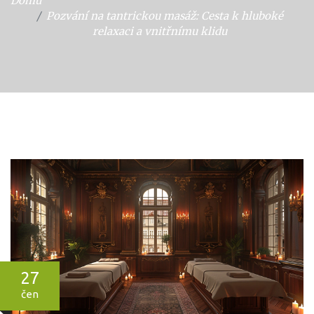
Domů
Pozvání na tantrickou masáž: Cesta k hluboké
relaxaci a vnitřnímu klidu
27
čen