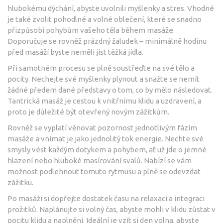
hlubokému dýchání, abyste uvolnili myšlenky a stres. Vhodné
je také zvolit pohodlné a volné oblečení, které se snadno
přizpůsobí pohybům vašeho těla během masáže.
Doporučuje se rovněž prázdný žaludek – minimálně hodinu
před masáží byste neměli jíst těžká jídla.
Při samotném procesu se plně soustřeďte na své tělo a
pocity. Nechejte své myšlenky plynout a snažte se nemít
žádné předem dané představy o tom, co by mělo následovat.
Tantrická masáž je cestou k vnitřnímu klidu a uzdravení, a
proto je důležité být otevřený novým zážitkům.
Rovněž se vyplatí věnovat pozornost jednotlivým fázím
masáže a vnímat je jako jednolitý tok energie. Nechte své
smysly vést každým dotykem a pohybem, ať už jde o jemné
hlazení nebo hluboké masírování svalů. Nabízí se vám
možnost podlehnout tomuto rytmusu a plně se odevzdat
zážitku.
Po masáži si dopřejte dostatek času na relaxaci a integraci
prožitků. Naplánujte si volný čas, abyste mohli v klidu zůstat v
pocitu klidu a naplnění. Ideální je vzít si den volna, abyste