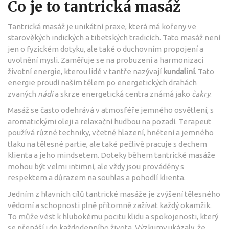
Co je to tantrická masáž
Tantrická masáž je unikátní praxe, která má kořeny ve
starověkých indických a tibetských tradicích. Tato masáž není
jen o fyzickém dotyku, ale také o duchovním propojení a
uvolnění mysli. Zaměřuje se na probuzení a harmonizaci
životní energie, kterou lidé v tantře nazývají
kundaliní
. Tato
energie proudí naším tělem po energetických drahách
zvaných
nádí
a skrze energetická centra známá jako
čakry
.
Masáž se často odehrává v atmosféře jemného osvětlení, s
aromatickými oleji a relaxační hudbou na pozadí. Terapeut
používá různé techniky, včetně hlazení, hnětení a jemného
tlaku na tělesné partie, ale také pečlivě pracuje s dechem
klienta a jeho mindsetem. Doteky během tantrické masáže
mohou být velmi intimní, ale vždy jsou prováděny s
respektem a důrazem na souhlas a pohodlí klienta.
Jedním z hlavních cílů tantrické masáže je zvýšení tělesného
vědomí a schopnosti plně přítomně zažívat každý okamžik.
To může vést k hlubokému pocitu klidu a spokojenosti, který
se přenáší i do každodenního života. Výzkumy ukázaly, že