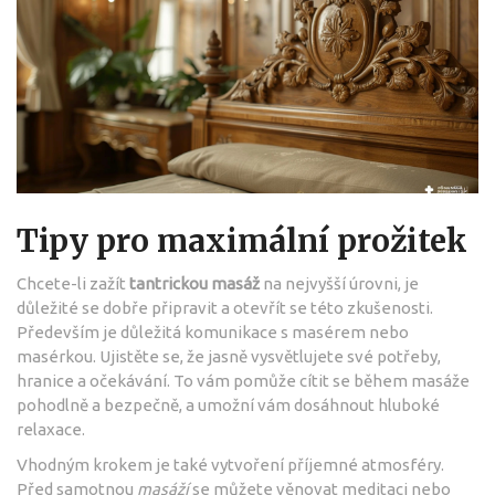
Tipy pro maximální prožitek
Chcete-li zažít
tantrickou masáž
na nejvyšší úrovni, je
důležité se dobře připravit a otevřít se této zkušenosti.
Především je důležitá komunikace s masérem nebo
masérkou. Ujistěte se, že jasně vysvětlujete své potřeby,
hranice a očekávání. To vám pomůže cítit se během masáže
pohodlně a bezpečně, a umožní vám dosáhnout hluboké
relaxace.
Vhodným krokem je také vytvoření příjemné atmosféry.
Před samotnou
masáží
se můžete věnovat meditaci nebo