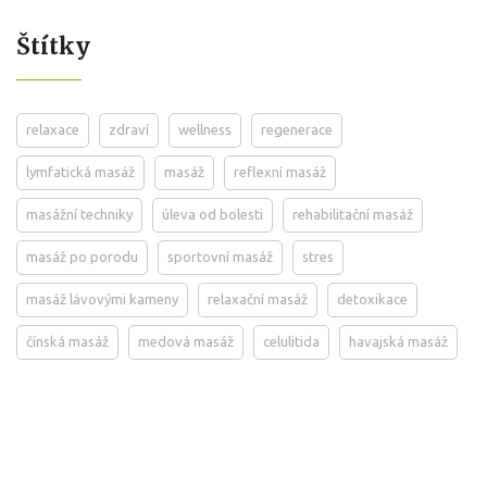
Štítky
relaxace
zdraví
wellness
regenerace
lymfatická masáž
masáž
reflexní masáž
masážní techniky
úleva od bolesti
rehabilitační masáž
masáž po porodu
sportovní masáž
stres
masáž lávovými kameny
relaxační masáž
detoxikace
čínská masáž
medová masáž
celulitida
havajská masáž