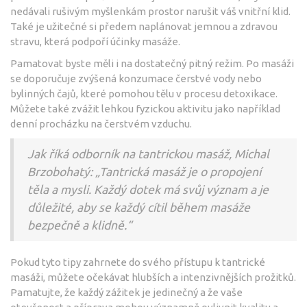
nedávali rušivým myšlenkám prostor narušit váš vnitřní klid.
Také je užitečné si předem naplánovat jemnou a zdravou
stravu, která podpoří účinky masáže.
Pamatovat byste měli i na dostatečný pitný režim. Po masáži
se doporučuje zvýšená konzumace čerstvé vody nebo
bylinných čajů, které pomohou tělu v procesu detoxikace.
Můžete také zvážit lehkou fyzickou aktivitu jako například
denní procházku na čerstvém vzduchu.
Jak říká odborník na tantrickou masáž, Michal
Brzobohatý: „Tantrická masáž je o propojení
těla a mysli. Každý dotek má svůj význam a je
důležité, aby se každý cítil během masáže
bezpečně a klidně.“
Pokud tyto tipy zahrnete do svého přístupu k tantrické
masáži, můžete očekávat hlubších a intenzivnějších prožitků.
Pamatujte, že každý zážitek je jedinečný a že vaše