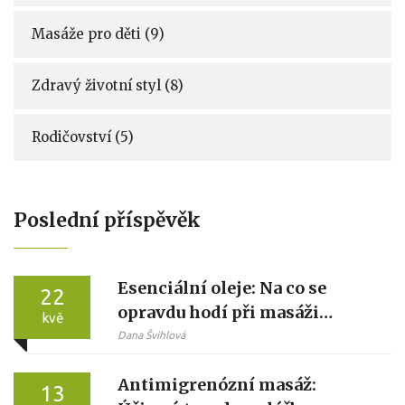
Masáže pro děti
(9)
Zdravý životní styl
(8)
Rodičovství
(5)
Poslední příspěvěk
Esenciální oleje: Na co se
22
opravdu hodí při masáži
kvě
lávovými kameny?
Dana Švihlová
Antimigrenózní masáž:
13