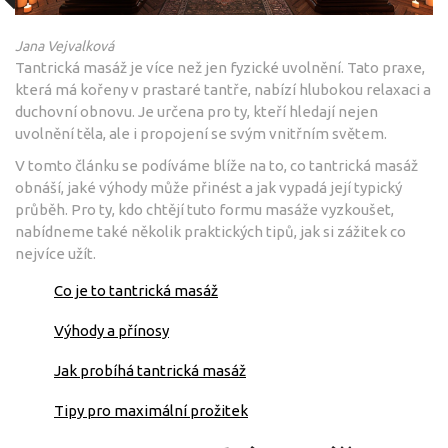
Jana Vejvalková
Tantrická masáž je více než jen fyzické uvolnění. Tato praxe,
která má kořeny v prastaré tantře, nabízí hlubokou relaxaci a
duchovní obnovu. Je určena pro ty, kteří hledají nejen
uvolnění těla, ale i propojení se svým vnitřním světem.
V tomto článku se podíváme blíže na to, co tantrická masáž
obnáší, jaké výhody může přinést a jak vypadá její typický
průběh. Pro ty, kdo chtějí tuto formu masáže vyzkoušet,
nabídneme také několik praktických tipů, jak si zážitek co
nejvíce užít.
Co je to tantrická masáž
Výhody a přínosy
Jak probíhá tantrická masáž
Tipy pro maximální prožitek