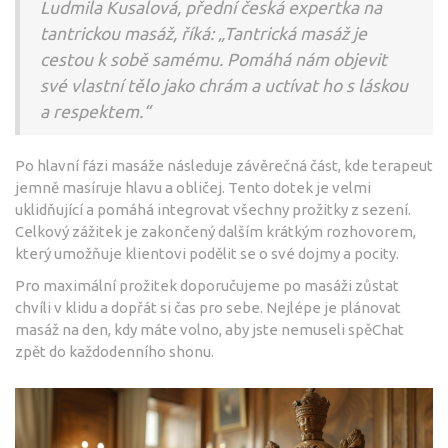
Ludmila Kusalová, přední česká expertka na
tantrickou masáž, říká: „Tantrická masáž je
cestou k sobě samému. Pomáhá nám objevit
své vlastní tělo jako chrám a uctívat ho s láskou
a respektem.“
Po hlavní fázi masáže následuje závěrečná část, kde terapeut
jemně masíruje hlavu a obličej. Tento dotek je velmi
uklidňující a pomáhá integrovat všechny prožitky z sezení.
Celkový zážitek je zakončený dalším krátkým rozhovorem,
který umožňuje klientovi podělit se o své dojmy a pocity.
Pro maximální prožitek doporučujeme po masáži zůstat
chvíli v klidu a dopřát si čas pro sebe. Nejlépe je plánovat
masáž na den, kdy máte volno, aby jste nemuseli spěChat
zpět do každodenního shonu.