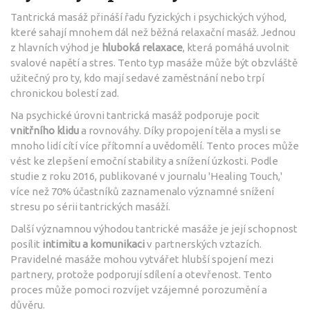
Tantrická masáž přináší řadu fyzických i psychických výhod,
které sahají mnohem dál než běžná relaxační masáž. Jednou
z hlavních výhod je
hluboká relaxace
, která pomáhá uvolnit
svalové napětí a stres. Tento typ masáže může být obzvláště
užitečný pro ty, kdo mají sedavé zaměstnání nebo trpí
chronickou bolestí zad.
Na psychické úrovni tantrická masáž podporuje pocit
vnitřního klidu
a rovnováhy. Díky propojení těla a mysli se
mnoho lidí cítí více přítomní a uvědomělí. Tento proces může
vést ke zlepšení emoční stability a snížení úzkosti. Podle
studie z roku 2016, publikované v journalu 'Healing Touch,'
více než 70% účastníků zaznamenalo významné snížení
stresu po sérii tantrických masáží.
Další významnou výhodou tantrické masáže je její schopnost
posílit
intimitu a komunikaci
v partnerských vztazích.
Pravidelné masáže mohou vytvářet hlubší spojení mezi
partnery, protože podporují sdílení a otevřenost. Tento
proces může pomoci rozvíjet vzájemné porozumění a
důvěru.