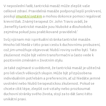
V neposlední řadě, tantrická masáž může zlepšit vaše
celkové zdraví. Pravidelná masáže podporují lepší prokrvení,
posilují
imunitní systém
a mohou dokonce pomoci regulovat
krevní tlak. Známý terapeut Dr. John Travis uvádí, že
‚benefity tantrické masáže jsou hluboké a dlouhodobé,
zejména pokud jsou praktikované pravidelně.‘
Svůj význam má i spirituální stránka tantrické masáže.
Mnoho lidí hledá v této praxi cestu k duchovnímu probuzení,
což jim umožňuje objevovat hlubší roviny svého bytí. Tato
zkušenost může být velmi transformační a často vede k
pozitivním změnám v životním stylu.
Je také zajímavé si uvědomit, že tantrická masáž je užitečná
pro lidi všech věkových skupin. Může být přizpůsobena
individuálním potřebám a preferencím, ať už hledáte jemné
uvolnění nebo hlubší terapeutickou zkušenost. Pokud se
chcete cítit lépe, zlepšit své vztahy nebo prozkoumat
duchovní stránky svého života, stojí za to dát šanci této
unikátní praxi.