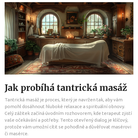
Jak probíhá tantrická masáž
Tantrická masáž je proces, který je navržen tak, aby vám
pomohl dosáhnout hluboké relaxace a spirituální obnovy.
Celý zážitek začíná úvodním rozhovorem, kde terapeut zjistí
vaše očekávání a potřeby. Tento otevřený dialog je klíčový,
protože vám umožní cítit se pohodlně a důvěřovat masérovi
či masérce.