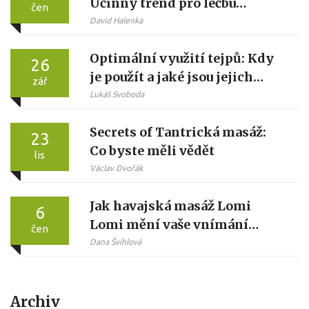
Účinný trend pro léčbu
čen
migrény
David Halenka
Optimální využití tejpů: Kdy
26
je použít a jaké jsou jejich
zář
výhody
Lukáš Svoboda
Secrets of Tantrická masáž:
23
Co byste měli vědět
lis
Václav Dvořák
Jak havajská masáž Lomi
6
Lomi mění vaše vnímání
čen
relaxace
Dana Švihlová
Archiv