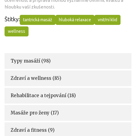
otevřenost a příprava mohou významně ovlivnit kvalitu a
hloubku vaší zkušenosti.
Štítky:
tantrická masáž
hluboká relaxace
vnitřní klid
wellness
Typy masáží
(98)
Zdraví a wellness
(85)
Rehabilitace a tejpování
(18)
Masáže pro ženy
(17)
Zdraví a fitness
(9)