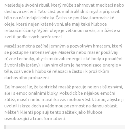
Následuje úvodní rituál, který může zahrnovat meditaci nebo
dechová cvičení. Tato část pomáhá uklidnit mysl a připravit
tělo na následující doteky. Často se používají aromatické
oleje, které nejen krásně voní, ale mají také hluboce
relaxační účinky. Výběr oleje je většinou na vás, a můžete si
zvolit podle svých preferencí.
Masáž samotná začíná jemným a pozvolným hmatem, který
se postupně zintenzivňuje. Masérka nebo masér používají
různé techniky, aby stimulovali energetické body a proudění
životní síly (prány). Hlavním cílem je harmonizace energie v
těle, což vede k hluboké relaxaci a často i k prožitkům
duchovního probuzení.
Zajímavostí je, že tantrická masáž pracuje nejen s tělesnými,
ale i s emocionálními bloky. Pokud cítíte nějakou emoční
zátěž, masér nebo masérka vás mohou vést k tomu, abyste ji
uvolnili skrze dech a vědomou pozornost na danou oblast.
Někteří klienti popisují tento zážitek jako hluboce
osvobozující a transformativní.