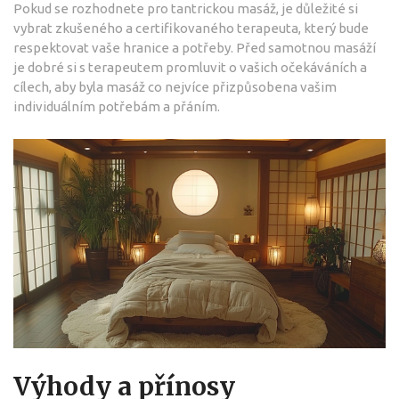
Pokud se rozhodnete pro tantrickou masáž, je důležité si
vybrat zkušeného a certifikovaného terapeuta, který bude
respektovat vaše hranice a potřeby. Před samotnou masáží
je dobré si s terapeutem promluvit o vašich očekáváních a
cílech, aby byla masáž co nejvíce přizpůsobena vašim
individuálním potřebám a přáním.
Výhody a přínosy