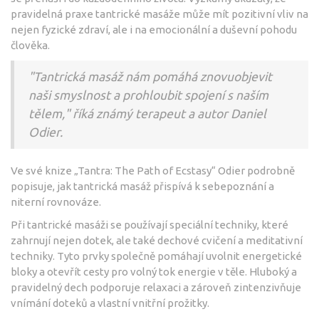
pravidelná praxe tantrické masáže může mít pozitivní vliv na
nejen fyzické zdraví, ale i na emocionální a duševní pohodu
člověka.
"Tantrická masáž nám pomáhá znovuobjevit
naši smyslnost a prohloubit spojení s naším
tělem," říká známý terapeut a autor Daniel
Odier.
Ve své knize „Tantra: The Path of Ecstasy“ Odier podrobně
popisuje, jak tantrická masáž přispívá k sebepoznání a
niterní rovnováze.
Při tantrické masáži se používají speciální techniky, které
zahrnují nejen dotek, ale také dechové cvičení a meditativní
techniky. Tyto prvky společně pomáhají uvolnit energetické
bloky a otevřít cesty pro volný tok energie v těle. Hluboký a
pravidelný dech podporuje relaxaci a zároveň zintenzivňuje
vnímání doteků a vlastní vnitřní prožitky.