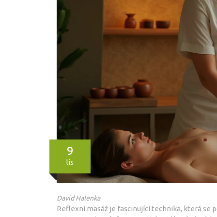
9
lis
David Halenka
Reflexní masáž je fascinující technika, která se p