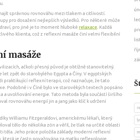
u.
ún
najít správnou rovnováhu mezi tlakem a citlivostí.
le
tupy pro dosažení nejlepších výsledků. Pro některé může
draví, pro jiné je to moment hluboké
relaxace
. Každá
pr
ého klienta, což z reflexní masáže činí velmi flexibilní
li
ří
xní masáže
zá
lizacích, ačkoli přesný původ je obtížně stanovitelný.
ce let zpět do starobylého Egypta a Číny. V egyptských
 praktikující reflexní terapii, což naznačuje, že tato
Š
axe. Podobně i v Číně bylo ve starověkých textech popsáno
a a uvolňování energie. Tato metoda byla součástí širšího
al rovnováhu energií jin a jang jako klíč k udržení
r
 díky Williamu Fitzgeraldovi, americkému lékaři, který
l
val tělo do několika zón a věřil, že tlak na určité oblasti
i těla. Jeho práce položila základy moderní reflexní
m
 která je často považována za matku reflexologie.