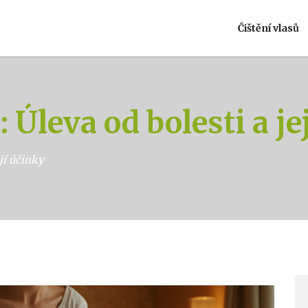
Čištění vlasů
 Úleva od bolesti a je
jí účinky