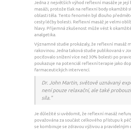
Jedna z největších výhod reflexní masáže je její
masáži, protože tlak na reflexní body okamžitě 
oblasti těla. Tento fenomén byl dlouho předmětem
cesty léčby bolesti. Reflexní masáž je velmi oblí
hlavy. Příjemná zkušenost může vést k okamžité
analgetika.
Významné studie prokázaly, že reflexní masáž mů
rakovinou. Jedna taková studie publikovaná v J
pociťovalo snížení více než 30% bolesti po prav
poukazuje na potenciál reflexní terapie jako doplň
farmaceutických intervencí.
Dr. John Martin, světově uznávaný expe
není pouze relaxační, ale také probouzí 
síla."
Je důležité si uvědomit, že reflexní masáž nefun
považována za součást celkového přístupu k péči
se kombinuje se zdravou výživou a pravidelným c