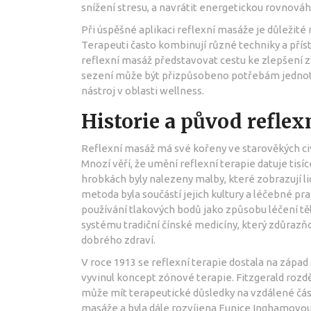
snížení stresu, a navrátit energetickou rovnováh
Při úspěšné aplikaci reflexní masáže je důležité 
Terapeuti často kombinují různé techniky a přís
reflexní masáž představovat cestu ke zlepšení z
sezení může být přizpůsobeno potřebám jednotliv
nástroj v oblasti wellness.
Historie a původ refle
Reflexní masáž má své kořeny ve starověkých civi
Mnozí věří, že umění reflexní terapie datuje tisí
hrobkách byly nalezeny malby, které zobrazují lidi
metoda byla součástí jejich kultury a léčebné pr
používání tlakových bodů jako způsobu léčení těl
systému tradiční čínské medicíny, který zdůrazňov
dobrého zdraví.
V roce 1913 se reflexní terapie dostala na západ
vyvinul koncept zónové terapie. Fitzgerald rozdělo
může mít terapeutické důsledky na vzdálené část
masáže a byla dále rozvíjena Eunice Inghamovou,