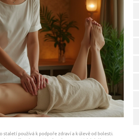
o staletí používá k podpoře zdraví a k úlevě od bolesti.