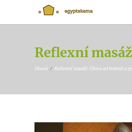
Reflexní masáž:
Domů
Reflexní masáž: Úleva od bolesti a je