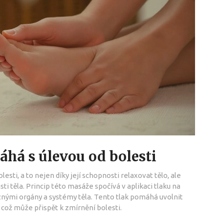
áhá s úlevou od bolesti
sti, a to nejen díky její schopnosti relaxovat tělo, ale
sti těla. Princip této masáže spočívá v aplikaci tlaku na
ůznými orgány a systémy těla. Tento tlak pomáhá uvolnit
 což může přispět k zmírnění bolesti.