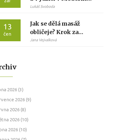
zář
Medicíně
Lukáš Svoboda
Jak se dělá masáž
13
obličeje? Krok za
čen
krokem pro domácí
Jana Vejvalková
péči
rchiv
pna 2026
(3)
rvence 2026
(9)
rvna 2026
(8)
ětna 2026
(10)
bna 2026
(10)
ezna 2026
(7)