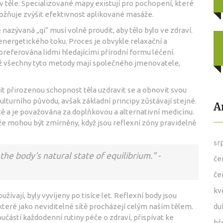
v těle. Specializované mapy existují pro pochopení, které
možňuje zvýšit efektivnost aplikované masáže.
 nazývaná „qi“ musí volně proudit, aby tělo bylo ve zdraví.
nergetického toku. Proces je obvykle relaxační a
 preferována lidmi hledajícími přírodní formu léčení.
emž všechny tyto metody mají společného jmenovatele,
t přirozenou schopnost těla uzdravit se a obnovit svou
ulturního původu, avšak základní principy zůstávají stejné.
A
ě a je považována za doplňkovou a alternativní medicínu.
íže mohou být zmírněny, když jsou reflexní zóny pravidelně
sr
he body's natural state of equilibrium." -
če
če
kv
vají, byly vyvíjeny po tisíce let. Reflexní body jsou
teré jako neviditelné sítě procházejí celým naším tělem.
du
částí každodenní rutiny péče o zdraví, přispívat ke
bř