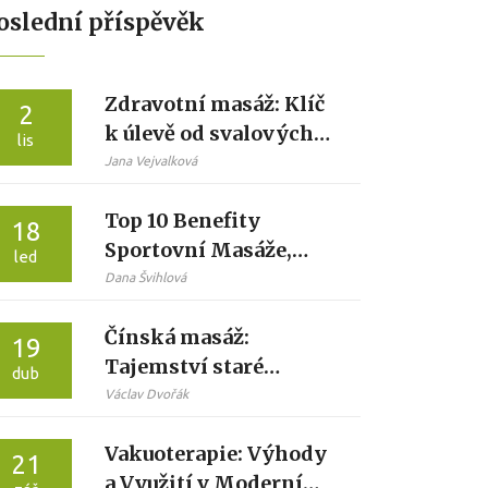
oslední příspěvěk
Zdravotní masáž: Klíč
2
k úlevě od svalových
lis
křečí
Jana Vejvalková
Top 10 Benefity
18
Sportovní Masáže,
led
Které Musíte
Dana Švihlová
Vyzkoušet
Čínská masáž:
19
Tajemství staré
dub
metody pro dnešní
Václav Dvořák
stres
Vakuoterapie: Výhody
21
a Využití v Moderní