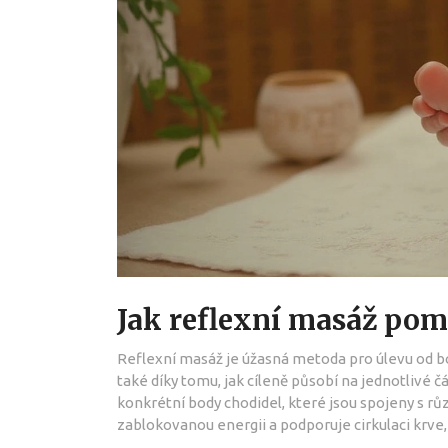
Jak reflexní masáž pom
Reflexní masáž je úžasná metoda pro úlevu od bole
také díky tomu, jak cíleně působí na jednotlivé čá
konkrétní body chodidel, které jsou spojeny s r
zablokovanou energii a podporuje cirkulaci krve,