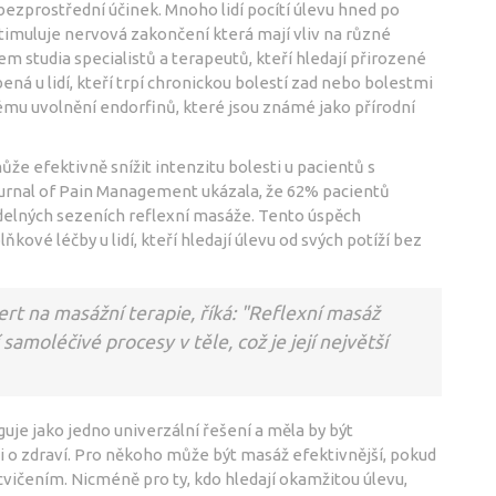
 bezprostřední účinek. Mnoho lidí pocítí úlevu hned po
stimuluje nervová zakončení která mají vliv na různé
 studia specialistů a terapeutů, kteří hledají přirozené
bená u lidí, kteří trpí chronickou bolestí zad nebo bolestmi
mu uvolnění endorfinů, které jsou známé jako přírodní
že efektivně snížit intenzitu bolesti u pacientů s
ournal of Pain Management ukázala, že 62% pacientů
idelných sezeních reflexní masáže. Tento úspěch
kové léčby u lidí, kteří hledají úlevu od svých potíží bez
rt na masážní terapie, říká: "Reflexní masáž
samoléčivé procesy v těle, což je její největší
guje jako jedno univerzální řešení a měla by být
 o zdraví. Pro někoho může být masáž efektivnější, pokud
vičením. Nicméně pro ty, kdo hledají okamžitou úlevu,