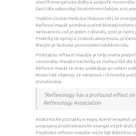
otevřít energetické dráhy a podpořit rovnováhu 
části těla odpovídají konkrétním tlakům, a to u
Tradiční čínská medicína hluboce věří, že energie
Reflexní masáž pomáhá uvolnit blokády tohoto e
neinvazivní, což je jeden z důvodů, proč je často
Praktiky se opírají o znalosti akupresuru, přič
kterým je hluboké porozumění lidskému tělu.
Podstatou reflexní masáže je tedy snaha podpoři
rovnováhu. Masážní techniky se mohou lišit dle k
Reflexní masáž se dnes praktikuje po celém svět
Mnozí lidé objevují, že nárazové i chronické pot
stimulovány.
"Reflexology has a profound effect on t
Reflexology Association
Anatomické poznatky a mapy, které terapeuti použí
propojeny prostřednictvím energetických drah, k
Používání reflexní masáže může být důležitou sou