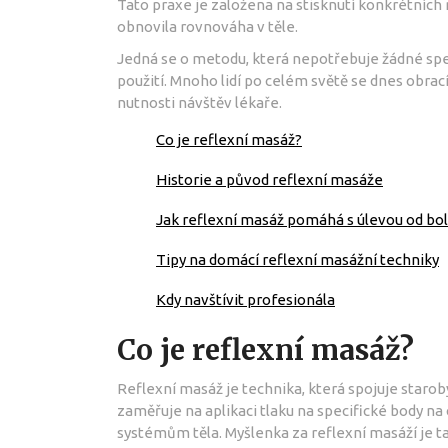
Tato praxe je založena na stisknutí konkrétních 
obnovila rovnováha v těle.
Jedná se o metodu, která nepotřebuje žádné spec
použití. Mnoho lidí po celém světě se dnes obrac
nutnosti návštěv lékaře.
Co je reflexní masáž?
Historie a původ reflexní masáže
Jak reflexní masáž pomáhá s úlevou od bol
Tipy na domácí reflexní masážní techniky
Kdy navštívit profesionála
Co je reflexní masáž?
Reflexní masáž je technika, která spojuje starob
zaměřuje na aplikaci tlaku na specifické body na
systémům těla. Myšlenka za reflexní masáží je 