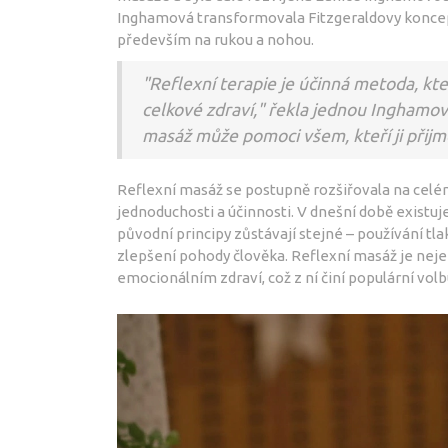
Inghamová transformovala Fitzgeraldovy koncep
především na rukou a nohou.
"Reflexní terapie je účinná metoda, kte
celkové zdraví," řekla jednou Inghamov
masáž může pomoci všem, kteří ji přijm
Reflexní masáž se postupně rozšiřovala na celém 
jednoduchosti a účinnosti. V dnešní době existuj
původní principy zůstávají stejné – používání t
zlepšení pohody člověka. Reflexní masáž je neje
emocionálním zdraví, což z ní činí populární vo