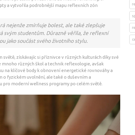
r
ty a vytvořila podrobnější mapu reflexních zón
s
rá nejenže zmírňuje bolest, ale také zlepšuje
r
á svým studentům. Důrazně věřila, že reflexní
c
ou jako součást svého životního stylu.
světě, získávajíc si příznivce v různých kulturách díky své
e mnoho různých škol a technik reflexologie, avšak
laku na klíčové body k obnovení energetické rovnováhy a
n o fyzickém uvolnění, ale také o duševním a
lbu pro moderní wellness programy po celém světě.