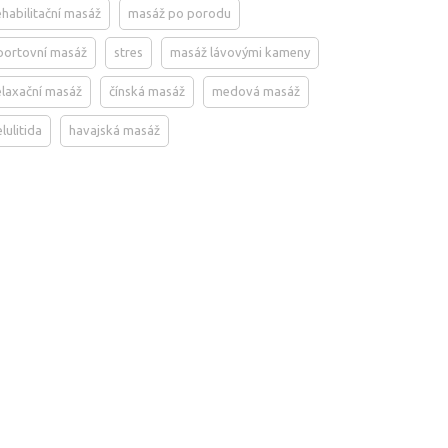
ehabilitační masáž
masáž po porodu
portovní masáž
stres
masáž lávovými kameny
elaxační masáž
čínská masáž
medová masáž
elulitida
havajská masáž