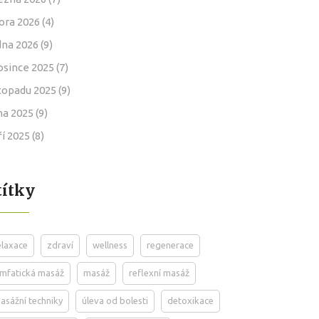
ora 2026
(4)
dna 2026
(9)
osince 2025
(7)
stopadu 2025
(9)
jna 2025
(9)
ří 2025
(8)
títky
elaxace
zdraví
wellness
regenerace
ymfatická masáž
masáž
reflexní masáž
asážní techniky
úleva od bolesti
detoxikace