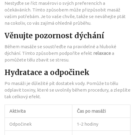
Nestyďte se říct masérovi o svých preferencích a
očekáváních. Tímto způsobem může přizpůsobit masáž
vašim potřebám. Je to vaše chvíle, takže se neváhejte ptát
na cokoliv, co vás zajímá ohledně průběhu.
Věnujte pozornost dýchání
Během masáže se soustřeďte na pravidelné a hluboké
dýchání. Tímto způsobem podpoříte efekt
relaxace
a
pomůžete tělu zbavit se stresu.
Hydratace a odpočinek
Po masáži je důležité pít dostatek vody. Pomůže to tělu
odplavit toxiny, které se uvolnily během procedury, a zlepšíte
tak celkový efekt.
Aktivita
Čas po masáži
Odpočinek
1-2 hodiny