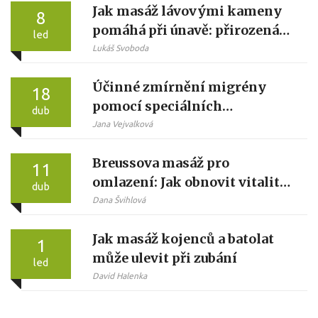
Jak masáž lávovými kameny
8
pomáhá při únavě: přirozená
led
cesta k odpočinku
Lukáš Svoboda
Účinné zmírnění migrény
18
pomocí speciálních
dub
masážních technik
Jana Vejvalková
Breussova masáž pro
11
omlazení: Jak obnovit vitalitu
dub
a energii
Dana Švihlová
Jak masáž kojenců a batolat
1
může ulevit při zubání
led
David Halenka