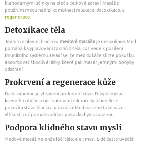
blahodárnými účinky na pleť a celkové zdraví. Masáž s
použitím medu nabízí kombinaci relaxace, detoxikace, a
regenerace
.
Detoxikace těla
Jedním z hlavních účinků
medové masáže
je detoxikace. Med
pomáhá k vyplavování toxinů z těla, což vede k posílení
imunitního systému. Uvádí se, že med dokáže skrze pokožku
absorbovat škodlivé látky, které pak masér jemnými pohyby
odstraní.
Prokrvení a regenerace kůže
Další výhodou je zlepšení prokrvení kůže. Díky stimulaci
krevního oběhu a odstraňování odumřelých buněk se
pokožka stává hladší a pružnější. Med na sebe také váže
vlhkost, což pomáhá udržet pokožku hydratovanou.
Podpora klidného stavu mysli
Medová masáž nejenže léčí tělo, ale i mysl. Lidé často uvádějí