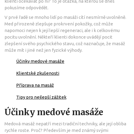
klienti očekávat po ní? To je otázka, na kterou se dnes
pokusíme odpovědět.
V prvé řadě se mnoho lidí po masáži cítí nesmírně uvolněně.
Med přirozeně zlepšuje prokrvení pokožky, což může
napomoci nejen k její lepší regeneraci, ale i k celkovému
pocitu uvolnění. Někteří klienti dokonce uvádějí pocit
zlepšení svého psychického stavu, což naznačuje, že masáž
může mít i jiné než jen fyzické výhody.
Účinky medové masáže
Klientské zkušenosti
Příprava na masáž
Tipy pro nejlepší zážitek
Účinky medové masáže
Medová masáž nepatří mezi tradiční techniky, ale její obliba
rychle roste. Proč? Především je med známý svými