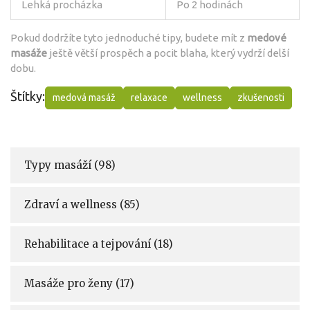
Lehká procházka
Po 2 hodinách
Pokud dodržíte tyto jednoduché tipy, budete mít z
medové
masáže
ještě větší prospěch a pocit blaha, který vydrží delší
dobu.
Štítky:
medová masáž
relaxace
wellness
zkušenosti
Typy masáží
(98)
Zdraví a wellness
(85)
Rehabilitace a tejpování
(18)
Masáže pro ženy
(17)