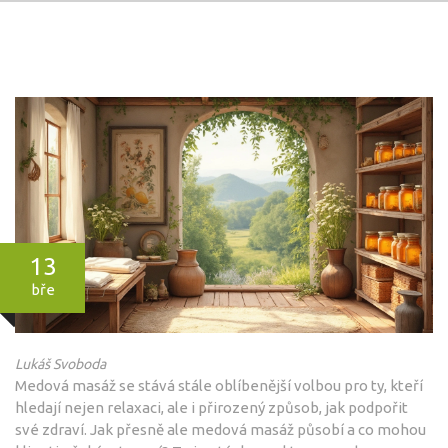
13
bře
Lukáš Svoboda
Medová masáž se stává stále oblíbenější volbou pro ty, kteří
hledají nejen relaxaci, ale i přirozený způsob, jak podpořit
své zdraví. Jak přesně ale medová masáž působí a co mohou