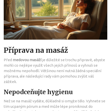
Příprava na masáž
Před
medovou masáží
je důležité se trochu připravit, abyste
mohli co nejlépe využít všech jejích přínosů a vyhnuli se
možnému nepohodlí. Většinou není nutná žádná speciální
příprava, ale následující rady vám pomohou zvýšit váš
zážitek.
Nepodceňujte hygienu
Než se na masáž vydáte, důkladně si omyjte tělo. Vyhnete se
tím ucpaným pórum a med může lépe proniknout do