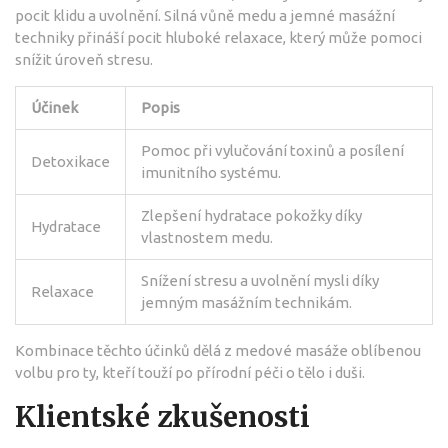
pocit klidu a uvolnění. Silná vůně medu a jemné masážní
techniky přináší pocit hluboké relaxace, který může pomoci
snížit úroveň stresu.
Účinek
Popis
Pomoc při vylučování toxinů a posílení
Detoxikace
imunitního systému.
Zlepšení hydratace pokožky díky
Hydratace
vlastnostem medu.
Snížení stresu a uvolnění mysli díky
Relaxace
jemným masážním technikám.
Kombinace těchto účinků dělá z medové masáže oblíbenou
volbu pro ty, kteří touží po přírodní péči o tělo i duši.
Klientské zkušenosti