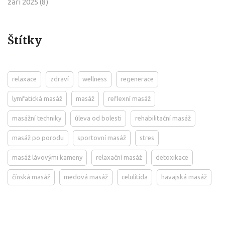
září 2025
(8)
Štítky
relaxace
zdraví
wellness
regenerace
lymfatická masáž
masáž
reflexní masáž
masážní techniky
úleva od bolesti
rehabilitační masáž
masáž po porodu
sportovní masáž
stres
masáž lávovými kameny
relaxační masáž
detoxikace
čínská masáž
medová masáž
celulitida
havajská masáž