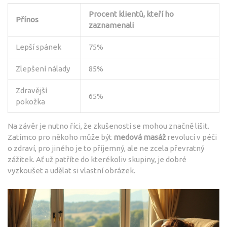
Procent klientů, kteří ho
Přínos
zaznamenali
Lepší spánek
75%
Zlepšení nálady
85%
Zdravější
65%
pokožka
Na závěr je nutno říci, že zkušenosti se mohou značně lišit.
Zatímco pro někoho může být
medová masáž
revolucí v péči
o zdraví, pro jiného je to příjemný, ale ne zcela převratný
zážitek. Ať už patříte do kterékoliv skupiny, je dobré
vyzkoušet a udělat si vlastní obrázek.