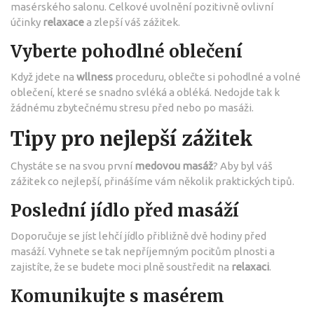
masérského salonu. Celkové uvolnění pozitivně ovlivní
účinky
relaxace
a zlepší váš zážitek.
Vyberte pohodlné oblečení
Když jdete na
wllness
proceduru, oblečte si pohodlné a volné
oblečení, které se snadno svléká a obléká. Nedojde tak k
žádnému zbytečnému stresu před nebo po masáži.
Tipy pro nejlepší zážitek
Chystáte se na svou první
medovou masáž
? Aby byl váš
zážitek co nejlepší, přinášíme vám několik praktických tipů.
Poslední jídlo před masáží
Doporučuje se jíst lehčí jídlo přibližně dvě hodiny před
masáží. Vyhnete se tak nepříjemným pocitům plnosti a
zajistíte, že se budete moci plně soustředit na
relaxaci
.
Komunikujte s masérem