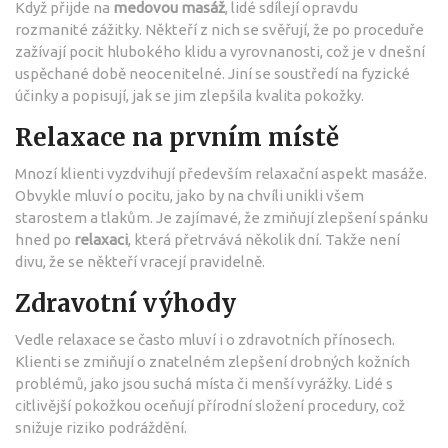
Když přijde na
medovou masáž
, lidé sdílejí opravdu
rozmanité zážitky. Někteří z nich se svěřují, že po proceduře
zažívají pocit hlubokého klidu a vyrovnanosti, což je v dnešní
uspěchané době neocenitelné. Jiní se soustředí na fyzické
účinky a popisují, jak se jim zlepšila kvalita pokožky.
Relaxace na prvním místě
Mnozí klienti vyzdvihují především relaxační aspekt masáže.
Obvykle mluví o pocitu, jako by na chvíli unikli všem
starostem a tlakům. Je zajímavé, že zmiňují zlepšení spánku
hned po
relaxaci
, která přetrvává několik dní. Takže není
divu, že se někteří vracejí pravidelně.
Zdravotní výhody
Vedle relaxace se často mluví i o zdravotních přínosech.
Klienti se zmiňují o znatelném zlepšení drobných kožních
problémů, jako jsou suchá místa či menší vyrážky. Lidé s
citlivější pokožkou oceňují přírodní složení procedury, což
snižuje riziko podráždění.