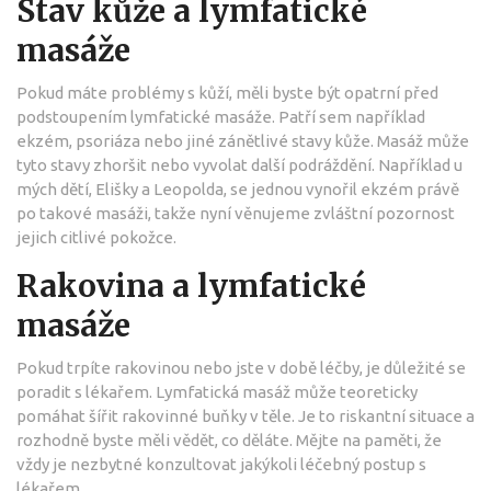
Stav kůže a lymfatické
masáže
Pokud máte problémy s kůží, měli byste být opatrní před
podstoupením lymfatické masáže. Patří sem například
ekzém, psoriáza nebo jiné zánětlivé stavy kůže. Masáž může
tyto stavy zhoršit nebo vyvolat další podráždění. Například u
mých dětí, Elišky a Leopolda, se jednou vynořil ekzém právě
po takové masáži, takže nyní věnujeme zvláštní pozornost
jejich citlivé pokožce.
Rakovina a lymfatické
masáže
Pokud trpíte rakovinou nebo jste v době léčby, je důležité se
poradit s lékařem. Lymfatická masáž může teoreticky
pomáhat šířit rakovinné buňky v těle. Je to riskantní situace a
rozhodně byste měli vědět, co děláte. Mějte na paměti, že
vždy je nezbytné konzultovat jakýkoli léčebný postup s
lékařem.