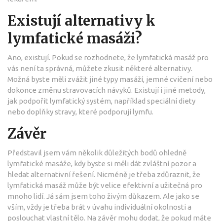
Existují alternativy k
lymfatické masáži?
Ano, existují. Pokud se rozhodnete, že lymfatická masáž pro
vás není ta správná, můžete zkusit některé alternativy.
Možná byste měli zvážit jiné typy masáží, jemné cvičení nebo
dokonce změnu stravovacích návyků. Existují i jiné metody,
jak podpořit lymfatický systém, například speciální diety
nebo doplňky stravy, které podporují lymfu.
Závěr
Představil jsem vám několik důležitých bodů ohledně
lymfatické masáže, kdy byste si měli dát zvláštní pozor a
hledat alternativní řešení. Nicméně je třeba zdůraznit, že
lymfatická masáž může být velice efektivní a užitečná pro
mnoho lidí. Já sám jsem toho živým důkazem. Ale jako se
vším, vždy je třeba brát v úvahu individuální okolnosti a
poslouchat vlastní tělo. Na závěr mohu dodat, že pokud máte