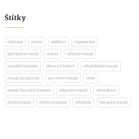
Štítky
relaxace
zdraví
wellness
regenerace
lymfatická masáž
masáž
reflexní masáž
masážní techniky
úleva od bolesti
rehabilitační masáž
masáž po porodu
sportovní masáž
stres
masáž lávovými kameny
relaxační masáž
detoxikace
čínská masáž
medová masáž
celulitida
havajská masáž