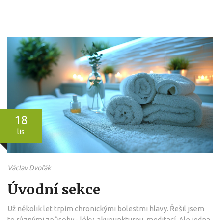
18
lis
Václav Dvořák
Úvodní sekce
Už několik let trpím chronickými bolestmi hlavy. Řešil jsem
to různými způsoby - léky, akupunkturou, meditací. Ale jedna