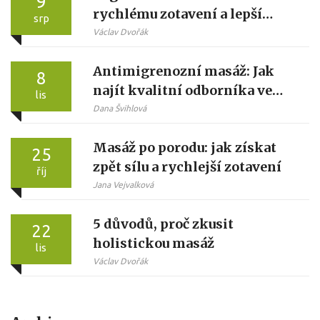
9
rychlému zotavení a lepší
srp
pohodě
Václav Dvořák
Antimigrenozní masáž: Jak
8
najít kvalitní odborníka ve
lis
vašem městě
Dana Švihlová
Masáž po porodu: jak získat
25
zpět sílu a rychlejší zotavení
říj
Jana Vejvalková
5 důvodů, proč zkusit
22
holistickou masáž
lis
Václav Dvořák