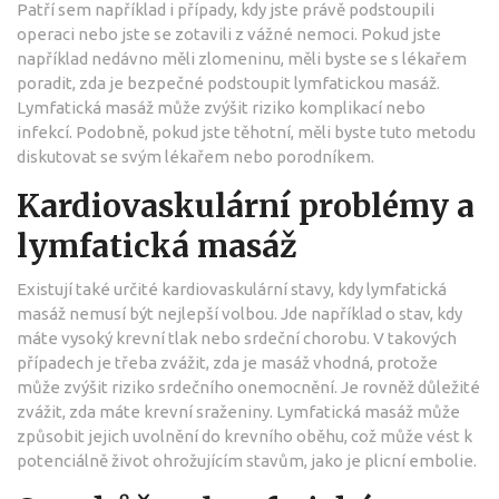
Patří sem například i případy, kdy jste právě podstoupili
operaci nebo jste se zotavili z vážné nemoci. Pokud jste
například nedávno měli zlomeninu, měli byste se s lékařem
poradit, zda je bezpečné podstoupit lymfatickou masáž.
Lymfatická masáž může zvýšit riziko komplikací nebo
infekcí. Podobně, pokud jste těhotní, měli byste tuto metodu
diskutovat se svým lékařem nebo porodníkem.
Kardiovaskulární problémy a
lymfatická masáž
Existují také určité kardiovaskulární stavy, kdy lymfatická
masáž nemusí být nejlepší volbou. Jde například o stav, kdy
máte vysoký krevní tlak nebo srdeční chorobu. V takových
případech je třeba zvážit, zda je masáž vhodná, protože
může zvýšit riziko srdečního onemocnění. Je rovněž důležité
zvážit, zda máte krevní sraženiny. Lymfatická masáž může
způsobit jejich uvolnění do krevního oběhu, což může vést k
potenciálně život ohrožujícím stavům, jako je plicní embolie.