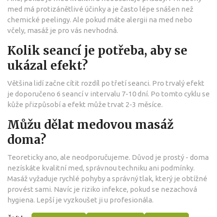
med má protizánětlivé účinky a je často lépe snášen než
chemické peelingy. Ale pokud máte alergii na med nebo
včely, masáž je pro vás nevhodná.
Kolik seancí je potřeba, aby se
ukázal efekt?
Většina lidí začne cítit rozdíl po třetí seanci. Pro trvalý efekt
je doporučeno 6 seancí v intervalu 7-10 dní. Po tomto cyklu se
kůže přizpůsobí a efekt může trvat 2-3 měsíce.
Můžu dělat medovou masáž
doma?
Teoreticky ano, ale neodporučujeme. Důvod je prostý - doma
nezískáte kvalitní med, správnou techniku ani podmínky.
Masáž vyžaduje rychlé pohyby a správný tlak, který je obtížné
provést sami. Navíc je riziko infekce, pokud se nezachová
hygiena. Lepší je vyzkoušet ji u profesionála.