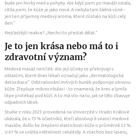
bude jen horký med a pohyby. Ale když jsem po masáži vstala,
cítila jsem, že kůže je jako nová. A nebyla tam žádná vůně -
jen ten příjemný medový aroma, které zůstalo na kůži celý
den.“
Nejčastější reakce? „Nechci to přestat dělat.“
Je to jen krása nebo má to i
zdravotní význam?
Medová masáž není lék. Ale její účinky se překrývají s
oblastmi, které dnes lékaři označují jako „dermatologická
detoxikace“. Odstraňování mrtvých buněk podporuje obnovu
kůže. Zlepšuje mikrocirkulaci - to znamená, že krev a lymfa
lépe protékají pod kůží. A to má vliv na to, jak se tělo zbavuje
odpadních látek.
Studie z roku 2023 provedená na Univerzitě v Hradci Králové
ukázala, že u 73 % účastníků, kteří absolvují 6 seancí medové
masáže, došlo ke zlepšení elastickosti kůže o průměrně 22 %.
U 61 % se snížila viditelnost celulitidy. A všechno bez laseru,