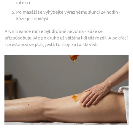
infekci
Po masáži se vyhýbejte výraznému slunci 24 hodin -
kůže je citlivější
První seance může být drobně nevolná - kůže se
přizpůsobuje. Ale po druhé už většina lidí cítí rozdíl. A po třetí
- přestanou se ptát, jestli to stojí za to. Už vědí.