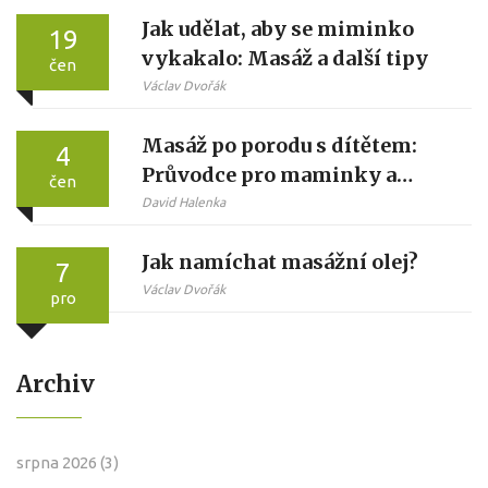
Jak udělat, aby se miminko
19
vykakalo: Masáž a další tipy
čen
Václav Dvořák
Masáž po porodu s dítětem:
4
Průvodce pro maminky a
čen
tatínky
David Halenka
Jak namíchat masážní olej?
7
Václav Dvořák
pro
Archiv
srpna 2026
(3)