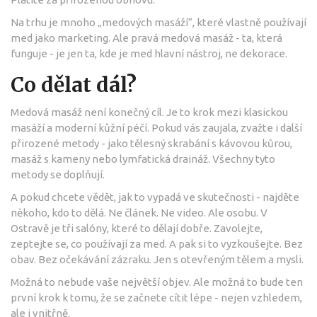
Na trhu je mnoho „medových masáží“, které vlastně používají
med jako marketing. Ale pravá medová masáž - ta, která
funguje - je jen ta, kde je med hlavní nástroj, ne dekorace.
Co dělat dál?
Medová masáž není konečný cíl. Je to krok mezi klasickou
masáží a moderní kůžní péčí. Pokud vás zaujala, zvažte i další
přirozené metody - jako tělesný skrabání s kávovou kůrou,
masáž s kameny nebo lymfatická draináž. Všechny tyto
metody se doplňují.
A pokud chcete vědět, jak to vypadá ve skutečnosti - najděte
někoho, kdo to dělá. Ne článek. Ne video. Ale osobu. V
Ostravě je tři salóny, které to dělají dobře. Zavolejte,
zeptejte se, co používají za med. A pak si to vyzkoušejte. Bez
obav. Bez očekávání zázraku. Jen s otevřeným tělem a mysli.
Možná to nebude vaše největší objev. Ale možná to bude ten
první krok k tomu, že se začnete cítit lépe - nejen vzhledem,
ale i vnitřně.