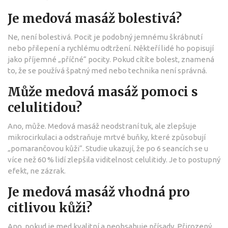
Je medová masáž bolestivá?
Ne, není bolestivá. Pocit je podobný jemnému škrábnutí
nebo přilepení a rychlému odtržení. Někteří lidé ho popisují
jako příjemné „příčné“ pocity. Pokud cítíte bolest, znamená
to, že se používá špatný med nebo technika není správná.
Může medová masáž pomoci s
celulitidou?
Ano, může. Medová masáž neodstraní tuk, ale zlepšuje
mikrocirkulaci a odstraňuje mrtvé buňky, které způsobují
„pomarančovou kůži“. Studie ukazují, že po 6 seancích se u
více než 60 % lidí zlepšila viditelnost celulitidy. Je to postupný
efekt, ne zázrak.
Je medová masáž vhodná pro
citlivou kůži?
Ano, pokud je med kvalitní a neobsahuje přísady. Přirozený