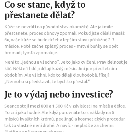
Co se stane, když to
přestanete dělat?
Kůže se nevrátí na původní stav okamžitě. Ale jakmile
přestanete, proces obnovy zpomalí. Pokud jste dělali masáž
6x, vaše kůže se bude držet v lepším stavu přibližně 2-3
měsíce. Poté začne zpětný proces - mrtvé buňky se opět
hromadí, lymfa zpomaluje.
Není to „jednou a všechno“. Je to jako cvičení. Pravidelnost je
klíč. Někteří lidé ji dělají každý měsíc. Jiní jen před letním
obdobím. Ale všichni, kdo to dělají dlouhodobě, říkají:
„Nemohu si představit, že bych to přestal.“
Je to výdaj nebo investice?
Seance stojí mezi 800 a 1 500 Kč v závislosti na místě a délce.
To zní jako hodně. Ale když porovnáte to s náklady na 6
měsíců kvalitních krémů, peelingů a kosmetických procedur,
tak to vlastně není drahé. A navíc - neplatíte za chemii.
Platíte za přirozenou obnovu.