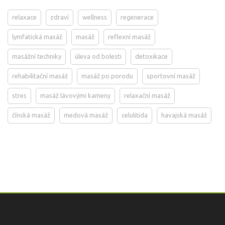
relaxace
zdraví
wellness
regenerace
lymfatická masáž
masáž
reflexní masáž
masážní techniky
úleva od bolesti
detoxikace
rehabilitační masáž
masáž po porodu
sportovní masáž
stres
masáž lávovými kameny
relaxační masáž
čínská masáž
medová masáž
celulitida
havajská masáž