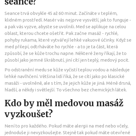
seance?
Seance trvá obvykle 45 až 60 minut. Začínáte v teplém,
klidném prostředí. Masér vás nejprve vysvětlí, jak to funguje -
a pak vás vyzve, abyste se uvolnili. Med se aplikuje na celou
oblast, kterou chcete ošetřit. Pak začne masáž - rychlé,
pohyby rukama, které vytvářejí lehké vakuové účinky. Když se
med přilepí, odtrháváte ho rychle - a to je ta část, která
způsobí, že se kůže trochu napne. Některé ženy říkají, že to
působí jako jemné škrábnutí, jiní cítí jen teplý, medový pocit.
Po odstranění medu se kůže vyčistí teplou vodou a následuje
lehké navlhčení. Většina lidí říká, že se cítí jako po klasické
masáži - uvolněně, ale s tím, že jejich kůže je jiná. Méně drsná,
hladší, a někdy i světlejší. To všechno bez chemických látek.
Kdo by měl medovou masáž
vyzkoušet?
Není to pro každého. Pokud máte alergii na med nebo včely,
jednoduše ji nevyzkoušejte. Stejně tak pokud máte otevřené