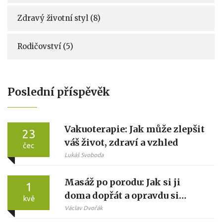
Zdravý životní styl
(8)
Rodičovství
(5)
Poslední příspěvěk
Vakuoterapie: Jak může zlepšit
23
váš život, zdraví a vzhled
čec
Lukáš Svoboda
Masáž po porodu: Jak si ji
1
doma dopřát a opravdu si
kvě
ulevit
Václav Dvořák