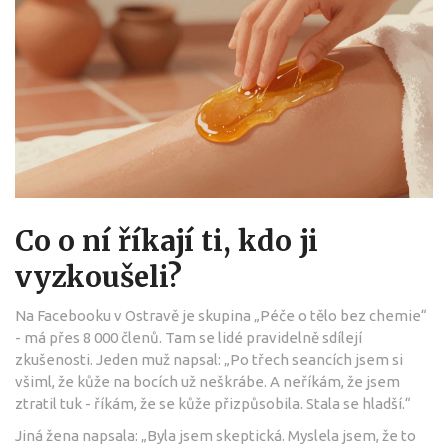
Co o ní říkají ti, kdo ji
vyzkoušeli?
Na Facebooku v Ostravě je skupina „Péče o tělo bez chemie“
- má přes 8 000 členů. Tam se lidé pravidelně sdílejí
zkušenosti. Jeden muž napsal: „Po třech seancích jsem si
všiml, že kůže na bocích už neškrábe. A neříkám, že jsem
ztratil tuk - říkám, že se kůže přizpůsobila. Stala se hladší.“
Jiná žena napsala: „Byla jsem skeptická. Myslela jsem, že to