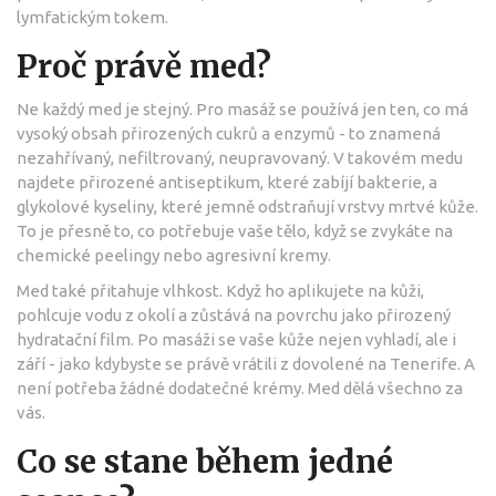
lymfatickým tokem.
Proč právě med?
Ne každý med je stejný. Pro masáž se používá jen ten, co má
vysoký obsah přirozených cukrů a enzymů - to znamená
nezahřívaný, nefiltrovaný, neupravovaný. V takovém medu
najdete přirozené antiseptikum, které zabíjí bakterie, a
glykolové kyseliny, které jemně odstraňují vrstvy mrtvé kůže.
To je přesně to, co potřebuje vaše tělo, když se zvykáte na
chemické peelingy nebo agresivní kremy.
Med také přitahuje vlhkost. Když ho aplikujete na kůži,
pohlcuje vodu z okolí a zůstává na povrchu jako přirozený
hydratační film. Po masáži se vaše kůže nejen vyhladí, ale i
září - jako kdybyste se právě vrátili z dovolené na Tenerife. A
není potřeba žádné dodatečné krémy. Med dělá všechno za
vás.
Co se stane během jedné