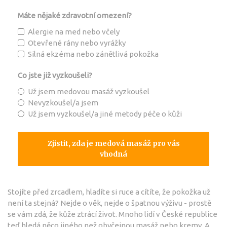
Máte nějaké zdravotní omezení?
Alergie na med nebo včely
Otevřené rány nebo vyrážky
Silná ekzéma nebo zánětlivá pokožka
Co jste již vyzkoušeli?
Už jsem medovou masáž vyzkoušel
Nevyzkoušel/a jsem
Už jsem vyzkoušel/a jiné metody péče o kůži
Zjistit, zda je medová masáž pro vás
vhodná
Stojíte před zrcadlem, hladíte si ruce a cítíte, že pokožka už
není ta stejná? Nejde o věk, nejde o špatnou výživu - prostě
se vám zdá, že kůže ztrácí život. Mnoho lidí v České republice
teď hledá něco jiného než obyčejnou masáž nebo kremy. A