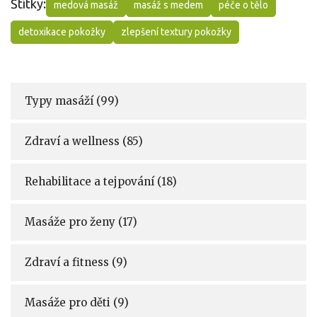
Štítky:
medová masáž
masáž s medem
péče o tělo
detoxikace pokožky
zlepšení textury pokožky
Typy masáží
(99)
Zdraví a wellness
(85)
Rehabilitace a tejpování
(18)
Masáže pro ženy
(17)
Zdraví a fitness
(9)
Masáže pro děti
(9)