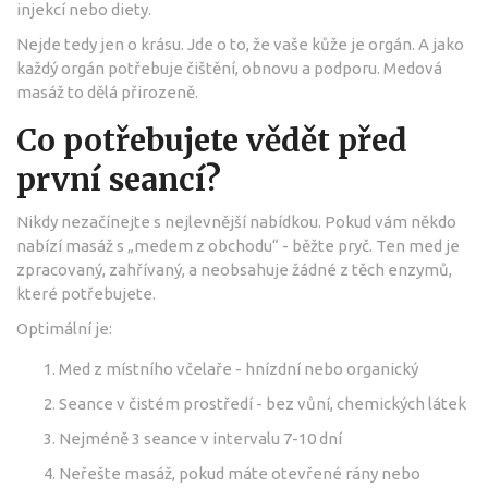
injekcí nebo diety.
Nejde tedy jen o krásu. Jde o to, že vaše kůže je orgán. A jako
každý orgán potřebuje čištění, obnovu a podporu. Medová
masáž to dělá přirozeně.
Co potřebujete vědět před
první seancí?
Nikdy nezačínejte s nejlevnější nabídkou. Pokud vám někdo
nabízí masáž s „medem z obchodu“ - běžte pryč. Ten med je
zpracovaný, zahřívaný, a neobsahuje žádné z těch enzymů,
které potřebujete.
Optimální je:
Med z místního včelaře - hnízdní nebo organický
Seance v čistém prostředí - bez vůní, chemických látek
Nejméně 3 seance v intervalu 7-10 dní
Neřešte masáž, pokud máte otevřené rány nebo