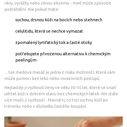
rány, vyrážky nebo silnou ekzému - med může způsobit
podráždění. Ale pokud máte:
suchou, drsnou kůži na bocích nebo stehnech
celulitidu, která se nechce vymazat
zpomalený lymfatický tok a časté otoky
potřebujete přirozenou alternativu k chemickým
peelingům
…tak medová masáž je jedna z mála možností, která vám
může pomoci bez léků nebo invazivních postupů.
Nejčastěji ji vyzkouší ženy ve věku 30-55 let, které se snaží
udržet kůži v dobrém stavu bez chemických látek. Ale stále
více mužů ji vyzkouší - hlavně ti, co trpí suchou kůží po
tréninku nebo v důsledku častého koupání.