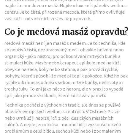
najde to - medovou masáž. Nejde o luxusní spánek v wellness
centru. Je to čistá, přirozená metoda, která přímo ovlivňuje
vaši kůži - od vnitřních vrstev až po povrch.
Co je medová masáž opravdu?
Medová masáž není jen masáž s medem. Je to technika, kde
se používá čistý, nezpracovaný med - obvykle hnízdní nebo
organický - jako nástroj pro odbourávání mrtvých buněk a
stimulaci kůže. Masér nebo terapeut aplikuje med na kůži,
obvykle na záda, boky nebo stehna, a pak provádí rychlé,
pohyby, které způsobí, že med přilepí k pokožce. Když ho pak
rychle odtrhnete, odnáší s sebou mrtvé buňky, nečistoty a i
trochu tuku. To zní jako něco z hororu, ale v praxi to vypadá
spíš jako jemné škrábnutí, které zůstává v paměti.
Technika pochází z východních tradic, ale dnes se používá
hlavně v evropských wellness centrech. V Ostravě, Praze
nebo Brně už ji nabízejí tři z pěti klasických masážních
salónů. A nejde jen o krásu - mnoho lidí ji vyzkoušelo kvůli
problémům s celulitidou, suchou kůží nebo i zpomaleným