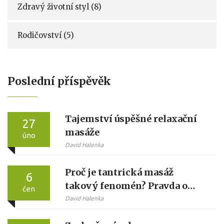
Zdravý životní styl
(8)
Rodičovství
(5)
Poslední příspěvěk
Tajemství úspěšné relaxační
27
masáže
úno
David Halenka
Proč je tantrická masáž
6
takový fenomén? Pravda o
čen
uvolnění a propojení
David Halenka