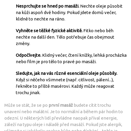
Nesprchujte se hned po masáži.
Nechte oleje působit
na kůži aspoň dvě hodiny. Pokud jdete domů večer,
klidně to nechte na ráno.
Vyhněte se těžké fyzické aktivitě.
Fitko nebo běh
nechte na další den. Tělo potřebuje čas obejmout
změny.
Odpočívejte.
Klidný večer, čtení knížky, lehká procházka
nebo film je pro tělo to pravé po masáži.
Sledujte, jak na vás různé
esenciální oleje
působily.
Když si něčeho všimnete (např. citlivost, pálení...),
řekněte to příště masérovi. Každý může reagovat
trochu jinak.
Může se stát, že se po
první masáž
budete cítit trochu
unavení nebo malátní. Je to normální a během pár hodin to
odezní. U některých lidí převládne naopak příval energie,
záleží na typu oleje i náladě před masáží. Pokud jste alergik,
všímejte si jakékoliv reakce kůže nebo dýchání – tohle je