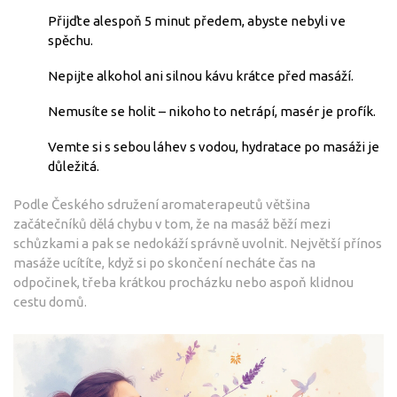
Přijďte alespoň 5 minut předem, abyste nebyli ve
spěchu.
Nepijte alkohol ani silnou kávu krátce před masáží.
Nemusíte se holit – nikoho to netrápí, masér je profík.
Vemte si s sebou láhev s vodou, hydratace po masáži je
důležitá.
Podle Českého sdružení aromaterapeutů většina
začátečníků dělá chybu v tom, že na masáž běží mezi
schůzkami a pak se nedokáží správně uvolnit. Největší přínos
masáže ucítíte, když si po skončení necháte čas na
odpočinek, třeba krátkou procházku nebo aspoň klidnou
cestu domů.