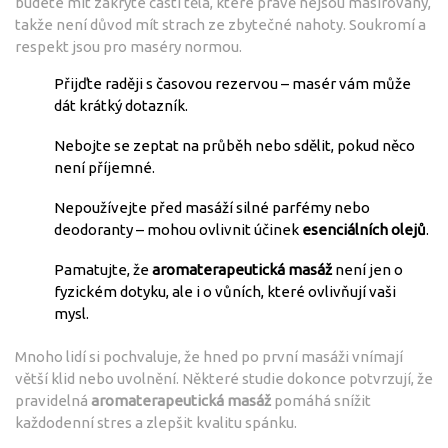
budete mít zakryté části těla, které právě nejsou masírovány,
takže není důvod mít strach ze zbytečné nahoty. Soukromí a
respekt jsou pro maséry normou.
Přijďte raději s časovou rezervou – masér vám může
dát krátký dotazník.
Nebojte se zeptat na průběh nebo sdělit, pokud něco
není příjemné.
Nepoužívejte před masáží silné parfémy nebo
deodoranty – mohou ovlivnit účinek
esenciálních olejů
.
Pamatujte, že
aromaterapeutická masáž
není jen o
fyzickém dotyku, ale i o vůních, které ovlivňují vaši
mysl.
Mnoho lidí si pochvaluje, že hned po první masáži vnímají
větší klid nebo uvolnění. Některé studie dokonce potvrzují, že
pravidelná
aromaterapeutická masáž
pomáhá snížit
každodenní stres a zlepšit kvalitu spánku.