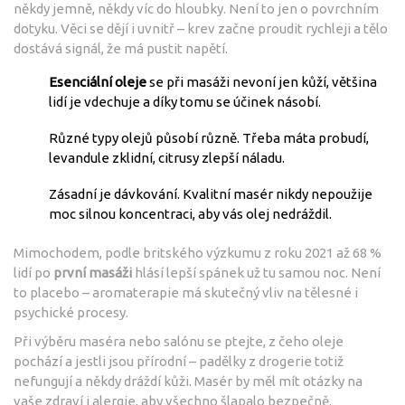
někdy jemně, někdy víc do hloubky. Není to jen o povrchním
dotyku. Věci se dějí i uvnitř – krev začne proudit rychleji a tělo
dostává signál, že má pustit napětí.
Esenciální oleje
se při masáži nevoní jen kůží, většina
lidí je vdechuje a díky tomu se účinek násobí.
Různé typy olejů působí různě. Třeba máta probudí,
levandule zklidní, citrusy zlepší náladu.
Zásadní je dávkování. Kvalitní masér nikdy nepoužije
moc silnou koncentraci, aby vás olej nedráždil.
Mimochodem, podle britského výzkumu z roku 2021 až 68 %
lidí po
první masáži
hlásí lepší spánek už tu samou noc. Není
to placebo – aromaterapie má skutečný vliv na tělesné i
psychické procesy.
Při výběru maséra nebo salónu se ptejte, z čeho oleje
pochází a jestli jsou přírodní – padělky z drogerie totiž
nefungují a někdy dráždí kůži. Masér by měl mít otázky na
vaše zdraví i alergie, aby všechno šlapalo bezpečně.