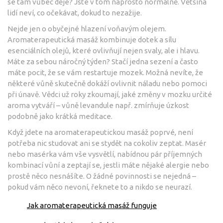
se tam vůbec děje? Jste v tom naprosto normálně. Většina
lidí neví, co očekávat, dokud to nezažije.
Nejde jen o obyčejné hlazení voňavým olejem.
Aromaterapeutická masáž kombinuje dotek a sílu
esenciálních olejů, které ovlivňují nejen svaly, ale i hlavu.
Máte za sebou náročný týden? Stačí jedna sezení a často
máte pocit, že se vám restartuje mozek. Možná nevíte, že
některé vůně skutečně dokáží ovlivnit náladu nebo pomoci
při únavě. Vědci už roky zkoumají, jaké změny v mozku určité
aroma vytváří – vůně levandule např. zmírňuje úzkost
podobně jako krátká meditace.
Když jdete na aromaterapeutickou masáž poprvé, není
potřeba nic studovat ani se stydět na cokoliv zeptat. Masér
nebo masérka vám vše vysvětlí, nabídnou pár příjemných
kombinací vůní a zeptají se, jestli máte nějaké alergie nebo
prostě něco nesnášíte. O žádné povinnosti se nejedná –
pokud vám něco nevoní, řeknete to a nikdo se neurazí.
Jak aromaterapeutická masáž funguje