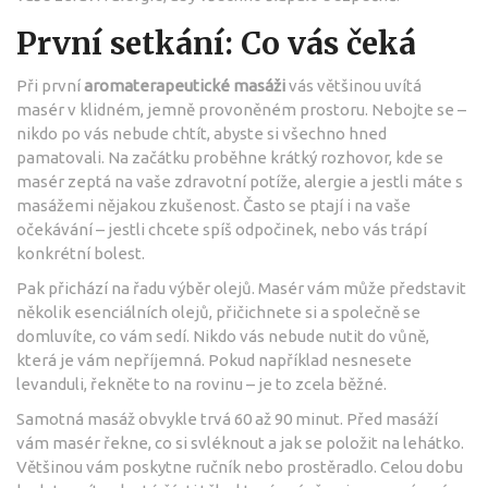
První setkání: Co vás čeká
Při první
aromaterapeutické masáži
vás většinou uvítá
masér v klidném, jemně provoněném prostoru. Nebojte se –
nikdo po vás nebude chtít, abyste si všechno hned
pamatovali. Na začátku proběhne krátký rozhovor, kde se
masér zeptá na vaše zdravotní potíže, alergie a jestli máte s
masážemi nějakou zkušenost. Často se ptají i na vaše
očekávání – jestli chcete spíš odpočinek, nebo vás trápí
konkrétní bolest.
Pak přichází na řadu výběr olejů. Masér vám může představit
několik esenciálních olejů, přičichnete si a společně se
domluvíte, co vám sedí. Nikdo vás nebude nutit do vůně,
která je vám nepříjemná. Pokud například nesnesete
levanduli, řekněte to na rovinu – je to zcela běžné.
Samotná masáž obvykle trvá 60 až 90 minut. Před masáží
vám masér řekne, co si svléknout a jak se položit na lehátko.
Většinou vám poskytne ručník nebo prostěradlo. Celou dobu