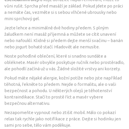
vůni rušit. Sprcha před masáží je základ. Pokud jdete po práci
a nemáte čas, vezměte si s sebou vlhčené ubrousky nebo
mini sprchový gel.
Jezte lehce a minimálně dvě hodiny předem. S plným
žaludkem není masáž příjemná a můžete se cítit unavení
nebo nafouklí. Klidně si předem dejte menší svačinu – banán
nebo jogurt bohatě stačí. Hladovět ale nemusíte.
Noste pohodlné oblečení, které si snadno sundáte a
obléknete. Masér obvykle poskytuje ručník nebo prostěradlo,
ale pohodlí začíná už u vás. Žádné složité vrstvy ani korzety.
Pokud máte nějaké alergie, kožní potíže nebo jste například
těhotná, řekněte to předem. Nejde o formalitu, ale o vaši
bezpečnost a pohodu. U některých olejů je těhotenství
kontraindikace. Stačí to prostě říct a masér vybere
bezpečnou alternativu.
Nezapomeňte vypnout nebo ztišit mobil. Málo co pokazí
relax tak rychle jako notifikace z práce. Dejte si hodinku jen
sami pro sebe, tělo vám poděkuje.