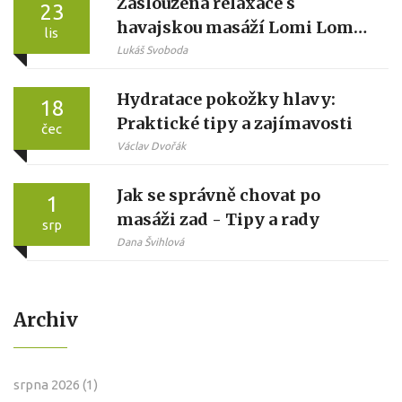
Zasloužená relaxace s
23
havajskou masáží Lomi Lomi
lis
na luxusní úrovni
Lukáš Svoboda
Hydratace pokožky hlavy:
18
Praktické tipy a zajímavosti
čec
Václav Dvořák
Jak se správně chovat po
1
masáži zad - Tipy a rady
srp
Dana Švihlová
Archiv
srpna 2026
(1)