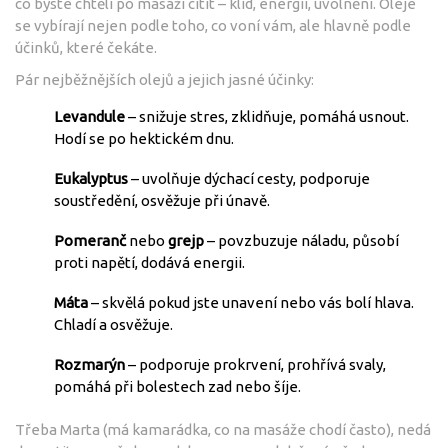
co byste chtěli po masáži cítit – klid, energii, uvolnění. Oleje
se vybírají nejen podle toho, co voní vám, ale hlavně podle
účinků, které čekáte.
Pár nejběžnějších olejů a jejich jasné účinky:
Levandule
– snižuje stres, zklidňuje, pomáhá usnout.
Hodí se po hektickém dnu.
Eukalyptus
– uvolňuje dýchací cesty, podporuje
soustředění, osvěžuje při únavě.
Pomeranč
nebo
grejp
– povzbuzuje náladu, působí
proti napětí, dodává energii.
Máta
– skvělá pokud jste unavení nebo vás bolí hlava.
Chladí a osvěžuje.
Rozmarýn
– podporuje prokrvení, prohřívá svaly,
pomáhá při bolestech zad nebo šíje.
Třeba Marta (má kamarádka, co na masáže chodí často), nedá