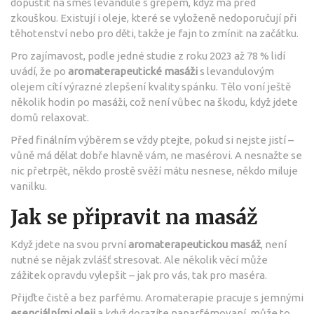
dopustit na směs levandule s grepem, když má před
zkouškou. Existují i oleje, které se vyloženě nedoporučují při
těhotenství nebo pro děti, takže je fajn to zmínit na začátku.
Pro zajímavost, podle jedné studie z roku 2023 až 78 % lidí
uvádí, že po
aromaterapeutické masáži
s levandulovým
olejem cítí výrazné zlepšení kvality spánku. Tělo voní ještě
několik hodin po masáži, což není vůbec na škodu, když jdete
domů relaxovat.
Před finálním výběrem se vždy ptejte, pokud si nejste jistí –
vůně má dělat dobře hlavně vám, ne masérovi. A nesnažte se
nic přetrpět, někdo prostě svěží mátu nesnese, někdo miluje
vanilku.
Jak se připravit na masáž
Když jdete na svou první
aromaterapeutickou masáž
, není
nutné se nějak zvlášť stresovat. Ale několik věcí může
zážitek opravdu vylepšit – jak pro vás, tak pro maséra.
Přijďte čistě a bez parfému. Aromaterapie pracuje s jemnými
esenciálními oleji
a když dorazíte naparfémovaní, může to