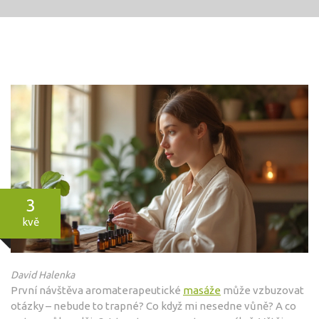
3
kvě
David Halenka
První návštěva aromaterapeutické
masáže
může vzbuzovat
otázky – nebude to trapné? Co když mi nesedne vůně? A co