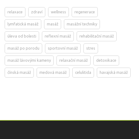
relaxace
zdraví
wellness
regenerace
lymfatická masáž
masáž
masážní techniky
úleva od bolesti
reflexní masáž
rehabilitační masáž
masáž po porodu
sportovní masáž
stres
masáž lávovými kameny
relaxační masáž
detoxikace
čínská masáž
medová masáž
celulitida
havajská masáž