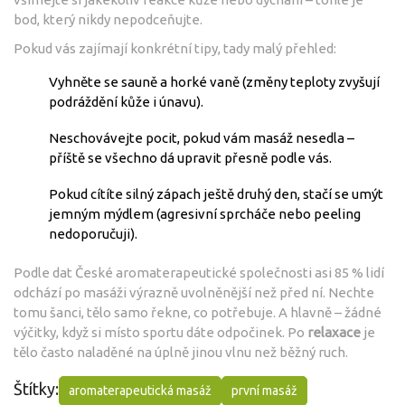
bod, který nikdy nepodceňujte.
Pokud vás zajímají konkrétní tipy, tady malý přehled:
Vyhněte se sauně a horké vaně (změny teploty zvyšují
podráždění kůže i únavu).
Neschovávejte pocit, pokud vám masáž nesedla –
příště se všechno dá upravit přesně podle vás.
Pokud cítíte silný zápach ještě druhý den, stačí se umýt
jemným mýdlem (agresivní sprcháče nebo peeling
nedoporučuji).
Podle dat České aromaterapeutické společnosti asi 85 % lidí
odchází po masáži výrazně uvolněnější než před ní. Nechte
tomu šanci, tělo samo řekne, co potřebuje. A hlavně – žádné
výčitky, když si místo sportu dáte odpočinek. Po
relaxace
je
tělo často naladěné na úplně jinou vlnu než běžný ruch.
Štítky:
aromaterapeutická masáž
první masáž