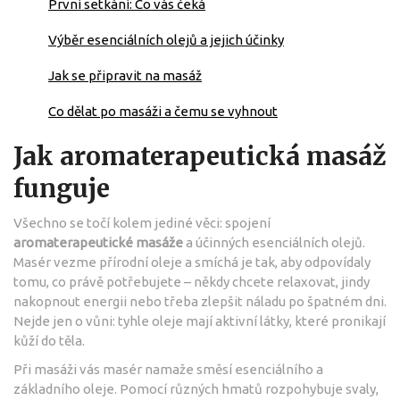
První setkání: Co vás čeká
Výběr esenciálních olejů a jejich účinky
Jak se připravit na masáž
Co dělat po masáži a čemu se vyhnout
Jak aromaterapeutická masáž
funguje
Všechno se točí kolem jediné věci: spojení
aromaterapeutické masáže
a účinných esenciálních olejů.
Masér vezme přírodní oleje a smíchá je tak, aby odpovídaly
tomu, co právě potřebujete – někdy chcete relaxovat, jindy
nakopnout energii nebo třeba zlepšit náladu po špatném dni.
Nejde jen o vůni: tyhle oleje mají aktivní látky, které pronikají
kůží do těla.
Při masáži vás masér namaže směsí esenciálního a
základního oleje. Pomocí různých hmatů rozpohybuje svaly,