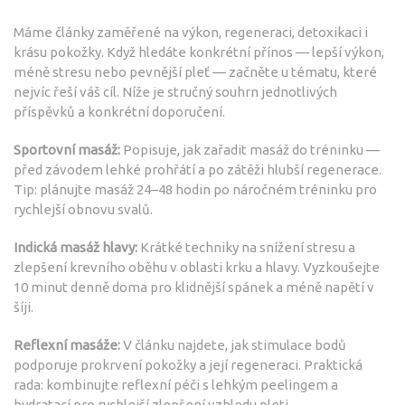
Máme články zaměřené na výkon, regeneraci, detoxikaci i
krásu pokožky. Když hledáte konkrétní přínos — lepší výkon,
méně stresu nebo pevnější pleť — začněte u tématu, které
nejvíc řeší váš cíl. Níže je stručný souhrn jednotlivých
příspěvků a konkrétní doporučení.
Sportovní masáž:
Popisuje, jak zařadit masáž do tréninku —
před závodem lehké prohřátí a po zátěži hlubší regenerace.
Tip: plánujte masáž 24–48 hodin po náročném tréninku pro
rychlejší obnovu svalů.
Indická masáž hlavy:
Krátké techniky na snížení stresu a
zlepšení krevního oběhu v oblasti krku a hlavy. Vyzkoušejte
10 minut denně doma pro klidnější spánek a méně napětí v
šíji.
Reflexní masáže:
V článku najdete, jak stimulace bodů
podporuje prokrvení pokožky a její regeneraci. Praktická
rada: kombinujte reflexní péči s lehkým peelingem a
hydratací pro rychlejší zlepšení vzhledu pleti.