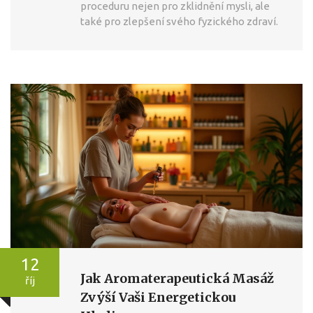
proceduru nejen pro zklidnění mysli, ale
také pro zlepšení svého fyzického zdraví.
12
Jak Aromaterapeutická Masáž
říj
Zvýší Vaši Energetickou