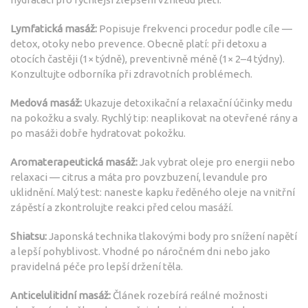
Lymfatická masáž:
Popisuje frekvenci procedur podle cíle —
detox, otoky nebo prevence. Obecně platí: při detoxu a
otocích častěji (1× týdně), preventivně méně (1× 2–4 týdny).
Konzultujte odborníka při zdravotních problémech.
Medová masáž:
Ukazuje detoxikační a relaxační účinky medu
na pokožku a svaly. Rychlý tip: neaplikovat na otevřené rány a
po masáži dobře hydratovat pokožku.
Aromaterapeutická masáž:
Jak vybrat oleje pro energii nebo
relaxaci — citrus a máta pro povzbuzení, levandule pro
uklidnění. Malý test: naneste kapku ředěného oleje na vnitřní
zápěstí a zkontrolujte reakci před celou masáží.
Shiatsu:
Japonská technika tlakovými body pro snížení napětí
a lepší pohyblivost. Vhodné po náročném dni nebo jako
pravidelná péče pro lepší držení těla.
Anticelulitidní masáž:
Článek rozebírá reálné možnosti