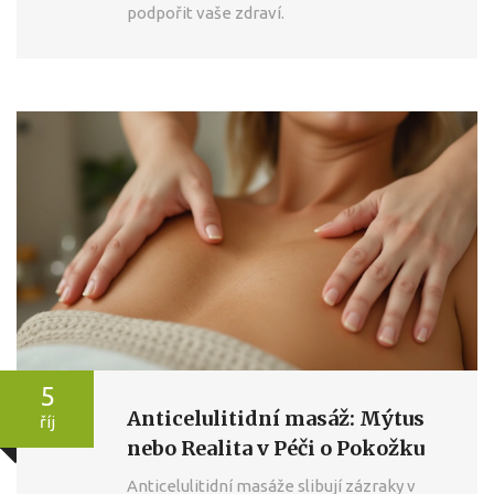
podpořit vaše zdraví.
5
Anticelulitidní masáž: Mýtus
říj
nebo Realita v Péči o Pokožku
Anticelulitidní masáže slibují zázraky v