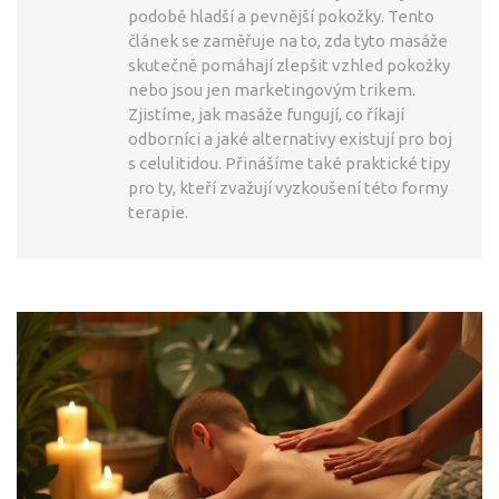
podobě hladší a pevnější pokožky. Tento
článek se zaměřuje na to, zda tyto masáže
skutečně pomáhají zlepšit vzhled pokožky
nebo jsou jen marketingovým trikem.
Zjistíme, jak masáže fungují, co říkají
odborníci a jaké alternativy existují pro boj
s celulitidou. Přinášíme také praktické tipy
pro ty, kteří zvažují vyzkoušení této formy
terapie.