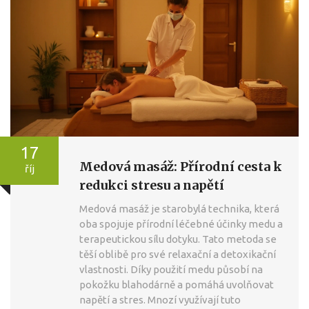
17
Medová masáž: Přírodní cesta k
říj
redukci stresu a napětí
Medová masáž je starobylá technika, která
oba spojuje přírodní léčebné účinky medu a
terapeutickou sílu dotyku. Tato metoda se
těší oblibě pro své relaxační a detoxikační
vlastnosti. Díky použití medu působí na
pokožku blahodárně a pomáhá uvolňovat
napětí a stres. Mnozí využívají tuto