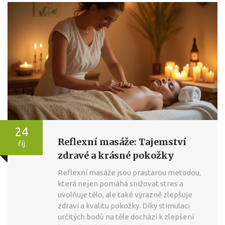
24
Reflexní masáže: Tajemství
říj
zdravé a krásné pokožky
Reflexní masáže jsou prastarou metodou,
která nejen pomáhá snižovat stres a
uvolňuje tělo, ale také výrazně zlepšuje
zdraví a kvalitu pokožky. Díky stimulaci
určitých bodů na těle dochází k zlepšení