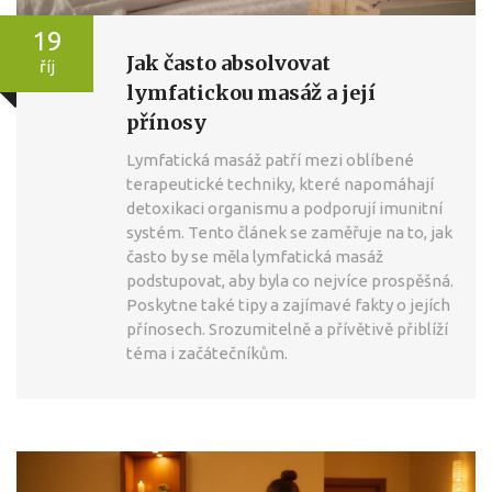
19
Jak často absolvovat
říj
lymfatickou masáž a její
přínosy
Lymfatická masáž patří mezi oblíbené
terapeutické techniky, které napomáhají
detoxikaci organismu a podporují imunitní
systém. Tento článek se zaměřuje na to, jak
často by se měla lymfatická masáž
podstupovat, aby byla co nejvíce prospěšná.
Poskytne také tipy a zajímavé fakty o jejích
přínosech. Srozumitelně a přívětivě přiblíží
téma i začátečníkům.