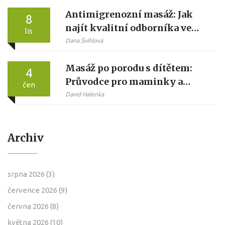
Antimigrenozní masáž: Jak
8
najít kvalitní odborníka ve
lis
vašem městě
Dana Švihlová
Masáž po porodu s dítětem:
4
Průvodce pro maminky a
čen
tatínky
David Halenka
Archiv
srpna 2026
(3)
července 2026
(9)
června 2026
(8)
května 2026
(10)