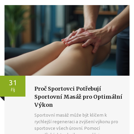
31
Proč Sportovci Potřebují
říj
Sportovní Masáž pro Optimální
Výkon
Sportovní masáž může být klíčem k
rychlejší regeneraci a zvýšení výkonu pro
sportovce všech úrovní. Pomocí