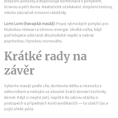
zlepšení pokožky a doporučuje kombinace s pohybem,
stravou a péčí doma. Realistické očekávání: zlepšení textury,
nikoliv zázračné zmizení celulitidy.
Lomi Lomi (havajská masáž):
Popis rytmických pohybů pro
hlubokou relaxaci a obnovu energie. Skvělá volba, když
potřebujete odstranit dlouhodobé napětí a nabrat
psychickou i fyzickou rovnováhu.
Krátké rady na
závěr
Vyberte masáž podle cíle, domluvte délku a intenzitu s
odborníkem a nebojte se zkoušet kratší domácí techniky
denně. Když si nejste jistí, napište do salonu otázky o
postupech a případných kontraindikacích — to ušetří čas a
zvýší efekt péče.