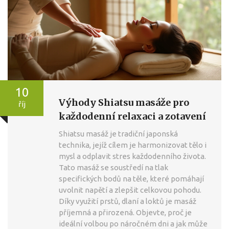
10
Výhody Shiatsu masáže pro
říj
každodenní relaxaci a zotavení
Shiatsu masáž je tradiční japonská
technika, jejíž cílem je harmonizovat tělo i
mysl a odplavit stres každodenního života.
Tato masáž se soustředí na tlak
specifických bodů na těle, které pomáhají
uvolnit napětí a zlepšit celkovou pohodu.
Díky využití prstů, dlaní a loktů je masáž
příjemná a přirozená. Objevte, proč je
ideální volbou po náročném dni a jak může