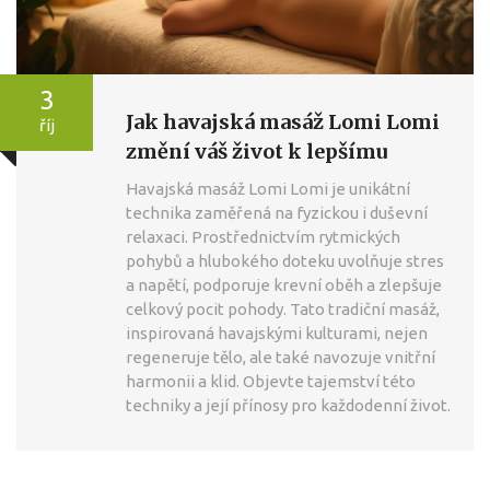
3
Jak havajská masáž Lomi Lomi
říj
změní váš život k lepšímu
Havajská masáž Lomi Lomi je unikátní
technika zaměřená na fyzickou i duševní
relaxaci. Prostřednictvím rytmických
pohybů a hlubokého doteku uvolňuje stres
a napětí, podporuje krevní oběh a zlepšuje
celkový pocit pohody. Tato tradiční masáž,
inspirovaná havajskými kulturami, nejen
regeneruje tělo, ale také navozuje vnitřní
harmonii a klid. Objevte tajemství této
techniky a její přínosy pro každodenní život.