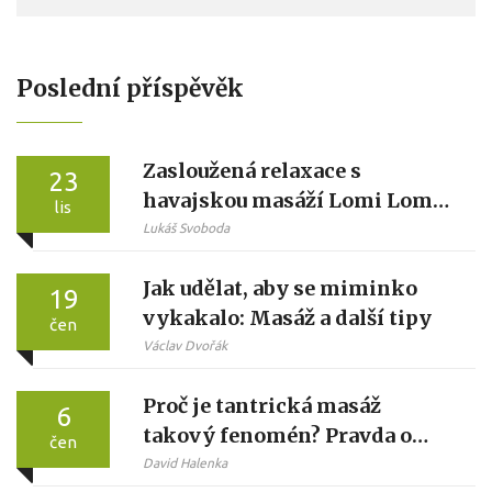
Poslední příspěvěk
Zasloužená relaxace s
23
havajskou masáží Lomi Lomi
lis
na luxusní úrovni
Lukáš Svoboda
Jak udělat, aby se miminko
19
vykakalo: Masáž a další tipy
čen
Václav Dvořák
Proč je tantrická masáž
6
takový fenomén? Pravda o
čen
uvolnění a propojení
David Halenka