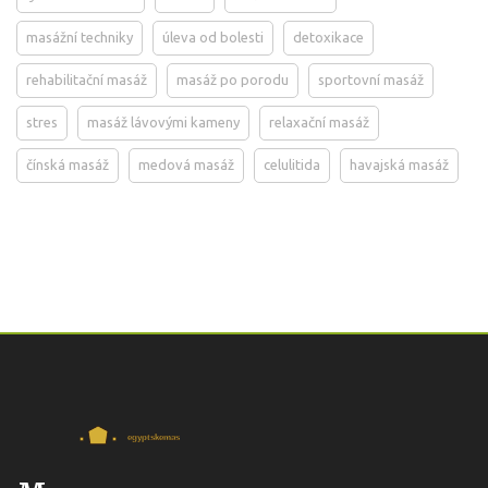
masážní techniky
úleva od bolesti
detoxikace
rehabilitační masáž
masáž po porodu
sportovní masáž
stres
masáž lávovými kameny
relaxační masáž
čínská masáž
medová masáž
celulitida
havajská masáž