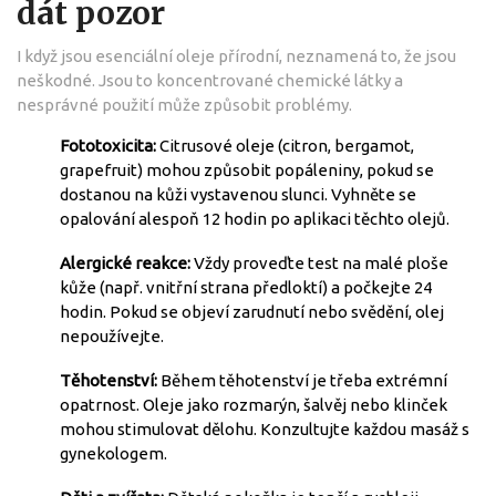
dát pozor
I když jsou esenciální oleje přírodní, neznamená to, že jsou
neškodné. Jsou to koncentrované chemické látky a
nesprávné použití může způsobit problémy.
Fototoxicita:
Citrusové oleje (citron, bergamot,
grapefruit) mohou způsobit popáleniny, pokud se
dostanou na kůži vystavenou slunci. Vyhněte se
opalování alespoň 12 hodin po aplikaci těchto olejů.
Alergické reakce:
Vždy proveďte test na malé ploše
kůže (např. vnitřní strana předloktí) a počkejte 24
hodin. Pokud se objeví zarudnutí nebo svědění, olej
nepoužívejte.
Těhotenství:
Během těhotenství je třeba extrémní
opatrnost. Oleje jako rozmarýn, šalvěj nebo klinček
mohou stimulovat dělohu. Konzultujte každou masáž s
gynekologem.