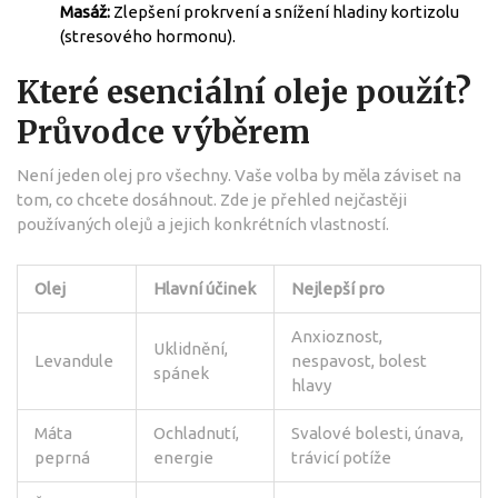
Masáž:
Zlepšení prokrvení a snížení hladiny kortizolu
(stresového hormonu).
Které esenciální oleje použít?
Průvodce výběrem
Není jeden olej pro všechny. Vaše volba by měla záviset na
tom, co chcete dosáhnout. Zde je přehled nejčastěji
používaných olejů a jejich konkrétních vlastností.
Olej
Hlavní účinek
Nejlepší pro
Anxioznost,
Uklidnění,
Levandule
nespavost, bolest
spánek
hlavy
Máta
Ochladnutí,
Svalové bolesti, únava,
peprná
energie
trávicí potíže