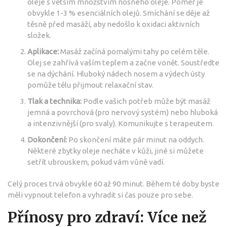
oleje s větším množstvím nosného oleje. Poměr je
obvykle 1-3 % esenciálních olejů. Smíchání se děje až
těsně před masáží, aby nedošlo k oxidaci aktivních
složek.
Aplikace:
Masáž začíná pomalými tahy po celém těle.
Olej se zahřívá vaším teplem a začne vonět. Soustředte
se na dýchání. Hluboký nádech nosem a výdech ústy
pomůže tělu přijmout relaxační stav.
Tlak a technika:
Podle vašich potřeb může být masáž
jemná a povrchová (pro nervový systém) nebo hluboká
a intenzivnější (pro svaly). Komunikujte s terapeutem.
Dokončení:
Po skončení máte pár minut na oddych.
Některé zbytky oleje necháte v kůži, jiné si můžete
setřít ubrouskem, pokud vám vůně vadí.
Celý proces trvá obvykle 60 až 90 minut. Během té doby byste
měli vypnout telefon a vyhradit si čas pouze pro sebe.
Přínosy pro zdraví: Více než