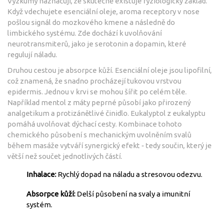
Výzkumy naznačují, že skutečně existuje fyziologický základ.
Když vdechujete esenciální oleje, aroma receptory v nose
pošlou signál do mozkového kmene a následně do
limbického systému. Zde dochází k uvolňování
neurotransmiterů, jako je serotonin a dopamin, které
regulují náladu.
Druhou cestou je absorpce kůží. Esenciální oleje jsou lipofilní,
což znamená, že snadno procházejí tukovou vrstvou
epidermis. Jednou v krvi se mohou šířit po celém těle.
Například mentol z máty peprné působí jako přirozený
analgetikum a protizánětlivé činidlo. Eukalyptol z eukalyptu
pomáhá uvolňovat dýchací cesty. Kombinace tohoto
chemického působení s mechanickým uvolněním svalů
během masáže vytváří synergický efekt - tedy součin, který je
větší než součet jednotlivých částí.
Inhalace:
Rychlý dopad na náladu a stresovou odezvu.
Absorpce kůží:
Delší působení na svaly a imunitní
systém.