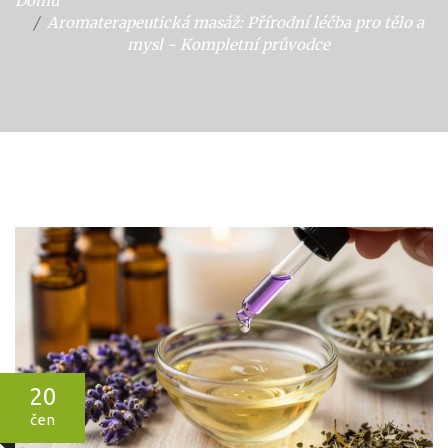
Domů
Aromaterapeutická masáž: Přírodní léčba pro tělo a
mysl - Kompletní průvodce
20
čen