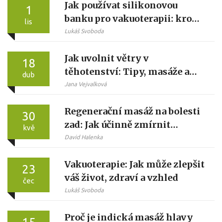
Jak používat silikonovou
1
banku pro vakuoterapii: krok
lis
za krokem
Lukáš Svoboda
Jak uvolnit větry v
18
těhotenství: Tipy, masáže a
dub
domácí pomoc
Jana Vejvalková
Regenerační masáž na bolesti
30
zad: Jak účinně zmírnit
kvě
svalové napětí
David Halenka
Vakuoterapie: Jak může zlepšit
23
váš život, zdraví a vzhled
čec
Lukáš Svoboda
Proč je indická masáž hlavy