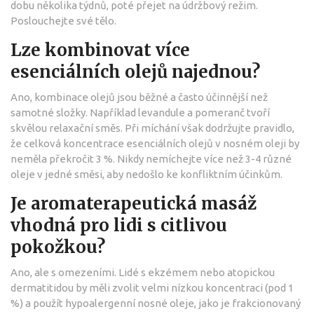
dobu několika týdnů, poté přejet na údržbový režim.
Poslouchejte své tělo.
Lze kombinovat více
esenciálních olejů najednou?
Ano, kombinace olejů jsou běžné a často účinnější než
samotné složky. Například levandule a pomeranč tvoří
skvělou relaxační směs. Při míchání však dodržujte pravidlo,
že celková koncentrace esenciálních olejů v nosném oleji by
neměla překročit 3 %. Nikdy nemíchejte více než 3-4 různé
oleje v jedné směsi, aby nedošlo ke konfliktním účinkům.
Je aromaterapeutická masáž
vhodná pro lidi s citlivou
pokožkou?
Ano, ale s omezeními. Lidé s ekzémem nebo atopickou
dermatitidou by měli zvolit velmi nízkou koncentraci (pod 1
%) a použít hypoalergenní nosné oleje, jako je frakcionovaný