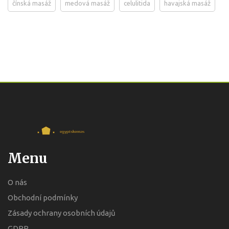
čínská masáž
medová masáž
celulitida
havajská masáž
Menu
O nás
Obchodní podmínky
Zásady ochrany osobních údajů
GDPR