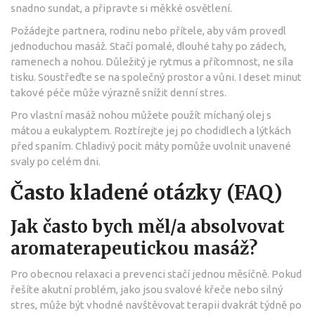
snadno sundat, a připravte si měkké osvětlení.
Požádejte partnera, rodinu nebo přítele, aby vám provedl
jednoduchou masáž. Stačí pomalé, dlouhé tahy po zádech,
ramenech a nohou. Důležitý je rytmus a přítomnost, ne síla
tisku. Soustřeďte se na společný prostor a vůni. I deset minut
takové péče může výrazně snížit denní stres.
Pro vlastní masáž nohou můžete použít míchaný olej s
mátou a eukalyptem. Roztírejte jej po chodidlech a lýtkách
před spaním. Chladivý pocit máty pomůže uvolnit unavené
svaly po celém dni.
Často kladené otázky (FAQ)
Jak často bych měl/a absolvovat
aromaterapeutickou masáž?
Pro obecnou relaxaci a prevenci stačí jednou měsíčně. Pokud
řešíte akutní problém, jako jsou svalové křeče nebo silný
stres, může být vhodné navštěvovat terapii dvakrát týdně po