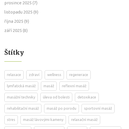
prosince 2025
(7)
listopadu 2025
(9)
října 2025
(9)
září 2025
(8)
Štítky
relaxace
zdraví
wellness
regenerace
lymfatická masáž
masáž
reflexní masáž
masážní techniky
úleva od bolesti
detoxikace
rehabilitační masáž
masáž po porodu
sportovní masáž
stres
masáž lávovými kameny
relaxační masáž