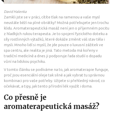
David Halenka
Zamkli jste se v práci, cítíte tlak na ramenou a vaše mysl
neustále běží na plné obrátky? Možná potřebujete jen trochu
klidu. Aromaterapeutická masáž není jen o příjemném pocitu
z hladkých rukou terapeuta. Je to spojení fyzického doteku a
síly rostlinných výtažků, které dokáže změnit váš stav těla i
mysli. Mnoho lidí si myslí, že jde pouze o luxusní zážitek ve
spa centru, ale realita je jiná. Tato metoda má kořeny v
tradiční medicíně a dnes ji podporuje řada studií o dopadu
vůní na lidskou psychiku.
V tomto článku se podíváme na to, jak aromaterapie funguje,
proč jsou esenciální oleje tak silné a jak vybrat tu správnou
kombinaci pro vaše potřeby. Užijete si přehledný návod, co
očekávat, a tipy, jak tento přírodní lék využít i doma.
Co přesně je
aromaterapeutická masáž?