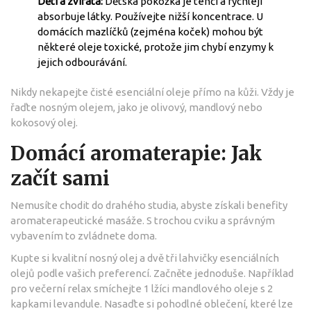
Děti a zvířata:
Dětská pokožka je tenčí a rychleji
absorbuje látky. Používejte nižší koncentrace. U
domácích mazlíčků (zejména koček) mohou být
některé oleje toxické, protože jim chybí enzymy k
jejich odbourávání.
Nikdy nekapejte čisté esenciální oleje přímo na kůži. Vždy je
řaďte nosným olejem, jako je olivový, mandlový nebo
kokosový olej.
Domácí aromaterapie: Jak
začít sami
Nemusíte chodit do drahého studia, abyste získali benefity
aromaterapeutické masáže. S trochou cviku a správným
vybavením to zvládnete doma.
Kupte si kvalitní nosný olej a dvě tři lahvičky esenciálních
olejů podle vašich preferencí. Začněte jednoduše. Například
pro večerní relax smíchejte 1 lžíci mandlového oleje s 2
kapkami levandule. Nasaďte si pohodlné oblečení, které lze