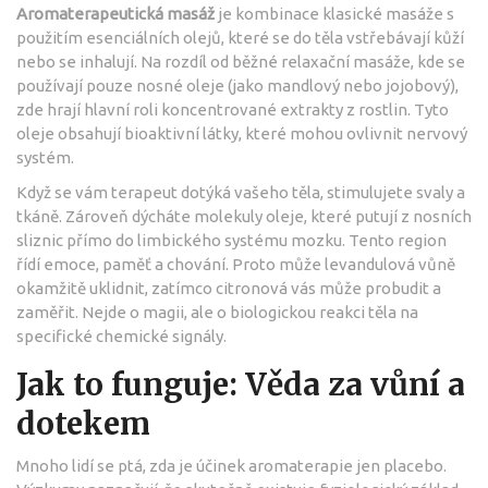
Aromaterapeutická masáž
je
kombinace klasické masáže s
použitím esenciálních olejů, které se do těla vstřebávají kůží
nebo se inhalují
. Na rozdíl od běžné relaxační masáže, kde se
používají pouze nosné oleje (jako mandlový nebo jojobový),
zde hrají hlavní roli koncentrované extrakty z rostlin. Tyto
oleje obsahují bioaktivní látky, které mohou ovlivnit nervový
systém.
Když se vám terapeut dotýká vašeho těla, stimulujete svaly a
tkáně. Zároveň dýcháte molekuly oleje, které putují z nosních
sliznic přímo do limbického systému mozku. Tento region
řídí emoce, paměť a chování. Proto může levandulová vůně
okamžitě uklidnit, zatímco citronová vás může probudit a
zaměřit. Nejde o magii, ale o biologickou reakci těla na
specifické chemické signály.
Jak to funguje: Věda za vůní a
dotekem
Mnoho lidí se ptá, zda je účinek aromaterapie jen placebo.