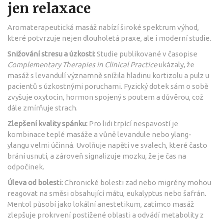
jen relaxace
Aromaterapeutická masáž nabízí široké spektrum výhod,
které potvrzuje nejen dlouholetá praxe, ale i moderní studie.
Snižování stresu a úzkosti:
Studie publikované v časopise
Complementary Therapies in Clinical Practice
ukázaly, že
masáž s levandulí významně snížila hladinu kortizolu a pulz u
pacientů s úzkostnými poruchami. Fyzický dotek sám o sobě
zvyšuje oxytocin, hormon spojený s poutem a důvěrou, což
dále zmírňuje strach.
Zlepšení kvality spánku:
Pro lidi trpící nespavostí je
kombinace teplé masáže a vůně levandule nebo ylang-
ylangu velmi účinná. Uvolňuje napětí ve svalech, které často
brání usnutí, a zároveň signalizuje mozku, že je čas na
odpočinek.
Úleva od bolesti:
Chronické bolesti zad nebo migrény mohou
reagovat na směsi obsahující mátu, eukalyptus nebo šafrán.
Mentol působí jako lokální anestetikum, zatímco masáž
zlepšuje prokrvení postižené oblasti a odvádí metabolity z