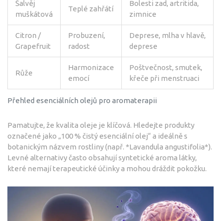
Šalvěj
Bolesti zad, artritida,
Teplé zahřátí
muškátová
zimnice
Citron /
Probuzení,
Deprese, mlha v hlavě,
Grapefruit
radost
deprese
Harmonizace
Poštvečnost, smutek,
Růže
emocí
křeče při menstruaci
Přehled esenciálních olejů pro aromaterapii
Pamatujte, že kvalita oleje je klíčová. Hledejte produkty
označené jako „100 % čistý esenciální olej“ a ideálně s
botanickým názvem rostliny (např. *Lavandula angustifolia*).
Levné alternativy často obsahují syntetické aroma látky,
které nemají terapeutické účinky a mohou dráždit pokožku.