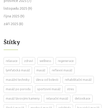
prosince 2025
(7)
listopadu 2025
(9)
října 2025
(9)
září 2025
(8)
Štítky
relaxace
zdraví
wellness
regenerace
lymfatická masáž
masáž
reflexní masáž
masážní techniky
úleva od bolesti
rehabilitační masáž
masáž po porodu
sportovní masáž
stres
masáž lávovými kameny
relaxační masáž
detoxikace
čínská masáž
medová masáž
celulitida
havajská masáž