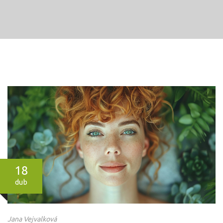
18
dub
Jana Vejvalková