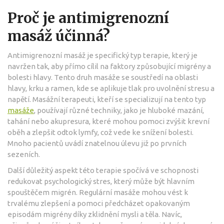
Proč je antimigrenozní
masáž účinná?
Antimigrenozní masáž je specifický typ terapie, který je
navržen tak, aby přímo cílil na faktory způsobující migrény a
bolesti hlavy. Tento druh masáže se soustředí na oblasti
hlavy, krku a ramen, kde se aplikuje tlak pro uvolnění stresu a
napětí. Masážní terapeuti, kteří se specializují na tento typ
masáže
, používají různé techniky, jako je hluboké mazání,
tahání nebo akupresura, které mohou pomoci zvýšit krevní
oběh a zlepšit odtok lymfy, což vede ke snížení bolesti.
Mnoho pacientů uvádí znatelnou úlevu již po prvních
sezeních.
Další důležitý aspekt této terapie spočívá ve schopnosti
redukovat psychologický stres, který může být hlavním
spouštěčem migrén. Regulární masáže mohou vést k
trvalému zlepšení a pomoci předcházet opakovaným
episodám migrény díky zklidnění mysli a těla. Navíc,