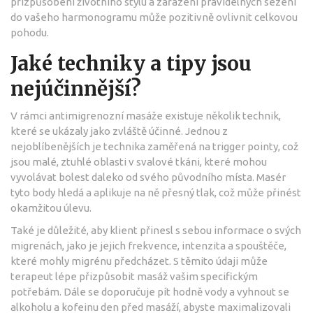
přizpůsobení životního stylu a zařazení pravidelných sezení
do vašeho harmonogramu může pozitivně ovlivnit celkovou
pohodu.
Jaké techniky a tipy jsou
nejúčinnější?
V rámci antimigrenozní masáže existuje několik technik,
které se ukázaly jako zvláště účinné. Jednou z
nejoblíbenějších je technika zaměřená na trigger pointy, což
jsou malé, ztuhlé oblasti v svalové tkáni, které mohou
vyvolávat bolest daleko od svého původního místa. Masér
tyto body hledá a aplikuje na ně přesný tlak, což může přinést
okamžitou úlevu.
Také je důležité, aby klient přinesl s sebou informace o svých
migrenách, jako je jejich frekvence, intenzita a spouštěče,
které mohly migrénu předcházet. S těmito údaji může
terapeut lépe přizpůsobit masáž vašim specifickým
potřebám. Dále se doporučuje pít hodně vody a vyhnout se
alkoholu a kofeinu den před masáží, abyste maximalizovali