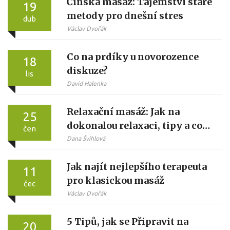
Čínská masáž: Tajemství staré
19
metody pro dnešní stres
dub
Václav Dvořák
Co na prdíky u novorozence
18
diskuze?
lis
David Halenka
Relaxační masáž: Jak na
25
dokonalou relaxaci, tipy a co
čen
očekávat
Dana Švihlová
Jak najít nejlepšího terapeuta
11
pro klasickou masáž
čec
Václav Dvořák
5 Tipů, jak se Připravit na
20