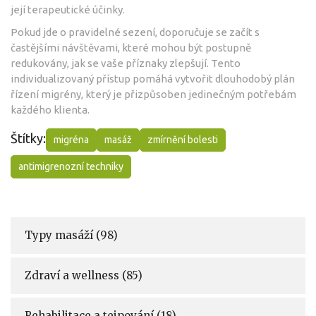
její terapeutické účinky.
Pokud jde o pravidelné sezení, doporučuje se začít s
častějšími návštěvami, které mohou být postupně
redukovány, jak se vaše příznaky zlepšují. Tento
individualizovaný přístup pomáhá vytvořit dlouhodobý plán
řízení migrény, který je přizpůsoben jedinečným potřebám
každého klienta.
Štítky:
migréna
masáž
zmírnění bolesti
antimigrenozní techniky
Typy masáží
(98)
Zdraví a wellness
(85)
Rehabilitace a tejpování
(18)