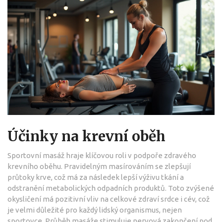
Účinky na krevní oběh
Sportovní masáž hraje klíčovou roli v podpoře zdravého
krevního oběhu. Pravidelným masírováním se zlepšují
průtoky krve, což má za následek lepší výživu tkání a
odstranění metabolických odpadních produktů. Toto zvýšené
okysličení má pozitivní vliv na celkové zdraví srdce i cév, což
je velmi důležité pro každý lidský organismus, nejen
sportovce. Průběh masáže stimuluje nervová zakončení pod