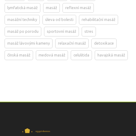
lymfatická masáž
masáž
reflexní masáž
masážní techniky
úleva od bolesti
rehabilitační masáž
masáž po porodu
sportovní masáž
stres
masáž lávovými kameny
relaxační masáž
detoxikace
čínská masáž
medová masáž
celulitida
havajská masáž