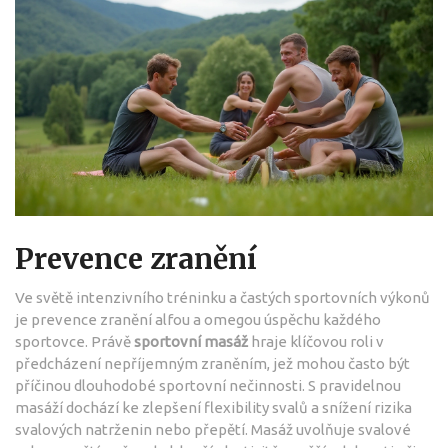
Prevence zranění
Ve světě intenzivního tréninku a častých sportovních výkonů
je prevence zranění alfou a omegou úspěchu každého
sportovce. Právě
sportovní masáž
hraje klíčovou roli v
předcházení nepříjemným zraněním, jež mohou často být
příčinou dlouhodobé sportovní nečinnosti. S pravidelnou
masáží dochází ke zlepšení flexibility svalů a snížení rizika
svalových natrženin nebo přepětí. Masáž uvolňuje svalové