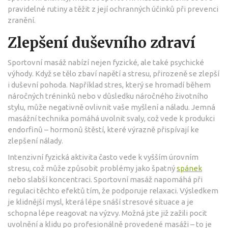
pravidelné rutiny a těžit z její ochranných účinků při prevenci
zranění.
Zlepšení duševního zdraví
Sportovní masáž nabízí nejen fyzické, ale také psychické
výhody. Když se tělo zbaví napětí a stresu, přirozeně se zlepší
i duševní pohoda. Například stres, který se hromadí během
náročných tréninků nebo v důsledku náročného životního
stylu, může negativně ovlivnit vaše myšlení a náladu. Jemná
masážní technika pomáhá uvolnit svaly, což vede k produkci
endorfinů – hormonů štěstí, které výrazně přispívají ke
zlepšení nálady.
Intenzivní fyzická aktivita často vede k vyšším úrovním
stresu, což může způsobit problémy jako špatný
spánek
nebo slabší koncentraci. Sportovní masáž napomáhá při
regulaci těchto efektů tím, že podporuje relaxaci. Výsledkem
je klidnější mysl, která lépe snáší stresové situace a je
schopna lépe reagovat na výzvy. Možná jste již zažili pocit
uvolnění a klidu po profesionálně provedené masáži – to je