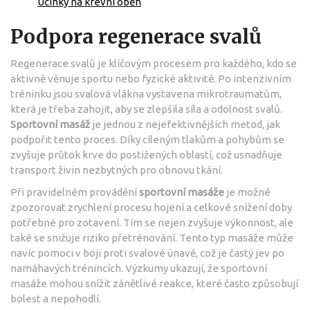
Účinky na krevní oběh
Podpora regenerace svalů
Regenerace svalů je klíčovým procesem pro každého, kdo se
aktivně věnuje sportu nebo fyzické aktivitě. Po intenzivním
tréninku jsou svalová vlákna vystavena mikrotraumatům,
která je třeba zahojit, aby se zlepšila síla a odolnost svalů.
Sportovní masáž
je jednou z nejefektivnějších metod, jak
podpořit tento proces. Díky cíleným tlakům a pohybům se
zvyšuje průtok krve do postižených oblastí, což usnadňuje
transport živin nezbytných pro obnovu tkání.
Při pravidelném provádění
sportovní masáže
je možné
zpozorovat zrychlení procesu hojení a celkové snížení doby
potřebné pro zotavení. Tím se nejen zvyšuje výkonnost, ale
také se snižuje riziko přetrénování. Tento typ masáže může
navíc pomoci v boji proti svalové únavě, což je častý jev po
namáhavých trénincích. Výzkumy ukazují, že sportovní
masáže mohou snížit zánětlivé reakce, které často způsobují
bolest a nepohodlí.