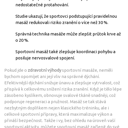
nedostatečné protahování.
Studie ukazují, že sportovci podstupující pravidelnou
masáž redukovali riziko zranění o více než 30 %.
Správná technika masáže může zlepšit průtok krve až
o 20 %.
Sportovní masáž také zlepšuje koordinaci pohybu a
posiluje nervosvalové spojení.
Pokud jde o
zdravotní výhody
sportovní masáže, neměli
bychom opomíjet ani její vliv na správné dýchání.
Efektivnější dýchání snižuje únavu a zlepšuje vytrvalost, což
přispívá k celkovému snížení rizika zranění. Když je tělo lépe
zásobeno kyslíkem, obnovuje svalové tkáně snadněji, což
podporuje regeneraci a pružnost. Masáž se tak stává
nezbytným doplňkem nejen klasického tréninku, ale i
celkové sportovní přípravy, která maximalizuje výkon a
přináší bezpečnost. Takže i vy, bez ohledu na úroveň vaší
sportovní aktivity, můžete sportovní masáž začlenit do své