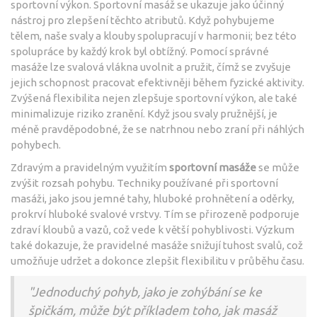
sportovní výkon. Sportovní masáž se ukazuje jako účinný
nástroj pro zlepšení těchto atributů. Když pohybujeme
tělem, naše svaly a klouby spolupracují v harmonii; bez této
spolupráce by každý krok byl obtížný. Pomocí správné
masáže lze svalová vlákna uvolnit a pružit, čímž se zvyšuje
jejich schopnost pracovat efektivněji během fyzické aktivity.
Zvýšená flexibilita nejen zlepšuje sportovní výkon, ale také
minimalizuje riziko zranění. Když jsou svaly pružnější, je
méně pravděpodobné, že se natrhnou nebo zraní při náhlých
pohybech.
Zdravým a pravidelným využitím
sportovní masáže
se může
zvýšit rozsah pohybu. Techniky používané při sportovní
masáži, jako jsou jemné tahy, hluboké prohnětení a oděrky,
prokrví hluboké svalové vrstvy. Tím se přirozeně podporuje
zdraví kloubů a vazů, což vede k větší pohyblivosti. Výzkum
také dokazuje, že pravidelné masáže snižují tuhost svalů, což
umožňuje udržet a dokonce zlepšit flexibilitu v průběhu času.
"Jednoduchý pohyb, jako je zohýbání se ke
špičkám, může být příkladem toho, jak masáž