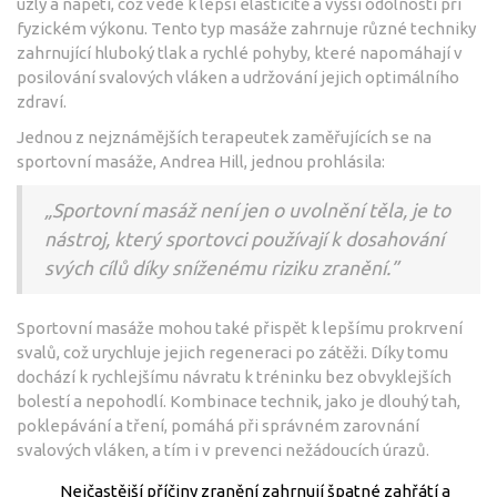
uzly a napětí, což vede k lepší elasticitě a vyšší odolnosti při
fyzickém výkonu. Tento typ masáže zahrnuje různé techniky
zahrnující hluboký tlak a rychlé pohyby, které napomáhají v
posilování svalových vláken a udržování jejich optimálního
zdraví.
Jednou z nejznámějších terapeutek zaměřujících se na
sportovní masáže, Andrea Hill, jednou prohlásila:
„Sportovní masáž není jen o uvolnění těla, je to
nástroj, který sportovci používají k dosahování
svých cílů díky sníženému riziku zranění.”
Sportovní masáže mohou také přispět k lepšímu prokrvení
svalů, což urychluje jejich regeneraci po zátěži. Díky tomu
dochází k rychlejšímu návratu k tréninku bez obvyklejších
bolestí a nepohodlí. Kombinace technik, jako je dlouhý tah,
poklepávání a tření, pomáhá při správném zarovnání
svalových vláken, a tím i v prevenci nežádoucích úrazů.
Nejčastější příčiny zranění zahrnují špatné zahřátí a