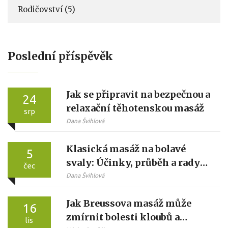
Rodičovství
(5)
Poslední příspěvěk
Jak se připravit na bezpečnou a
24
relaxační těhotenskou masáž
srp
Dana Švihlová
Klasická masáž na bolavé
5
svaly: Účinky, průběh a rady
čec
od odborníků
Dana Švihlová
Jak Breussova masáž může
16
zmírnit bolesti kloubů a
lis