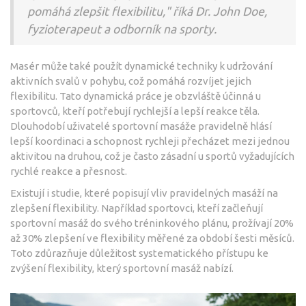
pomáhá zlepšit flexibilitu," říká Dr. John Doe,
fyzioterapeut a odborník na sporty.
Masér může také použít dynamické techniky k udržování
aktivních svalů v pohybu, což pomáhá rozvíjet jejich
flexibilitu. Tato dynamická práce je obzvláště účinná u
sportovců, kteří potřebují rychlejší a lepší reakce těla.
Dlouhodobí uživatelé sportovní masáže pravidelně hlásí
lepší koordinaci a schopnost rychleji přecházet mezi jednou
aktivitou na druhou, což je často zásadní u sportů vyžadujících
rychlé reakce a přesnost.
Existují i studie, které popisují vliv pravidelných masáží na
zlepšení flexibility. Například sportovci, kteří začleňují
sportovní masáž do svého tréninkového plánu, prožívají 20%
až 30% zlepšení ve flexibility měřené za období šesti měsíců.
Toto zdůrazňuje důležitost systematického přístupu ke
zvýšení flexibility, který sportovní masáž nabízí.