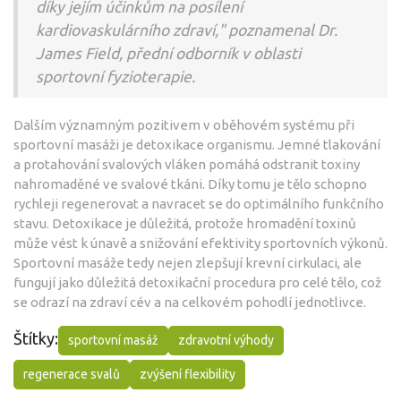
díky jejím účinkům na posílení
kardiovaskulárního zdraví," poznamenal Dr.
James Field, přední odborník v oblasti
sportovní fyzioterapie.
Dalším významným pozitivem v oběhovém systému při
sportovní masáži je detoxikace organismu. Jemné tlakování
a protahování svalových vláken pomáhá odstranit toxiny
nahromaděné ve svalové tkáni. Díky tomu je tělo schopno
rychleji regenerovat a navracet se do optimálního funkčního
stavu. Detoxikace je důležitá, protože hromadění toxinů
může vést k únavě a snižování efektivity sportovních výkonů.
Sportovní masáže tedy nejen zlepšují krevní cirkulaci, ale
fungují jako důležitá detoxikační procedura pro celé tělo, což
se odrazí na zdraví cév a na celkovém pohodlí jednotlivce.
Štítky:
sportovní masáž
zdravotní výhody
regenerace svalů
zvýšení flexibility