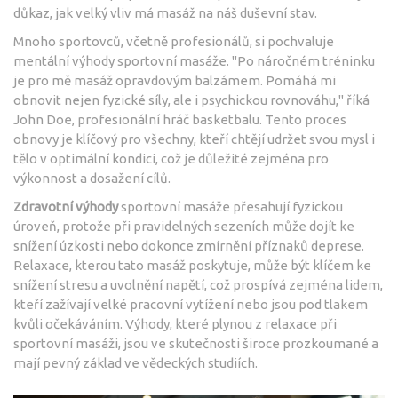
důkaz, jak velký vliv má masáž na náš duševní stav.
Mnoho sportovců, včetně profesionálů, si pochvaluje
mentální výhody sportovní masáže. "Po náročném tréninku
je pro mě masáž opravdovým balzámem. Pomáhá mi
obnovit nejen fyzické síly, ale i psychickou rovnováhu," říká
John Doe, profesionální hráč basketbalu. Tento proces
obnovy je klíčový pro všechny, kteří chtějí udržet svou mysl i
tělo v optimální kondici, což je důležité zejména pro
výkonnost a dosažení cílů.
Zdravotní výhody
sportovní masáže přesahují fyzickou
úroveň, protože při pravidelných sezeních může dojít ke
snížení úzkosti nebo dokonce zmírnění příznaků deprese.
Relaxace, kterou tato masáž poskytuje, může být klíčem ke
snížení stresu a uvolnění napětí, což prospívá zejména lidem,
kteří zažívají velké pracovní vytížení nebo jsou pod tlakem
kvůli očekáváním. Výhody, které plynou z relaxace při
sportovní masáži, jsou ve skutečnosti široce prozkoumané a
mají pevný základ ve vědeckých studiích.