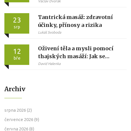
revitalizovat tělo
Václav Dvořák
Tantrická masáž: zdravotní
23
účinky, přínosy a rizika
srp
Lukáš Svoboda
Oživení těla a mysli pomocí
12
thajských masáží: Jak se
bře
vrátit k rovnováze
David Halenka
Archiv
srpna 2026
(2)
července 2026
(9)
června 2026
(8)