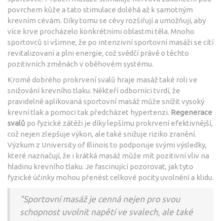
povrchem kůže a tato stimulace doléhá až k samotným
krevním cévám. Díky tomu se cévy rozšiřují a umožňují, aby
více krve procházelo konkrétními oblastmi těla. Mnoho
sportovců si všimne, že po intenzivní sportovní masáži se cítí
revitalizovaní a plni energie, což svědčí právě o těchto
pozitivních změnách v oběhovém systému.
Kromě dobrého prokrvení svalů hraje masáž také roli ve
snižování krevního tlaku. Někteří odborníci tvrdí, že
pravidelně aplikovaná sportovní masáž může snížit vysoký
krevní tlak a pomoci tak předcházet hypertenzi.
Regenerace
svalů
po fyzické zátěži je díky lepšímu prokrvení efektivnější,
což nejen zlepšuje výkon, ale také snižuje riziko zranění.
Výzkum z University of Illinois to podporuje svými výsledky,
které naznačují, že i krátká masáž může mít pozitivní vliv na
hladinu krevního tlaku. Je fascinující pozorovat, jak tyto
fyzické účinky mohou přenést celkové pocity uvolnění a klidu.
"Sportovní masáž je cenná nejen pro svou
schopnost uvolnit napětí ve svalech, ale také