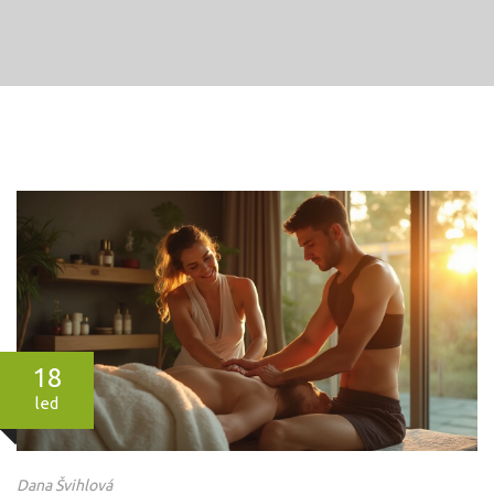
18
led
Dana Švihlová