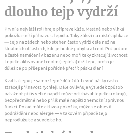
dlouho tejp vydrží
První a největší roli hraje příprava kůže. Mastná nebo vlhká
pokožka sníží přilnavost lepidla. Taky záleží na místě aplikace
— tejp na zádech nebo stehen často vydrží déle než na
kloubních oblastech, kde je hodně pohybu a tření. Pot potom
a časté namáčení v bazénu nebo moři taky zkracují životnost.
Lepidlo aktivované třením (teplota) drží lépe, proto je
důležité po přilepení pořádně přetřít pásku dlaní.
Kvalita tejpu je samozřejmě důležitá. Levné pásky často
ztrácejí přilnavost rychleji. Dále ovlivňuje výsledek způsob
natažení: příliš velké napětí může odtrhávat lepidlo u okrajů,
bezpředmětné nebo příliš malé napětí znemožní správnou
funkci. Pokud máte citlivou pokožku, může se objevit
podráždění nebo alergie — v takovém případě tejp
neprodlužujte a sundejte ho.