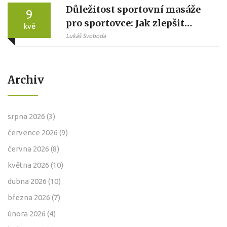
Důležitost sportovní masáže
9
pro sportovce: Jak zlepšit
kvě
výkon a regeneraci
Lukáš Svoboda
Archiv
srpna 2026
(3)
července 2026
(9)
června 2026
(8)
května 2026
(10)
dubna 2026
(10)
března 2026
(7)
února 2026
(4)