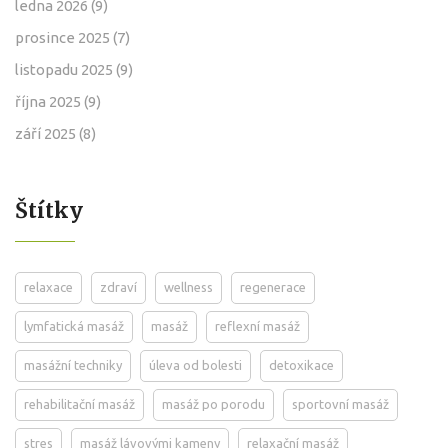
ledna 2026
(9)
prosince 2025
(7)
listopadu 2025
(9)
října 2025
(9)
září 2025
(8)
Štítky
relaxace
zdraví
wellness
regenerace
lymfatická masáž
masáž
reflexní masáž
masážní techniky
úleva od bolesti
detoxikace
rehabilitační masáž
masáž po porodu
sportovní masáž
stres
masáž lávovými kameny
relaxační masáž