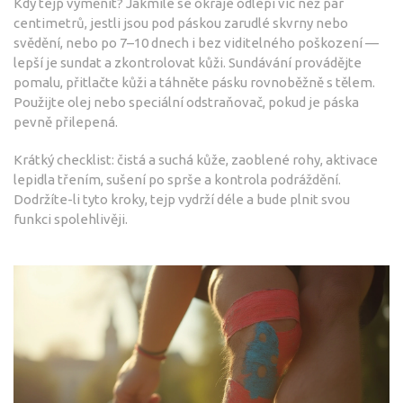
Kdy tejp vyměnit? Jakmile se okraje odlepí víc než pár
centimetrů, jestli jsou pod páskou zarudlé skvrny nebo
svědění, nebo po 7–10 dnech i bez viditelného poškození —
lepší je sundat a zkontrolovat kůži. Sundávání provádějte
pomalu, přitlačte kůži a táhněte pásku rovnoběžně s tělem.
Použijte olej nebo speciální odstraňovač, pokud je páska
pevně přilepená.
Krátký checklist: čistá a suchá kůže, zaoblené rohy, aktivace
lepidla třením, sušení po sprše a kontrola podráždění.
Dodržíte-li tyto kroky, tejp vydrží déle a bude plnit svou
funkci spolehlivěji.