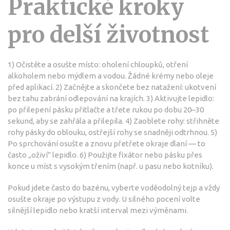
Praktické kroky
pro delší životnost
1) Očistěte a osušte místo: oholení chloupků, otření
alkoholem nebo mýdlem a vodou. Žádné krémy nebo oleje
před aplikací. 2) Začnějte a skončete bez natažení: ukotvení
bez tahu zabrání odlepování na krajích. 3) Aktivujte lepidlo:
po přilepení pásku přitlačte a třete rukou po dobu 20–30
sekund, aby se zahřála a přilepila. 4) Zaoblete rohy: střihněte
rohy pásky do oblouku, ostřejší rohy se snadněji odtrhnou. 5)
Po sprchování osušte a znovu přetřete okraje dlaní — to
často „oživí" lepidlo. 6) Použijte fixátor nebo pásku přes
konce u míst s vysokým třením (např. u pasu nebo kotníku).
Pokud jdete často do bazénu, vyberte voděodolný tejp a vždy
osušte okraje po výstupu z vody. U silného pocení volte
silnější lepidlo nebo kratší interval mezi výměnami.