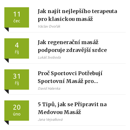
Jak najít nejlepšího terapeuta
11
pro klasickou masáž
čec
Václav Dvořák
Jak regenerační masáž
4
podporuje zdravější srdce
říj
Lukáš Svoboda
Proč Sportovci Potřebují
31
Sportovní Masáž pro
říj
Optimální Výkon
David Halenka
5 Tipů, jak se Připravit na
20
Medovou Masáž
úno
Jana Vejvalková