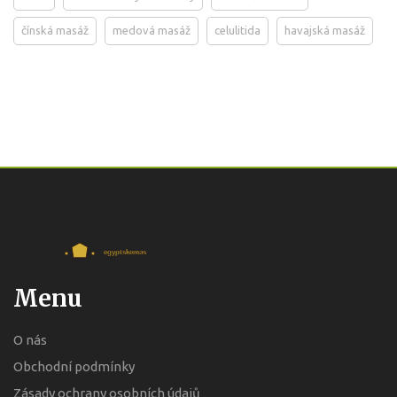
čínská masáž
medová masáž
celulitida
havajská masáž
Menu
O nás
Obchodní podmínky
Zásady ochrany osobních údajů