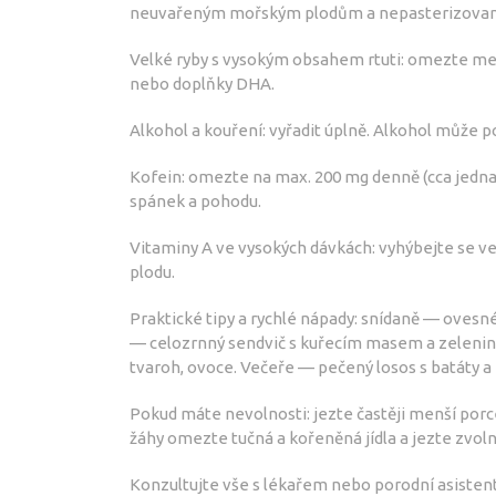
neuvařeným mořským plodům a nepasterizovaný
Velké ryby s vysokým obsahem rtuti: omezte meč
nebo doplňky DHA.
Alkohol a kouření: vyřadit úplně. Alkohol může po
Kofein: omezte na max. 200 mg denně (cca jedna a
spánek a pohodu.
Vitaminy A ve vysokých dávkách: vyhýbejte se v
plodu.
Praktické tipy a rychlé nápady: snídaně — ovesn
— celozrnný sendvič s kuřecím masem a zelenino
tvaroh, ovoce. Večeře — pečený losos s batáty a
Pokud máte nevolnosti: jezte častěji menší porc
žáhy omezte tučná a kořeněná jídla a jezte zvoln
Konzultujte vše s lékařem nebo porodní asisten