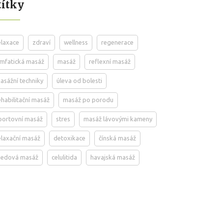
títky
elaxace
zdraví
wellness
regenerace
ymfatická masáž
masáž
reflexní masáž
asážní techniky
úleva od bolesti
ehabilitační masáž
masáž po porodu
portovní masáž
stres
masáž lávovými kameny
elaxační masáž
detoxikace
čínská masáž
edová masáž
celulitida
havajská masáž