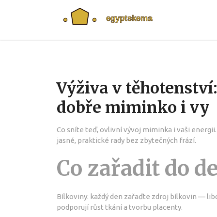
Výživa v těhotenství: 
dobře miminko i vy
Co sníte teď, ovlivní vývoj miminka i vaši energii. 
jasné, praktické rady bez zbytečných frází.
Co zařadit do d
Bílkoviny: každý den zařaďte zdroj bílkovin — lib
podporují růst tkání a tvorbu placenty.