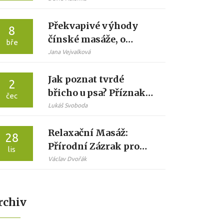
Překvapivé výhody
8
čínské masáže, o
bře
kterých jste nevěděli
Jana Vejvalková
Jak poznat tvrdé
2
břicho u psa? Příznaky,
čec
příčiny a kdy volat
Lukáš Svoboda
veterináře
Relaxační Masáž:
28
Přírodní Zázrak pro
lis
Úlevu od Bolesti
Václav Dvořák
rchiv