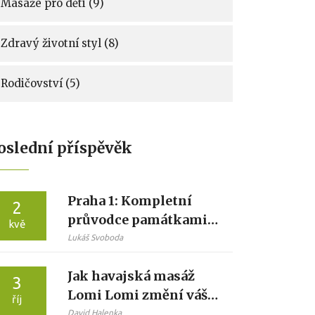
Masáže pro děti
(9)
Zdravý životní styl
(8)
Rodičovství
(5)
oslední příspěvěk
Praha 1: Kompletní
2
průvodce památkami,
kvě
noclehem a relaxací
Lukáš Svoboda
Jak havajská masáž
3
Lomi Lomi změní váš
říj
život k lepšímu
David Halenka