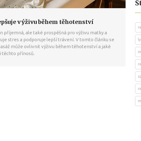
Š
epšuje výživu během těhotenství
r
 příjemná, ale také prospěšná pro výživu matky a
ižuje stres a podporuje lepší trávení. V tomto článku se
l
asáž může ovlivnit výživu během těhotenství a jaké
m
i těchto přínosů.
r
s
r
m