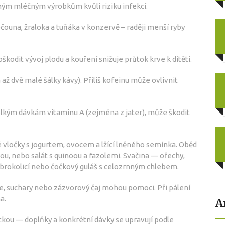
m mléčným výrobkům kvůli riziku infekcí.
ouna, žraloka a tuňáka v konzervě – raději menší ryby
škodit vývoj plodu a kouření snižuje průtok krve k dítěti.
ž dvě malé šálky kávy). Příliš kofeinu může ovlivnit
elkým dávkám vitaminu A (zejména z jater), může škodit
é vločky s jogurtem, ovocem a lžící lněného semínka. Oběd
u, nebo salát s quinoou a fazolemi. Svačina — ořechy,
 brokolicí nebo čočkový guláš s celozrnným chlebem.
e, suchary nebo zázvorový čaj mohou pomoci. Při pálení
a.
A
tkou — doplňky a konkrétní dávky se upravují podle