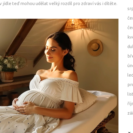
jídle teď mohou udělat velký rozdíl pro zdraví vás i dítěte.
sr
če
če
kv
du
bř
ún
le
pr
li
ří
zá