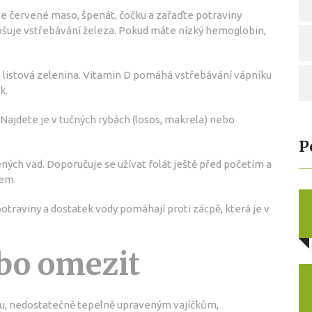
te červené maso, špenát, čočku a zařaďte potraviny
epšuje vstřebávání železa. Pokud máte nízký hemoglobin,
á listová zelenina. Vitamin D pomáhá vstřebávání vápníku
k.
Najdete je v tučných rybách (losos, makrela) nebo
P
zených vad. Doporučuje se užívat folát ještě před početím a
řem.
potraviny a dostatek vody pomáhají proti zácpě, která je v
bo omezit
u, nedostatečně tepelně upraveným vajíčkům,