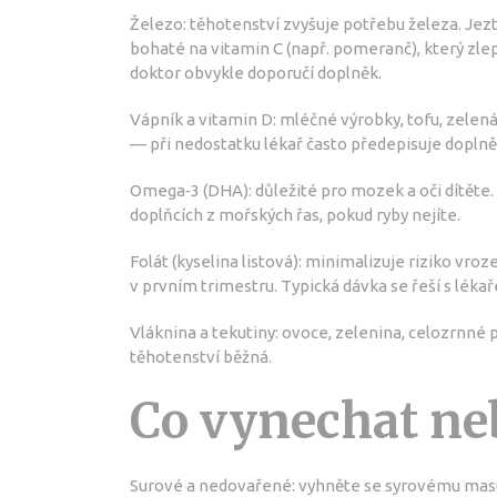
Železo: těhotenství zvyšuje potřebu železa. Jez
bohaté na vitamin C (např. pomeranč), který zl
doktor obvykle doporučí doplněk.
Vápník a vitamin D: mléčné výrobky, tofu, zelen
— při nedostatku lékař často předepisuje doplně
Omega‑3 (DHA): důležité pro mozek a oči dítěte. 
doplňcích z mořských řas, pokud ryby nejíte.
Folát (kyselina listová): minimalizuje riziko vro
v prvním trimestru. Typická dávka se řeší s léka
Vláknina a tekutiny: ovoce, zelenina, celozrnné 
těhotenství běžná.
Co vynechat ne
Surové a nedovařené: vyhněte se syrovému mas