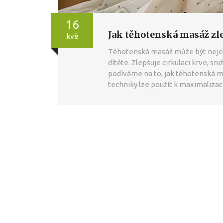
16
Jak těhotenská masáž zl
kvě
Těhotenská masáž může být nejen
dítěte. Zlepšuje cirkulaci krve, sn
podíváme na to, jak těhotenská m
techniky lze použít k maximalizac