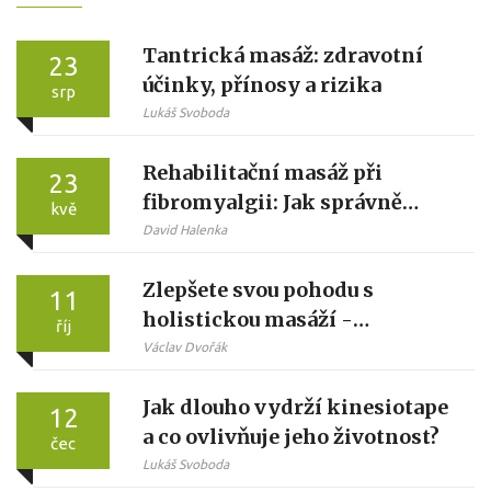
Tantrická masáž: zdravotní
23
účinky, přínosy a rizika
srp
Lukáš Svoboda
Rehabilitační masáž při
23
fibromyalgii: Jak správně
kvě
ulevit od bolesti
David Halenka
Zlepšete svou pohodu s
11
holistickou masáží -
říj
praktický průvodce
Václav Dvořák
Jak dlouho vydrží kinesiotape
12
a co ovlivňuje jeho životnost?
čec
Lukáš Svoboda