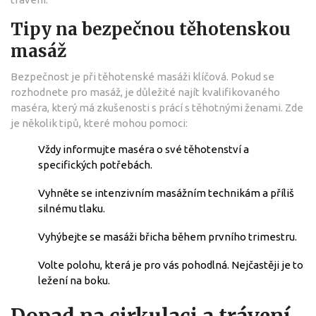
Tipy na bezpečnou těhotenskou
masáž
Bezpečnost je při těhotenské masáži klíčová. Pokud se
rozhodnete pro masáž, je důležité najít kvalifikovaného
maséra, který má zkušenosti s prácí s těhotnými ženami. Zde
je několik tipů, které mohou pomoci:
Vždy informujte maséra o své těhotenství a
specifických potřebách.
Vyhněte se intenzivním masážním technikám a příliš
silnému tlaku.
Vyhýbejte se masáži břicha během prvního trimestru.
Volte polohu, která je pro vás pohodlná. Nejčastěji je to
ležení na boku.
Dopad na cirkulaci a trávení