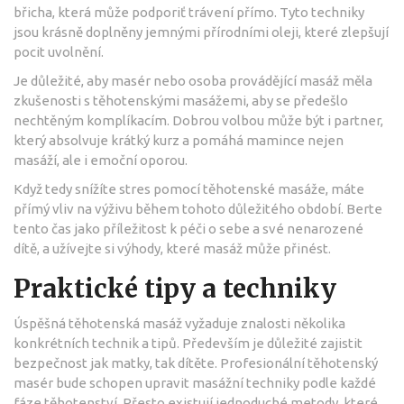
břicha, která může podporiť trávení přímo. Tyto techniky
jsou krásně doplněny jemnými přírodními oleji, které zlepšují
pocit uvolnění.
Je důležité, aby masér nebo osoba provádějící masáž měla
zkušenosti s těhotenskými masážemi, aby se předešlo
nechtěným komplíkacím. Dobrou volbou může být i partner,
který absolvuje krátký kurz a pomáhá mamince nejen
masáží, ale i emoční oporou.
Když tedy snížíte stres pomocí těhotenské masáže, máte
přímý vliv na výživu během tohoto důležitého období. Berte
tento čas jako příležitost k péči o sebe a své nenarozené
dítě, a užívejte si výhody, které masáž může přinést.
Praktické tipy a techniky
Úspěšná těhotenská masáž vyžaduje znalosti několika
konkrétních technik a tipů. Především je důležité zajistit
bezpečnost jak matky, tak dítěte. Profesionální těhotenský
masér bude schopen upravit masážní techniky podle každé
fáze těhotenství. Přesto existují jednoduché metody, které