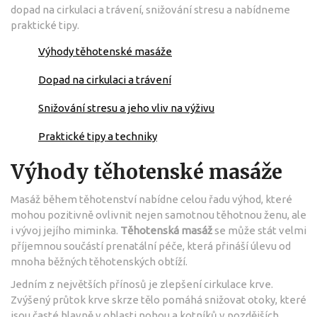
dopad na cirkulaci a trávení, snižování stresu a nabídneme
praktické tipy.
Výhody těhotenské masáže
Dopad na cirkulaci a trávení
Snižování stresu a jeho vliv na výživu
Praktické tipy a techniky
Výhody těhotenské masáže
Masáž během těhotenství nabídne celou řadu výhod, které
mohou pozitivně ovlivnit nejen samotnou těhotnou ženu, ale
i vývoj jejího miminka.
Těhotenská masáž
se může stát velmi
příjemnou součástí prenatální péče, která přináší úlevu od
mnoha běžných těhotenských obtíží.
Jedním z největších přínosů je zlepšení cirkulace krve.
Zvýšený průtok krve skrze tělo pomáhá snižovat otoky, které
jsou časté hlavně v oblasti nohou a kotníků v pozdějších