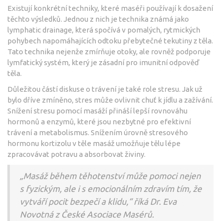
Existují konkrétní techniky, které maséři používají k dosažení
těchto výsledků. Jednou z nich je technika známá jako
lymphatic drainage, která spočívá v pomalých, rytmických
pohybech napomáhajících odtoku přebytečné tekutiny z těla.
Tato technika nejenže zmírňuje otoky, ale rovněž podporuje
lymfatický systém, který je zásadní pro imunitní odpověď
těla.
Důležitou částí diskuse o trávení je také role stresu. Jak už
bylo dříve zmíněno, stres může ovlivnit chuť k jídlu a zažívání.
Snížení stresu pomocí masáží přináší lepší rovnováhu
hormonů a enzymů, které jsou nezbytné pro efektivní
trávení a metabolismus. Snížením úrovně stresového
hormonu kortizolu v těle masáž umožňuje tělu lépe
zpracovávat potravu a absorbovat živiny.
„Masáž během těhotenství může pomoci nejen
s fyzickým, ale i s emocionálním zdravím tím, že
vytváří pocit bezpečí a klidu,“ říká Dr. Eva
Novotná z České Asociace Masérů.