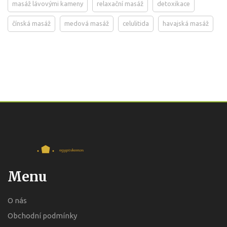
masáž lávovými kameny
relaxační masáž
detoxikace
čínská masáž
medová masáž
celulitida
havajská masáž
Menu
O nás
Obchodní podmínky