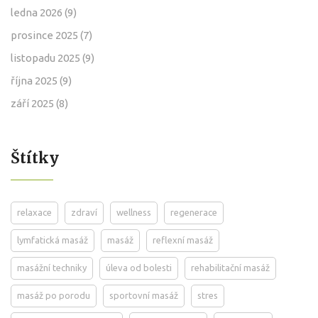
ledna 2026
(9)
prosince 2025
(7)
listopadu 2025
(9)
října 2025
(9)
září 2025
(8)
Štítky
relaxace
zdraví
wellness
regenerace
lymfatická masáž
masáž
reflexní masáž
masážní techniky
úleva od bolesti
rehabilitační masáž
masáž po porodu
sportovní masáž
stres