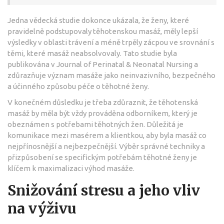
Jedna vědecká studie dokonce ukázala, že ženy, které
pravidelně podstupovaly těhotenskou masáž, měly lepší
výsledky v oblasti trávení a méně trpěly zácpou ve srovnání s
těmi, které masáž neabsolvovaly. Tato studie byla
publikována v Journal of Perinatal & Neonatal Nursing a
zdůrazňuje význam masáže jako neinvazivního, bezpečného
a účinného způsobu péče o těhotné ženy.
V konečném důsledku je třeba zdůraznit, že těhotenská
masáž by měla být vždy prováděna odborníkem, který je
obeznámen s potřebami těhotných žen. Důležitá je
komunikace mezi masérem a klientkou, aby byla masáž co
nejpřínosnější a nejbezpečnější. Výběr správné techniky a
přizpůsobení se specifickým potřebám těhotné ženy je
klíčem k maximalizaci výhod masáže.
Snižování stresu a jeho vliv
na výživu