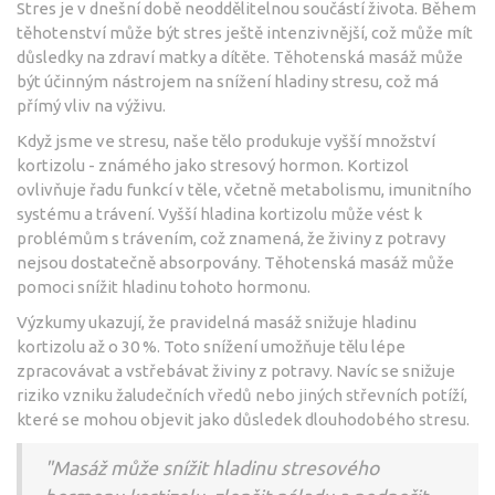
Stres je v dnešní době neoddělitelnou součástí života. Během
těhotenství může být stres ještě intenzivnější, což může mít
důsledky na zdraví matky a dítěte. Těhotenská masáž může
být účinným nástrojem na snížení hladiny stresu, což má
přímý vliv na výživu.
Když jsme ve stresu, naše tělo produkuje vyšší množství
kortizolu - známého jako stresový hormon. Kortizol
ovlivňuje řadu funkcí v těle, včetně metabolismu, imunitního
systému a trávení. Vyšší hladina kortizolu může vést k
problémům s trávením, což znamená, že živiny z potravy
nejsou dostatečně absorpovány. Těhotenská masáž může
pomoci snížit hladinu tohoto hormonu.
Výzkumy ukazují, že pravidelná masáž snižuje hladinu
kortizolu až o 30 %. Toto snížení umožňuje tělu lépe
zpracovávat a vstřebávat živiny z potravy. Navíc se snižuje
riziko vzniku žaludečních vředů nebo jiných střevních potíží,
které se mohou objevit jako důsledek dlouhodobého stresu.
"Masáž může snížit hladinu stresového