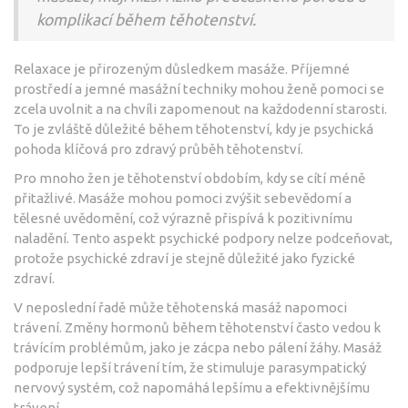
komplikací během těhotenství.
Relaxace je přirozeným důsledkem masáže. Příjemné
prostředí a jemné masážní techniky mohou ženě pomoci se
zcela uvolnit a na chvíli zapomenout na každodenní starosti.
To je zvláště důležité během těhotenství, kdy je psychická
pohoda klíčová pro zdravý průběh těhotenství.
Pro mnoho žen je těhotenství obdobím, kdy se cítí méně
přitažlivé. Masáže mohou pomoci zvýšit sebevědomí a
tělesné uvědomění, což výrazně přispívá k pozitivnímu
naladění. Tento aspekt psychické podpory nelze podceňovat,
protože psychické zdraví je stejně důležité jako fyzické
zdraví.
V neposlední řadě může těhotenská masáž napomoci
trávení. Změny hormonů během těhotenství často vedou k
trávícím problémům, jako je zácpa nebo pálení žáhy. Masáž
podporuje lepší trávení tím, že stimuluje parasympatický
nervový systém, což napomáhá lepšímu a efektivnějšímu
trávení.