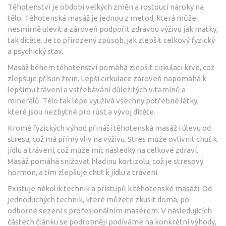
Těhotenství je období velkých změn a rostoucí nároky na
tělo. Těhotenská masáž je jednou z metod, která může
nesmírně ulevit a zároveň podpořit zdravou výživu jak matky,
tak dítěte. Je to přirozený způsob, jak zlepšit celkový fyzický
a psychický stav.
Masáž během těhotenství pomáhá zlepšit cirkulaci krve, což
zlepšuje přísun živin. Lepší cirkulace zároveň napomáhá k
lepšímu trávení a vstřebávání důležitých vitamínů a
minerálů. Tělo tak lépe využívá všechny potřebné látky,
které jsou nezbytné pro růst a vývoj dítěte.
Kromě fyzických výhod přináší těhotenská masáž i úlevu od
stresu, což má přímý vliv na výživu. Stres může ovlivnit chuť k
jídlu a trávení, což může mít následky na celkové zdraví.
Masáž pomáhá snižovat hladinu kortizolu, což je stresový
hormon, a tím zlepšuje chuť k jídlu a trávení.
Existuje několik technik a přístupů k těhotenské masáži. Od
jednoduchých technik, které můžete zkusit doma, po
odborné sezení s profesionálním masérem. V následujících
částech článku se podrobněji podíváme na konkrétní výhody,