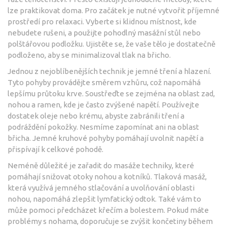
lze praktikovat doma. Pro začátek je nutné vytvořit příjemné
prostředí pro relaxaci. Vyberte si klidnou místnost, kde
nebudete rušeni, a použijte pohodlný masážní stůl nebo
polštářovou podložku. Ujistěte se, že vaše tělo je dostatečně
podloženo, aby se minimalizoval tlak na břicho.
Jednou z nejoblíbenějších technik je jemné tření a hlazení.
Tyto pohyby provádějte směrem vzhůru, což napomáhá
lepšímu průtoku krve. Soustřeďte se zejména na oblast zad,
nohou a ramen, kde je často zvýšené napětí. Používejte
dostatek oleje nebo krému, abyste zabránili tření a
podráždění pokožky. Nesmíme zapomínat ani na oblast
břicha. Jemné kruhové pohyby pomáhají uvolnit napětí a
přispívají k celkové pohodě.
Neméně důležité je zařadit do masáže techniky, které
pomáhají snižovat otoky nohou a kotníků. Tlaková masáž,
která využívá jemného stlačování a uvolňování oblasti
nohou, napomáhá zlepšit lymfatický odtok. Také vám to
může pomoci předcházet křečím a bolestem. Pokud máte
problémy s nohama, doporučuje se zvýšit končetiny během