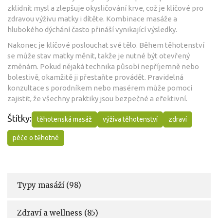
zklidnit mysl a zlepšuje okysličování krve, což je klíčové pro
zdravou výživu matky i dítěte. Kombinace masáže a
hlubokého dýchání často přináší vynikající výsledky.
Nakonec je klíčové poslouchat své tělo. Během těhotenství
se může stav matky měnit, takže je nutné být otevřený
změnám. Pokud nějaká technika působí nepříjemně nebo
bolestivě, okamžitě ji přestaňte provádět. Pravidelná
konzultace s porodníkem nebo masérem může pomoci
zajistit, že všechny praktiky jsou bezpečné a efektivní.
Štítky:
těhotenská masáž
výživa těhotenství
zdraví
péče o těhotné
Typy masáží
(98)
Zdraví a wellness
(85)