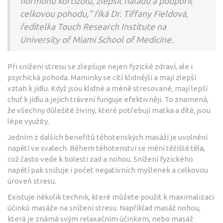
hormonu kortizolu, zlepšit náladu a podpořit
celkovou pohodu," říká Dr. Tiffany Fieldová,
ředitelka Touch Research Institute na
University of Miami School of Medicine.
Při snížení stresu se zlepšuje nejen fyzické zdraví, ale i
psychická pohoda. Maminky se cítí klidnější a mají zlepší
vztah k jídlu. Když jsou klidné a méně stresované, mají lepší
chuť k jídlu a jejich trávení funguje efektivněji. To znamená,
že všechny důležité živiny, které potřebují matka a dítě, jsou
lépe využity.
Jedním z dalších benefitů těhotenských masáží je uvolnění
napětí ve svalech. Během těhotenství se mění těžiště těla,
což často vede k bolesti zad a nohou. Snížení fyzického
napětí pak snižuje i počet negativních myšlenek a celkovou
úroveň stresu.
Existuje několik technik, které můžete použít k maximalizaci
účinků masáže na snížení stresu. Například masáž nohou,
která je známá svým relaxačním účinkem, nebo masáž