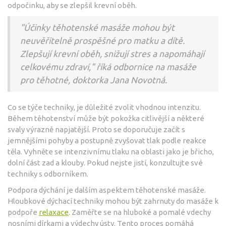
odpočinku, aby se zlepšil krevní oběh.
"Účinky těhotenské masáže mohou být
neuvěřitelně prospěšné pro matku a dítě.
Zlepšují krevní oběh, snižují stres a napomáhají
celkovému zdraví," říká odbornice na masáže
pro těhotné, doktorka Jana Novotná.
Co se týče techniky, je důležité zvolit vhodnou intenzitu.
Během těhotenství může být pokožka citlivější a některé
svaly výrazně napjatější. Proto se doporučuje začít s
jemnějšími pohyby a postupně zvyšovat tlak podle reakce
těla. Vyhněte se intenzivnímu tlaku na oblasti jako je břicho,
dolní část zad a klouby. Pokud nejste jistí, konzultujte své
techniky s odborníkem.
Podpora dýchání je dalším aspektem těhotenské masáže.
Hloubkové dýchací techniky mohou být zahrnuty do masáže k
podpoře
relaxace
. Zaměřte se na hluboké a pomalé vdechy
nosními dírkami a výdechy ústy. Tento proces pomáhá