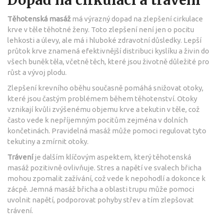
Těhotenská masáž
má výrazný dopad na zlepšení cirkulace
krve v těle těhotné ženy. Toto zlepšení není jen o pocitu
lehkosti a úlevy, ale má i hluboké zdravotní důsledky. Lepší
průtok krve znamená efektivnější distribuci kyslíku a živin do
všech buněk těla, včetně těch, které jsou životně důležité pro
růst a vývoj plodu.
Zlepšení krevního oběhu současně pomáhá snižovat otoky,
které jsou častým problémem během těhotenství. Otoky
vznikají kvůli zvýšenému objemu krve a tekutin v těle, což
často vede k nepříjemným pocitům zejména v dolních
končetinách. Pravidelná masáž může pomoci regulovat tyto
tekutiny a zmírnit otoky.
Trávení
je dalším klíčovým aspektem, který těhotenská
masáž pozitivně ovlivňuje. Stres a napětí ve svalech břicha
mohou zpomalit zažívání, což vede k nepohodlí a dokonce k
zácpě. Jemná masáž břicha a oblasti trupu může pomoci
uvolnit napětí, podporovat pohyby střev a tím zlepšovat
trávení.