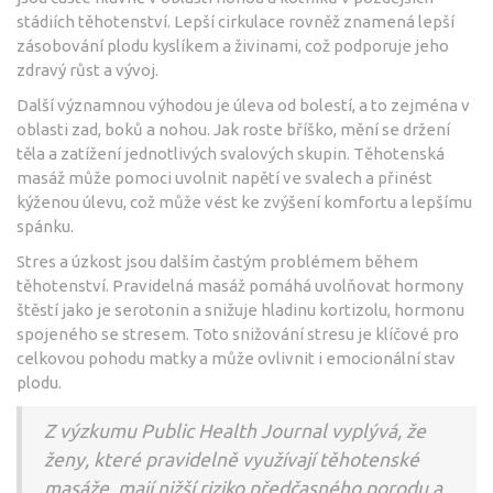
stádiích těhotenství. Lepší cirkulace rovněž znamená lepší
zásobování plodu kyslíkem a živinami, což podporuje jeho
zdravý růst a vývoj.
Další významnou výhodou je úleva od bolestí, a to zejména v
oblasti zad, boků a nohou. Jak roste bříško, mění se držení
těla a zatížení jednotlivých svalových skupin. Těhotenská
masáž může pomoci uvolnit napětí ve svalech a přinést
kýženou úlevu, což může vést ke zvýšení komfortu a lepšímu
spánku.
Stres a úzkost jsou dalším častým problémem během
těhotenství. Pravidelná masáž pomáhá uvolňovat hormony
štěstí jako je serotonin a snižuje hladinu kortizolu, hormonu
spojeného se stresem. Toto snižování stresu je klíčové pro
celkovou pohodu matky a může ovlivnit i emocionální stav
plodu.
Z výzkumu Public Health Journal vyplývá, že
ženy, které pravidelně využívají těhotenské
masáže, mají nižší riziko předčasného porodu a