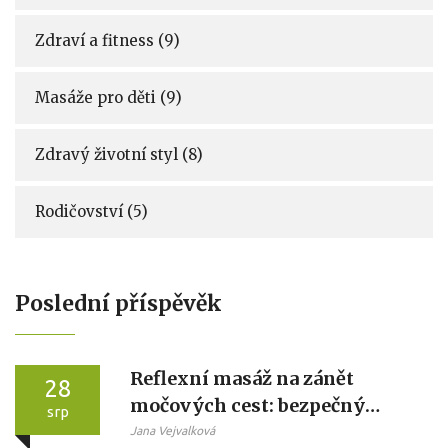
Zdraví a fitness
(9)
Masáže pro děti
(9)
Zdravý životní styl
(8)
Rodičovství
(5)
Poslední příspěvěk
Reflexní masáž na zánět
28
močových cest: bezpečný
srp
návod krok za krokem
Jana Vejvalková