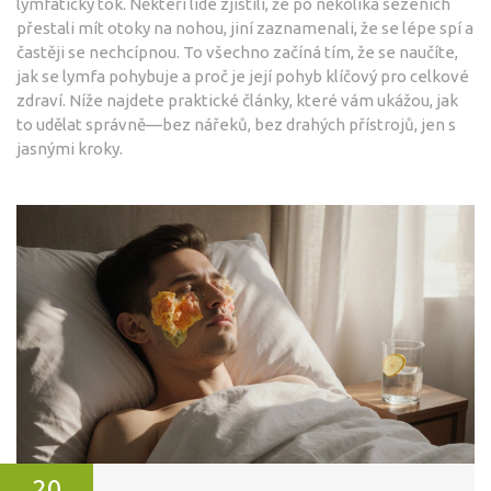
lymfatický tok. Někteří lidé zjistili, že po několika sezeních
přestali mít otoky na nohou, jiní zaznamenali, že se lépe spí a
častěji se nechcípnou. To všechno začíná tím, že se naučíte,
jak se lymfa pohybuje a proč je její pohyb klíčový pro celkové
zdraví. Níže najdete praktické články, které vám ukážou, jak
to udělat správně—bez nářeků, bez drahých přístrojů, jen s
jasnými kroky.
20