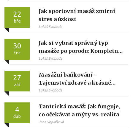
Jak sportovní masáž zmírní
22
stres a úzkost
bře
Lukáš Svoboda
Jak si vybrat správný typ
30
masáže po porodu: Kompletní
čec
průvodce pro maminky
Lukáš Svoboda
Masážní baňkování -
27
Tajemství zdravé a krásné
zář
pokožky
Lukáš Svoboda
Tantrická masáž: Jak funguje,
4
co očekávat a mýty vs. realita
dub
Jana Vejvalková