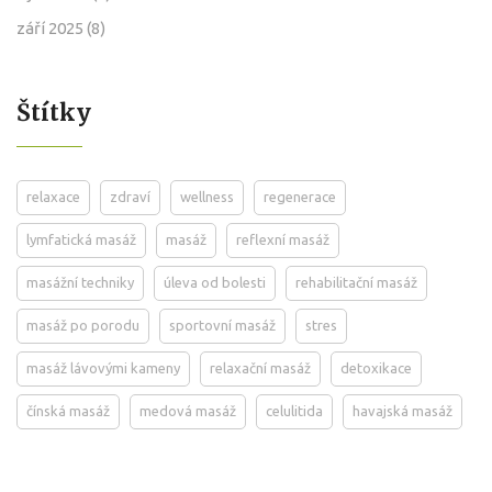
září 2025
(8)
Štítky
relaxace
zdraví
wellness
regenerace
lymfatická masáž
masáž
reflexní masáž
masážní techniky
úleva od bolesti
rehabilitační masáž
masáž po porodu
sportovní masáž
stres
masáž lávovými kameny
relaxační masáž
detoxikace
čínská masáž
medová masáž
celulitida
havajská masáž