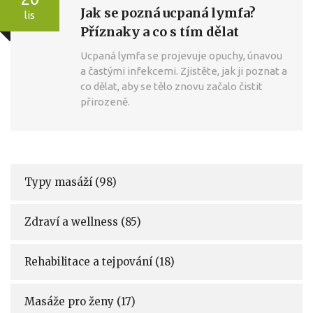
Jak se pozná ucpaná lymfa?
lis
Příznaky a co s tím dělat
Ucpaná lymfa se projevuje opuchy, únavou
a častými infekcemi. Zjistěte, jak ji poznat a
co dělat, aby se tělo znovu začalo čistit
přirozeně.
Typy masáží
(98)
Zdraví a wellness
(85)
Rehabilitace a tejpování
(18)
Masáže pro ženy
(17)