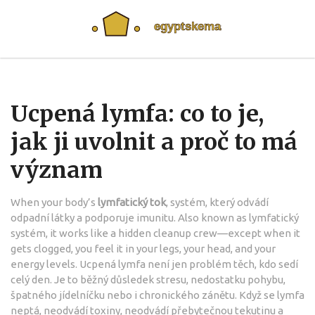
Ucpená lymfa: co to je,
jak ji uvolnit a proč to má
význam
When your body’s
lymfatický tok
,
systém, který odvádí
odpadní látky a podporuje imunitu
. Also known as
lymfatický
systém
, it works like a hidden cleanup crew—except when it
gets clogged, you feel it in your legs, your head, and your
energy levels.
Ucpená lymfa není jen problém těch, kdo sedí
celý den. Je to běžný důsledek stresu, nedostatku pohybu,
špatného jídelníčku nebo i chronického zánětu. Když se lymfa
neptá, neodvádí toxiny, neodvádí přebytečnou tekutinu a