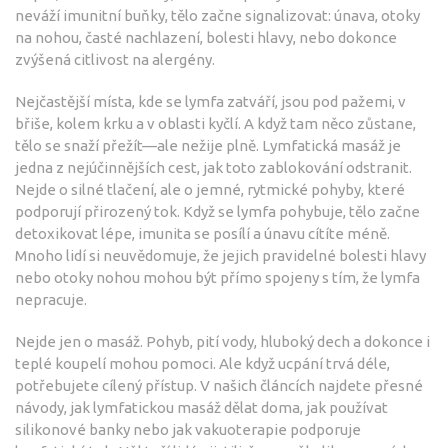
neváží imunitní buňky, tělo začne signalizovat: únava, otoky
na nohou, časté nachlazení, bolesti hlavy, nebo dokonce
zvýšená citlivost na alergény.
Nejčastější místa, kde se lymfa zatváří, jsou pod pažemi, v
břiše, kolem krku a v oblasti kyčlí. A když tam něco zůstane,
tělo se snaží přežít—ale nežije plně. Lymfatická masáž je
jedna z nejúčinnějších cest, jak toto zablokování odstranit.
Nejde o silné tlačení, ale o jemné, rytmické pohyby, které
podporují přirozený tok. Když se lymfa pohybuje, tělo začne
detoxikovat lépe, imunita se posílí a únavu cítíte méně.
Mnoho lidí si neuvědomuje, že jejich pravidelné bolesti hlavy
nebo otoky nohou mohou být přímo spojeny s tím, že lymfa
nepracuje.
Nejde jen o masáž. Pohyb, pití vody, hluboký dech a dokonce i
teplé koupelí mohou pomoci. Ale když ucpání trvá déle,
potřebujete cílený přístup. V našich článcích najdete přesné
návody, jak lymfatickou masáž dělat doma, jak používat
silikonové banky nebo jak vakuoterapie podporuje