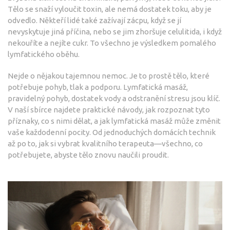
Tělo se snaží vyloučit toxin, ale nemá dostatek toku, aby je
odvedlo. Někteří lidé také zažívají zácpu, když se jí
nevyskytuje jiná příčina, nebo se jim zhoršuje celulitida, i když
nekouříte a nejíte cukr. To všechno je výsledkem pomalého
lymfatického oběhu.
Nejde o nějakou tajemnou nemoc. Je to prostě tělo, které
potřebuje pohyb, tlak a podporu. Lymfatická masáž,
pravidelný pohyb, dostatek vody a odstranění stresu jsou klíč.
V naší sbírce najdete praktické návody, jak rozpoznat tyto
příznaky, co s nimi dělat, a jak lymfatická masáž může změnit
vaše každodenní pocity. Od jednoduchých domácích technik
až po to, jak si vybrat kvalitního terapeuta—všechno, co
potřebujete, abyste tělo znovu naučili proudit.