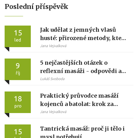
Poslední příspěvěk
Jak udělat z jemných vlasů
15
husté: přirozené metody, které
led
skutečně fungují
Jana Vejvalková
5 nejčastějších otázek o
9
reflexní masáži - odpovědi a
říj
tipy
Lukáš Svoboda
Praktický průvodce masáží
18
kojenců a batolat: krok za
pro
krokem pro klid, spánek a
Jana Vejvalková
vazbu
Tantrická masáž: proč ji tělo i
15
mysl potřebují