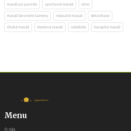
masáž po porodu
sportovní masáž
stres
masáž lávovými kameny
relaxační masáž
detoxikace
čínská masáž
medová masáž
celulitida
havajská masáž
Menu
O nás