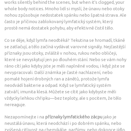
works silently behind the scenes, but when it's clogged, your
whole body notices.
Mnoho lidí si myslí, že únavu nebo otoky
nohou způsobuje nedostatek spánku nebo špatná strava. Ale
často je příčinou zablokovaný lymfatický systém, který
prostě nemá dostatek pohybu, aby efektivně čistil tělo.
Co se děje, když lymfa neodtéká? Tekutina se hromadí, tkáně
se zatlačují, a tělo začíná vydávat varovné signály. Nejčastější
příznaky jsou
otoky
,
zvláště v nohou, rukou nebo obličeji,
které se nevyskytují jen po dlouhém stání
. Nebo se vám nohy
ráno cítí jako kdyby jste je měli naplněné vodou, i když jste se
nevypracovali. Další známka je
časté nachlazení
,
nebo
pomalé hojení drobných ran a zánětů, protože lymfa
neodvádí bakterie a odpad
. Když se lymfatický systém
zatváří, imunita klesá. Můžete se cítit jako kdybyste měli
vždycky lehkou chřipku—bez teploty, ale s pocitem, že tělo
nereaguje.
Nezapomínejte i na
příznaky lymfatického zácpu
jako je
neustálá únavu, která neodchází i po dobrém spánku, nebo
zvýšená citlivost na chemikálie, parfýmy, nebo dokonce jídlo.