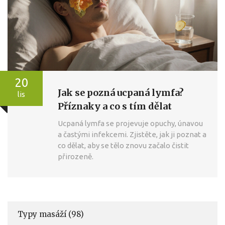
20
Jak se pozná ucpaná lymfa?
lis
Příznaky a co s tím dělat
Ucpaná lymfa se projevuje opuchy, únavou
a častými infekcemi. Zjistěte, jak ji poznat a
co dělat, aby se tělo znovu začalo čistit
přirozeně.
Typy masáží
(98)