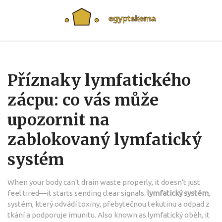
Příznaky lymfatického
zácpu: co vás může
upozornit na
zablokovaný lymfatický
systém
When your body can't drain waste properly, it doesn't just
feel tired—it starts sending clear signals.
lymfatický systém
,
systém, který odvádí toxiny, přebytečnou tekutinu a odpad z
tkání a podporuje imunitu
. Also known as
lymfatický oběh
, it