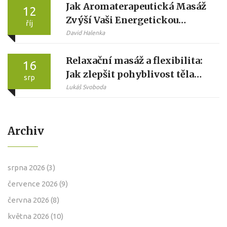
Jak Aromaterapeutická Masáž
12
Zvýší Vaši Energetickou
říj
Hladinu
David Halenka
Relaxační masáž a flexibilita:
16
Jak zlepšit pohyblivost těla
srp
snadno a příjemně
Lukáš Svoboda
Archiv
srpna 2026
(3)
července 2026
(9)
června 2026
(8)
května 2026
(10)