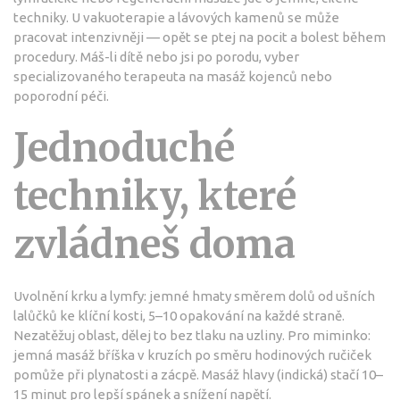
techniky. U vakuoterapie a lávových kamenů se může
pracovat intenzivněji — opět se ptej na pocit a bolest během
procedury. Máš-li dítě nebo jsi po porodu, vyber
specializovaného terapeuta na masáž kojenců nebo
poporodní péči.
Jednoduché
techniky, které
zvládneš doma
Uvolnění krku a lymfy: jemné hmaty směrem dolů od ušních
lalůčků ke klíční kosti, 5–10 opakování na každé straně.
Nezatěžuj oblast, dělej to bez tlaku na uzliny. Pro miminko:
jemná masáž bříška v kruzích po směru hodinových ručiček
pomůže při plynatosti a zácpě. Masáž hlavy (indická) stačí 10–
15 minut pro lepší spánek a snížení napětí.