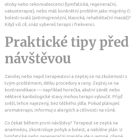
otoky nebo rekonvalescenci (lymfatická, regenerační,
vakuoterapie), nebo máš konkrétní problém jako migrény či
bolesti svalů (antimigrenózní, klasická, rehabilitační masáž)?
Když víš cíl, snáz vybereš terapii i frekvenci.
Praktické tipy před
návštěvou
Zavolej nebo napiš terapeutovi a zeptej se na zkušenosti s
tvým problémem, délku procedury a ceny. Zeptej se na
kontraindikace — například horečka, akutní zánět nebo
některé kardiologické stavy mohou terapii vyloučit. Přijď
svěží, lehce najezený, bez těžkého jídla. Pokud plánuješ
aromaterapii, informuj o alergiích a citlivosti na vůně.
Co čekat během první návštěvy? Terapeut se zeptá na
anamnézu, zkontroluje pohyb a bolest, a nabídne plán. U
lymfatické nebo regenerační masáže jde o jemné, cílené