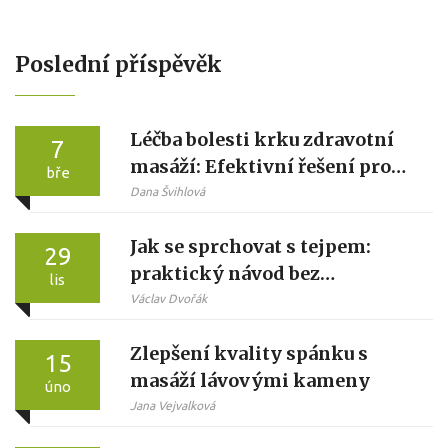
Poslední příspěvěk
Léčba bolesti krku zdravotní
7
masáží: Efektivní řešení pro
bře
každodenní úlevu
Dana Švihlová
Jak se sprchovat s tejpem:
29
praktický návod bez
lis
poškození lepidla
Václav Dvořák
Zlepšení kvality spánku s
15
masáží lávovými kameny
úno
Jana Vejvalková