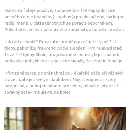
Esenciální oleje používej zodpovědně: 1–2 kapky do lžíce
nosného oleje (mandlový, jojobový) pro dospělého, hýčkej se
raději méně. U dětí a těhotných se poraď s odborníkem.
Pokud cítíš svědění, pálení nebo zarudnutí, okamžitě přestaň.
Jak často chodit? Pro akutní problémy začni 1× týdně 3–4
týdny, pak snižuj frekvenci podle zlepšení. Pro relaxaci stačí
1× za 2–4 týdny. Sleduj progres: méně bolesti, lepší spánek
nebo více pohyblivosti jsou jasné signály, že terapie funguje.
Přirozená terapie není náhražkou lékařské péče při vážných
stavech, ale je skvělým doplňkem. Najdi terapeuta, který
naslouchá, a neboj se během procedury mluvit o intenzitě —
správný dotek má ulevit, ne bolet.