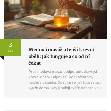
3
Medová masáž a lepší krevní
čec
oběh: Jak funguje a co od ní
čekat
Proč medová masáž podporuje zdravější
krevní oběh? Odpověď i konkrétní tipy
najdete v článku. Dozvíte se, jak tuto terapii
využít doma i kdy ji raději svěřit odborníkovi.