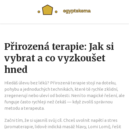
Přirozená terapie: Jak si
vybrat a co vyzkoušet
hned
Hledáš úlevu bez léků? Přirozená terapie stojí na doteku,
pohybu a jednoduchých technikách, které tě rychle zklidní,
zregenerují nebo uleví od bolesti. Není to magické řešení, ale
funguje často rychleji než čekáš — když zvolíš správnou
metodu a terapeuta.
Začni tím, že si ujasníš svůj cíl. Chceš uvolnit napětí a stres
(aromaterapie, lidově indická masáž hlavy, Lomi Lomi), řešit