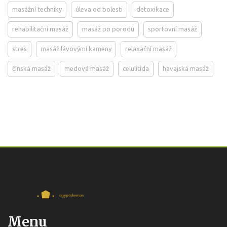
masážní techniky
úleva od bolesti
detoxikace
rehabilitační masáž
masáž po porodu
sportovní masáž
stres
masáž lávovými kameny
relaxační masáž
čínská masáž
medová masáž
celulitida
havajská masáž
Menu